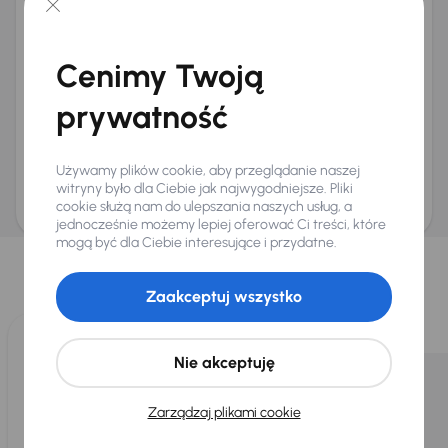
+48
E-mail
*
Chcę otrzymywać informacje o ofertach rabatowych
Cenimy Twoją
Na e-mail
(opcjonalnie)
Na numer telefonu
(opcjonalnie)
prywatność
Wyślij zapytanie
Zwracamy uwagę, że umówienie spotkania nie jest równoznaczne z rezerwacją
Używamy plików cookie, aby przeglądanie naszej
ani zagwarantowaną dostępnością pojazdu. AURES Holdings a.s., z siedzibą
Dopraváků 874/15, Čimice, 184 00 Praga 8, będzie przechowywać i przetwarzać
witryny było dla Ciebie jak najwygodniejsze. Pliki
Twoje dane osobowe zgodnie z zasadami ochrony i przetwarzania
danych
cookie służą nam do ulepszania naszych usług, a
osobowych
.
jednocześnie możemy lepiej oferować Ci treści, które
Wybraliśmy dla Ciebie
mogą być dla Ciebie interesujące i przydatne.
Wybieramy dla Ciebie
najlepsze pojazdy
z naszej oferty. Kupimy
Zaakceptuj wszystko
dla Ciebie
do 400 pojazdów
każdego dnia.
Nie akceptuję
Zarządzaj plikami cookie