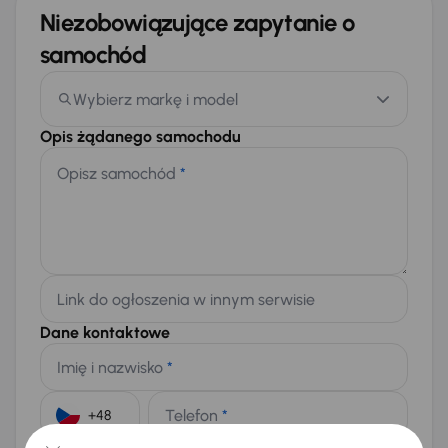
Niezobowiązujące zapytanie o
samochód
Wybierz markę i model
Opis żądanego samochodu
Opisz samochód
*
Link do ogłoszenia w innym serwisie
Dane kontaktowe
Imię i nazwisko
*
Telefon
*