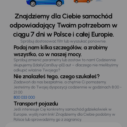
Znajdziemy dla Ciebie samochód
odpowiadający Twoim potrzebom w
ciągu 7 dni w Polsce i całej Europie.
Spróbuj dostosować filtr lub wyszukać ponownie.
Podaj nam kilka szczegółów, a zrobimy
wszystko, co w naszej mocy.
Spróbuj zmienić parametry lub zostaw to nam! Codziennie
skupujemy [[dailyCarsBuy-pl]] aut – dlaczego nie mielibyśmy
odkupić właśnie Twojego?
Nie znalazłeś tego, czego szukałeś?
Zadzwoń do nas bezpłatnie, a chętnie Ci pomożemy.
Jesteśmy do Twojej dyspozycji codziennie w godzinach 8:00 -
21:00
800 033 000
Transport pojazdu
Jeśli interesuje Cię konkretny samochód gdziekolwiek w
Europie, wyślij nam link! Znajdziemy dla Ciebie podobny w
Polsce lub sprowadzimy go z zagranicy.