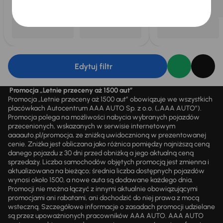
Edytuj filtr
Promocja „Letnie przeceny aż 1500 aut”
Promocja „Letnie przeceny aż 1500 aut” obowiązuje we wszystkich
placówkach Autocentrum AAA AUTO Sp. z o.o. („AAA AUTO”).
Promocja polega na możliwości nabycia wybranych pojazdów
przecenionych, wskazanych w serwisie internetowym
aaaauto.pl/promocja, ze zniżką uwidocznioną w prezentowanej
cenie. Zniżka jest obliczana jako różnica pomiędzy najniższą ceną
danego pojazdu z 30 dni przed obniżką a jego aktualną ceną
sprzedaży. Liczba samochodów objętych promocją jest zmienna i
aktualizowana na bieżąco; średnia liczba dostępnych pojazdów
wynosi około 1500, a nowe auta są dodawane każdego dnia.
Promocji nie można łączyć z innymi aktualnie obowiązującymi
promocjami ani rabatami, ani dochodzić do niej prawa z mocą
wsteczną. Szczegółowe informacje o zasadach promocji udzielane
są przez upoważnionych pracowników AAA AUTO. AAA AUTO