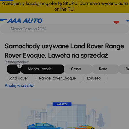
Land Rover
Range Rover Evoque
Laweta
Anuluj wszystko
Przebijemy każdą inną ofertę SKUPU. Darmowa wycena auta
online
TU
.
Samochody używane Land Rover Range
Rover Evoque, Laweta na sprzedaż
0 samochodów
3
Marka i model
Cena
Rata
R
Land Rover
Range Rover Evoque
Laweta
Anuluj wszystko