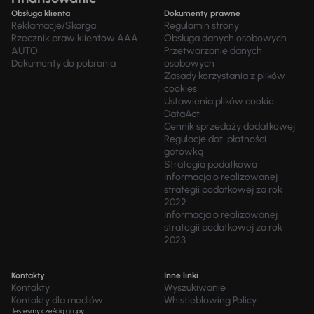
Obsługa klienta
Dokumenty prawne
Reklamacje/Skarga
Regulamin strony
Rzecznik praw klientów AAA
Obsługa danych osobowych
AUTO
Przetwarzanie danych
Dokumenty do pobrania
osobowych
Zasady korzystania z plików
cookies
Ustawienia plików cookie
DataAct
Cennik sprzedaży dodatkowej
Regulacje dot. płatności
gotówką
Strategia podatkowa
Informacja o realizowanej
strategii podatkowej za rok
2022
Informacja o realizowanej
strategii podatkowej za rok
2023
Kontakty
Inne linki
Kontakty
Wyszukiwanie
Kontakty dla mediów
Whistleblowing Policy
Jesteśmy częścią grupy