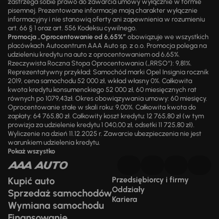
zastrzega sobie prawo do zawarcia umowy wyłącznie w formie
pisemnej. Prezentowane informacje mają charakter wyłącznie
informacyjny i nie stanowią oferty ani zapewnienia w rozumieniu
art. 66 § 1 oraz art. 556 Kodeksu cywilnego.
Promocja „Oprocentowanie od 6,65%”
obowiązuje we wszystkich
placówkach Autocentrum AAA Auto sp. z o.o. Promocja polega na
udzieleniu kredytu na auto z oprocentowaniem od 6,65%.
Rzeczywista Roczna Stopa Oprocentowania („RRSO“): 9,81%.
Reprezentatywny przykład: Samochód marki Opel Insignia rocznik
2019, cena samochodu 52 000 zł, wkład własny 0%. Całkowita
kwota kredytu konsumenckiego 52 000 zł, 60 miesięcznych rat
równych po 1079,43zł. Okres obowiązywania umowy: 60 miesięcy.
Oprocentowanie stałe w skali roku: 9,00%. Całkowita kwota do
zapłaty: 64 765,80 zł. Całkowity koszt kredytu: 12 765,80 zł (w tym
prowizja za udzielenie kredytu 1 040,00 zł, odsetki 11 725,80 zł).
Wyliczenie na dzień 11.12.2025 r. Zawarcie ubezpieczenia nie jest
warunkiem udzielenia kredytu.
Pokaż wszystko
Kupić auto
Przedsiębiorcy i firmy
Oddziały
Sprzedaż samochodów
Kariera
Wymiana samochodu
Finansowanie