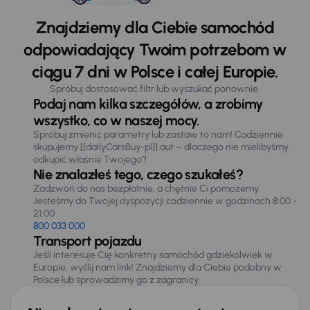
Znajdziemy dla Ciebie samochód
odpowiadający Twoim potrzebom w
ciągu 7 dni w Polsce i całej Europie.
Spróbuj dostosować filtr lub wyszukać ponownie.
Podaj nam kilka szczegółów, a zrobimy
wszystko, co w naszej mocy.
Spróbuj zmienić parametry lub zostaw to nam! Codziennie
skupujemy [[dailyCarsBuy-pl]] aut – dlaczego nie mielibyśmy
odkupić właśnie Twojego?
Nie znalazłeś tego, czego szukałeś?
Zadzwoń do nas bezpłatnie, a chętnie Ci pomożemy.
Jesteśmy do Twojej dyspozycji codziennie w godzinach 8:00 -
21:00
800 033 000
Transport pojazdu
Jeśli interesuje Cię konkretny samochód gdziekolwiek w
Europie, wyślij nam link! Znajdziemy dla Ciebie podobny w
Polsce lub sprowadzimy go z zagranicy.