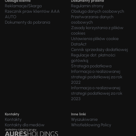
Obsługa klienta
Dokumenty prawne
Reklamacje/Skarga
Regulamin strony
Rzecznik praw klientów AAA
Obsługa danych osobowych
AUTO
Przetwarzanie danych
Dokumenty do pobrania
osobowych
Zasady korzystania z plików
cookies
Ustawienia plików cookie
DataAct
Cennik sprzedaży dodatkowej
Regulacje dot. płatności
gotówką
Strategia podatkowa
Informacja o realizowanej
strategii podatkowej za rok
2022
Informacja o realizowanej
strategii podatkowej za rok
2023
Kontakty
Inne linki
Kontakty
Wyszukiwanie
Kontakty dla mediów
Whistleblowing Policy
Jesteśmy częścią grupy