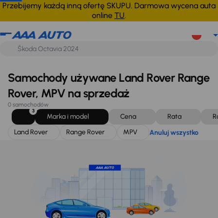
Land Rover
Range Rover
MPV
Anuluj wszystko
Przebijemy każdą inną ofertę SKUPU. Darmowa wycena auta
online
TU
.
Samochody używane Land Rover Range
Rover, MPV na sprzedaż
0 samochodów
3
Marka i model
Cena
Rata
R
Land Rover
Range Rover
MPV
Anuluj wszystko