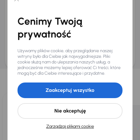
Chcę otrzymywać informacje o ofertach rabatowych
Na e-mail
(opcjonalnie)
Cenimy Twoją
Na numer telefonu
(opcjonalnie)
prywatność
Wyślij zapytanie
Zwracamy uwagę, że umówienie spotkania nie jest równoznaczne z rezerwacją
ani zagwarantowaną dostępnością pojazdu. AURES Holdings a.s., z siedzibą
Używamy plików cookie, aby przeglądanie naszej
Dopraváků 874/15, Čimice, 184 00 Praga 8, będzie przechowywać i przetwarzać
Twoje dane osobowe zgodnie z zasadami ochrony i przetwarzania
danych
witryny było dla Ciebie jak najwygodniejsze. Pliki
osobowych
.
cookie służą nam do ulepszania naszych usług, a
jednocześnie możemy lepiej oferować Ci treści, które
Wybraliśmy dla Ciebie
mogą być dla Ciebie interesujące i przydatne.
Wybieramy dla Ciebie
najlepsze pojazdy
z naszej oferty. Kupimy
dla Ciebie
do 400 pojazdów
każdego dnia.
Zaakceptuj wszystko
Nie akceptuję
Zarządzaj plikami cookie