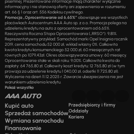
pisemnej. Prezentowane informacje mają charakter wyłącznie
informacyjny i nie stanowią oferty ani zapewnienia w rozumieniu
art. 66 § 1 oraz art. 556 Kodeksu cywilnego.
Promocja „Oprocentowanie od 6,65%”
obowiązuje we wszystkich
placówkach Autocentrum AAA Auto sp. z o.o. Promocja polega na
udzieleniu kredytu na auto z oprocentowaniem od 6,65%.
Rzeczywista Roczna Stopa Oprocentowania („RRSO“): 9,81%.
Reprezentatywny przykład: Samochód marki Opel Insignia rocznik
2019, cena samochodu 52 000 zł, wkład własny 0%. Całkowita
kwota kredytu konsumenckiego 52 000 zł, 60 miesięcznych rat
równych po 1079,43zł. Okres obowiązywania umowy: 60 miesięcy.
Oprocentowanie stałe w skali roku: 9,00%. Całkowita kwota do
zapłaty: 64 765,80 zł. Całkowity koszt kredytu: 12 765,80 zł (w tym
prowizja za udzielenie kredytu 1 040,00 zł, odsetki 11 725,80 zł).
Wyliczenie na dzień 11.12.2025 r. Zawarcie ubezpieczenia nie jest
warunkiem udzielenia kredytu.
Pokaż wszystko
Kupić auto
Przedsiębiorcy i firmy
Oddziały
Sprzedaż samochodów
Kariera
Wymiana samochodu
Finansowanie