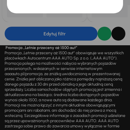
Edytuj filtr
Promocja „Letnie przeceny aż 1500 aut”
Promocja „Letnie przeceny aż 1500 aut” obowiązuje we wszystkich
placówkach Autocentrum AAA AUTO Sp. z o.o. („AAA AUTO”).
Promocja polega na możliwości nabycia wybranych pojazdów
przecenionych, wskazanych w serwisie internetowym
aaaauto.pl/promocja, ze zniżką uwidocznioną w prezentowanej
cenie. Zniżka jest obliczana jako różnica pomiędzy najniższą ceną
danego pojazdu z 30 dni przed obniżką a jego aktualną ceną
sprzedaży. Liczba samochodów objętych promocją jest zmienna i
aktualizowana na bieżąco; średnia liczba dostępnych pojazdów
wynosi około 1500, a nowe auta są dodawane każdego dnia.
Promocji nie można łączyć z innymi aktualnie obowiązującymi
promocjami ani rabatami, ani dochodzić do niej prawa z mocą
wsteczną. Szczegółowe informacje o zasadach promocji udzielane
są przez upoważnionych pracowników AAA AUTO. AAA AUTO
zastrzega sobie prawo do zawarcia umowy wyłącznie w formie