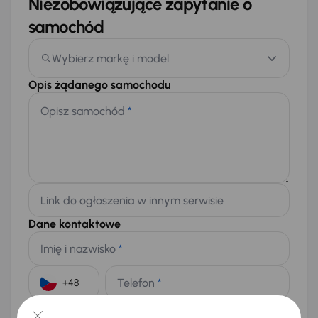
Niezobowiązujące zapytanie o
samochód
Wybierz markę i model
Opis żądanego samochodu
Opisz samochód
*
Link do ogłoszenia w innym serwisie
Dane kontaktowe
Imię i nazwisko
*
Telefon
*
+48
E-mail
*