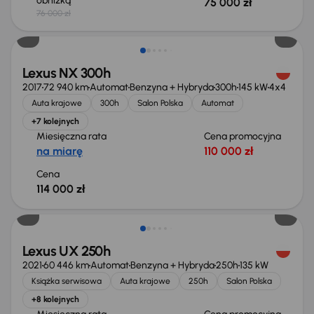
obniżką
75 000 zł
76 000 zł
Świeżo skupione
Lexus NX 300h
2017
72 940 km
Automat
Benzyna + Hybryda
300h
145 kW
4x4
Auta krajowe
300h
Salon Polska
Automat
+7 kolejnych
Miesięczna rata
Cena promocyjna
na miarę
110 000 zł
Cena
114 000 zł
Świeżo skupione
Lexus UX 250h
2021
60 446 km
Automat
Benzyna + Hybryda
250h
135 kW
Książka serwisowa
Auta krajowe
250h
Salon Polska
+8 kolejnych