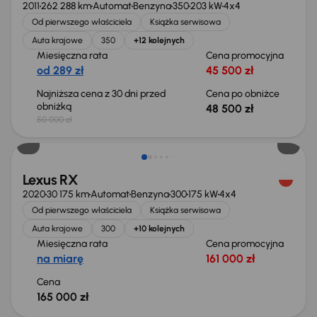
2011
262 288 km
Automat
Benzyna
350
203 kW
4x4
Od pierwszego właściciela
Książka serwisowa
Auta krajowe
350
+12 kolejnych
Miesięczna rata
Cena promocyjna
od 289 zł
45 500 zł
Najniższa cena z 30 dni przed
Cena po obniżce
obniżką
48 500 zł
50 000 zł
Lexus RX
2020
30 175 km
Automat
Benzyna
300
175 kW
4x4
Od pierwszego właściciela
Książka serwisowa
Auta krajowe
300
+10 kolejnych
Miesięczna rata
Cena promocyjna
na miarę
161 000 zł
Cena
165 000 zł
Taniej o 2 000 zł