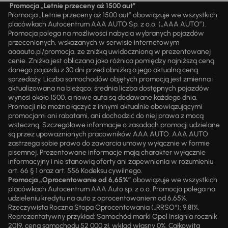
Promocja „Letnie przeceny aż 1500 aut”
Promocja „Letnie przeceny aż 1500 aut” obowiązuje we wszystkich
placówkach Autocentrum AAA AUTO Sp. z o.o. („AAA AUTO”).
Promocja polega na możliwości nabycia wybranych pojazdów
przecenionych, wskazanych w serwisie internetowym
aaaauto.pl/promocja, ze zniżką uwidocznioną w prezentowanej
cenie. Zniżka jest obliczana jako różnica pomiędzy najniższą ceną
danego pojazdu z 30 dni przed obniżką a jego aktualną ceną
sprzedaży. Liczba samochodów objętych promocją jest zmienna i
aktualizowana na bieżąco; średnia liczba dostępnych pojazdów
wynosi około 1500, a nowe auta są dodawane każdego dnia.
Promocji nie można łączyć z innymi aktualnie obowiązującymi
promocjami ani rabatami, ani dochodzić do niej prawa z mocą
wsteczną. Szczegółowe informacje o zasadach promocji udzielane
są przez upoważnionych pracowników AAA AUTO. AAA AUTO
zastrzega sobie prawo do zawarcia umowy wyłącznie w formie
pisemnej. Prezentowane informacje mają charakter wyłącznie
informacyjny i nie stanowią oferty ani zapewnienia w rozumieniu
art. 66 § 1 oraz art. 556 Kodeksu cywilnego.
Promocja „Oprocentowanie od 6,65%”
obowiązuje we wszystkich
placówkach Autocentrum AAA Auto sp. z o.o. Promocja polega na
udzieleniu kredytu na auto z oprocentowaniem od 6,65%.
Rzeczywista Roczna Stopa Oprocentowania („RRSO“): 9,81%.
Reprezentatywny przykład: Samochód marki Opel Insignia rocznik
2019, cena samochodu 52 000 zł, wkład własny 0%. Całkowita