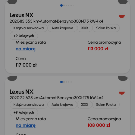
Lexus NX
2020
85 555 km
Automat
Benzyna
300t
175 kW
4x4
Książka serwisowa
Auta krajowe
300t
Salon Polska
+9 kolejnych
Miesięczna rata
Cena promocyjna
na miarę
113 000 zł
Cena
117 000 zł
Lexus NX
2020
72 625 km
Automat
Benzyna
300t
175 kW
4x4
Książka serwisowa
Auta krajowe
300t
Salon Polska
+9 kolejnych
Miesięczna rata
Cena promocyjna
na miarę
108 000 zł