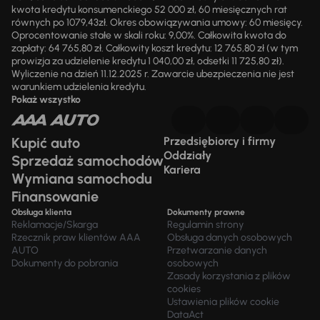
kwota kredytu konsumenckiego 52 000 zł, 60 miesięcznych rat
równych po 1079,43zł. Okres obowiązywania umowy: 60 miesięcy.
Oprocentowanie stałe w skali roku: 9,00%. Całkowita kwota do
zapłaty: 64 765,80 zł. Całkowity koszt kredytu: 12 765,80 zł (w tym
prowizja za udzielenie kredytu 1 040,00 zł, odsetki 11 725,80 zł).
Wyliczenie na dzień 11.12.2025 r. Zawarcie ubezpieczenia nie jest
warunkiem udzielenia kredytu.
Pokaż wszystko
Kupić auto
Przedsiębiorcy i firmy
Oddziały
Sprzedaż samochodów
Kariera
Wymiana samochodu
Finansowanie
Obsługa klienta
Dokumenty prawne
Reklamacje/Skarga
Regulamin strony
Rzecznik praw klientów AAA
Obsługa danych osobowych
AUTO
Przetwarzanie danych
Dokumenty do pobrania
osobowych
Zasady korzystania z plików
cookies
Ustawienia plików cookie
DataAct