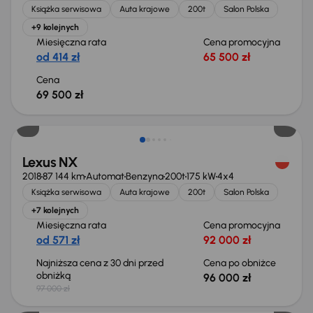
Książka serwisowa
Auta krajowe
200t
Salon Polska
+9 kolejnych
Miesięczna rata
Cena promocyjna
od 414 zł
65 500 zł
Cena
69 500 zł
Taniej o 1 000 zł
Lexus NX
2018
87 144 km
Automat
Benzyna
200t
175 kW
4x4
Książka serwisowa
Auta krajowe
200t
Salon Polska
+7 kolejnych
Miesięczna rata
Cena promocyjna
od 571 zł
92 000 zł
Najniższa cena z 30 dni przed
Cena po obniżce
obniżką
96 000 zł
97 000 zł