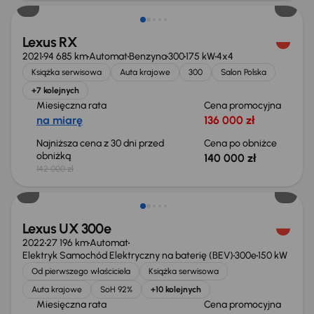
Lexus RX
2021
94 685 km
Automat
Benzyna
300
175 kW
4x4
Książka serwisowa
Auta krajowe
300
Salon Polska
+7 kolejnych
Miesięczna rata
Cena promocyjna
na miarę
136 000 zł
Najniższa cena z 30 dni przed
Cena po obniżce
obniżką
140 000 zł
142 000 zł
Możliwość odliczenia VAT
Lexus UX 300e
2022
27 196 km
Automat
Elektryk Samochód Elektryczny na baterię (BEV)
300e
150 kW
Od pierwszego właściciela
Książka serwisowa
Auta krajowe
SoH 92%
+10 kolejnych
Miesięczna rata
Cena promocyjna