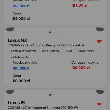
Miesięczna rata
Cena promocyjna
na miarę
111 000 zł
Cena
115 000 zł
Lexus NX
2019
165 723 km
Automat
Benzyna
300t
175 kW
4x4
Książka serwisowa
Auta krajowe
300t
Salon Polska
+9 kolejnych
Miesięczna rata
Cena promocyjna
na miarę
106 000 zł
Cena
110 000 zł
Lexus IS
2016
155 467 km
Automat
Benzyna
200t
180 kW