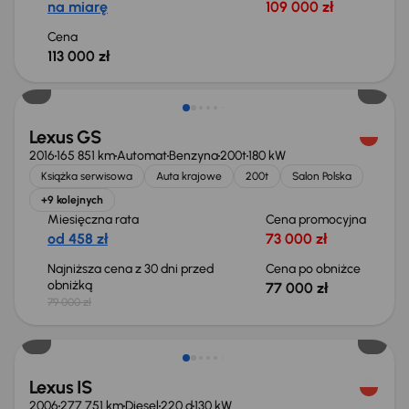
na miarę
109 000 zł
Cena
113 000 zł
Taniej o 2 000 zł
Lexus GS
2016
165 851 km
Automat
Benzyna
200t
180 kW
Książka serwisowa
Auta krajowe
200t
Salon Polska
+9 kolejnych
Miesięczna rata
Cena promocyjna
od 458 zł
73 000 zł
Najniższa cena z 30 dni przed
Cena po obniżce
obniżką
77 000 zł
79 000 zł
Lexus IS
2006
277 751 km
Diesel
220 d
130 kW