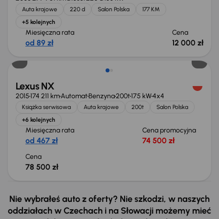
Auta krajowe
220 d
Salon Polska
177 KM
+5 kolejnych
Miesięczna rata
Cena
od 89 zł
12 000 zł
Lexus NX
2015
174 211 km
Automat
Benzyna
200t
175 kW
4x4
Książka serwisowa
Auta krajowe
200t
Salon Polska
+6 kolejnych
Miesięczna rata
Cena promocyjna
od 467 zł
74 500 zł
Cena
78 500 zł
Nie wybrałeś auto z oferty? Nie szkodzi, w naszych
oddziałach w Czechach i na Słowacji możemy mieć