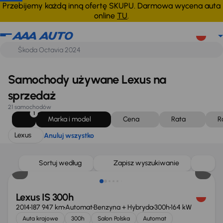
Lexus
Anuluj wszystko
Przebijemy każdą inną ofertę SKUPU. Darmowa wycena auta
online
TU
.
Samochody używane Lexus na
sprzedaż
21 samochodów
1
Marka i model
Cena
Rata
R
Lexus
Anuluj wszystko
Taniej o 1 000 zł
Sortuj według
Zapisz wyszukiwanie
Lexus IS 300h
2014
187 947 km
Automat
Benzyna + Hybryda
300h
164 kW
Auta krajowe
300h
Salon Polska
Automat