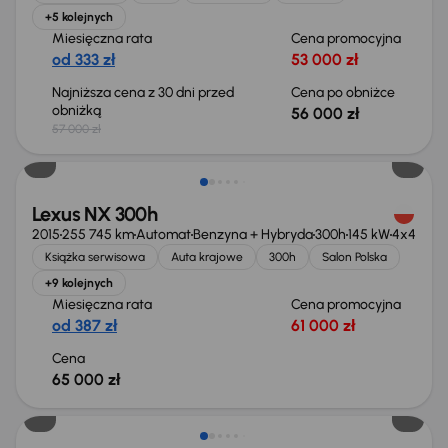
+5 kolejnych
Miesięczna rata
Cena promocyjna
od 333 zł
53 000 zł
Najniższa cena z 30 dni przed
Cena po obniżce
obniżką
56 000 zł
57 000 zł
Świeżo skupione
Lexus NX 300h
2015
255 745 km
Automat
Benzyna + Hybryda
300h
145 kW
4x4
Książka serwisowa
Auta krajowe
300h
Salon Polska
+9 kolejnych
Miesięczna rata
Cena promocyjna
od 387 zł
61 000 zł
Cena
65 000 zł
Taniej o 2 000 zł