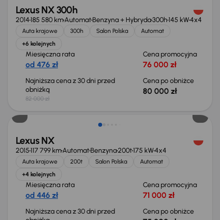
Lexus NX 300h
2014
185 580 km
Automat
Benzyna + Hybryda
300h
145 kW
4x4
Auta krajowe
300h
Salon Polska
Automat
+6 kolejnych
Miesięczna rata
Cena promocyjna
od 476 zł
76 000 zł
Najniższa cena z 30 dni przed
Cena po obniżce
obniżką
80 000 zł
82 000 zł
Taniej o 1 000 zł
Lexus NX
2015
117 799 km
Automat
Benzyna
200t
175 kW
4x4
Auta krajowe
200t
Salon Polska
Automat
+4 kolejnych
Miesięczna rata
Cena promocyjna
od 446 zł
71 000 zł
Najniższa cena z 30 dni przed
Cena po obniżce