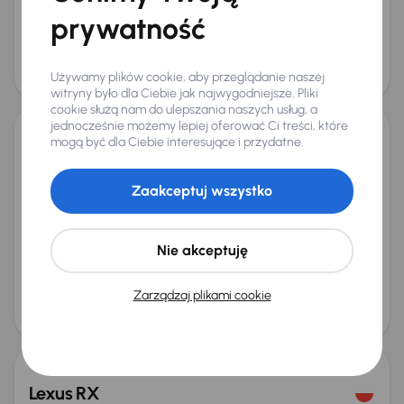
Miesięczna rata
Cena promocyjna
prywatność
od 452 zł
72 000 zł
Cena
76 000 zł
Używamy plików cookie, aby przeglądanie naszej
Taniej o 500 zł
witryny było dla Ciebie jak najwygodniejsze. Pliki
cookie służą nam do ulepszania naszych usług, a
jednocześnie możemy lepiej oferować Ci treści, które
mogą być dla Ciebie interesujące i przydatne.
Lexus UX
2019
59 235 km
Automat
Benzyna
200
127 kW
Zaakceptuj wszystko
Książka serwisowa
Auta krajowe
200
Salon Polska
+6 kolejnych
Miesięczna rata
Cena promocyjna
Nie akceptuję
od 524 zł
84 000 zł
Najniższa cena z 30 dni przed
Cena po obniżce
Zarządzaj plikami cookie
obniżką
88 000 zł
88 500 zł
Taniej o 1 500 zł
Lexus RX