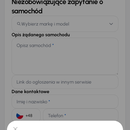
Niezobowiązujące zapytanie o
samochód
Wybierz markę i model
Opis żądanego samochodu
Opisz samochód
*
Link do ogłoszenia w innym serwisie
Dane kontaktowe
Imię i nazwisko
*
Telefon
*
+48
E-mail
*