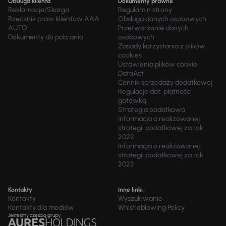
Obsługa klienta
Dokumenty prawne
Reklamacje/Skarga
Regulamin strony
Rzecznik praw klientów AAA
Obsługa danych osobowych
AUTO
Przetwarzanie danych
Dokumenty do pobrania
osobowych
Zasady korzystania z plików
cookies
Ustawienia plików cookie
DataAct
Cennik sprzedaży dodatkowej
Regulacje dot. płatności
gotówką
Strategia podatkowa
Informacja o realizowanej
strategii podatkowej za rok
2022
Informacja o realizowanej
strategii podatkowej za rok
2023
Kontakty
Inne linki
Kontakty
Wyszukiwanie
Kontakty dla mediów
Whistleblowing Policy
Jesteśmy częścią grupy