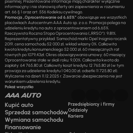
pisemnej. Prezentowane informacje mają charakter wyłącznie
informacyjny i nie stanowią oferty ani zapewnienia w rozumieniu
art. 66 § 1 oraz art. 556 Kodeksu cywilnego.
Promocja „Oprocentowanie od 6,65%”
obowiązuje we wszystkich
placówkach Autocentrum AAA Auto sp. z o.o. Promocja polega na
udzieleniu kredytu na auto z oprocentowaniem od 6,65%.
Rzeczywista Roczna Stopa Oprocentowania („RRSO“): 9,81%.
Reprezentatywny przykład: Samochód marki Opel Insignia rocznik
2019, cena samochodu 52 000 zł, wkład własny 0%. Całkowita
kwota kredytu konsumenckiego 52 000 zł, 60 miesięcznych rat
równych po 1079,43zł. Okres obowiązywania umowy: 60 miesięcy.
Oprocentowanie stałe w skali roku: 9,00%. Całkowita kwota do
zapłaty: 64 765,80 zł. Całkowity koszt kredytu: 12 765,80 zł (w tym
prowizja za udzielenie kredytu 1 040,00 zł, odsetki 11 725,80 zł).
Wyliczenie na dzień 11.12.2025 r. Zawarcie ubezpieczenia nie jest
warunkiem udzielenia kredytu.
Pokaż wszystko
Kupić auto
Przedsiębiorcy i firmy
Oddziały
Sprzedaż samochodów
Kariera
Wymiana samochodu
Finansowanie