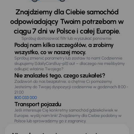
Znajdziemy dla Ciebie samochód
odpowiadający Twoim potrzebom w
ciągu 7 dni w Polsce i całej Europie.
Spróbuj dostosować filtr lub wyszukać ponownie.
Podaj nam kilka szczegółów, a zrobimy
wszystko, co w naszej mocy.
Spróbuj zmienić parametry lub zostaw to nam! Codziennie
skupujemy [[dailyCarsBuy-pl]] aut – dlaczego nie mielibyśmy
odkupić właśnie Twojego?
Nie znalazłeś tego, czego szukałeś?
Zadzwoń do nas bezpłatnie, a chętnie Ci pomożemy.
Jesteśmy do Twojej dyspozycji codziennie w godzinach 8:00 -
21:00
800 033 000
Transport pojazdu
Jeśli interesuje Cię konkretny samochód gdziekolwiek w
Europie, wyślij nam link! Znajdziemy dla Ciebie podobny w
Polsce lub sprowadzimy go z zagranicy.