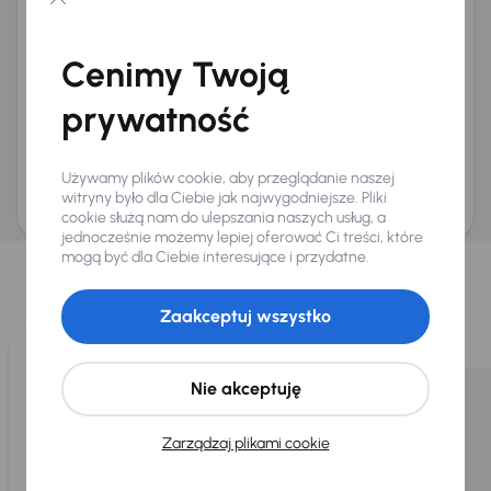
Chcę otrzymywać informacje o ofertach rabatowych
Na e-mail
(opcjonalnie)
Cenimy Twoją
Na numer telefonu
(opcjonalnie)
prywatność
Wyślij zapytanie
Zwracamy uwagę, że umówienie spotkania nie jest równoznaczne z rezerwacją
ani zagwarantowaną dostępnością pojazdu. AURES Holdings a.s., z siedzibą
Używamy plików cookie, aby przeglądanie naszej
Dopraváků 874/15, Čimice, 184 00 Praga 8, będzie przechowywać i przetwarzać
Twoje dane osobowe zgodnie z zasadami ochrony i przetwarzania
danych
witryny było dla Ciebie jak najwygodniejsze. Pliki
osobowych
.
cookie służą nam do ulepszania naszych usług, a
jednocześnie możemy lepiej oferować Ci treści, które
Wybraliśmy dla Ciebie
mogą być dla Ciebie interesujące i przydatne.
Wybieramy dla Ciebie
najlepsze pojazdy
z naszej oferty. Kupimy
dla Ciebie
do 400 pojazdów
każdego dnia.
Zaakceptuj wszystko
Nie akceptuję
Zarządzaj plikami cookie