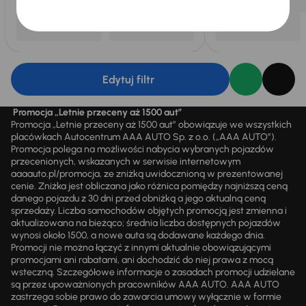
Edytuj filtr
Promocja „Letnie przeceny aż 1500 aut”
Promocja „Letnie przeceny aż 1500 aut” obowiązuje we wszystkich
placówkach Autocentrum AAA AUTO Sp. z o.o. („AAA AUTO”).
Promocja polega na możliwości nabycia wybranych pojazdów
przecenionych, wskazanych w serwisie internetowym
aaaauto.pl/promocja, ze zniżką uwidocznioną w prezentowanej
cenie. Zniżka jest obliczana jako różnica pomiędzy najniższą ceną
danego pojazdu z 30 dni przed obniżką a jego aktualną ceną
sprzedaży. Liczba samochodów objętych promocją jest zmienna i
aktualizowana na bieżąco; średnia liczba dostępnych pojazdów
wynosi około 1500, a nowe auta są dodawane każdego dnia.
Promocji nie można łączyć z innymi aktualnie obowiązującymi
promocjami ani rabatami, ani dochodzić do niej prawa z mocą
wsteczną. Szczegółowe informacje o zasadach promocji udzielane
są przez upoważnionych pracowników AAA AUTO. AAA AUTO
zastrzega sobie prawo do zawarcia umowy wyłącznie w formie