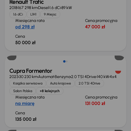
Renault Trafic
2018
167 298 km
Diesel
1.6 dCi
89 kW
1.6 dCi
L1H1
9 Miejsc
Miesięczna rata
Cena promocyjna
od 298 zł
47 000 zł
Cena
50 000 zł
Możliwość odliczenia VAT
Cupra Formentor
2023
30 230 km
Automat
Benzyna
2.0 TSI 4Drive
140 kW
4x4
Książka serwisowa
Auta krajowe
2.0 TSI 4Drive
Salon Polska
+8 kolejnych
Miesięczna rata
Cena promocyjna
na miarę
131 000 zł
Cena
135 000 zł