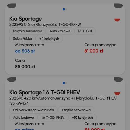
Kia Sportage
2023
95 016 km
Benzyna
1.6 T-GDI
110 kW
Książka serwisowa
Auta krajowe
1.6 T-GDI
Salon Polska
+4 kolejnych
Miesięczna rata
Cena promocyjna
od 506 zł
81 000 zł
Cena
85 000 zł
Możliwość odliczenia VAT
Kia Sportage 1.6 T-GDI PHEV
2023
90 420 km
Automat
Benzyna + Hybryda
1.6 T-GDI PHEV
195 kW
4x4
Od pierwszego właściciela
Książka serwisowa
Auta krajowe
1.6 T-GDI PHEV
+10 kolejnych
Miesięczna rata
Cena promocyjna
na miarę
116 000 zł