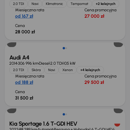
2.0 TDI
Navi
Klimatronic
Tempomat
+2 kolejnych
Miesięczna rata
Cena promocyjna
od 167 zł
27 000 zł
Cena
28 000 zł
Audi A4
2014
306 996 km
Diesel
2.0 TDI
105 kW
2.0 TDI
Skóra
Navi
Xenon
+4 kolejnych
Miesięczna rata
Cena promocyjna
od 188 zł
29 500 zł
Cena
31 500 zł
Możliwość odliczenia VAT
Kia Sportage 1.6 T-GDI HEV
2022
88 289 km
Automat
Benzyna + Hybryda
1.6 T-GDI HEV