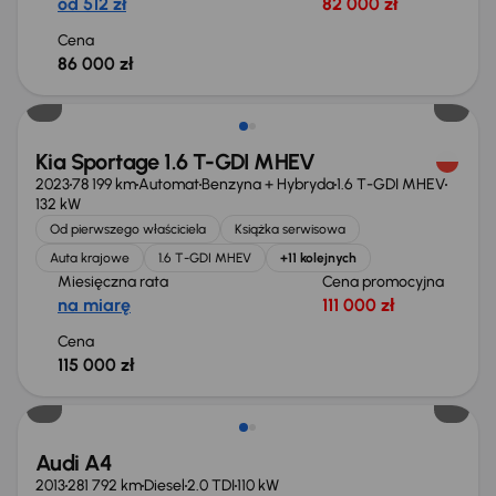
od 512 zł
82 000 zł
Cena
86 000 zł
Możliwość odliczenia VAT
Kia Sportage 1.6 T-GDI MHEV
2023
78 199 km
Automat
Benzyna + Hybryda
1.6 T-GDI MHEV
132 kW
Od pierwszego właściciela
Książka serwisowa
Auta krajowe
1.6 T-GDI MHEV
+11 kolejnych
Miesięczna rata
Cena promocyjna
na miarę
111 000 zł
Cena
115 000 zł
Audi A4
2013
281 792 km
Diesel
2.0 TDI
110 kW