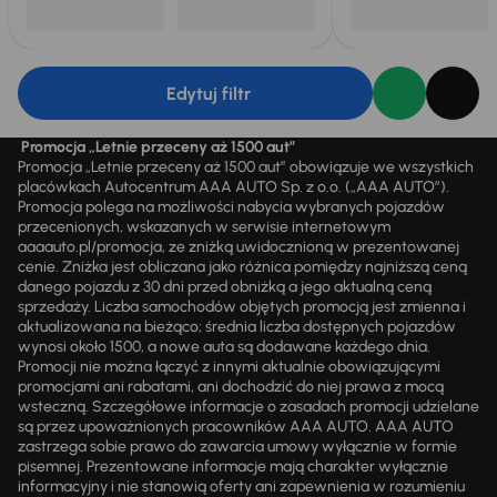
Edytuj filtr
Promocja „Letnie przeceny aż 1500 aut”
Promocja „Letnie przeceny aż 1500 aut” obowiązuje we wszystkich
placówkach Autocentrum AAA AUTO Sp. z o.o. („AAA AUTO”).
Promocja polega na możliwości nabycia wybranych pojazdów
przecenionych, wskazanych w serwisie internetowym
aaaauto.pl/promocja, ze zniżką uwidocznioną w prezentowanej
cenie. Zniżka jest obliczana jako różnica pomiędzy najniższą ceną
danego pojazdu z 30 dni przed obniżką a jego aktualną ceną
sprzedaży. Liczba samochodów objętych promocją jest zmienna i
aktualizowana na bieżąco; średnia liczba dostępnych pojazdów
wynosi około 1500, a nowe auta są dodawane każdego dnia.
Promocji nie można łączyć z innymi aktualnie obowiązującymi
promocjami ani rabatami, ani dochodzić do niej prawa z mocą
wsteczną. Szczegółowe informacje o zasadach promocji udzielane
są przez upoważnionych pracowników AAA AUTO. AAA AUTO
zastrzega sobie prawo do zawarcia umowy wyłącznie w formie
pisemnej. Prezentowane informacje mają charakter wyłącznie
informacyjny i nie stanowią oferty ani zapewnienia w rozumieniu