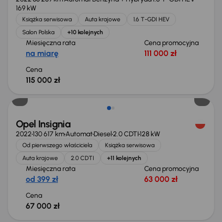
169 kW
Książka serwisowa
Auta krajowe
1.6 T-GDI HEV
Salon Polska
+10 kolejnych
Miesięczna rata
Cena promocyjna
na miarę
111 000 zł
Cena
115 000 zł
Możliwość odliczenia VAT
Opel Insignia
2022
130 617 km
Automat
Diesel
2.0 CDTI
128 kW
Od pierwszego właściciela
Książka serwisowa
Auta krajowe
2.0 CDTI
+11 kolejnych
Miesięczna rata
Cena promocyjna
od 399 zł
63 000 zł
Cena
67 000 zł