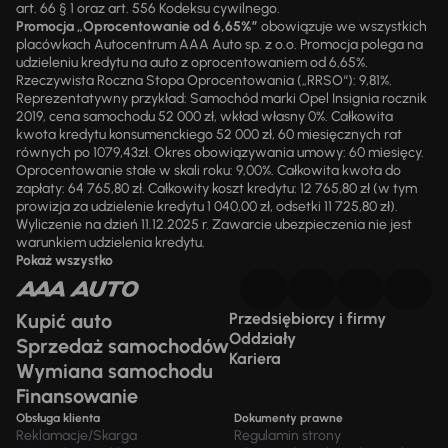
art. 66 § 1 oraz art. 556 Kodeksu cywilnego.
Promocja „Oprocentowanie od 6,65%”
obowiązuje we wszystkich
placówkach Autocentrum AAA Auto sp. z o.o. Promocja polega na
udzieleniu kredytu na auto z oprocentowaniem od 6,65%.
Rzeczywista Roczna Stopa Oprocentowania („RRSO“): 9,81%.
Reprezentatywny przykład: Samochód marki Opel Insignia rocznik
2019, cena samochodu 52 000 zł, wkład własny 0%. Całkowita
kwota kredytu konsumenckiego 52 000 zł, 60 miesięcznych rat
równych po 1079,43zł. Okres obowiązywania umowy: 60 miesięcy.
Oprocentowanie stałe w skali roku: 9,00%. Całkowita kwota do
zapłaty: 64 765,80 zł. Całkowity koszt kredytu: 12 765,80 zł (w tym
prowizja za udzielenie kredytu 1 040,00 zł, odsetki 11 725,80 zł).
Wyliczenie na dzień 11.12.2025 r. Zawarcie ubezpieczenia nie jest
warunkiem udzielenia kredytu.
Pokaż wszystko
Kupić auto
Przedsiębiorcy i firmy
Oddziały
Sprzedaż samochodów
Kariera
Wymiana samochodu
Finansowanie
Obsługa klienta
Dokumenty prawne
Reklamacje/Skarga
Regulamin strony