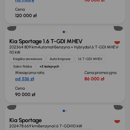
Cena
120 000 zł
Kia Sportage 1.6 T-GDI MHEV
2023
64 809 km
Automat
Benzyna + Hybryda
1.6 T-GDI MHEV
110 kW
Książka serwisowa
Auta krajowe
1.6 T-GDI MHEV
Salon Polska
+5 kolejnych
Miesięczna rata
Cena promocyjna
od 536 zł
86 000 zł
Cena
90 000 zł
Możliwość odliczenia VAT
Kia Sportage
2024
78 669 km
Benzyna
1.6 T-GDI
110 kW