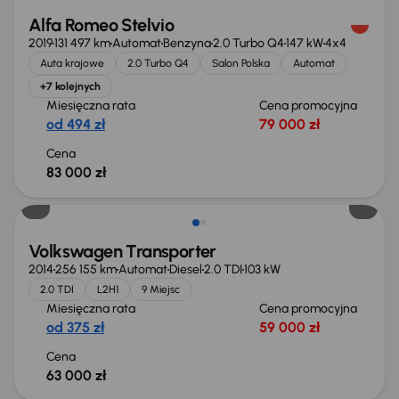
Alfa Romeo Stelvio
2019
131 497 km
Automat
Benzyna
2.0 Turbo Q4
147 kW
4x4
Auta krajowe
2.0 Turbo Q4
Salon Polska
Automat
+7 kolejnych
Miesięczna rata
Cena promocyjna
od 494 zł
79 000 zł
Cena
83 000 zł
Volkswagen Transporter
2014
256 155 km
Automat
Diesel
2.0 TDI
103 kW
2.0 TDI
L2H1
9 Miejsc
Miesięczna rata
Cena promocyjna
od 375 zł
59 000 zł
Cena
63 000 zł
Możliwość odliczenia VAT