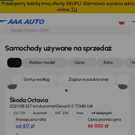
Przebijemy każdą inną ofertę SKUPU. Darmowa wycena auta
online
TU
.
Samochody używane na sprzedaż
Marka i model
Cena
Rata
R
Możliwość odliczenia VAT
Sortuj według
Zapisz wyszukiwanie
Škoda Octavia
2021
138 327 km
Automat
Diesel
2.0 TDI
85 kW
2.0 TDI
Automat
VAT 23%
Navi
+4 kolejnych
Miesięczna rata
Cena promocyjna
od 417 zł
66 000 zł