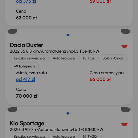
od 375 zł
59 000 zł
Cena
63 000 zł
Dacia Duster
2022
55 813 km
Automat
Benzyna
1.3 TCe
110 kW
Książka serwisowa
Auta krajowe
1.3 TCe
Salon Polska
+9 kolejnych
Miesięczna rata
Cena promocyjna
od 417 zł
66 000 zł
Cena
70 000 zł
Kia Sportage
2020
51 918 km
Automat
Benzyna
1.6 T-GDI
130 kW
Książka serwisowa
Auta krajowe
1.6 T-GDI