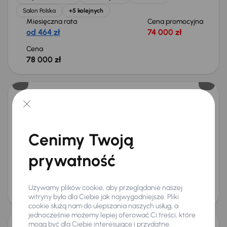
Salon Polska
+5 kolejnych
Miesięczna rata
Cena promocyjna
od 464 zł
74 000 zł
Cena
78 000 zł
Kia Sportage
2022
48 185 km
Benzyna
1.6 T-GDI
110 kW
Od pierwszego właściciela
Książka serwisowa
Cenimy Twoją
Auta krajowe
1.6 T-GDI
+6 kolejnych
Miesięczna rata
Cena promocyjna
prywatność
od 524 zł
84 000 zł
Cena
Używamy plików cookie, aby przeglądanie naszej
88 000 zł
witryny było dla Ciebie jak najwygodniejsze. Pliki
cookie służą nam do ulepszania naszych usług, a
jednocześnie możemy lepiej oferować Ci treści, które
mogą być dla Ciebie interesujące i przydatne.