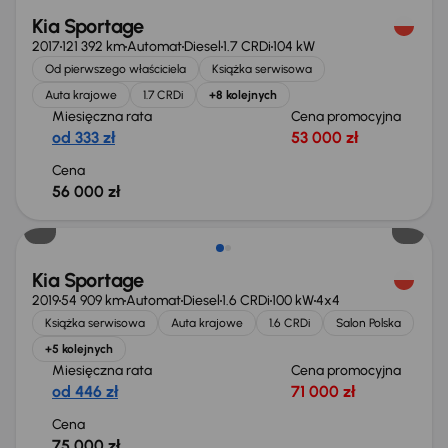
Kia Sportage
2017
121 392 km
Automat
Diesel
1.7 CRDi
104 kW
Od pierwszego właściciela
Książka serwisowa
Auta krajowe
1.7 CRDi
+8 kolejnych
Miesięczna rata
Cena promocyjna
od 333 zł
53 000 zł
Cena
56 000 zł
Kia Sportage
2019
54 909 km
Automat
Diesel
1.6 CRDi
100 kW
4x4
Książka serwisowa
Auta krajowe
1.6 CRDi
Salon Polska
+5 kolejnych
Miesięczna rata
Cena promocyjna
od 446 zł
71 000 zł
Cena
75 000 zł