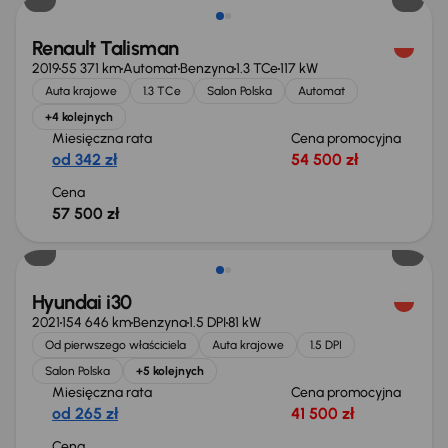
Renault Talisman
2019
55 371 km
Automat
Benzyna
1.3 TCe
117 kW
Auta krajowe
1.3 TCe
Salon Polska
Automat
+4 kolejnych
Miesięczna rata
Cena promocyjna
od 342 zł
54 500 zł
Cena
57 500 zł
Możliwość odliczenia VAT
Hyundai i30
2021
154 646 km
Benzyna
1.5 DPI
81 kW
Od pierwszego właściciela
Auta krajowe
1.5 DPI
Salon Polska
+5 kolejnych
Miesięczna rata
Cena promocyjna
od 265 zł
41 500 zł
Cena