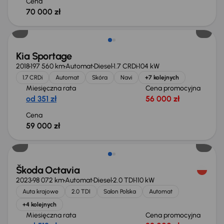
Cena
70 000 zł
Kia Sportage
2018
197 560 km
Automat
Diesel
1.7 CRDi
104 kW
1.7 CRDi
Automat
Skóra
Navi
+7 kolejnych
Miesięczna rata
Cena promocyjna
od 351 zł
56 000 zł
Cena
59 000 zł
Škoda Octavia
2023
98 072 km
Automat
Diesel
2.0 TDI
110 kW
Auta krajowe
2.0 TDI
Salon Polska
Automat
+4 kolejnych
Miesięczna rata
Cena promocyjna