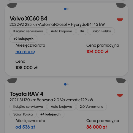
Volvo XC60 B4
2022
92 285 km
Automat
Diesel + Hybryda
B4
145 kW
Książka serwisowa
Auta krajowe
B4
Salon Polska
+9 kolejnych
Miesięczna rata
Cena promocyjna
na miarę
104 000 zł
Cena
108 000 zł
Toyota RAV 4
2021
131 120 km
Benzyna
2.0 Valvematic
129 kW
Książka serwisowa
Auta krajowe
2.0 Valvematic
Salon Polska
+4 kolejnych
Miesięczna rata
Cena promocyjna
od 536 zł
86 000 zł