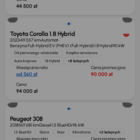
44 500 zł
Możliwość odliczenia VAT
Toyota Corolla 1.8 Hybrid
2023
49 557 km
Automat
Benzyna Full-Hybrid EV (FHEV) (Full-Hybrid)
1.8 Hybrid
90 kW
Od pierwszego właściciela
Książka serwisowa
Auta krajowe
1.8 Hybrid
+8 kolejnych
Miesięczna rata
Cena promocyjna
od 560 zł
90 000 zł
Cena
94 000 zł
Peugeot 308
2018
169 681 km
Diesel
1.5 BlueHDi
96 kW
1.5 BlueHDi
Skóra
Navi
Klimatronic
+2 kolejnych
Miesięczna rata
Cena promocyjna