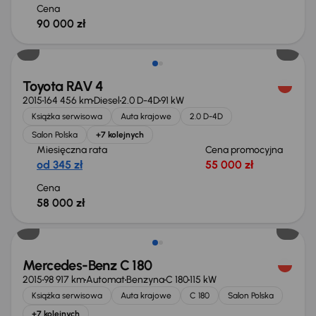
Cena
90 000 zł
Toyota RAV 4
2015
164 456 km
Diesel
2.0 D-4D
91 kW
Książka serwisowa
Auta krajowe
2.0 D-4D
Salon Polska
+7 kolejnych
Miesięczna rata
Cena promocyjna
od 345 zł
55 000 zł
Cena
58 000 zł
Mercedes-Benz C 180
2015
98 917 km
Automat
Benzyna
C 180
115 kW
Książka serwisowa
Auta krajowe
C 180
Salon Polska
+7 kolejnych