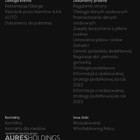
Obsługa klienta
Dokumenty prawne
Reklamacje/Skarga
Regulamin strony
Rzecznik praw klientów AAA
Obsługa danych osobowych
AUTO
Przetwarzanie danych
Dokumenty do pobrania
osobowych
Zasady korzystania z plików
cookies
Ustawienia plików cookie
DataAct
Cennik sprzedaży dodatkowej
Regulacje dot. płatności
gotówką
Strategia podatkowa
Informacja o realizowanej
strategii podatkowej za rok
2022
Informacja o realizowanej
strategii podatkowej za rok
2023
Kontakty
Inne linki
Kontakty
Wyszukiwanie
Kontakty dla mediów
Whistleblowing Policy
Jesteśmy częścią grupy