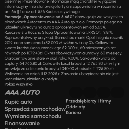
pisemnej. Prezentowane informacje mają charakter wyłącznie
informacyjny i nie stanowią oferty ani zapewnienia w rozumieniu
art. 66 § 1 oraz art. 556 Kodeksu cywilnego.
Promocja „Oprocentowanie od 6,65%”
obowiązuje we wszystkich
placówkach Autocentrum AAA Auto sp. z o.o. Promocja polega na
udzieleniu kredytu na auto z oprocentowaniem od 6,65%.
Rzeczywista Roczna Stopa Oprocentowania („RRSO“): 9,81%.
Reprezentatywny przykład: Samochód marki Opel Insignia rocznik
2019, cena samochodu 52 000 zł, wkład własny 0%. Całkowita
kwota kredytu konsumenckiego 52 000 zł, 60 miesięcznych rat
równych po 1079,43zł. Okres obowiązywania umowy: 60 miesięcy.
Oprocentowanie stałe w skali roku: 9,00%. Całkowita kwota do
zapłaty: 64 765,80 zł. Całkowity koszt kredytu: 12 765,80 zł (w tym
prowizja za udzielenie kredytu 1 040,00 zł, odsetki 11 725,80 zł).
Wyliczenie na dzień 11.12.2025 r. Zawarcie ubezpieczenia nie jest
warunkiem udzielenia kredytu.
Pokaż wszystko
Kupić auto
Przedsiębiorcy i firmy
Oddziały
Sprzedaż samochodów
Kariera
Wymiana samochodu
Finansowanie