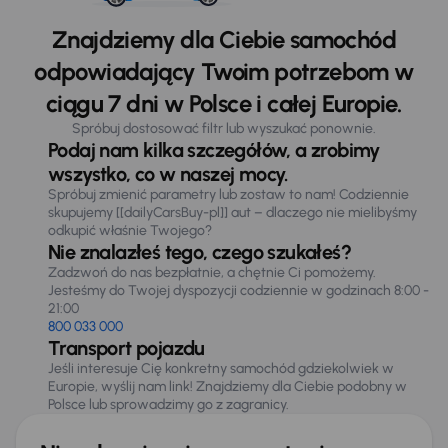
Znajdziemy dla Ciebie samochód
odpowiadający Twoim potrzebom w
ciągu 7 dni w Polsce i całej Europie.
Spróbuj dostosować filtr lub wyszukać ponownie.
Podaj nam kilka szczegółów, a zrobimy
wszystko, co w naszej mocy.
Spróbuj zmienić parametry lub zostaw to nam! Codziennie
skupujemy [[dailyCarsBuy-pl]] aut – dlaczego nie mielibyśmy
odkupić właśnie Twojego?
Nie znalazłeś tego, czego szukałeś?
Zadzwoń do nas bezpłatnie, a chętnie Ci pomożemy.
Jesteśmy do Twojej dyspozycji codziennie w godzinach 8:00 -
21:00
800 033 000
Transport pojazdu
Jeśli interesuje Cię konkretny samochód gdziekolwiek w
Europie, wyślij nam link! Znajdziemy dla Ciebie podobny w
Polsce lub sprowadzimy go z zagranicy.