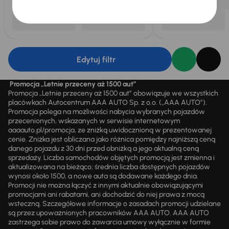
Edytuj filtr
Promocja „Letnie przeceny aż 1500 aut”
Promocja „Letnie przeceny aż 1500 aut” obowiązuje we wszystkich
placówkach Autocentrum AAA AUTO Sp. z o.o. („AAA AUTO”).
Promocja polega na możliwości nabycia wybranych pojazdów
przecenionych, wskazanych w serwisie internetowym
aaaauto.pl/promocja, ze zniżką uwidocznioną w prezentowanej
cenie. Zniżka jest obliczana jako różnica pomiędzy najniższą ceną
danego pojazdu z 30 dni przed obniżką a jego aktualną ceną
sprzedaży. Liczba samochodów objętych promocją jest zmienna i
aktualizowana na bieżąco; średnia liczba dostępnych pojazdów
wynosi około 1500, a nowe auta są dodawane każdego dnia.
Promocji nie można łączyć z innymi aktualnie obowiązującymi
promocjami ani rabatami, ani dochodzić do niej prawa z mocą
wsteczną. Szczegółowe informacje o zasadach promocji udzielane
są przez upoważnionych pracowników AAA AUTO. AAA AUTO
zastrzega sobie prawo do zawarcia umowy wyłącznie w formie