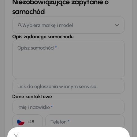
Niezobowiązujące zapytanie o
samochód
Wybierz markę i model
Opis żądanego samochodu
Opisz samochód
*
Link do ogłoszenia w innym serwisie
Dane kontaktowe
Imię i nazwisko
*
Telefon
*
+48
E-mail
*