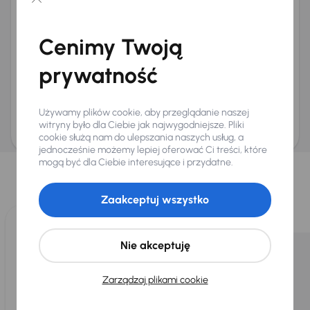
Chcę otrzymywać informacje o ofertach rabatowych
Na e-mail
(opcjonalnie)
Cenimy Twoją
Na numer telefonu
(opcjonalnie)
prywatność
Wyślij zapytanie
Zwracamy uwagę, że umówienie spotkania nie jest równoznaczne z rezerwacją
ani zagwarantowaną dostępnością pojazdu. AURES Holdings a.s., z siedzibą
Używamy plików cookie, aby przeglądanie naszej
Dopraváků 874/15, Čimice, 184 00 Praga 8, będzie przechowywać i przetwarzać
Twoje dane osobowe zgodnie z zasadami ochrony i przetwarzania
danych
witryny było dla Ciebie jak najwygodniejsze. Pliki
osobowych
.
cookie służą nam do ulepszania naszych usług, a
jednocześnie możemy lepiej oferować Ci treści, które
Wybraliśmy dla Ciebie
mogą być dla Ciebie interesujące i przydatne.
Wybieramy dla Ciebie
najlepsze pojazdy
z naszej oferty. Kupimy
dla Ciebie
do 400 pojazdów
każdego dnia.
Zaakceptuj wszystko
Nie akceptuję
Zarządzaj plikami cookie