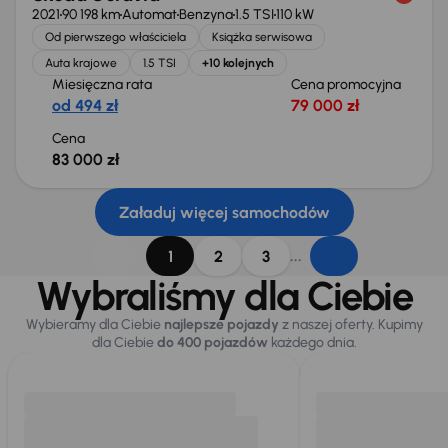
2021
90 198 km
Automat
Benzyna
1.5 TSI
110 kW
Od pierwszego właściciela
Książka serwisowa
Auta krajowe
1.5 TSI
+10 kolejnych
Miesięczna rata
Cena promocyjna
od 494 zł
79 000 zł
Cena
83 000 zł
Załaduj więcej samochodów
...
1
2
3
Wybraliśmy dla Ciebie
Wybieramy dla Ciebie
najlepsze pojazdy
z naszej oferty. Kupimy
dla Ciebie
do 400 pojazdów
każdego dnia.