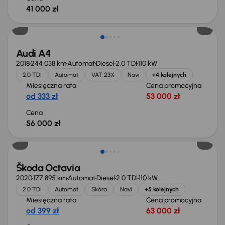
41 000 zł
Możliwość odliczenia VAT
Audi A4
2018
244 038 km
Automat
Diesel
2.0 TDI
110 kW
2.0 TDI
Automat
VAT 23%
Navi
+4 kolejnych
Miesięczna rata
Cena promocyjna
od 333 zł
53 000 zł
Cena
56 000 zł
Škoda Octavia
2020
177 895 km
Automat
Diesel
2.0 TDI
110 kW
2.0 TDI
Automat
Skóra
Navi
+5 kolejnych
Miesięczna rata
Cena promocyjna
od 399 zł
63 000 zł