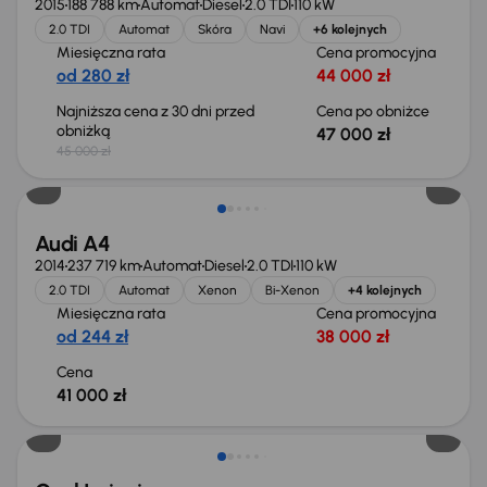
2015
188 788 km
Automat
Diesel
2.0 TDI
110 kW
2.0 TDI
Automat
Skóra
Navi
+6 kolejnych
Miesięczna rata
Cena promocyjna
od 280 zł
44 000 zł
Najniższa cena z 30 dni przed
Cena po obniżce
obniżką
47 000 zł
45 000 zł
Audi A4
2014
237 719 km
Automat
Diesel
2.0 TDI
110 kW
2.0 TDI
Automat
Xenon
Bi-Xenon
+4 kolejnych
Miesięczna rata
Cena promocyjna
od 244 zł
38 000 zł
Cena
41 000 zł