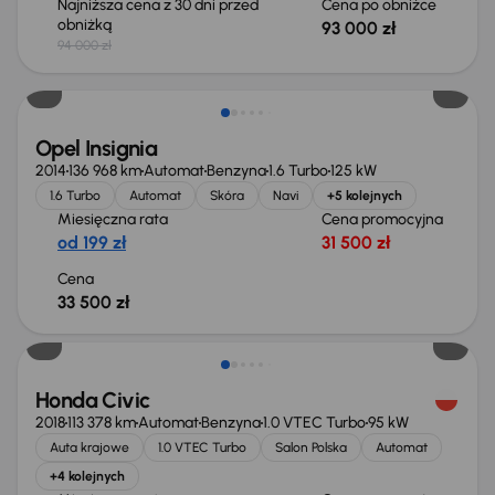
Najniższa cena z 30 dni przed
Cena po obniżce
obniżką
93 000 zł
94 000 zł
Opel Insignia
2014
136 968 km
Automat
Benzyna
1.6 Turbo
125 kW
1.6 Turbo
Automat
Skóra
Navi
+5 kolejnych
Miesięczna rata
Cena promocyjna
od 199 zł
31 500 zł
Cena
33 500 zł
Taniej o 1 500 zł
Honda Civic
2018
113 378 km
Automat
Benzyna
1.0 VTEC Turbo
95 kW
Auta krajowe
1.0 VTEC Turbo
Salon Polska
Automat
+4 kolejnych