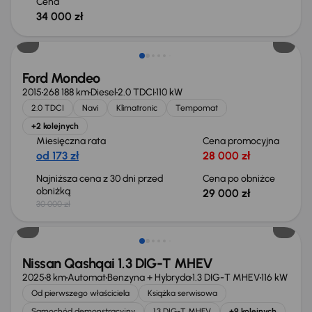
Cena
34 000 zł
Taniej o 1 000 zł
Ford Mondeo
2015
268 188 km
Diesel
2.0 TDCI
110 kW
2.0 TDCI
Navi
Klimatronic
Tempomat
+2 kolejnych
Miesięczna rata
Cena promocyjna
od 173 zł
28 000 zł
Najniższa cena z 30 dni przed
Cena po obniżce
obniżką
29 000 zł
30 000 zł
Od nowego taniej o 36 775 zł
Nissan Qashqai 1.3 DIG-T MHEV
2025
8 km
Automat
Benzyna + Hybryda
1.3 DIG-T MHEV
116 kW
Od pierwszego właściciela
Książka serwisowa
Samochód demonstracyjny
1.3 DIG-T MHEV
+9 kolejnych