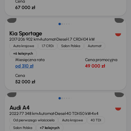
Cena
67 000 zł
Kia Sportage
2017
206 902 km
Automat
Diesel
1.7 CRDi
104 kW
Auta krajowe
1.7 CRDi
Salon Polska
Automat
+6 kolejnych
Miesięczna rata
Cena promocyjna
od 310 zł
49 000 zł
Cena
52 000 zł
Taniej o 1 000 zł
Audi A4
2022
77 348 km
Automat
Diesel
40 TDI
150 kW
4x4
Od pierwszego właściciela
Auta krajowe
40 TDI
Salon Polska
+7 kolejnych