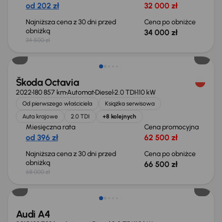
od 202 zł
32 000 zł
Najniższa cena z 30 dni przed
Cena po obniżce
obniżką
34 000 zł
34 500 zł
Świeżo skupione
Škoda Octavia
2022
180 857 km
Automat
Diesel
2.0 TDI
110 kW
Od pierwszego właściciela
Książka serwisowa
Auta krajowe
2.0 TDI
+8 kolejnych
Miesięczna rata
Cena promocyjna
od 396 zł
62 500 zł
Najniższa cena z 30 dni przed
Cena po obniżce
obniżką
66 500 zł
68 000 zł
Audi A4