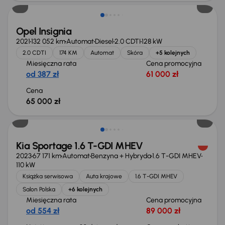
Opel Insignia
2021
132 052 km
Automat
Diesel
2.0 CDTI
128 kW
2.0 CDTI
174 KM
Automat
Skóra
+5 kolejnych
Miesięczna rata
Cena promocyjna
od 387 zł
61 000 zł
Cena
65 000 zł
Taniej o 1 000 zł
Kia Sportage 1.6 T-GDI MHEV
2023
67 171 km
Automat
Benzyna + Hybryda
1.6 T-GDI MHEV
110 kW
Książka serwisowa
Auta krajowe
1.6 T-GDI MHEV
Salon Polska
+6 kolejnych
Miesięczna rata
Cena promocyjna
od 554 zł
89 000 zł