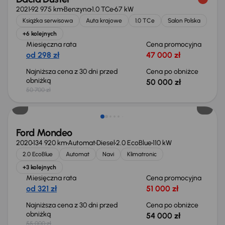
2021
92 975 km
Benzyna
1.0 TCe
67 kW
Książka serwisowa
Auta krajowe
1.0 TCe
Salon Polska
+6 kolejnych
Miesięczna rata
Cena promocyjna
od 298 zł
47 000 zł
Najniższa cena z 30 dni przed
Cena po obniżce
obniżką
50 000 zł
50 700 zł
Taniej o 1 000 zł
Ford Mondeo
2020
134 920 km
Automat
Diesel
2.0 EcoBlue
110 kW
2.0 EcoBlue
Automat
Navi
Klimatronic
+3 kolejnych
Miesięczna rata
Cena promocyjna
od 321 zł
51 000 zł
Najniższa cena z 30 dni przed
Cena po obniżce
obniżką
54 000 zł
55 000 zł