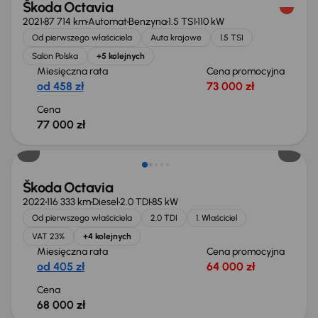
Škoda Octavia
2021
87 714 km
Automat
Benzyna
1.5 TSI
110 kW
Od pierwszego właściciela
Auta krajowe
1.5 TSI
Salon Polska
+5 kolejnych
Miesięczna rata
Cena promocyjna
od 458 zł
73 000 zł
Cena
77 000 zł
Możliwość odliczenia VAT
Škoda Octavia
2022
116 333 km
Diesel
2.0 TDI
85 kW
Od pierwszego właściciela
2.0 TDI
1. Właściciel
VAT 23%
+4 kolejnych
Miesięczna rata
Cena promocyjna
od 405 zł
64 000 zł
Cena
68 000 zł
Taniej o 1 000 zł