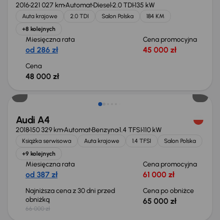
2016
221 027 km
Automat
Diesel
2.0 TDI
135 kW
Auta krajowe
2.0 TDI
Salon Polska
184 KM
+8 kolejnych
Miesięczna rata
Cena promocyjna
od 286 zł
45 000 zł
Cena
48 000 zł
Taniej o 1 000 zł
Audi A4
2018
150 329 km
Automat
Benzyna
1.4 TFSI
110 kW
Książka serwisowa
Auta krajowe
1.4 TFSI
Salon Polska
+9 kolejnych
Miesięczna rata
Cena promocyjna
od 387 zł
61 000 zł
Najniższa cena z 30 dni przed
Cena po obniżce
obniżką
65 000 zł
66 000 zł