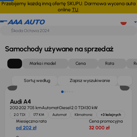
Przebijemy każdą inną ofertę SKUPU. Darmowa wycena auta
online
TU
.
Samochody używane na sprzedaż
Marka i model
Cena
Rata
R
Sortuj według
Zapisz wyszukiwanie
Audi A4
2012
202 705 km
Automat
Diesel
2.0 TDI
130 kW
2.0 TDI
177 KM
Automat
Klimatronic
+3 kolejnych
Miesięczna rata
Cena promocyjna
od 202 zł
32 000 zł