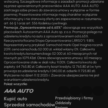
wsteczną. Szczegółowe informacje o zasadach promocji udzielane
są przez upoważnionych pracowników AAA AUTO. AAA AUTO
zastrzega sobie prawo do zawarcia umowy wyłącznie w formie
pisemnej. Prezentowane informacje mają charakter wyłącznie
informacyjny i nie stanowią oferty ani zapewnienia w rozumieniu
art. 66 § 1 oraz art. 556 Kodeksu cywilnego.
Promocja „Oprocentowanie od 6,65%”
obowiązuje we wszystkich
placówkach Autocentrum AAA Auto sp. z o.o. Promocja polega na
udzieleniu kredytu na auto z oprocentowaniem od 6,65%.
Rzeczywista Roczna Stopa Oprocentowania („RRSO“): 9,81%.
Reprezentatywny przykład: Samochód marki Opel Insignia rocznik
2019, cena samochodu 52 000 zł, wkład własny 0%. Całkowita
kwota kredytu konsumenckiego 52 000 zł, 60 miesięcznych rat
równych po 1079,43zł. Okres obowiązywania umowy: 60 miesięcy.
Oprocentowanie stałe w skali roku: 9,00%. Całkowita kwota do
zapłaty: 64 765,80 zł. Całkowity koszt kredytu: 12 765,80 zł (w tym
prowizja za udzielenie kredytu 1 040,00 zł, odsetki 11 725,80 zł).
Wyliczenie na dzień 11.12.2025 r. Zawarcie ubezpieczenia nie jest
warunkiem udzielenia kredytu.
Pokaż wszystko
Kupić auto
Przedsiębiorcy i firmy
Oddziały
Sprzedaż samochodów
Kariera