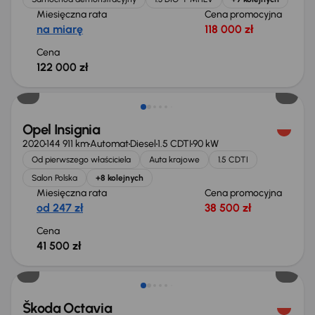
Miesięczna rata
Cena promocyjna
na miarę
118 000 zł
Cena
122 000 zł
Możliwość odliczenia VAT
Opel Insignia
2020
144 911 km
Automat
Diesel
1.5 CDTI
90 kW
Od pierwszego właściciela
Auta krajowe
1.5 CDTI
Salon Polska
+8 kolejnych
Miesięczna rata
Cena promocyjna
od 247 zł
38 500 zł
Cena
41 500 zł
Škoda Octavia