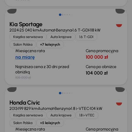
Taniej o 1 000 zł
Kia Sportage
2024
25 040 km
Automat
Benzyna
1.6 T-GDI
118 kW
Książka serwisowa
Auta krajowe
1.6 T-GDI
Salon Polska
+7 kolejnych
Miesięczna rata
Cena promocyjna
na miarę
100 000 zł
Najniższa cena z 30 dni przed
Cena po obniżce
obniżką
104 000 zł
105 000 zł
Taniej o 500 zł
Honda Civic
2013
199 829 km
Automat
Benzyna
1.8 i-VTEC
104 kW
Książka serwisowa
Auta krajowe
1.8 i-VTEC
Salon Polska
+5 kolejnych
Miesięczna rata
Cena promocyjna