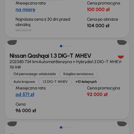
Miesięczna rata
Cena promocyjna
na miarę
100 000 zł
Najniższa cena z 30 dni przed
Cena po obniżce
obniżką
104 000 zł
105 000 zł
Możliwość odliczenia VAT
Nissan Qashqai 1.3 DIG-T MHEV
2023
83 734 km
Automat
Benzyna + Hybryda
1.3 DIG-T MHEV
116 kW
Od pierwszego właściciela
Książka serwisowa
Auta krajowe
1.3 DIG-T MHEV
+10 kolejnych
Miesięczna rata
Cena promocyjna
od 571 zł
92 000 zł
Cena
96 000 zł
Możliwość odliczenia VAT