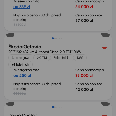
Miesięczna rata
Cena promocyjna
od 339 zł
54 000 zł
Najniższa cena z 30 dni przed
Cena po obniżce
obniżką
57 000 zł
58 500 zł
Taniej o 2 500 zł
Škoda Octavia
2017
232 432 km
Automat
Diesel
2.0 TDI
110 kW
Auta krajowe
2.0 TDI
Salon Polska
DSG
+4 kolejnych
Miesięczna rata
Cena promocyjna
od 250 zł
39 000 zł
Najniższa cena z 30 dni przed
Cena po obniżce
obniżką
42 000 zł
44 500 zł
Taniej o 700 zł
Dacia Duster