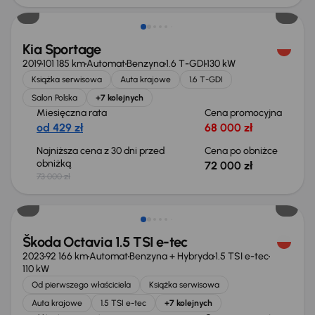
Kia Sportage
2019
101 185 km
Automat
Benzyna
1.6 T-GDI
130 kW
Książka serwisowa
Auta krajowe
1.6 T-GDI
Salon Polska
+7 kolejnych
Miesięczna rata
Cena promocyjna
od 429 zł
68 000 zł
Najniższa cena z 30 dni przed
Cena po obniżce
obniżką
72 000 zł
73 000 zł
Możliwość odliczenia VAT
Škoda Octavia 1.5 TSI e-tec
2023
92 166 km
Automat
Benzyna + Hybryda
1.5 TSI e-tec
110 kW
Od pierwszego właściciela
Książka serwisowa
Auta krajowe
1.5 TSI e-tec
+7 kolejnych