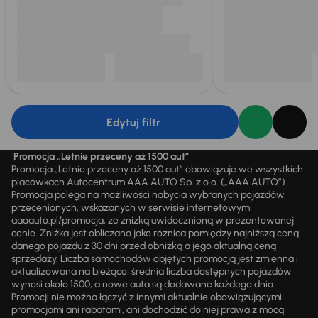
Edytuj filtr
Promocja „Letnie przeceny aż 1500 aut”
Promocja „Letnie przeceny aż 1500 aut” obowiązuje we wszystkich
placówkach Autocentrum AAA AUTO Sp. z o.o. („AAA AUTO”).
Promocja polega na możliwości nabycia wybranych pojazdów
przecenionych, wskazanych w serwisie internetowym
aaaauto.pl/promocja, ze zniżką uwidocznioną w prezentowanej
cenie. Zniżka jest obliczana jako różnica pomiędzy najniższą ceną
danego pojazdu z 30 dni przed obniżką a jego aktualną ceną
sprzedaży. Liczba samochodów objętych promocją jest zmienna i
aktualizowana na bieżąco; średnia liczba dostępnych pojazdów
wynosi około 1500, a nowe auta są dodawane każdego dnia.
Promocji nie można łączyć z innymi aktualnie obowiązującymi
promocjami ani rabatami, ani dochodzić do niej prawa z mocą