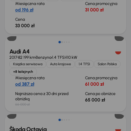
Miesięczna rata
Cena promocyjna
od 196 zł
31 000 zł
Cena
33 000 zł
Taniej o 1 000 zł
Audi A4
2017
82 199 km
Benzyna
1.4 TFSI
110 kW
Książka serwisowa
Auta krajowe
1.4 TFSI
Salon Polska
+8 kolejnych
Miesięczna rata
Cena promocyjna
od 387 zł
61 000 zł
Najniższa cena z 30 dni przed
Cena po obniżce
obniżką
65 000 zł
66 000 zł
Świeżo skupione
Škoda Octavia