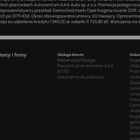
ich placówkach Autocentrum AAA Auto sp. z o.o. Promocja polega na ud
eprezentatywny przykład: Samochód marki Opel Insignia rocznik 2019, 
ch po 1079,43zł. Okres obowiązywania umowy: 60 miesięcy. Oprocentowan
zja za udzielenie kredytu 1 040,00 zł, odsetki 11 725,80 zł). Wyliczenie n
orcy i firmy
Obsługa klienta
Doku
Reklamacje/Skarga
Regu
Rzecznik praw klientów AAA
Obsł
AUTO
Prze
Dokumenty do pobrania
osob
Zasad
cook
Usta
Data
Cenn
doda
Regul
gotó
Stra
Infor
strat