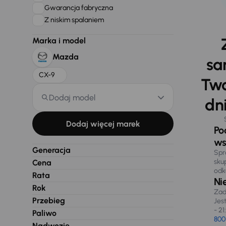
Gwarancja fabryczna
Z niskim spalaniem
Marka i model
Mazda
sa
CX-9
Two
Dodaj model
dni
Dodaj więcej marek
Po
ws
Generacja
Spr
sku
Cena
odk
Rata
Ni
Rok
Zad
Przebieg
Jes
- 21
Paliwo
800
Nadwozie