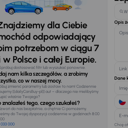
W
Opis 
Znajdziemy dla Ciebie
Opi
mochód odpowiadający
im potrzebom w ciągu 7
 w Polsce i całej Europie.
Spróbuj dostosować filtr lub wyszukać ponownie.
Link
daj nam kilka szczegółów, a zrobimy
Dane 
zystko, co w naszej mocy.
óbuj zmienić parametry lub zostaw to nam! Codziennie
Imię
pujemy [[dailyCarsBuy-pl]] aut – dlaczego nie mielibyśmy
upić właśnie Twojego?
e znalazłeś tego, czego szukałeś?
zwoń do nas bezpłatnie, a chętnie Ci pomożemy.
teśmy do Twojej dyspozycji codziennie w godzinach 8:00
E-m
:00
 033 000
Chcę o