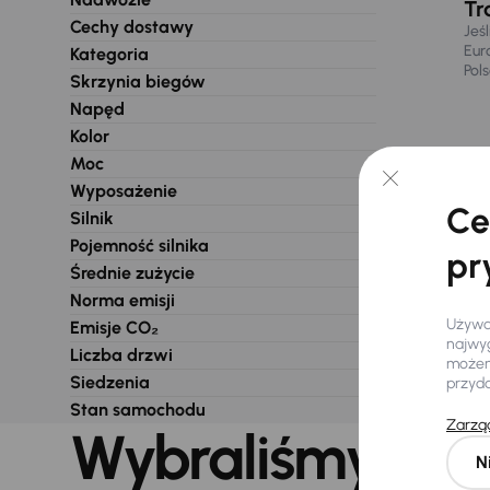
Tr
Cechy dostawy
Jeś
Eur
Kategoria
Pol
Skrzynia biegów
Napęd
Kolor
Moc
Wyposażenie
Ce
Silnik
Pojemność silnika
pr
Średnie zużycie
Norma emisji
Używam
Emisje CO₂
najwyg
Liczba drzwi
możemy
Siedzenia
przyd
Stan samochodu
Zarząd
Wybraliśmy dla 
N