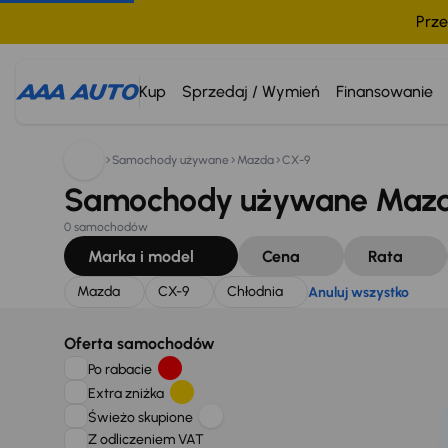
Prze
Szukam:
Mazda
CX-9
Chłodnia
Anuluj wszystko
Kup
Sprzedaj / Wymień
Finansowanie
Samochody używane
Mazda
CX-9
Samochody używane Mazda
0 samochodów
Marka i model
Cena
Rata
Mazda
CX-9
Chłodnia
Anuluj wszystko
Oferta samochodów
Po rabacie
Extra zniżka
Świeżo skupione
Z odliczeniem VAT