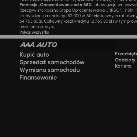
Promocja „Oprocentowanie od 6,65%”
obowiązuje we wszystk
Rzeczywista Roczna Stopa Oprocentowania („RRSO“): 9,81%. R
kredytu konsumenckiego 52 000 zł, 60 miesięcznych rat równy
64 765,80 zł. Całkowity koszt kredytu: 12 765,80 zł (w tym prowi
udzielenia kredytu.
Pokaż wszystko
Kupić auto
Przedsiębi
Oddziały
Sprzedaż samochodów
Kariera
Wymiana samochodu
Finansowanie