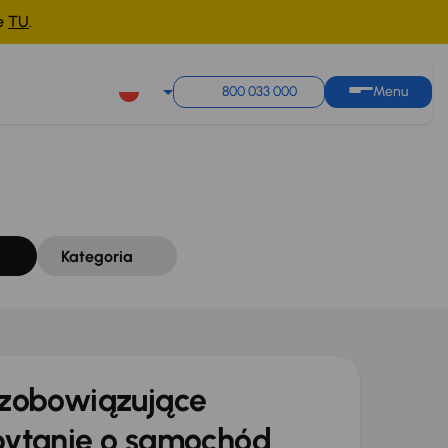
ne
TU
.
Sortuj według
Zapisz wyszukiwanie
800 033 000
Menu
Kategoria
zobowiązujące
ytanie o samochód