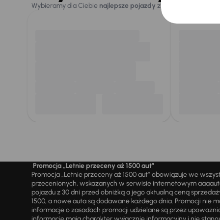
Wybieramy dla Ciebie
najlepsze pojazdy
z naszej oferty. Kupi
Promocja „Letnie przeceny aż 1500 aut”
Promocja „Letnie przeceny aż 1500 aut” obowiązuje we wszy
przecenionych, wskazanych w serwisie internetowym aaaauto.
pojazdu z 30 dni przed obniżką a jego aktualną ceną sprzeda
1500, a nowe auta są dodawane każdego dnia. Promocji nie m
informacje o zasadach promocji udzielane są przez upowa
informacje mają charakter wyłącznie informacyjny i nie stanow