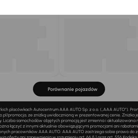
my dla Ciebie
do 400 pojazdów
każdego dnia.
Porównanie pojazdów
stkich placówkach Autocentrum AAA AUTO Sp. z o.o. („AAA AUTO”). Pr
pl/promocja, ze zniżką uwidocznioną w prezentowanej cenie. Zniżka je
ży. Liczba samochodów objętych promocją jest zmienna i aktualizowana 
ożna łączyć z innymi aktualnie obowiązującymi promocjami ani rabatam
żnionych pracowników AAA AUTO. AAA AUTO zastrzega sobie prawo do 
ią oferty ani zapewnienia w rozumieniu art. 66 § 1 oraz art. 556 Kodeks