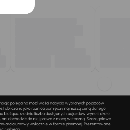
omocja polega na możliwości nabycia wybranych pojazdów
st obliczana jako różnica pomiędzy najniższą ceną danego
na bieżąco; średnia liczba dostępnych pojazdów wynosi około
i, ani dochodzić do niej prawa z mocą wsteczną. Szczegółowe
zawarcia umowy wyłącznie w formie pisemnej. Prezentowane
u cywilnego.