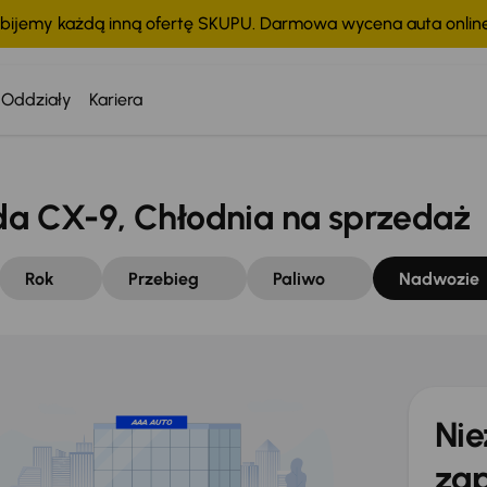
bijemy każdą inną ofertę SKUPU. Darmowa wycena auta onli
Oddziały
Kariera
 CX-9, Chłodnia na sprzedaż
Rok
Przebieg
Paliwo
Nadwozie
Nie
zap