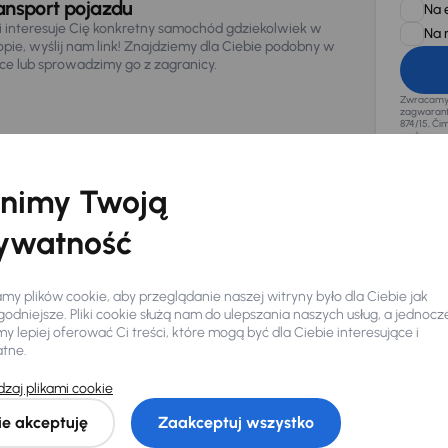
ansport pojazdu
Na 
li interesuje Cię konkretny samochód gdziekolwiek w
Na 
opie, wyślij nam link! Znajdziemy dla Ciebie podobny w
sce lub sprowadzimy go z zagranicy.
Zwracamy u
zagwaranto
874/15, Či
osobowe z
nimy Twoją
ywatność
y plików cookie, aby przeglądanie naszej witryny było dla Ciebie jak
odniejsze. Pliki cookie służą nam do ulepszania naszych usług, a jednocz
 lepiej oferować Ci treści, które mogą być dla Ciebie interesujące i
atne.
zaj plikami cookie
Ciebie
ie akceptuję
Zaakceptuj wszystko