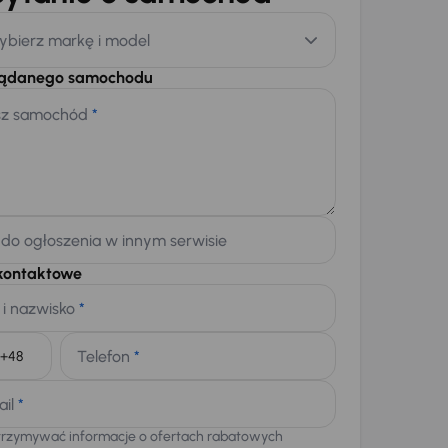
ybierz markę i model
żądanego samochodu
sz samochód
*
 do ogłoszenia w innym serwisie
kontaktowe
 i nazwisko
*
Telefon
*
+48
ail
*
trzymywać informacje o ofertach rabatowych