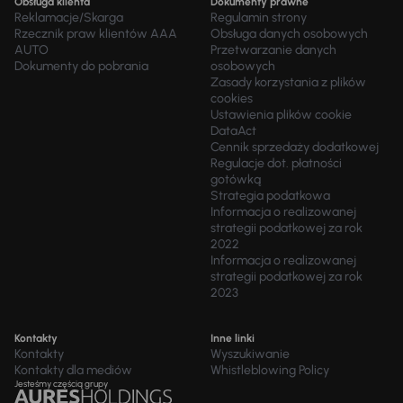
Obsługa klienta
Dokumenty prawne
Reklamacje/Skarga
Regulamin strony
Rzecznik praw klientów AAA
Obsługa danych osobowych
AUTO
Przetwarzanie danych
Dokumenty do pobrania
osobowych
Zasady korzystania z plików
cookies
Ustawienia plików cookie
DataAct
Cennik sprzedaży dodatkowej
Regulacje dot. płatności
gotówką
Strategia podatkowa
Informacja o realizowanej
strategii podatkowej za rok
2022
Informacja o realizowanej
strategii podatkowej za rok
2023
Kontakty
Inne linki
Kontakty
Wyszukiwanie
Kontakty dla mediów
Whistleblowing Policy
Jesteśmy częścią grupy