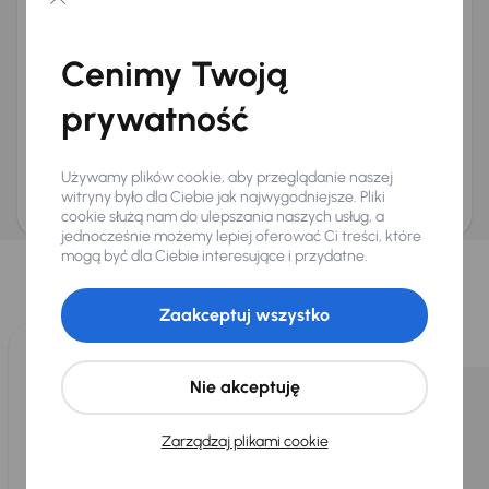
Chcę otrzymywać informacje o ofertach rabatowych
Na e-mail
(opcjonalnie)
Cenimy Twoją
Na numer telefonu
(opcjonalnie)
prywatność
Wyślij zapytanie
Zwracamy uwagę, że umówienie spotkania nie jest równoznaczne z rezerwacją
ani zagwarantowaną dostępnością pojazdu. AURES Holdings a.s., z siedzibą
Używamy plików cookie, aby przeglądanie naszej
Dopraváků 874/15, Čimice, 184 00 Praga 8, będzie przechowywać i przetwarzać
Twoje dane osobowe zgodnie z zasadami ochrony i przetwarzania
danych
witryny było dla Ciebie jak najwygodniejsze. Pliki
osobowych
.
cookie służą nam do ulepszania naszych usług, a
jednocześnie możemy lepiej oferować Ci treści, które
Wybraliśmy dla Ciebie
mogą być dla Ciebie interesujące i przydatne.
Wybieramy dla Ciebie
najlepsze pojazdy
z naszej oferty. Kupimy
dla Ciebie
do 400 pojazdów
każdego dnia.
Zaakceptuj wszystko
Nie akceptuję
Zarządzaj plikami cookie