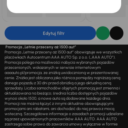
Edytuj filtr
Promocja „Letnie przeceny aż 1500 aut”
Promocja „Letnie przeceny aż 1500 aut” obowiązuje we wszystkich
placówkach Autocentrum AAA AUTO Sp. z o.o. („AAA AUTO”).
Promocja polega na możliwości nabycia wybranych pojazdów
przecenionych, wskazanych w serwisie internetowym
aaaauto.pl/promocja, ze zniżką uwidocznioną w prezentowanej
cenie. Zniżka jest obliczana jako różnica pomiędzy najniższą ceną
danego pojazdu z 30 dni przed obniżką a jego aktualną ceną
sprzedaży. Liczba samochodów objętych promocją jest zmienna i
aktualizowana na bieżąco; średnia liczba dostępnych pojazdów
wynosi około 1500, a nowe auta są dodawane każdego dnia.
Promocji nie można łączyć z innymi aktualnie obowiązującymi
promocjami ani rabatami, ani dochodzić do niej prawa z mocą
wsteczną. Szczegółowe informacje o zasadach promocji udzielane
są przez upoważnionych pracowników AAA AUTO. AAA AUTO
zastrzega sobie prawo do zawarcia umowy wyłącznie w formie