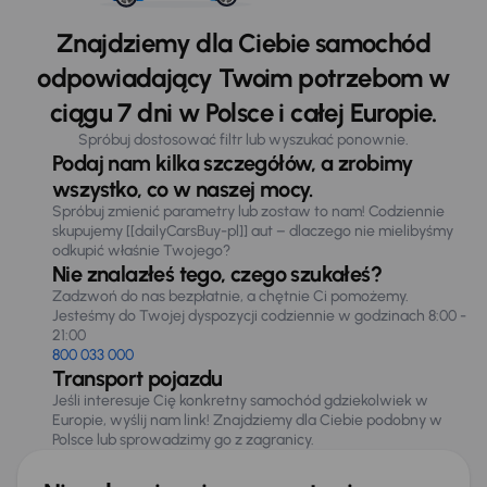
Znajdziemy dla Ciebie samochód
odpowiadający Twoim potrzebom w
ciągu 7 dni w Polsce i całej Europie.
Spróbuj dostosować filtr lub wyszukać ponownie.
Podaj nam kilka szczegółów, a zrobimy
wszystko, co w naszej mocy.
Spróbuj zmienić parametry lub zostaw to nam! Codziennie
skupujemy [[dailyCarsBuy-pl]] aut – dlaczego nie mielibyśmy
odkupić właśnie Twojego?
Nie znalazłeś tego, czego szukałeś?
Zadzwoń do nas bezpłatnie, a chętnie Ci pomożemy.
Jesteśmy do Twojej dyspozycji codziennie w godzinach 8:00 -
21:00
800 033 000
Transport pojazdu
Jeśli interesuje Cię konkretny samochód gdziekolwiek w
Europie, wyślij nam link! Znajdziemy dla Ciebie podobny w
Polsce lub sprowadzimy go z zagranicy.