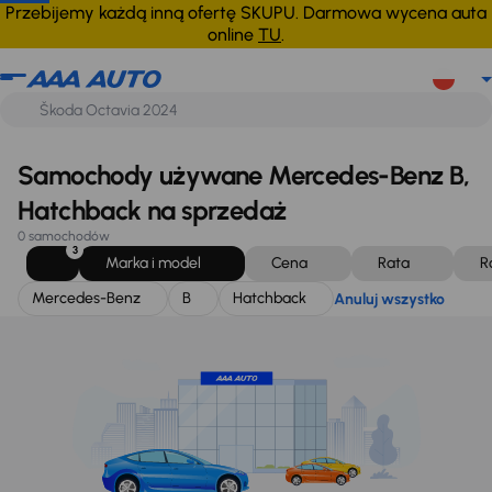
Mercedes-Benz
B
Hatchback
Anuluj wszystko
Przebijemy każdą inną ofertę SKUPU. Darmowa wycena auta
online
TU
.
Samochody używane Mercedes-Benz B,
Hatchback na sprzedaż
0 samochodów
3
Marka i model
Cena
Rata
R
Mercedes-Benz
B
Hatchback
Anuluj wszystko