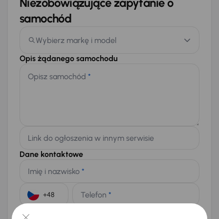
Niezobowiązujące zapytanie o
samochód
Wybierz markę i model
Opis żądanego samochodu
Opisz samochód
*
Link do ogłoszenia w innym serwisie
Dane kontaktowe
Imię i nazwisko
*
Telefon
*
+48
E-mail
*