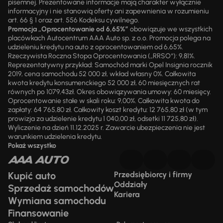
pisemnej. Prezentowane informacje mają charakter wyłącznie
informacyjny i nie stanowią oferty ani zapewnienia w rozumieniu
art. 66 § 1 oraz art. 556 Kodeksu cywilnego.
Promocja „Oprocentowanie od 6,65%”
obowiązuje we wszystkich
placówkach Autocentrum AAA Auto sp. z o.o. Promocja polega na
udzieleniu kredytu na auto z oprocentowaniem od 6,65%.
Rzeczywista Roczna Stopa Oprocentowania („RRSO“): 9,81%.
Reprezentatywny przykład: Samochód marki Opel Insignia rocznik
2019, cena samochodu 52 000 zł, wkład własny 0%. Całkowita
kwota kredytu konsumenckiego 52 000 zł, 60 miesięcznych rat
równych po 1079,43zł. Okres obowiązywania umowy: 60 miesięcy.
Oprocentowanie stałe w skali roku: 9,00%. Całkowita kwota do
zapłaty: 64 765,80 zł. Całkowity koszt kredytu: 12 765,80 zł (w tym
prowizja za udzielenie kredytu 1 040,00 zł, odsetki 11 725,80 zł).
Wyliczenie na dzień 11.12.2025 r. Zawarcie ubezpieczenia nie jest
warunkiem udzielenia kredytu.
Pokaż wszystko
Kupić auto
Przedsiębiorcy i firmy
Oddziały
Sprzedaż samochodów
Kariera
Wymiana samochodu
Finansowanie