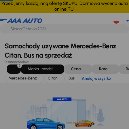
Mercedes-Benz
Citan
Bus
Anuluj wszystko
Przebijemy każdą inną ofertę SKUPU. Darmowa wycena auta
online
TU
.
Samochody używane Mercedes-Benz
Citan, Bus na sprzedaż
0 samochodów
3
Marka i model
Cena
Rata
R
Mercedes-Benz
Citan
Bus
Anuluj wszystko