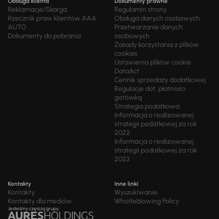
Obsługa klienta
Dokumenty prawne
Reklamacje/Skarga
Regulamin strony
Rzecznik praw klientów AAA
Obsługa danych osobowych
AUTO
Przetwarzanie danych
Dokumenty do pobrania
osobowych
Zasady korzystania z plików
cookies
Ustawienia plików cookie
DataAct
Cennik sprzedaży dodatkowej
Regulacje dot. płatności
gotówką
Strategia podatkowa
Informacja o realizowanej
strategii podatkowej za rok
2022
Informacja o realizowanej
strategii podatkowej za rok
2023
Kontakty
Inne linki
Kontakty
Wyszukiwanie
Kontakty dla mediów
Whistleblowing Policy
Jesteśmy częścią grupy