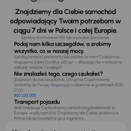
Znajdziemy dla Ciebie samochód
odpowiadający Twoim potrzebom w
ciągu 7 dni w Polsce i całej Europie.
Spróbuj dostosować filtr lub wyszukać ponownie.
Podaj nam kilka szczegółów, a zrobimy
wszystko, co w naszej mocy.
Spróbuj zmienić parametry lub zostaw to nam! Codziennie
skupujemy [[dailyCarsBuy-pl]] aut – dlaczego nie mielibyśmy
odkupić właśnie Twojego?
Nie znalazłeś tego, czego szukałeś?
Zadzwoń do nas bezpłatnie, a chętnie Ci pomożemy.
Jesteśmy do Twojej dyspozycji codziennie w godzinach 8:00 -
21:00
800 033 000
Transport pojazdu
Jeśli interesuje Cię konkretny samochód gdziekolwiek w
Europie, wyślij nam link! Znajdziemy dla Ciebie podobny w
Polsce lub sprowadzimy go z zagranicy.