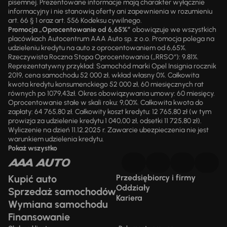
pisemnej. Prezentowane informacje mają charakter wyłącznie
informacyjny i nie stanowią oferty ani zapewnienia w rozumieniu
art. 66 § 1 oraz art. 556 Kodeksu cywilnego.
Promocja „Oprocentowanie od 6,65%”
obowiązuje we wszystkich
placówkach Autocentrum AAA Auto sp. z o.o. Promocja polega na
udzieleniu kredytu na auto z oprocentowaniem od 6,65%.
Rzeczywista Roczna Stopa Oprocentowania („RRSO“): 9,81%.
Reprezentatywny przykład: Samochód marki Opel Insignia rocznik
2019, cena samochodu 52 000 zł, wkład własny 0%. Całkowita
kwota kredytu konsumenckiego 52 000 zł, 60 miesięcznych rat
równych po 1079,43zł. Okres obowiązywania umowy: 60 miesięcy.
Oprocentowanie stałe w skali roku: 9,00%. Całkowita kwota do
zapłaty: 64 765,80 zł. Całkowity koszt kredytu: 12 765,80 zł (w tym
prowizja za udzielenie kredytu 1 040,00 zł, odsetki 11 725,80 zł).
Wyliczenie na dzień 11.12.2025 r. Zawarcie ubezpieczenia nie jest
warunkiem udzielenia kredytu.
Pokaż wszystko
Kupić auto
Przedsiębiorcy i firmy
Oddziały
Sprzedaż samochodów
Kariera
Wymiana samochodu
Finansowanie