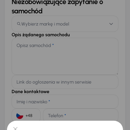
Niezobowiązujące zapytanie o
samochód
Wybierz markę i model
Opis żądanego samochodu
Opisz samochód
*
Link do ogłoszenia w innym serwisie
Dane kontaktowe
Imię i nazwisko
*
Telefon
*
+48
E-mail
*