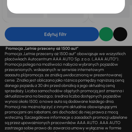
Edytuj filtr
Promocja „Letnie przeceny aż 1500 aut”
Promocja „Letnie przeceny aż 1500 aut” obowiązuje we wszystkich
placówkach Autocentrum AAA AUTO Sp. z o.o. („AAA AUTO”).
Promocja polega na możliwości nabycia wybranych pojazdów
przecenionych, wskazanych w serwisie internetowym
aaaauto.pl/promocja, ze zniżką uwidocznioną w prezentowanej
cenie. Zniżka jest obliczana jako różnica pomiędzy najniższą ceną
danego pojazdu z 30 dni przed obniżką a jego aktualną ceną
sprzedaży. Liczba samochodów objętych promocją jest zmienna i
aktualizowana na bieżąco; średnia liczba dostępnych pojazdów
wynosi około 1500, a nowe auta są dodawane każdego dnia.
Promocji nie można łączyć z innymi aktualnie obowiązującymi
promocjami ani rabatami, ani dochodzić do niej prawa z mocą
wsteczną. Szczegółowe informacje o zasadach promocji udzielane
są przez upoważnionych pracowników AAA AUTO. AAA AUTO
zastrzega sobie prawo do zawarcia umowy wyłącznie w formie