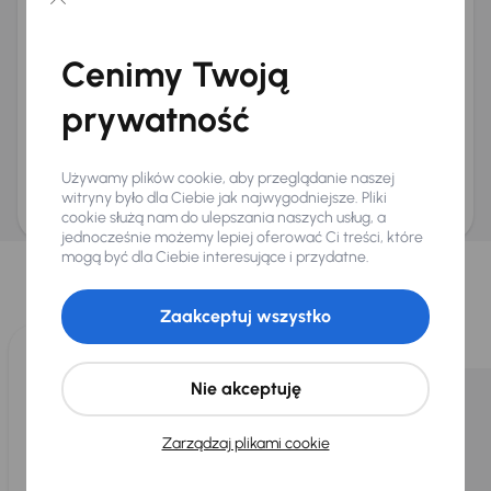
Chcę otrzymywać informacje o ofertach rabatowych
Na e-mail
(opcjonalnie)
Cenimy Twoją
Na numer telefonu
(opcjonalnie)
prywatność
Wyślij zapytanie
Zwracamy uwagę, że umówienie spotkania nie jest równoznaczne z rezerwacją
ani zagwarantowaną dostępnością pojazdu. AURES Holdings a.s., z siedzibą
Używamy plików cookie, aby przeglądanie naszej
Dopraváků 874/15, Čimice, 184 00 Praga 8, będzie przechowywać i przetwarzać
Twoje dane osobowe zgodnie z zasadami ochrony i przetwarzania
danych
witryny było dla Ciebie jak najwygodniejsze. Pliki
osobowych
.
cookie służą nam do ulepszania naszych usług, a
jednocześnie możemy lepiej oferować Ci treści, które
Wybraliśmy dla Ciebie
mogą być dla Ciebie interesujące i przydatne.
Wybieramy dla Ciebie
najlepsze pojazdy
z naszej oferty. Kupimy
dla Ciebie
do 400 pojazdów
każdego dnia.
Zaakceptuj wszystko
Nie akceptuję
Zarządzaj plikami cookie