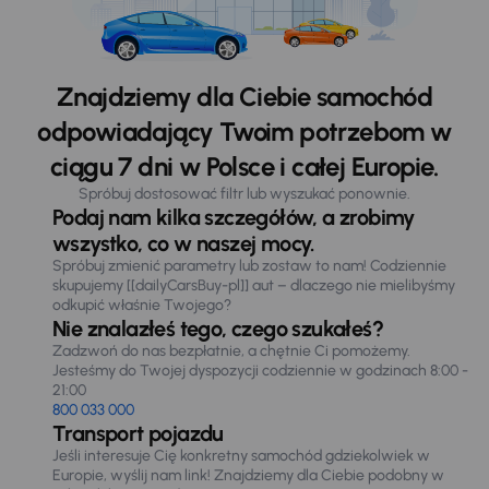
Znajdziemy dla Ciebie samochód
odpowiadający Twoim potrzebom w
ciągu 7 dni w Polsce i całej Europie.
Spróbuj dostosować filtr lub wyszukać ponownie.
Podaj nam kilka szczegółów, a zrobimy
wszystko, co w naszej mocy.
Spróbuj zmienić parametry lub zostaw to nam! Codziennie
skupujemy [[dailyCarsBuy-pl]] aut – dlaczego nie mielibyśmy
odkupić właśnie Twojego?
Nie znalazłeś tego, czego szukałeś?
Zadzwoń do nas bezpłatnie, a chętnie Ci pomożemy.
Jesteśmy do Twojej dyspozycji codziennie w godzinach 8:00 -
21:00
800 033 000
Transport pojazdu
Jeśli interesuje Cię konkretny samochód gdziekolwiek w
Europie, wyślij nam link! Znajdziemy dla Ciebie podobny w