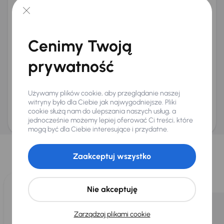
+48
E-mail
*
Chcę otrzymywać informacje o ofertach rabatowych
Cenimy Twoją
Na e-mail
(opcjonalnie)
prywatność
Na numer telefonu
(opcjonalnie)
Wyślij zapytanie
Używamy plików cookie, aby przeglądanie naszej
Zwracamy uwagę, że umówienie spotkania nie jest równoznaczne z rezerwacją
ani zagwarantowaną dostępnością pojazdu. AURES Holdings a.s., z siedzibą
witryny było dla Ciebie jak najwygodniejsze. Pliki
Dopraváků 874/15, Čimice, 184 00 Praga 8, będzie przechowywać i przetwarzać
cookie służą nam do ulepszania naszych usług, a
Twoje dane osobowe zgodnie z zasadami ochrony i przetwarzania
danych
osobowych
jednocześnie możemy lepiej oferować Ci treści, które
.
mogą być dla Ciebie interesujące i przydatne.
Wybraliśmy dla Ciebie
Zaakceptuj wszystko
Wybieramy dla Ciebie
najlepsze pojazdy
z naszej oferty. Kupimy
dla Ciebie
do 400 pojazdów
każdego dnia.
Nie akceptuję
Zarządzaj plikami cookie