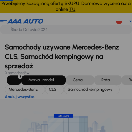
Mercedes-Benz
CLS
Samochód kempingowy
Anuluj wszystko
Przebijemy każdą inną ofertę SKUPU. Darmowa wycena auta
online
TU
.
Samochody używane Mercedes-Benz
CLS, Samochód kempingowy na
sprzedaż
0 samochodów
3
Marka i model
Cena
Rata
R
Mercedes-Benz
CLS
Samochód kempingowy
Anuluj wszystko