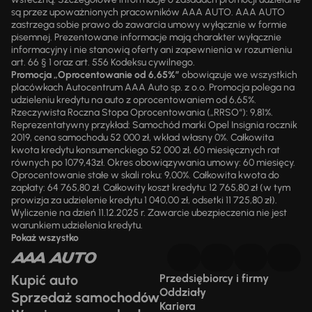
są przez upoważnionych pracowników AAA AUTO. AAA AUTO
zastrzega sobie prawo do zawarcia umowy wyłącznie w formie
pisemnej. Prezentowane informacje mają charakter wyłącznie
informacyjny i nie stanowią oferty ani zapewnienia w rozumieniu
art. 66 § 1 oraz art. 556 Kodeksu cywilnego.
Promocja „Oprocentowanie od 6,65%”
obowiązuje we wszystkich
placówkach Autocentrum AAA Auto sp. z o.o. Promocja polega na
udzieleniu kredytu na auto z oprocentowaniem od 6,65%.
Rzeczywista Roczna Stopa Oprocentowania („RRSO“): 9,81%.
Reprezentatywny przykład: Samochód marki Opel Insignia rocznik
2019, cena samochodu 52 000 zł, wkład własny 0%. Całkowita
kwota kredytu konsumenckiego 52 000 zł, 60 miesięcznych rat
równych po 1079,43zł. Okres obowiązywania umowy: 60 miesięcy.
Oprocentowanie stałe w skali roku: 9,00%. Całkowita kwota do
zapłaty: 64 765,80 zł. Całkowity koszt kredytu: 12 765,80 zł (w tym
prowizja za udzielenie kredytu 1 040,00 zł, odsetki 11 725,80 zł).
Wyliczenie na dzień 11.12.2025 r. Zawarcie ubezpieczenia nie jest
warunkiem udzielenia kredytu.
Pokaż wszystko
Kupić auto
Przedsiębiorcy i firmy
Oddziały
Sprzedaż samochodów
Kariera