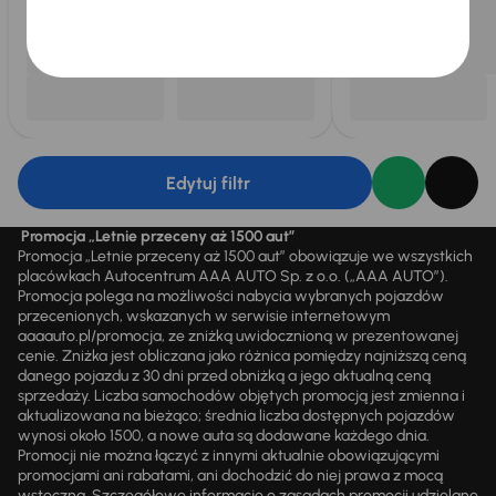
Edytuj filtr
Promocja „Letnie przeceny aż 1500 aut”
Promocja „Letnie przeceny aż 1500 aut” obowiązuje we wszystkich
placówkach Autocentrum AAA AUTO Sp. z o.o. („AAA AUTO”).
Promocja polega na możliwości nabycia wybranych pojazdów
przecenionych, wskazanych w serwisie internetowym
aaaauto.pl/promocja, ze zniżką uwidocznioną w prezentowanej
cenie. Zniżka jest obliczana jako różnica pomiędzy najniższą ceną
danego pojazdu z 30 dni przed obniżką a jego aktualną ceną
sprzedaży. Liczba samochodów objętych promocją jest zmienna i
aktualizowana na bieżąco; średnia liczba dostępnych pojazdów
wynosi około 1500, a nowe auta są dodawane każdego dnia.
Promocji nie można łączyć z innymi aktualnie obowiązującymi
promocjami ani rabatami, ani dochodzić do niej prawa z mocą
wsteczną. Szczegółowe informacje o zasadach promocji udzielane