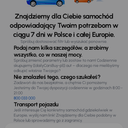
Znajdziemy dla Ciebie samochód
odpowiadający Twoim potrzebom w
ciągu 7 dni w Polsce i całej Europie.
Spróbuj dostosować filtr lub wyszukać ponownie.
Podaj nam kilka szczegółów, a zrobimy
wszystko, co w naszej mocy.
Spróbuj zmienić parametry lub zostaw to nam! Codziennie
skupujemy [[dailyCarsBuy-pl]] aut – dlaczego nie mielibyśmy
odkupić właśnie Twojego?
Nie znalazłeś tego, czego szukałeś?
Zadzwoń do nas bezpłatnie, a chętnie Ci pomożemy.
Jesteśmy do Twojej dyspozycji codziennie w godzinach 8:00 -
21:00
800 033 000
Transport pojazdu
Jeśli interesuje Cię konkretny samochód gdziekolwiek w
Europie, wyślij nam link! Znajdziemy dla Ciebie podobny w
Polsce lub sprowadzimy go z zagranicy.