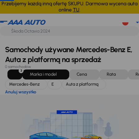
Mercedes-Benz
E
Auta z platformą
Anuluj wszystko
Przebijemy każdą inną ofertę SKUPU. Darmowa wycena auta
online
TU
.
Samochody używane Mercedes-Benz E,
Auta z platformą na sprzedaż
0 samochodów
3
Marka i model
Cena
Rata
R
Mercedes-Benz
E
Auta z platformą
Anuluj wszystko