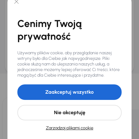
+48
E-mail
*
Chcę otrzymywać informacje o ofertach rabatowych
Cenimy Twoją
Na e-mail
(opcjonalnie)
Na numer telefonu
(opcjonalnie)
prywatność
Wyślij zapytanie
Zwracamy uwagę, że umówienie spotkania nie jest równoznaczne z rezerwacją
Używamy plików cookie, aby przeglądanie naszej
ani zagwarantowaną dostępnością pojazdu. AURES Holdings a.s., z siedzibą
Dopraváků 874/15, Čimice, 184 00 Praga 8, będzie przechowywać i przetwarzać
witryny było dla Ciebie jak najwygodniejsze. Pliki
Twoje dane osobowe zgodnie z zasadami ochrony i przetwarzania
danych
cookie służą nam do ulepszania naszych usług, a
osobowych
.
jednocześnie możemy lepiej oferować Ci treści, które
Wybraliśmy dla Ciebie
mogą być dla Ciebie interesujące i przydatne.
Wybieramy dla Ciebie
najlepsze pojazdy
z naszej oferty. Kupimy
Zaakceptuj wszystko
dla Ciebie
do 400 pojazdów
każdego dnia.
Nie akceptuję
Zarządzaj plikami cookie