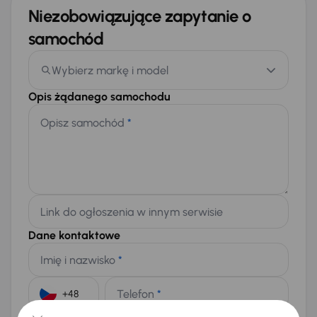
Niezobowiązujące zapytanie o
samochód
Wybierz markę i model
Opis żądanego samochodu
Opisz samochód
*
Link do ogłoszenia w innym serwisie
Dane kontaktowe
Imię i nazwisko
*
Telefon
*