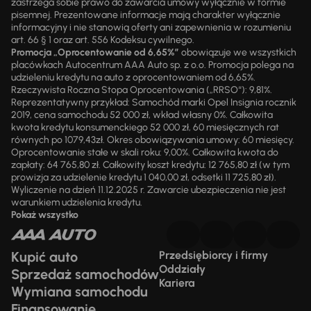
zastrzega sobie prawo do zawarcia umowy wyłącznie w formie
pisemnej. Prezentowane informacje mają charakter wyłącznie
informacyjny i nie stanowią oferty ani zapewnienia w rozumieniu
art. 66 § 1 oraz art. 556 Kodeksu cywilnego.
Promocja „Oprocentowanie od 6,65%”
obowiązuje we wszystkich
placówkach Autocentrum AAA Auto sp. z o.o. Promocja polega na
udzieleniu kredytu na auto z oprocentowaniem od 6,65%.
Rzeczywista Roczna Stopa Oprocentowania („RRSO“): 9,81%.
Reprezentatywny przykład: Samochód marki Opel Insignia rocznik
2019, cena samochodu 52 000 zł, wkład własny 0%. Całkowita
kwota kredytu konsumenckiego 52 000 zł, 60 miesięcznych rat
równych po 1079,43zł. Okres obowiązywania umowy: 60 miesięcy.
Oprocentowanie stałe w skali roku: 9,00%. Całkowita kwota do
zapłaty: 64 765,80 zł. Całkowity koszt kredytu: 12 765,80 zł (w tym
prowizja za udzielenie kredytu 1 040,00 zł, odsetki 11 725,80 zł).
Wyliczenie na dzień 11.12.2025 r. Zawarcie ubezpieczenia nie jest
warunkiem udzielenia kredytu.
Pokaż wszystko
Kupić auto
Przedsiębiorcy i firmy
Oddziały
Sprzedaż samochodów
Kariera
Wymiana samochodu
Finansowanie