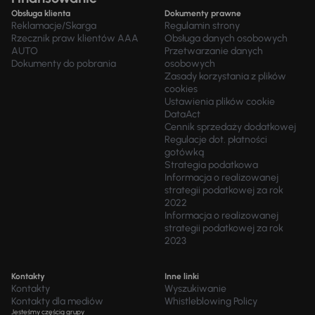
Obsługa klienta
Dokumenty prawne
Reklamacje/Skarga
Regulamin strony
Rzecznik praw klientów AAA
Obsługa danych osobowych
AUTO
Przetwarzanie danych
Dokumenty do pobrania
osobowych
Zasady korzystania z plików
cookies
Ustawienia plików cookie
DataAct
Cennik sprzedaży dodatkowej
Regulacje dot. płatności
gotówką
Strategia podatkowa
Informacja o realizowanej
strategii podatkowej za rok
2022
Informacja o realizowanej
strategii podatkowej za rok
2023
Kontakty
Inne linki
Kontakty
Wyszukiwanie
Kontakty dla mediów
Whistleblowing Policy
Jesteśmy częścią grupy