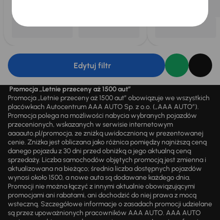
Edytuj filtr
Promocja „Letnie przeceny aż 1500 aut”
Promocja „Letnie przeceny aż 1500 aut” obowiązuje we wszystkich
placówkach Autocentrum AAA AUTO Sp. z o.o. („AAA AUTO”).
Promocja polega na możliwości nabycia wybranych pojazdów
przecenionych, wskazanych w serwisie internetowym
aaaauto.pl/promocja, ze zniżką uwidocznioną w prezentowanej
cenie. Zniżka jest obliczana jako różnica pomiędzy najniższą ceną
danego pojazdu z 30 dni przed obniżką a jego aktualną ceną
sprzedaży. Liczba samochodów objętych promocją jest zmienna i
aktualizowana na bieżąco; średnia liczba dostępnych pojazdów
wynosi około 1500, a nowe auta są dodawane każdego dnia.
Promocji nie można łączyć z innymi aktualnie obowiązującymi
promocjami ani rabatami, ani dochodzić do niej prawa z mocą
wsteczną. Szczegółowe informacje o zasadach promocji udzielane
są przez upoważnionych pracowników AAA AUTO. AAA AUTO