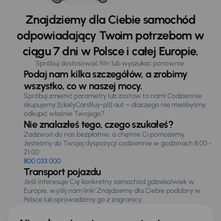
Znajdziemy dla Ciebie samochód
odpowiadający Twoim potrzebom w
ciągu 7 dni w Polsce i całej Europie.
Spróbuj dostosować filtr lub wyszukać ponownie.
Podaj nam kilka szczegółów, a zrobimy
wszystko, co w naszej mocy.
Spróbuj zmienić parametry lub zostaw to nam! Codziennie
skupujemy [[dailyCarsBuy-pl]] aut – dlaczego nie mielibyśmy
odkupić właśnie Twojego?
Nie znalazłeś tego, czego szukałeś?
Zadzwoń do nas bezpłatnie, a chętnie Ci pomożemy.
Jesteśmy do Twojej dyspozycji codziennie w godzinach 8:00 -
21:00
800 033 000
Transport pojazdu
Jeśli interesuje Cię konkretny samochód gdziekolwiek w
Europie, wyślij nam link! Znajdziemy dla Ciebie podobny w
Polsce lub sprowadzimy go z zagranicy.