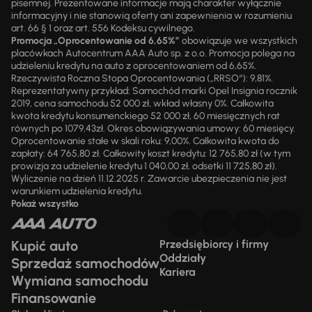
pisemnej. Prezentowane informacje mają charakter wyłącznie
informacyjny i nie stanowią oferty ani zapewnienia w rozumieniu
art. 66 § 1 oraz art. 556 Kodeksu cywilnego.
Promocja „Oprocentowanie od 6,65%”
obowiązuje we wszystkich
placówkach Autocentrum AAA Auto sp. z o.o. Promocja polega na
udzieleniu kredytu na auto z oprocentowaniem od 6,65%.
Rzeczywista Roczna Stopa Oprocentowania („RRSO“): 9,81%.
Reprezentatywny przykład: Samochód marki Opel Insignia rocznik
2019, cena samochodu 52 000 zł, wkład własny 0%. Całkowita
kwota kredytu konsumenckiego 52 000 zł, 60 miesięcznych rat
równych po 1079,43zł. Okres obowiązywania umowy: 60 miesięcy.
Oprocentowanie stałe w skali roku: 9,00%. Całkowita kwota do
zapłaty: 64 765,80 zł. Całkowity koszt kredytu: 12 765,80 zł (w tym
prowizja za udzielenie kredytu 1 040,00 zł, odsetki 11 725,80 zł).
Wyliczenie na dzień 11.12.2025 r. Zawarcie ubezpieczenia nie jest
warunkiem udzielenia kredytu.
Pokaż wszystko
Kupić auto
Przedsiębiorcy i firmy
Oddziały
Sprzedaż samochodów
Kariera
Wymiana samochodu
Finansowanie