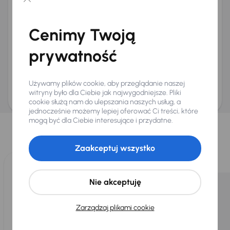
Chcę otrzymywać informacje o ofertach rabatowych
Na e-mail
(opcjonalnie)
Cenimy Twoją
Na numer telefonu
(opcjonalnie)
prywatność
Wyślij zapytanie
Zwracamy uwagę, że umówienie spotkania nie jest równoznaczne z rezerwacją
ani zagwarantowaną dostępnością pojazdu. AURES Holdings a.s., z siedzibą
Używamy plików cookie, aby przeglądanie naszej
Dopraváků 874/15, Čimice, 184 00 Praga 8, będzie przechowywać i przetwarzać
Twoje dane osobowe zgodnie z zasadami ochrony i przetwarzania
danych
witryny było dla Ciebie jak najwygodniejsze. Pliki
osobowych
.
cookie służą nam do ulepszania naszych usług, a
jednocześnie możemy lepiej oferować Ci treści, które
Wybraliśmy dla Ciebie
mogą być dla Ciebie interesujące i przydatne.
Wybieramy dla Ciebie
najlepsze pojazdy
z naszej oferty. Kupimy
dla Ciebie
do 400 pojazdów
każdego dnia.
Zaakceptuj wszystko
Nie akceptuję
Zarządzaj plikami cookie