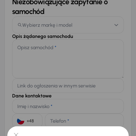
Niezobowiązujące zapytanie o
samochód
Wybierz markę i model
Opis żądanego samochodu
Opisz samochód
*
Link do ogłoszenia w innym serwisie
Dane kontaktowe
Imię i nazwisko
*
Telefon
*
+48
E-mail
*