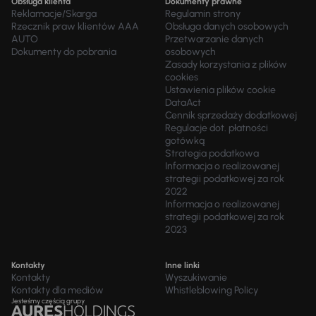
Obsługa klienta
Dokumenty prawne
Reklamacje/Skarga
Regulamin strony
Rzecznik praw klientów AAA
Obsługa danych osobowych
AUTO
Przetwarzanie danych
Dokumenty do pobrania
osobowych
Zasady korzystania z plików
cookies
Ustawienia plików cookie
DataAct
Cennik sprzedaży dodatkowej
Regulacje dot. płatności
gotówką
Strategia podatkowa
Informacja o realizowanej
strategii podatkowej za rok
2022
Informacja o realizowanej
strategii podatkowej za rok
2023
Kontakty
Inne linki
Kontakty
Wyszukiwanie
Kontakty dla mediów
Whistleblowing Policy
Jesteśmy częścią grupy