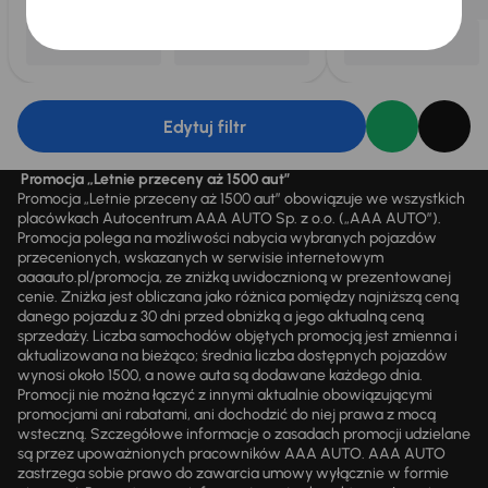
Edytuj filtr
Promocja „Letnie przeceny aż 1500 aut”
Promocja „Letnie przeceny aż 1500 aut” obowiązuje we wszystkich
placówkach Autocentrum AAA AUTO Sp. z o.o. („AAA AUTO”).
Promocja polega na możliwości nabycia wybranych pojazdów
przecenionych, wskazanych w serwisie internetowym
aaaauto.pl/promocja, ze zniżką uwidocznioną w prezentowanej
cenie. Zniżka jest obliczana jako różnica pomiędzy najniższą ceną
danego pojazdu z 30 dni przed obniżką a jego aktualną ceną
sprzedaży. Liczba samochodów objętych promocją jest zmienna i
aktualizowana na bieżąco; średnia liczba dostępnych pojazdów
wynosi około 1500, a nowe auta są dodawane każdego dnia.
Promocji nie można łączyć z innymi aktualnie obowiązującymi
promocjami ani rabatami, ani dochodzić do niej prawa z mocą
wsteczną. Szczegółowe informacje o zasadach promocji udzielane
są przez upoważnionych pracowników AAA AUTO. AAA AUTO
zastrzega sobie prawo do zawarcia umowy wyłącznie w formie