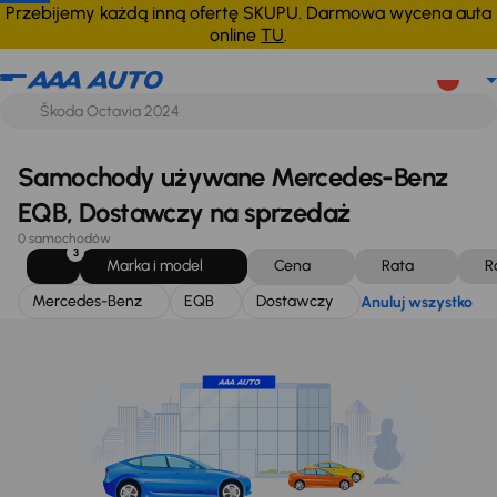
Mercedes-Benz
EQB
Dostawczy
Anuluj wszystko
Przebijemy każdą inną ofertę SKUPU. Darmowa wycena auta
online
TU
.
Samochody używane Mercedes-Benz
EQB, Dostawczy na sprzedaż
0 samochodów
3
Marka i model
Cena
Rata
R
Mercedes-Benz
EQB
Dostawczy
Anuluj wszystko