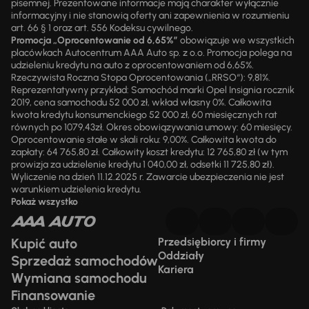
pisemnej. Prezentowane informacje mają charakter wyłącznie
informacyjny i nie stanowią oferty ani zapewnienia w rozumieniu
art. 66 § 1 oraz art. 556 Kodeksu cywilnego.
Promocja „Oprocentowanie od 6,65%”
obowiązuje we wszystkich
placówkach Autocentrum AAA Auto sp. z o.o. Promocja polega na
udzieleniu kredytu na auto z oprocentowaniem od 6,65%.
Rzeczywista Roczna Stopa Oprocentowania („RRSO“): 9,81%.
Reprezentatywny przykład: Samochód marki Opel Insignia rocznik
2019, cena samochodu 52 000 zł, wkład własny 0%. Całkowita
kwota kredytu konsumenckiego 52 000 zł, 60 miesięcznych rat
równych po 1079,43zł. Okres obowiązywania umowy: 60 miesięcy.
Oprocentowanie stałe w skali roku: 9,00%. Całkowita kwota do
zapłaty: 64 765,80 zł. Całkowity koszt kredytu: 12 765,80 zł (w tym
prowizja za udzielenie kredytu 1 040,00 zł, odsetki 11 725,80 zł).
Wyliczenie na dzień 11.12.2025 r. Zawarcie ubezpieczenia nie jest
warunkiem udzielenia kredytu.
Pokaż wszystko
Kupić auto
Przedsiębiorcy i firmy
Oddziały
Sprzedaż samochodów
Kariera
Wymiana samochodu
Finansowanie