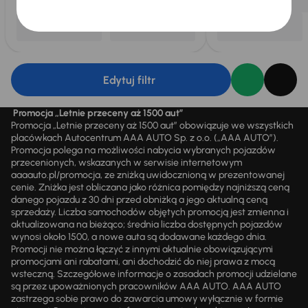
Edytuj filtr
Promocja „Letnie przeceny aż 1500 aut”
Promocja „Letnie przeceny aż 1500 aut” obowiązuje we wszystkich
placówkach Autocentrum AAA AUTO Sp. z o.o. („AAA AUTO”).
Promocja polega na możliwości nabycia wybranych pojazdów
przecenionych, wskazanych w serwisie internetowym
aaaauto.pl/promocja, ze zniżką uwidocznioną w prezentowanej
cenie. Zniżka jest obliczana jako różnica pomiędzy najniższą ceną
danego pojazdu z 30 dni przed obniżką a jego aktualną ceną
sprzedaży. Liczba samochodów objętych promocją jest zmienna i
aktualizowana na bieżąco; średnia liczba dostępnych pojazdów
wynosi około 1500, a nowe auta są dodawane każdego dnia.
Promocji nie można łączyć z innymi aktualnie obowiązującymi
promocjami ani rabatami, ani dochodzić do niej prawa z mocą
wsteczną. Szczegółowe informacje o zasadach promocji udzielane
są przez upoważnionych pracowników AAA AUTO. AAA AUTO
zastrzega sobie prawo do zawarcia umowy wyłącznie w formie