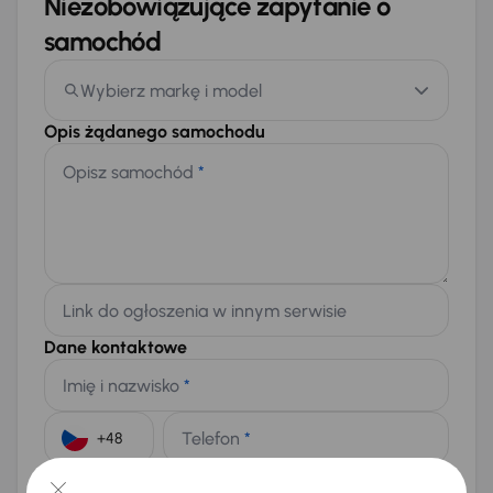
Niezobowiązujące zapytanie o
samochód
Wybierz markę i model
Opis żądanego samochodu
Opisz samochód
*
Link do ogłoszenia w innym serwisie
Dane kontaktowe
Imię i nazwisko
*
Telefon
*
+48
E-mail
*