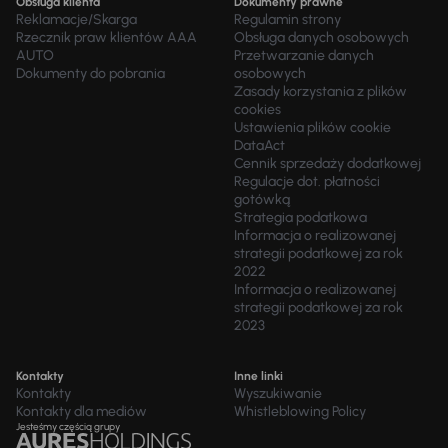
Obsługa klienta
Dokumenty prawne
Reklamacje/Skarga
Regulamin strony
Rzecznik praw klientów AAA
Obsługa danych osobowych
AUTO
Przetwarzanie danych
Dokumenty do pobrania
osobowych
Zasady korzystania z plików
cookies
Ustawienia plików cookie
DataAct
Cennik sprzedaży dodatkowej
Regulacje dot. płatności
gotówką
Strategia podatkowa
Informacja o realizowanej
strategii podatkowej za rok
2022
Informacja o realizowanej
strategii podatkowej za rok
2023
Kontakty
Inne linki
Kontakty
Wyszukiwanie
Kontakty dla mediów
Whistleblowing Policy
Jesteśmy częścią grupy