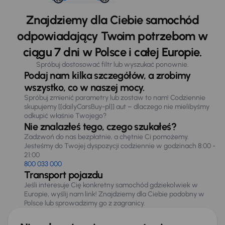
Znajdziemy dla Ciebie samochód
odpowiadający Twoim potrzebom w
ciągu 7 dni w Polsce i całej Europie.
Spróbuj dostosować filtr lub wyszukać ponownie.
Podaj nam kilka szczegółów, a zrobimy
wszystko, co w naszej mocy.
Spróbuj zmienić parametry lub zostaw to nam! Codziennie
skupujemy [[dailyCarsBuy-pl]] aut – dlaczego nie mielibyśmy
odkupić właśnie Twojego?
Nie znalazłeś tego, czego szukałeś?
Zadzwoń do nas bezpłatnie, a chętnie Ci pomożemy.
Jesteśmy do Twojej dyspozycji codziennie w godzinach 8:00 -
21:00
800 033 000
Transport pojazdu
Jeśli interesuje Cię konkretny samochód gdziekolwiek w
Europie, wyślij nam link! Znajdziemy dla Ciebie podobny w
Polsce lub sprowadzimy go z zagranicy.