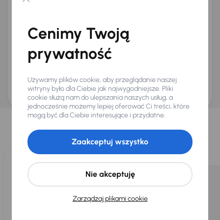
Chcę otrzymywać informacje o ofertach rabatowych
Na e-mail
(opcjonalnie)
Cenimy Twoją
Na numer telefonu
(opcjonalnie)
prywatność
Wyślij zapytanie
Zwracamy uwagę, że umówienie spotkania nie jest równoznaczne z rezerwacją
ani zagwarantowaną dostępnością pojazdu. AURES Holdings a.s., z siedzibą
Używamy plików cookie, aby przeglądanie naszej
Dopraváků 874/15, Čimice, 184 00 Praga 8, będzie przechowywać i przetwarzać
Twoje dane osobowe zgodnie z zasadami ochrony i przetwarzania
danych
witryny było dla Ciebie jak najwygodniejsze. Pliki
osobowych
.
cookie służą nam do ulepszania naszych usług, a
jednocześnie możemy lepiej oferować Ci treści, które
Wybraliśmy dla Ciebie
mogą być dla Ciebie interesujące i przydatne.
Wybieramy dla Ciebie
najlepsze pojazdy
z naszej oferty. Kupimy
dla Ciebie
do 400 pojazdów
każdego dnia.
Zaakceptuj wszystko
Nie akceptuję
Zarządzaj plikami cookie