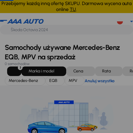
Mercedes-Benz
EQB
MPV
Anuluj wszystko
Przebijemy każdą inną ofertę SKUPU. Darmowa wycena auta
online
TU
.
Samochody używane Mercedes-Benz
EQB, MPV na sprzedaż
0 samochodów
3
Marka i model
Cena
Rata
R
Mercedes-Benz
EQB
MPV
Anuluj wszystko