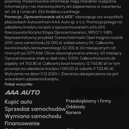
pisemnej. Prezentowane informacje mają charakter wyłącznie
informacyjny i nie stanowią oferty ani zapewnienia w rozumieniu
art. 66 § 1 oraz art. 556 Kodeksu cywilnego.
Promocja „Oprocentowanie od 6,65%”
obowiązuje we wszystkich
placówkach Autocentrum AAA Auto sp. z o.o. Promocja polega na
udzieleniu kredytu na auto z oprocentowaniem od 6,65%.
Rzeczywista Roczna Stopa Oprocentowania („RRSO“): 9,81%.
Reprezentatywny przykład: Samochód marki Opel Insignia rocznik
2019, cena samochodu 52 000 zł, wkład własny 0%. Całkowita
kwota kredytu konsumenckiego 52 000 zł, 60 miesięcznych rat
równych po 1079,43zł. Okres obowiązywania umowy: 60 miesięcy.
Oprocentowanie stałe w skali roku: 9,00%. Całkowita kwota do
zapłaty: 64 765,80 zł. Całkowity koszt kredytu: 12 765,80 zł (w tym
prowizja za udzielenie kredytu 1 040,00 zł, odsetki 11 725,80 zł).
Wyliczenie na dzień 11.12.2025 r. Zawarcie ubezpieczenia nie jest
warunkiem udzielenia kredytu.
Pokaż wszystko
Kupić auto
Przedsiębiorcy i firmy
Oddziały
Sprzedaż samochodów
Kariera
Wymiana samochodu
Finansowanie