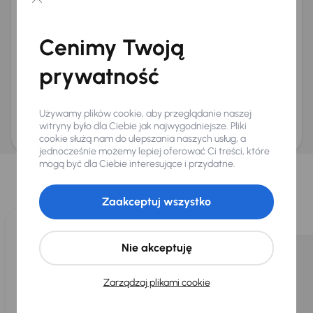
Chcę otrzymywać informacje o ofertach rabatowych
Na e-mail
(opcjonalnie)
Cenimy Twoją
Na numer telefonu
(opcjonalnie)
prywatność
Wyślij zapytanie
Zwracamy uwagę, że umówienie spotkania nie jest równoznaczne z rezerwacją
ani zagwarantowaną dostępnością pojazdu. AURES Holdings a.s., z siedzibą
Używamy plików cookie, aby przeglądanie naszej
Dopraváků 874/15, Čimice, 184 00 Praga 8, będzie przechowywać i przetwarzać
Twoje dane osobowe zgodnie z zasadami ochrony i przetwarzania
danych
witryny było dla Ciebie jak najwygodniejsze. Pliki
osobowych
.
cookie służą nam do ulepszania naszych usług, a
jednocześnie możemy lepiej oferować Ci treści, które
Wybraliśmy dla Ciebie
mogą być dla Ciebie interesujące i przydatne.
Wybieramy dla Ciebie
najlepsze pojazdy
z naszej oferty. Kupimy
dla Ciebie
do 400 pojazdów
każdego dnia.
Zaakceptuj wszystko
Nie akceptuję
Zarządzaj plikami cookie