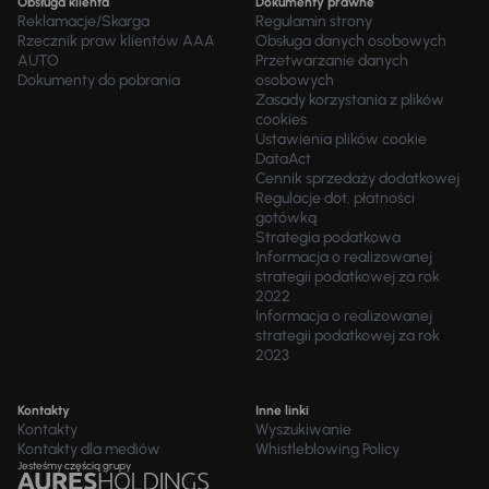
Obsługa klienta
Dokumenty prawne
Reklamacje/Skarga
Regulamin strony
Rzecznik praw klientów AAA
Obsługa danych osobowych
AUTO
Przetwarzanie danych
Dokumenty do pobrania
osobowych
Zasady korzystania z plików
cookies
Ustawienia plików cookie
DataAct
Cennik sprzedaży dodatkowej
Regulacje dot. płatności
gotówką
Strategia podatkowa
Informacja o realizowanej
strategii podatkowej za rok
2022
Informacja o realizowanej
strategii podatkowej za rok
2023
Kontakty
Inne linki
Kontakty
Wyszukiwanie
Kontakty dla mediów
Whistleblowing Policy
Jesteśmy częścią grupy