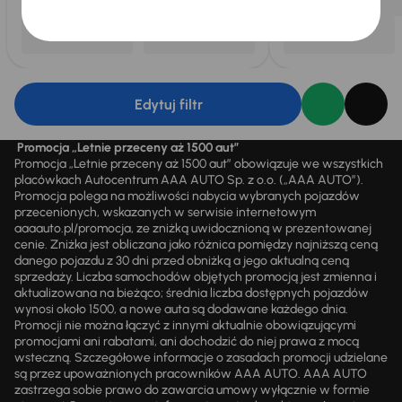
Edytuj filtr
Promocja „Letnie przeceny aż 1500 aut”
Promocja „Letnie przeceny aż 1500 aut” obowiązuje we wszystkich
placówkach Autocentrum AAA AUTO Sp. z o.o. („AAA AUTO”).
Promocja polega na możliwości nabycia wybranych pojazdów
przecenionych, wskazanych w serwisie internetowym
aaaauto.pl/promocja, ze zniżką uwidocznioną w prezentowanej
cenie. Zniżka jest obliczana jako różnica pomiędzy najniższą ceną
danego pojazdu z 30 dni przed obniżką a jego aktualną ceną
sprzedaży. Liczba samochodów objętych promocją jest zmienna i
aktualizowana na bieżąco; średnia liczba dostępnych pojazdów
wynosi około 1500, a nowe auta są dodawane każdego dnia.
Promocji nie można łączyć z innymi aktualnie obowiązującymi
promocjami ani rabatami, ani dochodzić do niej prawa z mocą
wsteczną. Szczegółowe informacje o zasadach promocji udzielane
są przez upoważnionych pracowników AAA AUTO. AAA AUTO
zastrzega sobie prawo do zawarcia umowy wyłącznie w formie