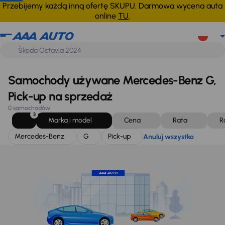
Mercedes-Benz
G
Pick-up
Anuluj wszystko
Przebijemy każdą inną ofertę SKUPU. Darmowa wycena auta
online
TU
.
Samochody używane Mercedes-Benz G,
Pick-up na sprzedaż
0 samochodów
3
Marka i model
Cena
Rata
R
Mercedes-Benz
G
Pick-up
Anuluj wszystko