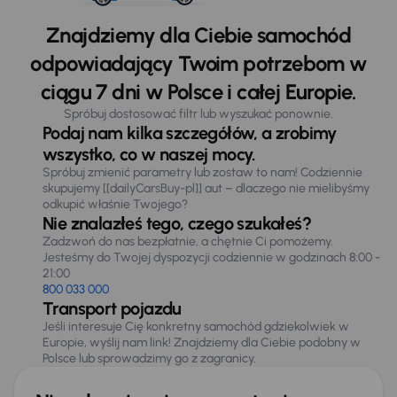
Znajdziemy dla Ciebie samochód
odpowiadający Twoim potrzebom w
ciągu 7 dni w Polsce i całej Europie.
Spróbuj dostosować filtr lub wyszukać ponownie.
Podaj nam kilka szczegółów, a zrobimy
wszystko, co w naszej mocy.
Spróbuj zmienić parametry lub zostaw to nam! Codziennie
skupujemy [[dailyCarsBuy-pl]] aut – dlaczego nie mielibyśmy
odkupić właśnie Twojego?
Nie znalazłeś tego, czego szukałeś?
Zadzwoń do nas bezpłatnie, a chętnie Ci pomożemy.
Jesteśmy do Twojej dyspozycji codziennie w godzinach 8:00 -
21:00
800 033 000
Transport pojazdu
Jeśli interesuje Cię konkretny samochód gdziekolwiek w
Europie, wyślij nam link! Znajdziemy dla Ciebie podobny w
Polsce lub sprowadzimy go z zagranicy.