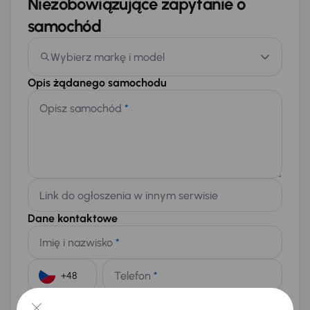
Niezobowiązujące zapytanie o
samochód
Wybierz markę i model
Opis żądanego samochodu
Opisz samochód
*
Link do ogłoszenia w innym serwisie
Dane kontaktowe
Imię i nazwisko
*
Telefon
*
+48
E-mail
*