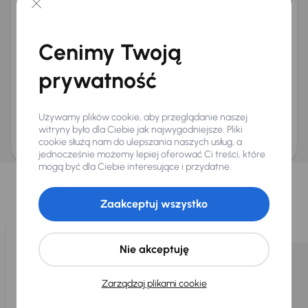
+48
E-mail
*
Chcę otrzymywać informacje o ofertach rabatowych
Cenimy Twoją
Na e-mail
(opcjonalnie)
Na numer telefonu
(opcjonalnie)
prywatność
Wyślij zapytanie
Zwracamy uwagę, że umówienie spotkania nie jest równoznaczne z rezerwacją
Używamy plików cookie, aby przeglądanie naszej
ani zagwarantowaną dostępnością pojazdu. AURES Holdings a.s., z siedzibą
Dopraváků 874/15, Čimice, 184 00 Praga 8, będzie przechowywać i przetwarzać
witryny było dla Ciebie jak najwygodniejsze. Pliki
Twoje dane osobowe zgodnie z zasadami ochrony i przetwarzania
danych
cookie służą nam do ulepszania naszych usług, a
osobowych
.
jednocześnie możemy lepiej oferować Ci treści, które
Wybraliśmy dla Ciebie
mogą być dla Ciebie interesujące i przydatne.
Wybieramy dla Ciebie
najlepsze pojazdy
z naszej oferty. Kupimy
Zaakceptuj wszystko
dla Ciebie
do 400 pojazdów
każdego dnia.
Nie akceptuję
Zarządzaj plikami cookie