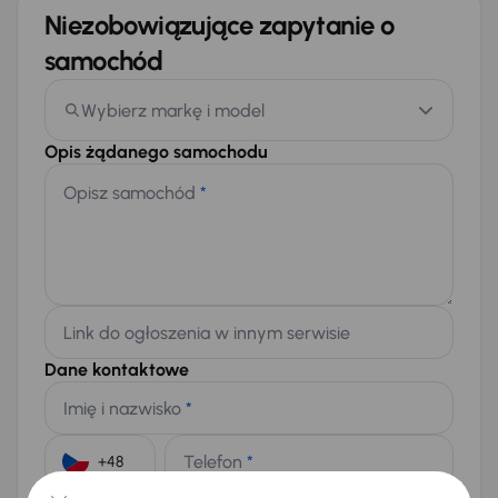
Niezobowiązujące zapytanie o
samochód
Wybierz markę i model
Opis żądanego samochodu
Opisz samochód
*
Link do ogłoszenia w innym serwisie
Dane kontaktowe
Imię i nazwisko
*
Telefon
*