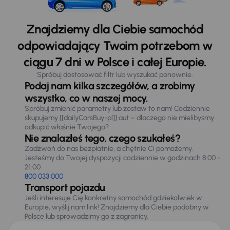
Znajdziemy dla Ciebie samochód
odpowiadający Twoim potrzebom w
ciągu 7 dni w Polsce i całej Europie.
Spróbuj dostosować filtr lub wyszukać ponownie.
Podaj nam kilka szczegółów, a zrobimy
wszystko, co w naszej mocy.
Spróbuj zmienić parametry lub zostaw to nam! Codziennie
skupujemy [[dailyCarsBuy-pl]] aut – dlaczego nie mielibyśmy
odkupić właśnie Twojego?
Nie znalazłeś tego, czego szukałeś?
Zadzwoń do nas bezpłatnie, a chętnie Ci pomożemy.
Jesteśmy do Twojej dyspozycji codziennie w godzinach 8:00 -
21:00
800 033 000
Transport pojazdu
Jeśli interesuje Cię konkretny samochód gdziekolwiek w
Europie, wyślij nam link! Znajdziemy dla Ciebie podobny w
Polsce lub sprowadzimy go z zagranicy.