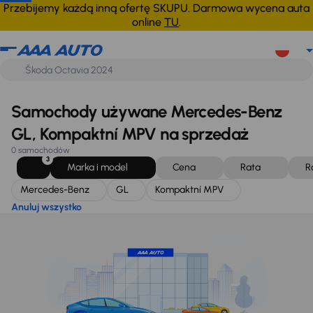
Mercedes-Benz
GL
Kompaktní MPV
Anuluj wszystko
Przebijemy każdą inną ofertę SKUPU. Darmowa wycena auta
online
TU
.
Samochody używane Mercedes-Benz
GL, Kompaktní MPV na sprzedaż
0 samochodów
3
Marka i model
Cena
Rata
R
Mercedes-Benz
GL
Kompaktní MPV
Anuluj wszystko