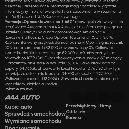
zastrzega sobie prawo do zawarcia umowy wyłącznie w formie
pisemnej. Prezentowane informacje mają charakter wyłącznie
informacyjny i nie stanowią oferty ani zapewnienia w rozumieniu
art. 66 § 1 oraz art. 556 Kodeksu cywilnego.
Promocja „Oprocentowanie od 6,65%”
obowiązuje we wszystkich
placówkach Autocentrum AAA Auto sp. z o.o. Promocja polega na
udzieleniu kredytu na auto z oprocentowaniem od 6,65%.
Rzeczywista Roczna Stopa Oprocentowania („RRSO“): 9,81%.
Reprezentatywny przykład: Samochód marki Opel Insignia rocznik
2019, cena samochodu 52 000 zł, wkład własny 0%. Całkowita
kwota kredytu konsumenckiego 52 000 zł, 60 miesięcznych rat
równych po 1079,43zł. Okres obowiązywania umowy: 60 miesięcy.
Oprocentowanie stałe w skali roku: 9,00%. Całkowita kwota do
zapłaty: 64 765,80 zł. Całkowity koszt kredytu: 12 765,80 zł (w tym
prowizja za udzielenie kredytu 1 040,00 zł, odsetki 11 725,80 zł).
Wyliczenie na dzień 11.12.2025 r. Zawarcie ubezpieczenia nie jest
warunkiem udzielenia kredytu.
Pokaż wszystko
Kupić auto
Przedsiębiorcy i firmy
Oddziały
Sprzedaż samochodów
Kariera
Wymiana samochodu
Finansowanie