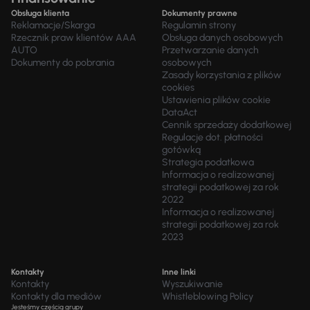
Obsługa klienta
Dokumenty prawne
Reklamacje/Skarga
Regulamin strony
Rzecznik praw klientów AAA
Obsługa danych osobowych
AUTO
Przetwarzanie danych
Dokumenty do pobrania
osobowych
Zasady korzystania z plików
cookies
Ustawienia plików cookie
DataAct
Cennik sprzedaży dodatkowej
Regulacje dot. płatności
gotówką
Strategia podatkowa
Informacja o realizowanej
strategii podatkowej za rok
2022
Informacja o realizowanej
strategii podatkowej za rok
2023
Kontakty
Inne linki
Kontakty
Wyszukiwanie
Kontakty dla mediów
Whistleblowing Policy
Jesteśmy częścią grupy