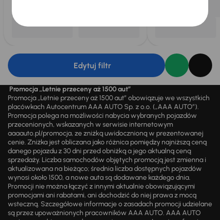
Edytuj filtr
Promocja „Letnie przeceny aż 1500 aut”
Promocja „Letnie przeceny aż 1500 aut” obowiązuje we wszystkich
placówkach Autocentrum AAA AUTO Sp. z o.o. („AAA AUTO”).
Promocja polega na możliwości nabycia wybranych pojazdów
przecenionych, wskazanych w serwisie internetowym
aaaauto.pl/promocja, ze zniżką uwidocznioną w prezentowanej
cenie. Zniżka jest obliczana jako różnica pomiędzy najniższą ceną
danego pojazdu z 30 dni przed obniżką a jego aktualną ceną
sprzedaży. Liczba samochodów objętych promocją jest zmienna i
aktualizowana na bieżąco; średnia liczba dostępnych pojazdów
wynosi około 1500, a nowe auta są dodawane każdego dnia.
Promocji nie można łączyć z innymi aktualnie obowiązującymi
promocjami ani rabatami, ani dochodzić do niej prawa z mocą
wsteczną. Szczegółowe informacje o zasadach promocji udzielane
są przez upoważnionych pracowników AAA AUTO. AAA AUTO