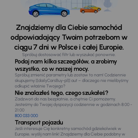
Znajdziemy dla Ciebie samochód
odpowiadający Twoim potrzebom w
ciągu 7 dni w Polsce i całej Europie.
Spróbuj dostosować filtr lub wyszukać ponownie.
Podaj nam kilka szczegółów, a zrobimy
wszystko, co w naszej mocy.
Spróbuj zmienić parametry lub zostaw to nam! Codziennie
skupujemy [[dailyCarsBuy-pl]] aut – dlaczego nie mielibyśmy
odkupić właśnie Twojego?
Nie znalazłeś tego, czego szukałeś?
Zadzwoń do nas bezpłatnie, a chętnie Ci pomożemy.
Jesteśmy do Twojej dyspozycji codziennie w godzinach 8:00 -
21:00
800 033 000
Transport pojazdu
Jeśli interesuje Cię konkretny samochód gdziekolwiek w
Europie, wyślij nam link! Znajdziemy dla Ciebie podobny w