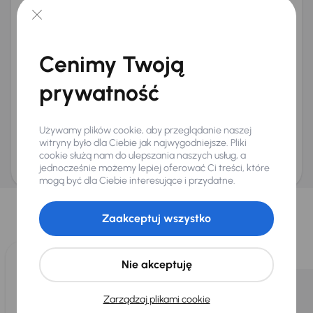
+48
E-mail
*
Chcę otrzymywać informacje o ofertach rabatowych
Cenimy Twoją
Na e-mail
(opcjonalnie)
prywatność
Na numer telefonu
(opcjonalnie)
Wyślij zapytanie
Używamy plików cookie, aby przeglądanie naszej
Zwracamy uwagę, że umówienie spotkania nie jest równoznaczne z rezerwacją
ani zagwarantowaną dostępnością pojazdu. AURES Holdings a.s., z siedzibą
witryny było dla Ciebie jak najwygodniejsze. Pliki
Dopraváků 874/15, Čimice, 184 00 Praga 8, będzie przechowywać i przetwarzać
cookie służą nam do ulepszania naszych usług, a
Twoje dane osobowe zgodnie z zasadami ochrony i przetwarzania
danych
osobowych
jednocześnie możemy lepiej oferować Ci treści, które
.
mogą być dla Ciebie interesujące i przydatne.
Wybraliśmy dla Ciebie
Zaakceptuj wszystko
Wybieramy dla Ciebie
najlepsze pojazdy
z naszej oferty. Kupimy
dla Ciebie
do 400 pojazdów
każdego dnia.
Nie akceptuję
Zarządzaj plikami cookie