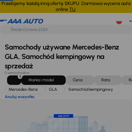
Mercedes-Benz
GLA
Samochód kempingowy
Anuluj wszystko
Przebijemy każdą inną ofertę SKUPU. Darmowa wycena auta
online
TU
.
Samochody używane Mercedes-Benz
GLA, Samochód kempingowy na
sprzedaż
0 samochodów
3
Marka i model
Cena
Rata
R
Mercedes-Benz
GLA
Samochód kempingowy
Anuluj wszystko