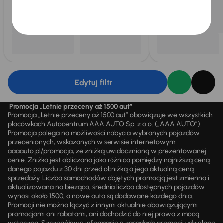
Edytuj filtr
Promocja „Letnie przeceny aż 1500 aut”
Promocja „Letnie przeceny aż 1500 aut” obowiązuje we wszystkich
placówkach Autocentrum AAA AUTO Sp. z o.o. („AAA AUTO”).
Promocja polega na możliwości nabycia wybranych pojazdów
przecenionych, wskazanych w serwisie internetowym
aaaauto.pl/promocja, ze zniżką uwidocznioną w prezentowanej
cenie. Zniżka jest obliczana jako różnica pomiędzy najniższą ceną
danego pojazdu z 30 dni przed obniżką a jego aktualną ceną
sprzedaży. Liczba samochodów objętych promocją jest zmienna i
aktualizowana na bieżąco; średnia liczba dostępnych pojazdów
wynosi około 1500, a nowe auta są dodawane każdego dnia.
Promocji nie można łączyć z innymi aktualnie obowiązującymi
promocjami ani rabatami, ani dochodzić do niej prawa z mocą
wsteczną. Szczegółowe informacje o zasadach promocji udzielane