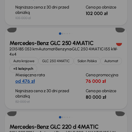
Najniższa cena z 30 dni przed
Cena po obniżce
obniżką
102 000 zł
105 000 zł
Taniej o 2 000 zł
Mercedes-Benz GLC 250 4MATIC
2015
185 053 km
Automat
Benzyna
GLC 250 4MATIC
155 kW
4x4
Auta krajowe
GLC 250 4MATIC
Salon Polska
Automat
+5 kolejnych
Miesięczna rata
Cena promocyjna
od 476 zł
76 000 zł
Najniższa cena z 30 dni przed
Cena po obniżce
obniżką
80 000 zł
82 000 zł
Świeżo skupione
Mercedes-Benz GLC 220 d 4MATIC