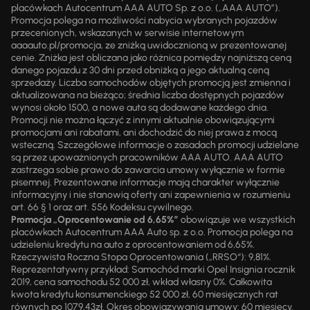
placówkach Autocentrum AAA AUTO Sp. z o.o. („AAA AUTO”).
Promocja polega na możliwości nabycia wybranych pojazdów
przecenionych, wskazanych w serwisie internetowym
aaaauto.pl/promocja, ze zniżką uwidocznioną w prezentowanej
cenie. Zniżka jest obliczana jako różnica pomiędzy najniższą ceną
danego pojazdu z 30 dni przed obniżką a jego aktualną ceną
sprzedaży. Liczba samochodów objętych promocją jest zmienna i
aktualizowana na bieżąco; średnia liczba dostępnych pojazdów
wynosi około 1500, a nowe auta są dodawane każdego dnia.
Promocji nie można łączyć z innymi aktualnie obowiązującymi
promocjami ani rabatami, ani dochodzić do niej prawa z mocą
wsteczną. Szczegółowe informacje o zasadach promocji udzielane
są przez upoważnionych pracowników AAA AUTO. AAA AUTO
zastrzega sobie prawo do zawarcia umowy wyłącznie w formie
pisemnej. Prezentowane informacje mają charakter wyłącznie
informacyjny i nie stanowią oferty ani zapewnienia w rozumieniu
art. 66 § 1 oraz art. 556 Kodeksu cywilnego.
Promocja „Oprocentowanie od 6,65%”
obowiązuje we wszystkich
placówkach Autocentrum AAA Auto sp. z o.o. Promocja polega na
udzieleniu kredytu na auto z oprocentowaniem od 6,65%.
Rzeczywista Roczna Stopa Oprocentowania („RRSO“): 9,81%.
Reprezentatywny przykład: Samochód marki Opel Insignia rocznik
2019, cena samochodu 52 000 zł, wkład własny 0%. Całkowita
kwota kredytu konsumenckiego 52 000 zł, 60 miesięcznych rat
równych po 1079,43zł. Okres obowiązywania umowy: 60 miesięcy.