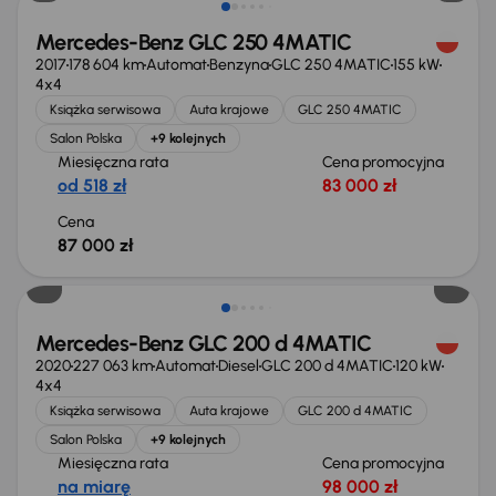
Mercedes-Benz GLC 250 4MATIC
2017
178 604 km
Automat
Benzyna
GLC 250 4MATIC
155 kW
4x4
Książka serwisowa
Auta krajowe
GLC 250 4MATIC
Salon Polska
+9 kolejnych
Miesięczna rata
Cena promocyjna
od 518 zł
83 000 zł
Cena
87 000 zł
Taniej o 3 000 zł
Mercedes-Benz GLC 200 d 4MATIC
2020
227 063 km
Automat
Diesel
GLC 200 d 4MATIC
120 kW
4x4
Książka serwisowa
Auta krajowe
GLC 200 d 4MATIC
Salon Polska
+9 kolejnych
Miesięczna rata
Cena promocyjna
na miarę
98 000 zł