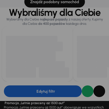
Znajdź podobny samochód
Wybraliśmy dla Ciebie
Wybieramy dla Ciebie
najlepsze pojazdy
z naszej oferty. Kupimy
dla Ciebie
do 400 pojazdów
każdego dnia.
Edytuj filtr
Promocja „Letnie przeceny aż 1500 aut”
Promocja „Letnie przeceny aż 1500 aut” obowiązuje we wszystkich