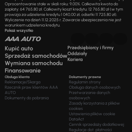
Oprocentowanie stałe w skali roku: 9,00%. Całkowita kwota do
zapłaty: 64 765,80 zł. Całkowity koszt kredytu: 12 765,80 zł (w tym
prowizja za udzielenie kredytu 1 040,00 zł, odsetki 11 725,80 zł).
Wyliczenie na dzień 11.12.2025 r. Zawarcie ubezpieczenia nie jest
warunkiem udzielenia kredytu.
Pokaż wszystko
Kupić auto
Przedsiębiorcy i firmy
Oddziały
Sprzedaż samochodów
Kariera
Wymiana samochodu
Finansowanie
Obsługa klienta
Dokumenty prawne
Reklamacje/Skarga
Regulamin strony
Rzecznik praw klientów AAA
Obsługa danych osobowych
AUTO
Przetwarzanie danych
Dokumenty do pobrania
osobowych
Zasady korzystania z plików
cookies
Ustawienia plików cookie
DataAct
Cennik sprzedaży dodatkowej
Regulacje dot. płatności