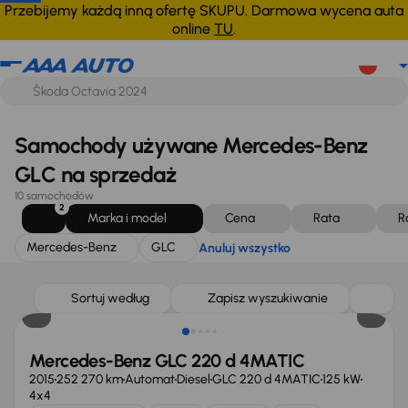
Mercedes-Benz
GLC
Anuluj wszystko
Przebijemy każdą inną ofertę SKUPU. Darmowa wycena auta
online
TU
.
Samochody używane Mercedes-Benz
GLC na sprzedaż
10 samochodów
2
Marka i model
Cena
Rata
R
Mercedes-Benz
GLC
Anuluj wszystko
Taniej o 2 000 zł
Sortuj według
Zapisz wyszukiwanie
Mercedes-Benz GLC 220 d 4MATIC
2015
252 270 km
Automat
Diesel
GLC 220 d 4MATIC
125 kW
4x4