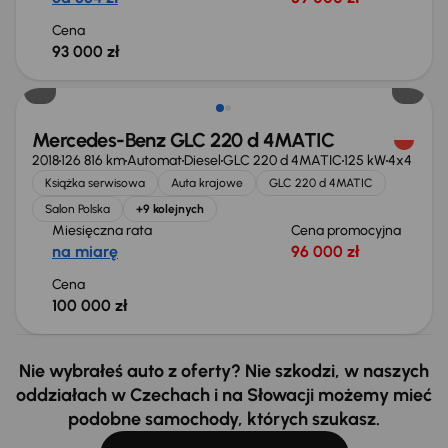
Cena
93 000 zł
Mercedes-Benz GLC 220 d 4MATIC
2018
126 816 km
Automat
Diesel
GLC 220 d 4MATIC
125 kW
4x4
Książka serwisowa
Auta krajowe
GLC 220 d 4MATIC
Salon Polska
+9 kolejnych
Miesięczna rata
Cena promocyjna
na miarę
96 000 zł
Cena
100 000 zł
Nie wybrałeś auto z oferty? Nie szkodzi, w naszych
oddziałach w Czechach i na Słowacji możemy mieć
podobne samochody, których szukasz.