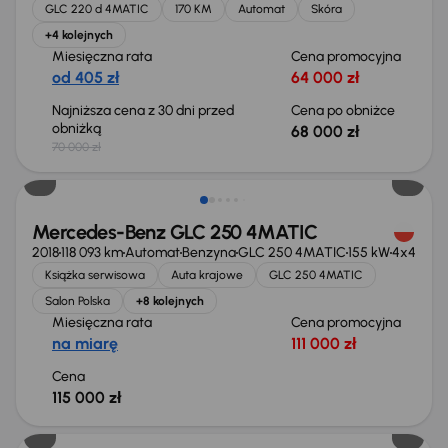
GLC 220 d 4MATIC
170 KM
Automat
Skóra
+4 kolejnych
Miesięczna rata
Cena promocyjna
od 405 zł
64 000 zł
Najniższa cena z 30 dni przed
Cena po obniżce
obniżką
68 000 zł
70 000 zł
Mercedes-Benz GLC 250 4MATIC
2018
118 093 km
Automat
Benzyna
GLC 250 4MATIC
155 kW
4x4
Książka serwisowa
Auta krajowe
GLC 250 4MATIC
Salon Polska
+8 kolejnych
Miesięczna rata
Cena promocyjna
na miarę
111 000 zł
Cena
115 000 zł