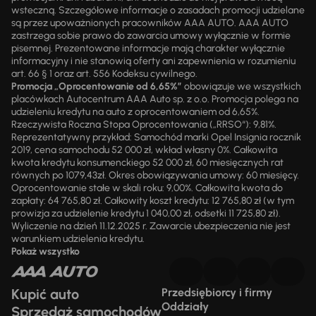
wsteczną. Szczegółowe informacje o zasadach promocji udzielane
są przez upoważnionych pracowników AAA AUTO. AAA AUTO
zastrzega sobie prawo do zawarcia umowy wyłącznie w formie
pisemnej. Prezentowane informacje mają charakter wyłącznie
informacyjny i nie stanowią oferty ani zapewnienia w rozumieniu
art. 66 § 1 oraz art. 556 Kodeksu cywilnego.
Promocja „Oprocentowanie od 6,65%”
obowiązuje we wszystkich
placówkach Autocentrum AAA Auto sp. z o.o. Promocja polega na
udzieleniu kredytu na auto z oprocentowaniem od 6,65%.
Rzeczywista Roczna Stopa Oprocentowania („RRSO“): 9,81%.
Reprezentatywny przykład: Samochód marki Opel Insignia rocznik
2019, cena samochodu 52 000 zł, wkład własny 0%. Całkowita
kwota kredytu konsumenckiego 52 000 zł, 60 miesięcznych rat
równych po 1079,43zł. Okres obowiązywania umowy: 60 miesięcy.
Oprocentowanie stałe w skali roku: 9,00%. Całkowita kwota do
zapłaty: 64 765,80 zł. Całkowity koszt kredytu: 12 765,80 zł (w tym
prowizja za udzielenie kredytu 1 040,00 zł, odsetki 11 725,80 zł).
Wyliczenie na dzień 11.12.2025 r. Zawarcie ubezpieczenia nie jest
warunkiem udzielenia kredytu.
Pokaż wszystko
Kupić auto
Przedsiębiorcy i firmy
Oddziały
Sprzedaż samochodów