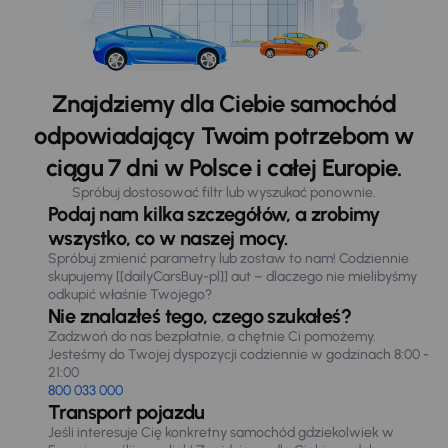
Znajdziemy dla Ciebie samochód
odpowiadający Twoim potrzebom w
ciągu 7 dni w Polsce i całej Europie.
Spróbuj dostosować filtr lub wyszukać ponownie.
Podaj nam kilka szczegółów, a zrobimy
wszystko, co w naszej mocy.
Spróbuj zmienić parametry lub zostaw to nam! Codziennie
skupujemy [[dailyCarsBuy-pl]] aut – dlaczego nie mielibyśmy
odkupić właśnie Twojego?
Nie znalazłeś tego, czego szukałeś?
Zadzwoń do nas bezpłatnie, a chętnie Ci pomożemy.
Jesteśmy do Twojej dyspozycji codziennie w godzinach 8:00 -
21:00
800 033 000
Transport pojazdu
Jeśli interesuje Cię konkretny samochód gdziekolwiek w