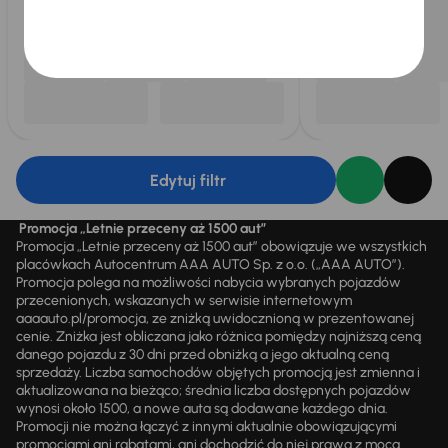
Edytuj filtr
Promocja „Letnie przeceny aż 1500 aut”
Promocja „Letnie przeceny aż 1500 aut” obowiązuje we wszystkich
placówkach Autocentrum AAA AUTO Sp. z o.o. („AAA AUTO”).
Promocja polega na możliwości nabycia wybranych pojazdów
przecenionych, wskazanych w serwisie internetowym
aaaauto.pl/promocja, ze zniżką uwidocznioną w prezentowanej
cenie. Zniżka jest obliczana jako różnica pomiędzy najniższą ceną
danego pojazdu z 30 dni przed obniżką a jego aktualną ceną
sprzedaży. Liczba samochodów objętych promocją jest zmienna i
aktualizowana na bieżąco; średnia liczba dostępnych pojazdów
wynosi około 1500, a nowe auta są dodawane każdego dnia.
Promocji nie można łączyć z innymi aktualnie obowiązującymi
promocjami ani rabatami, ani dochodzić do niej prawa z mocą