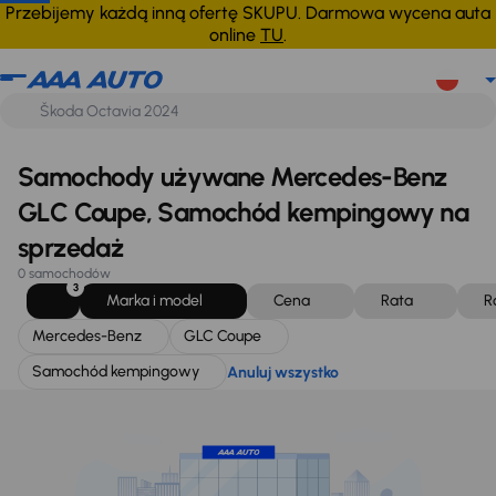
Mercedes-Benz
GLC Coupe
Samochód kempingowy
Anuluj wszystko
Przebijemy każdą inną ofertę SKUPU. Darmowa wycena auta
online
TU
.
Samochody używane Mercedes-Benz
GLC Coupe, Samochód kempingowy na
sprzedaż
0 samochodów
3
Marka i model
Cena
Rata
R
Mercedes-Benz
GLC Coupe
Samochód kempingowy
Anuluj wszystko