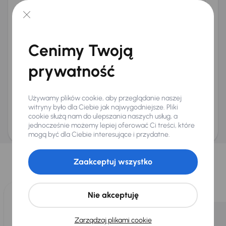
Telefon
*
+48
E-mail
*
Cenimy Twoją
Chcę otrzymywać informacje o ofertach rabatowych
Na e-mail
(opcjonalnie)
prywatność
Na numer telefonu
(opcjonalnie)
Wyślij zapytanie
Używamy plików cookie, aby przeglądanie naszej
Zwracamy uwagę, że umówienie spotkania nie jest równoznaczne z rezerwacją
witryny było dla Ciebie jak najwygodniejsze. Pliki
ani zagwarantowaną dostępnością pojazdu. AURES Holdings a.s., z siedzibą
cookie służą nam do ulepszania naszych usług, a
Dopraváků 874/15, Čimice, 184 00 Praga 8, będzie przechowywać i przetwarzać
Twoje dane osobowe zgodnie z zasadami ochrony i przetwarzania
danych
jednocześnie możemy lepiej oferować Ci treści, które
osobowych
.
mogą być dla Ciebie interesujące i przydatne.
Wybraliśmy dla Ciebie
Zaakceptuj wszystko
Wybieramy dla Ciebie
najlepsze pojazdy
z naszej oferty. Kupimy
dla Ciebie
do 400 pojazdów
każdego dnia.
Nie akceptuję
Zarządzaj plikami cookie