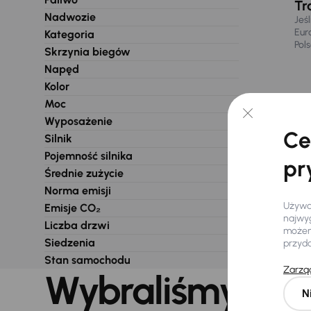
Tr
Nadwozie
Jeś
Eur
Kategoria
Pol
Skrzynia biegów
Napęd
Kolor
Moc
Wyposażenie
Ce
Silnik
Pojemność silnika
pr
Średnie zużycie
Norma emisji
Używam
Emisje CO₂
najwyg
Liczba drzwi
możemy
Siedzenia
przyd
Stan samochodu
Zarząd
Wybraliśmy dla 
N