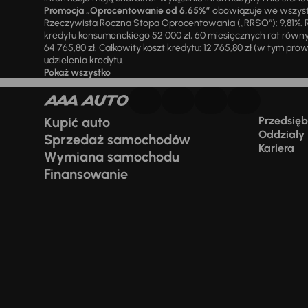
Promocja „Oprocentowanie od 6,65%”
obowiązuje we wszystk
Rzeczywista Roczna Stopa Oprocentowania („RRSO“): 9,81%. R
kredytu konsumenckiego 52 000 zł, 60 miesięcznych rat równy
64 765,80 zł. Całkowity koszt kredytu: 12 765,80 zł (w tym prowi
udzielenia kredytu.
Pokaż wszystko
Kupić auto
Przedsiębi
Oddziały
Sprzedaż samochodów
Kariera
Wymiana samochodu
Finansowanie