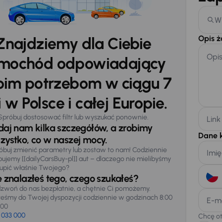
W
Opis 
Znajdziemy dla Ciebie
Opi
mochód odpowiadający
im potrzebom w ciągu 7
 w Polsce i całej Europie.
Spróbuj dostosować filtr lub wyszukać ponownie.
Link
daj nam kilka szczegółów, a zrobimy
Dane 
zystko, co w naszej mocy.
óbuj zmienić parametry lub zostaw to nam! Codziennie
Imię
pujemy [[dailyCarsBuy-pl]] aut – dlaczego nie mielibyśmy
upić właśnie Twojego?
e znalazłeś tego, czego szukałeś?
zwoń do nas bezpłatnie, a chętnie Ci pomożemy.
teśmy do Twojej dyspozycji codziennie w godzinach 8:00
E-m
:00
 033 000
Chcę o