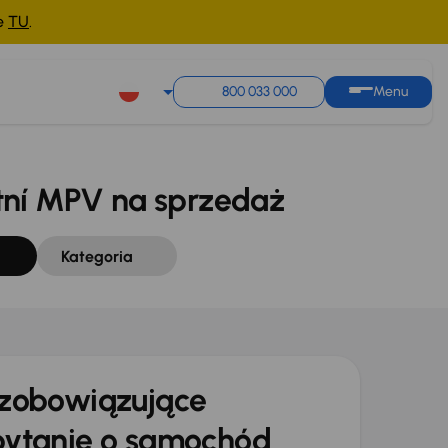
ne
TU
.
Sortuj według
Zapisz wyszukiwanie
800 033 000
Menu
ní MPV na sprzedaż
Kategoria
zobowiązujące
ytanie o samochód