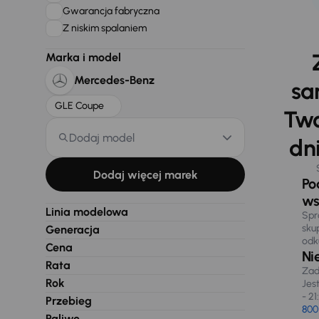
Gwarancja fabryczna
Z niskim spalaniem
Marka i model
Mercedes-Benz
sa
GLE Coupe
Two
Dodaj model
dni
Dodaj więcej marek
Po
ws
Linia modelowa
Spr
sku
Generacja
odk
Cena
Ni
Rata
Zad
Rok
Jes
- 21
Przebieg
800
Paliwo