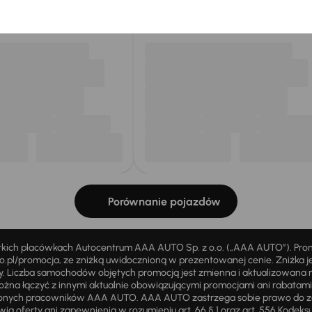
my dla Ciebie
do 400 pojazdów
każdego dnia.
Porównanie pojazdów
stkich placówkach Autocentrum AAA AUTO Sp. z o.o. („AAA AUTO”). Pr
pl/promocja, ze zniżką uwidocznioną w prezentowanej cenie. Zniżka je
ży. Liczba samochodów objętych promocją jest zmienna i aktualizowana 
ożna łączyć z innymi aktualnie obowiązującymi promocjami ani rabatam
żnionych pracowników AAA AUTO. AAA AUTO zastrzega sobie prawo do 
ią oferty ani zapewnienia w rozumieniu art. 66 § 1 oraz art. 556 Kodeks