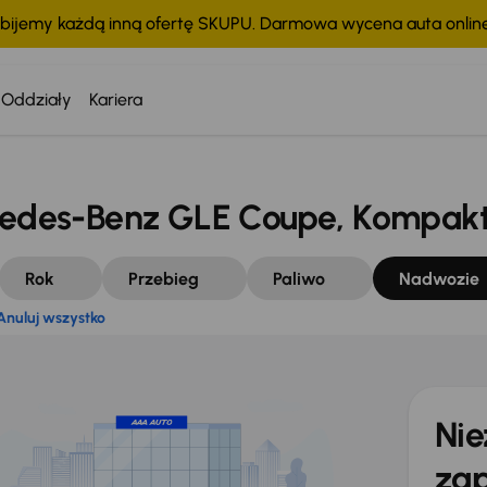
bijemy każdą inną ofertę SKUPU. Darmowa wycena auta onli
Anuluj wszystko
Oddziały
Kariera
des-Benz GLE Coupe, Kompakt
Rok
Przebieg
Paliwo
Nadwozie
Anuluj wszystko
Nie
zap