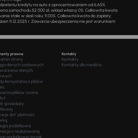
zieleniu kredytu na auto z oprocentowaniem od 6,65%.
cena samochodu 52 000 zł, wkład własny 0%. Całkowita kwota
ie stałe w skali roku: 9,00%. Całkowita kwota do zapłaty:
a dzień 11.12.2025 r. Zawarcie ubezpieczenia nie jest warunkiem
menty prawne
Kontakty
lamin strony
Kontakty
uga danych osobowych
Kontakty dla mediów
twarzanie danych
owych
y korzystania z plików
ies
wienia plików cookie
Act
ik sprzedaży
tkowej
acje dot. płatności
wką
tegia podatkowa
macja o realizowanej
egii podatkowej za rok