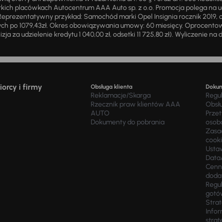
ich placówkach Autocentrum AAA Auto sp. z o.o. Promocja polega na ud
eprezentatywny przykład: Samochód marki Opel Insignia rocznik 2019, 
ch po 1079,43zł. Okres obowiązywania umowy: 60 miesięcy. Oprocentowan
zja za udzielenie kredytu 1 040,00 zł, odsetki 11 725,80 zł). Wyliczenie n
orcy i firmy
Obsługa klienta
Doku
Reklamacje/Skarga
Regu
Rzecznik praw klientów AAA
Obsł
AUTO
Prze
Dokumenty do pobrania
osob
Zasad
cook
Usta
Data
Cenn
doda
Regul
gotó
Stra
Infor
strat