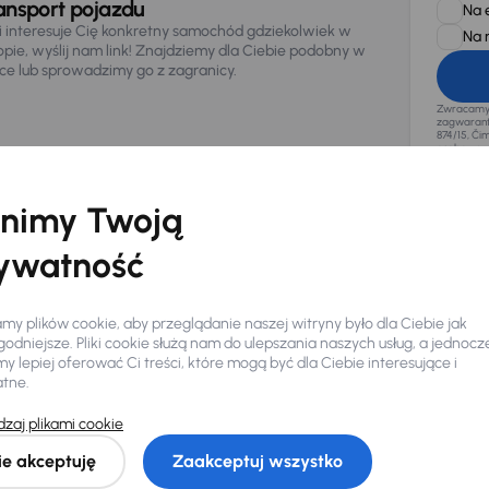
ansport pojazdu
Na 
li interesuje Cię konkretny samochód gdziekolwiek w
Na 
opie, wyślij nam link! Znajdziemy dla Ciebie podobny w
sce lub sprowadzimy go z zagranicy.
Zwracamy u
zagwaranto
874/15, Či
osobowe z
nimy Twoją
ywatność
y plików cookie, aby przeglądanie naszej witryny było dla Ciebie jak
odniejsze. Pliki cookie służą nam do ulepszania naszych usług, a jednocz
 lepiej oferować Ci treści, które mogą być dla Ciebie interesujące i
atne.
zaj plikami cookie
Ciebie
ie akceptuję
Zaakceptuj wszystko