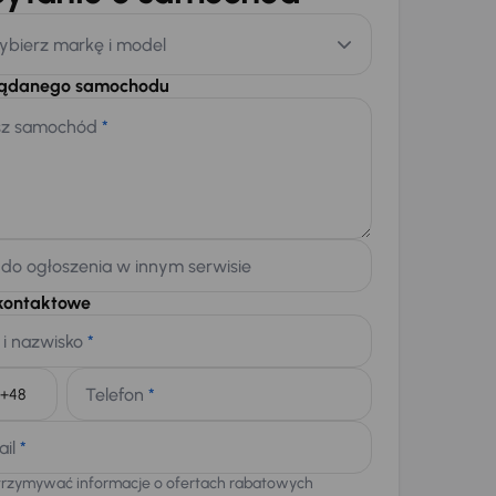
ybierz markę i model
żądanego samochodu
sz samochód
*
 do ogłoszenia w innym serwisie
kontaktowe
 i nazwisko
*
Telefon
*
+48
ail
*
trzymywać informacje o ofertach rabatowych