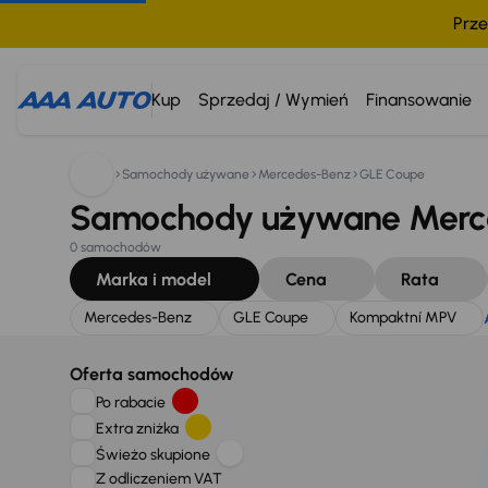
Prze
Szukam:
Mercedes-Benz
GLE Coupe
Kompaktní MPV
Kup
Sprzedaj / Wymień
Finansowanie
Samochody używane
Mercedes-Benz
GLE Coupe
Samochody używane Merce
0 samochodów
Marka i model
Cena
Rata
Mercedes-Benz
GLE Coupe
Kompaktní MPV
Oferta samochodów
Po rabacie
Extra zniżka
Świeżo skupione
Z odliczeniem VAT