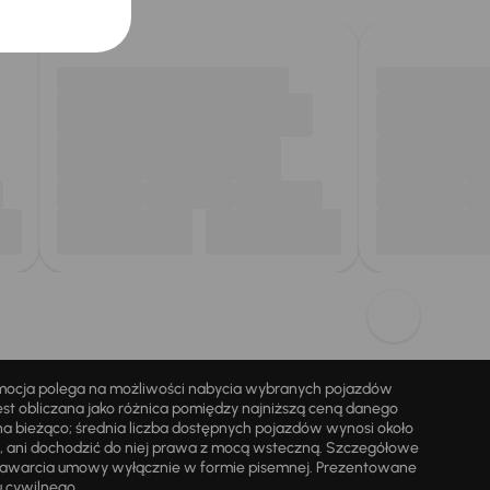
omocja polega na możliwości nabycia wybranych pojazdów
st obliczana jako różnica pomiędzy najniższą ceną danego
na bieżąco; średnia liczba dostępnych pojazdów wynosi około
i, ani dochodzić do niej prawa z mocą wsteczną. Szczegółowe
zawarcia umowy wyłącznie w formie pisemnej. Prezentowane
u cywilnego.