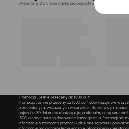
Wybieramy dla Ciebie
najlepsze pojazdy
z naszej oferty. Kupi
Promocja „Letnie przeceny aż 1500 aut”
Promocja „Letnie przeceny aż 1500 aut” obowiązuje we wszy
przecenionych, wskazanych w serwisie internetowym aaaauto.
pojazdu z 30 dni przed obniżką a jego aktualną ceną sprzeda
1500, a nowe auta są dodawane każdego dnia. Promocji nie m
informacje o zasadach promocji udzielane są przez upowa
informacje mają charakter wyłącznie informacyjny i nie stanow