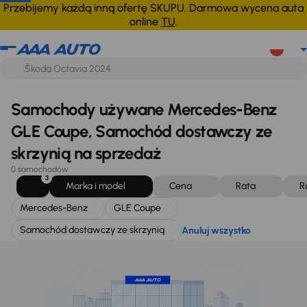
Mercedes-Benz
GLE Coupe
Samochód dostawczy ze skrzy
Anuluj wszystko
Przebijemy każdą inną ofertę SKUPU. Darmowa wycena auta
online
TU
.
Samochody używane Mercedes-Benz
GLE Coupe, Samochód dostawczy ze
skrzynią na sprzedaż
0 samochodów
3
Marka i model
Cena
Rata
R
Mercedes-Benz
GLE Coupe
Samochód dostawczy ze skrzynią
Anuluj wszystko