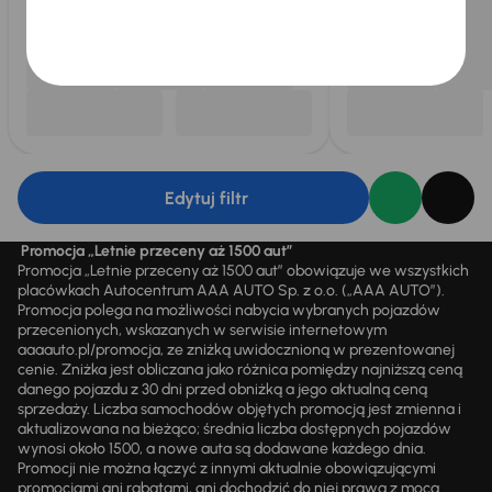
Edytuj filtr
Promocja „Letnie przeceny aż 1500 aut”
Promocja „Letnie przeceny aż 1500 aut” obowiązuje we wszystkich
placówkach Autocentrum AAA AUTO Sp. z o.o. („AAA AUTO”).
Promocja polega na możliwości nabycia wybranych pojazdów
przecenionych, wskazanych w serwisie internetowym
aaaauto.pl/promocja, ze zniżką uwidocznioną w prezentowanej
cenie. Zniżka jest obliczana jako różnica pomiędzy najniższą ceną
danego pojazdu z 30 dni przed obniżką a jego aktualną ceną
sprzedaży. Liczba samochodów objętych promocją jest zmienna i
aktualizowana na bieżąco; średnia liczba dostępnych pojazdów
wynosi około 1500, a nowe auta są dodawane każdego dnia.
Promocji nie można łączyć z innymi aktualnie obowiązującymi
promocjami ani rabatami, ani dochodzić do niej prawa z mocą