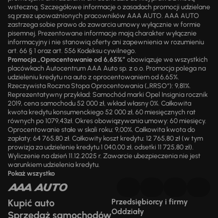
wsteczną. Szczegółowe informacje o zasadach promocji udzielane
są przez upoważnionych pracowników AAA AUTO. AAA AUTO
zastrzega sobie prawo do zawarcia umowy wyłącznie w formie
pisemnej. Prezentowane informacje mają charakter wyłącznie
informacyjny i nie stanowią oferty ani zapewnienia w rozumieniu
art. 66 § 1 oraz art. 556 Kodeksu cywilnego.
Promocja „Oprocentowanie od 6,65%”
obowiązuje we wszystkich
placówkach Autocentrum AAA Auto sp. z o.o. Promocja polega na
udzieleniu kredytu na auto z oprocentowaniem od 6,65%.
Rzeczywista Roczna Stopa Oprocentowania („RRSO“): 9,81%.
Reprezentatywny przykład: Samochód marki Opel Insignia rocznik
2019, cena samochodu 52 000 zł, wkład własny 0%. Całkowita
kwota kredytu konsumenckiego 52 000 zł, 60 miesięcznych rat
równych po 1079,43zł. Okres obowiązywania umowy: 60 miesięcy.
Oprocentowanie stałe w skali roku: 9,00%. Całkowita kwota do
zapłaty: 64 765,80 zł. Całkowity koszt kredytu: 12 765,80 zł (w tym
prowizja za udzielenie kredytu 1 040,00 zł, odsetki 11 725,80 zł).
Wyliczenie na dzień 11.12.2025 r. Zawarcie ubezpieczenia nie jest
warunkiem udzielenia kredytu.
Pokaż wszystko
Kupić auto
Przedsiębiorcy i firmy
Oddziały
Sprzedaż samochodów