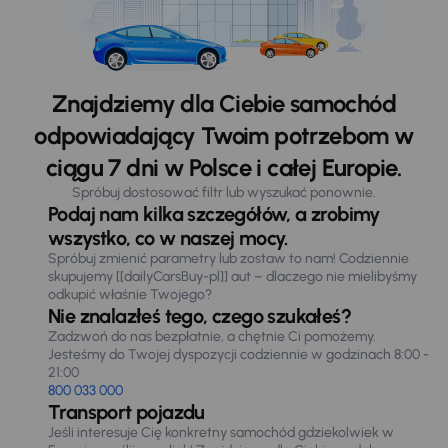
Znajdziemy dla Ciebie samochód
odpowiadający Twoim potrzebom w
ciągu 7 dni w Polsce i całej Europie.
Spróbuj dostosować filtr lub wyszukać ponownie.
Podaj nam kilka szczegółów, a zrobimy
wszystko, co w naszej mocy.
Spróbuj zmienić parametry lub zostaw to nam! Codziennie
skupujemy [[dailyCarsBuy-pl]] aut – dlaczego nie mielibyśmy
odkupić właśnie Twojego?
Nie znalazłeś tego, czego szukałeś?
Zadzwoń do nas bezpłatnie, a chętnie Ci pomożemy.
Jesteśmy do Twojej dyspozycji codziennie w godzinach 8:00 -
21:00
800 033 000
Transport pojazdu
Jeśli interesuje Cię konkretny samochód gdziekolwiek w