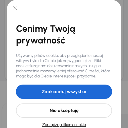
Telefon
*
+48
E-mail
*
Cenimy Twoją
Chcę otrzymywać informacje o ofertach rabatowych
Na e-mail
(opcjonalnie)
prywatność
Na numer telefonu
(opcjonalnie)
Wyślij zapytanie
Używamy plików cookie, aby przeglądanie naszej
Zwracamy uwagę, że umówienie spotkania nie jest równoznaczne z rezerwacją
witryny było dla Ciebie jak najwygodniejsze. Pliki
ani zagwarantowaną dostępnością pojazdu. AURES Holdings a.s., z siedzibą
cookie służą nam do ulepszania naszych usług, a
Dopraváků 874/15, Čimice, 184 00 Praga 8, będzie przechowywać i przetwarzać
Twoje dane osobowe zgodnie z zasadami ochrony i przetwarzania
danych
jednocześnie możemy lepiej oferować Ci treści, które
osobowych
.
mogą być dla Ciebie interesujące i przydatne.
Wybraliśmy dla Ciebie
Zaakceptuj wszystko
Wybieramy dla Ciebie
najlepsze pojazdy
z naszej oferty. Kupimy
dla Ciebie
do 400 pojazdów
każdego dnia.
Nie akceptuję
Zarządzaj plikami cookie