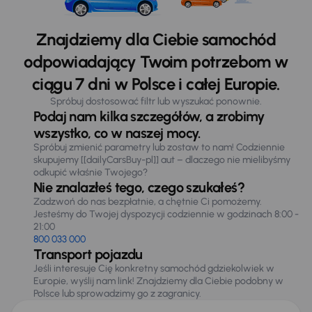
Znajdziemy dla Ciebie samochód
odpowiadający Twoim potrzebom w
ciągu 7 dni w Polsce i całej Europie.
Spróbuj dostosować filtr lub wyszukać ponownie.
Podaj nam kilka szczegółów, a zrobimy
wszystko, co w naszej mocy.
Spróbuj zmienić parametry lub zostaw to nam! Codziennie
skupujemy [[dailyCarsBuy-pl]] aut – dlaczego nie mielibyśmy
odkupić właśnie Twojego?
Nie znalazłeś tego, czego szukałeś?
Zadzwoń do nas bezpłatnie, a chętnie Ci pomożemy.
Jesteśmy do Twojej dyspozycji codziennie w godzinach 8:00 -
21:00
800 033 000
Transport pojazdu
Jeśli interesuje Cię konkretny samochód gdziekolwiek w
Europie, wyślij nam link! Znajdziemy dla Ciebie podobny w
Polsce lub sprowadzimy go z zagranicy.