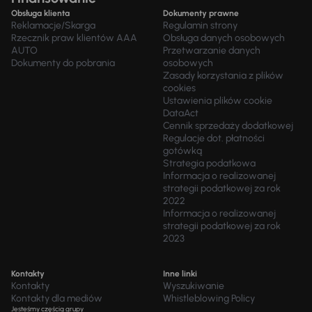
Obsługa klienta
Dokumenty prawne
Reklamacje/Skarga
Regulamin strony
Rzecznik praw klientów AAA
Obsługa danych osobowych
AUTO
Przetwarzanie danych
Dokumenty do pobrania
osobowych
Zasady korzystania z plików
cookies
Ustawienia plików cookie
DataAct
Cennik sprzedaży dodatkowej
Regulacje dot. płatności
gotówką
Strategia podatkowa
Informacja o realizowanej
strategii podatkowej za rok
2022
Informacja o realizowanej
strategii podatkowej za rok
2023
Kontakty
Inne linki
Kontakty
Wyszukiwanie
Kontakty dla mediów
Whistleblowing Policy
Jesteśmy częścią grupy