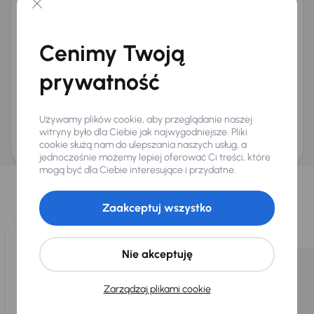
+48
E-mail
*
Chcę otrzymywać informacje o ofertach rabatowych
Cenimy Twoją
Na e-mail
(opcjonalnie)
Na numer telefonu
(opcjonalnie)
prywatność
Wyślij zapytanie
Zwracamy uwagę, że umówienie spotkania nie jest równoznaczne z rezerwacją
Używamy plików cookie, aby przeglądanie naszej
ani zagwarantowaną dostępnością pojazdu. AURES Holdings a.s., z siedzibą
Dopraváků 874/15, Čimice, 184 00 Praga 8, będzie przechowywać i przetwarzać
witryny było dla Ciebie jak najwygodniejsze. Pliki
Twoje dane osobowe zgodnie z zasadami ochrony i przetwarzania
danych
cookie służą nam do ulepszania naszych usług, a
osobowych
.
jednocześnie możemy lepiej oferować Ci treści, które
Wybraliśmy dla Ciebie
mogą być dla Ciebie interesujące i przydatne.
Wybieramy dla Ciebie
najlepsze pojazdy
z naszej oferty. Kupimy
Zaakceptuj wszystko
dla Ciebie
do 400 pojazdów
każdego dnia.
Nie akceptuję
Zarządzaj plikami cookie