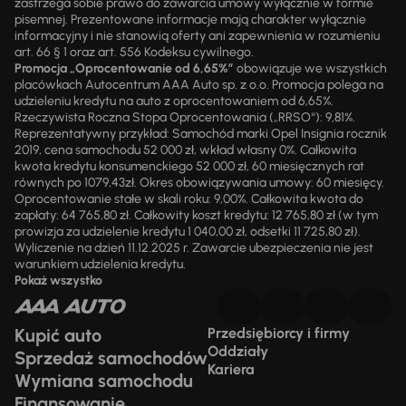
zastrzega sobie prawo do zawarcia umowy wyłącznie w formie
pisemnej. Prezentowane informacje mają charakter wyłącznie
informacyjny i nie stanowią oferty ani zapewnienia w rozumieniu
art. 66 § 1 oraz art. 556 Kodeksu cywilnego.
Promocja „Oprocentowanie od 6,65%”
obowiązuje we wszystkich
placówkach Autocentrum AAA Auto sp. z o.o. Promocja polega na
udzieleniu kredytu na auto z oprocentowaniem od 6,65%.
Rzeczywista Roczna Stopa Oprocentowania („RRSO“): 9,81%.
Reprezentatywny przykład: Samochód marki Opel Insignia rocznik
2019, cena samochodu 52 000 zł, wkład własny 0%. Całkowita
kwota kredytu konsumenckiego 52 000 zł, 60 miesięcznych rat
równych po 1079,43zł. Okres obowiązywania umowy: 60 miesięcy.
Oprocentowanie stałe w skali roku: 9,00%. Całkowita kwota do
zapłaty: 64 765,80 zł. Całkowity koszt kredytu: 12 765,80 zł (w tym
prowizja za udzielenie kredytu 1 040,00 zł, odsetki 11 725,80 zł).
Wyliczenie na dzień 11.12.2025 r. Zawarcie ubezpieczenia nie jest
warunkiem udzielenia kredytu.
Pokaż wszystko
Kupić auto
Przedsiębiorcy i firmy
Oddziały
Sprzedaż samochodów
Kariera
Wymiana samochodu
Finansowanie