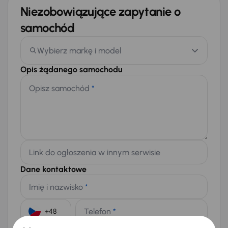
Niezobowiązujące zapytanie o
samochód
Wybierz markę i model
Opis żądanego samochodu
Opisz samochód
*
Link do ogłoszenia w innym serwisie
Dane kontaktowe
Imię i nazwisko
*
Telefon
*