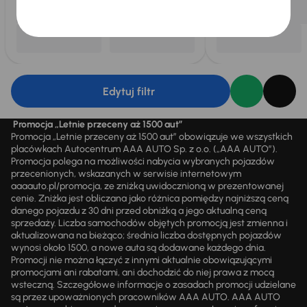
Edytuj filtr
Promocja „Letnie przeceny aż 1500 aut”
Promocja „Letnie przeceny aż 1500 aut” obowiązuje we wszystkich
placówkach Autocentrum AAA AUTO Sp. z o.o. („AAA AUTO”).
Promocja polega na możliwości nabycia wybranych pojazdów
przecenionych, wskazanych w serwisie internetowym
aaaauto.pl/promocja, ze zniżką uwidocznioną w prezentowanej
cenie. Zniżka jest obliczana jako różnica pomiędzy najniższą ceną
danego pojazdu z 30 dni przed obniżką a jego aktualną ceną
sprzedaży. Liczba samochodów objętych promocją jest zmienna i
aktualizowana na bieżąco; średnia liczba dostępnych pojazdów
wynosi około 1500, a nowe auta są dodawane każdego dnia.
Promocji nie można łączyć z innymi aktualnie obowiązującymi
promocjami ani rabatami, ani dochodzić do niej prawa z mocą
wsteczną. Szczegółowe informacje o zasadach promocji udzielane
są przez upoważnionych pracowników AAA AUTO. AAA AUTO