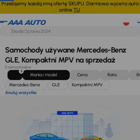
Mercedes-Benz
GLE
Kompaktní MPV
Anuluj wszystko
Przebijemy każdą inną ofertę SKUPU. Darmowa wycena auta
online
TU
.
Samochody używane Mercedes-Benz
GLE, Kompaktní MPV na sprzedaż
0 samochodów
3
Marka i model
Cena
Rata
R
Mercedes-Benz
GLE
Kompaktní MPV
Anuluj wszystko