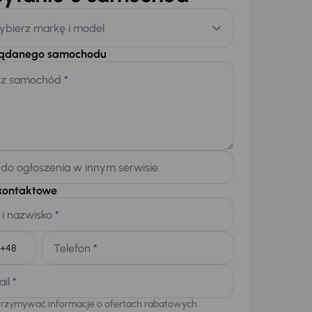
ybierz markę i model
żądanego samochodu
sz samochód
*
 do ogłoszenia w innym serwisie
kontaktowe
 i nazwisko
*
Telefon
*
+48
ail
*
trzymywać informacje o ofertach rabatowych