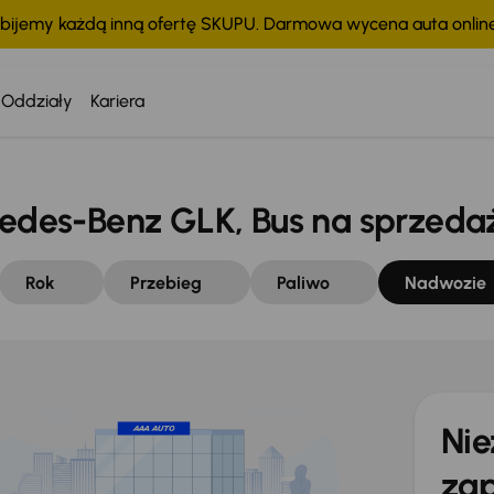
bijemy każdą inną ofertę SKUPU. Darmowa wycena auta onli
Oddziały
Kariera
des-Benz GLK, Bus na sprzeda
Rok
Przebieg
Paliwo
Nadwozie
Nie
zap