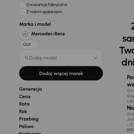
Gwarancja fabryczna
Z niskim spalaniem
Marka i model
Mercedes-Benz
sa
GLK
Two
Dodaj model
dni
Dodaj więcej marek
Po
ws
Generacja
Spr
sku
Cena
odk
Rata
Ni
Rok
Zad
Przebieg
Jes
- 21
Paliwo
800
Nadwozie