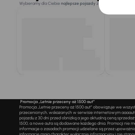
Wybieramy dla Ciebie
najlepsze pojazdy
z naszej oferty. Kupi
Promocja „Letnie przeceny aż 1500 aut”
Promocja „Letnie przeceny aż 1500 aut” obowiązuje we wszy
przecenionych, wskazanych w serwisie internetowym aaaauto.
pojazdu z 30 dni przed obniżką a jego aktualną ceną sprzeda
1500, a nowe auta są dodawane każdego dnia. Promocji nie m
informacje o zasadach promocji udzielane są przez upowa
informacje mają charakter wyłącznie informacyjny i nie stanow