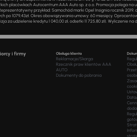
ich placówkach Autocentrum AAA Auto sp. z o.o. Promocja polega na ud
eprezentatywny przykład: Samochód marki Opel Insignia rocznik 2019, 
ch po 1079,43zł. Okres obowiązywania umowy: 60 miesięcy. Oprocentowan
zja za udzielenie kredytu 1 040,00 zł, odsetki 11 725,80 zł). Wyliczenie n
orcy i firmy
Obsługa klienta
Doku
Reklamacje/Skarga
Regu
Rzecznik praw klientów AAA
Obsł
AUTO
Prze
Dokumenty do pobrania
osob
Zasad
cook
Usta
Data
Cenn
doda
Regul
gotó
Stra
Infor
strat