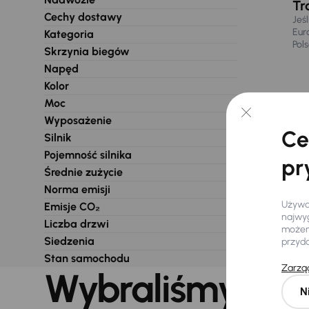
Tr
Cechy dostawy
Jeś
Eur
Kategoria
Pol
Skrzynia biegów
Napęd
Kolor
Moc
Wyposażenie
Ce
Silnik
Pojemność silnika
pr
Średnie zużycie
Norma emisji
Używam
Emisje CO₂
najwyg
Liczba drzwi
możemy
Siedzenia
przyd
Stan samochodu
Zarząd
Wybraliśmy dla 
N