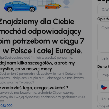
W
Opis 
Znajdziemy dla Ciebie
Opi
mochód odpowiadający
im potrzebom w ciągu 7
 w Polsce i całej Europie.
Spróbuj dostosować filtr lub wyszukać ponownie.
Link
daj nam kilka szczegółów, a zrobimy
Dane 
zystko, co w naszej mocy.
óbuj zmienić parametry lub zostaw to nam! Codziennie
Imię
pujemy [[dailyCarsBuy-pl]] aut – dlaczego nie mielibyśmy
upić właśnie Twojego?
e znalazłeś tego, czego szukałeś?
zwoń do nas bezpłatnie, a chętnie Ci pomożemy.
teśmy do Twojej dyspozycji codziennie w godzinach 8:00
E-m
:00
 033 000
Chcę o