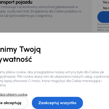
ansport pojazdu
Na 
li interesuje Cię konkretny samochód gdziekolwiek w
Na 
opie, wyślij nam link! Znajdziemy dla Ciebie podobny w
sce lub sprowadzimy go z zagranicy.
Zwracamy u
zagwaranto
874/15, Či
osobowe z
nimy Twoją
ywatność
y plików cookie, aby przeglądanie naszej witryny było dla Ciebie jak
odniejsze. Pliki cookie służą nam do ulepszania naszych usług, a jednocz
 lepiej oferować Ci treści, które mogą być dla Ciebie interesujące i
atne.
zaj plikami cookie
Ciebie
ie akceptuję
Zaakceptuj wszystko