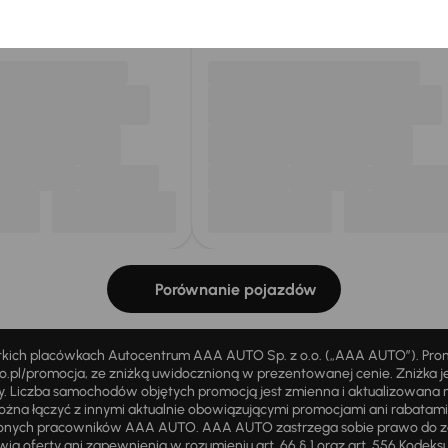
my dla Ciebie
do 400 pojazdów
każdego dnia.
Porównanie pojazdów
stkich placówkach Autocentrum AAA AUTO Sp. z o.o. („AAA AUTO”). Pr
pl/promocja, ze zniżką uwidocznioną w prezentowanej cenie. Zniżka je
ży. Liczba samochodów objętych promocją jest zmienna i aktualizowana 
ożna łączyć z innymi aktualnie obowiązującymi promocjami ani rabatam
żnionych pracowników AAA AUTO. AAA AUTO zastrzega sobie prawo do 
ią oferty ani zapewnienia w rozumieniu art. 66 § 1 oraz art. 556 Kodeks