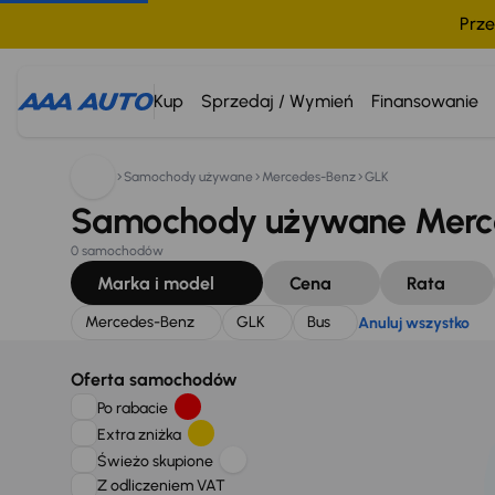
Prze
Szukam:
Mercedes-Benz
GLK
Bus
Anuluj wszystko
Kup
Sprzedaj / Wymień
Finansowanie
Samochody używane
Mercedes-Benz
GLK
Samochody używane Merce
0 samochodów
Marka i model
Cena
Rata
Mercedes-Benz
GLK
Bus
Anuluj wszystko
Oferta samochodów
Po rabacie
Extra zniżka
Świeżo skupione
Z odliczeniem VAT