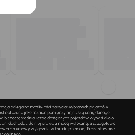
omocja polega na możliwości nabycia wybranych pojazdów
st obliczana jako różnica pomiędzy najniższą ceną danego
na bieżąco; średnia liczba dostępnych pojazdów wynosi około
i, ani dochodzić do niej prawa z mocą wsteczną. Szczegółowe
zawarcia umowy wyłącznie w formie pisemnej. Prezentowane
u cywilnego.