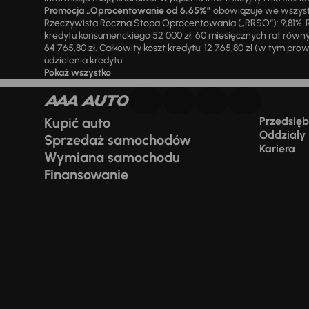
Promocja „Oprocentowanie od 6,65%”
obowiązuje we wszystk
Rzeczywista Roczna Stopa Oprocentowania („RRSO“): 9,81%. R
kredytu konsumenckiego 52 000 zł, 60 miesięcznych rat równy
64 765,80 zł. Całkowity koszt kredytu: 12 765,80 zł (w tym prowi
udzielenia kredytu.
Pokaż wszystko
Kupić auto
Przedsiębi
Oddziały
Sprzedaż samochodów
Kariera
Wymiana samochodu
Finansowanie