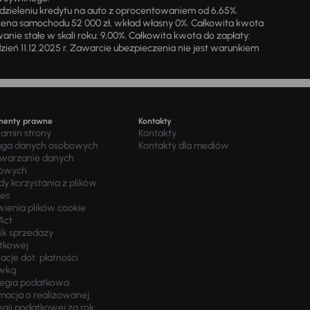
zieleniu kredytu na auto z oprocentowaniem od 6,65%.
cena samochodu 52 000 zł, wkład własny 0%. Całkowita kwota
ie stałe w skali roku: 9,00%. Całkowita kwota do zapłaty:
a dzień 11.12.2025 r. Zawarcie ubezpieczenia nie jest warunkiem
menty prawne
Kontakty
lamin strony
Kontakty
uga danych osobowych
Kontakty dla mediów
twarzanie danych
owych
y korzystania z plików
ies
wienia plików cookie
Act
ik sprzedaży
tkowej
acje dot. płatności
wką
tegia podatkowa
macja o realizowanej
egii podatkowej za rok