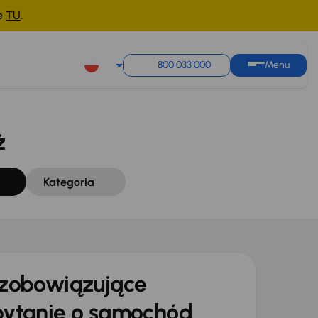
ne
TU
.
Sortuj według
Zapisz wyszukiwanie
800 033 000
Menu
ż
Kategoria
zobowiązujące
ytanie o samochód