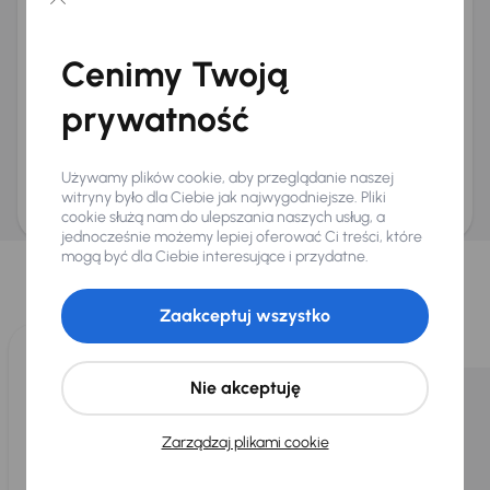
Chcę otrzymywać informacje o ofertach rabatowych
Na e-mail
(opcjonalnie)
Cenimy Twoją
Na numer telefonu
(opcjonalnie)
prywatność
Wyślij zapytanie
Zwracamy uwagę, że umówienie spotkania nie jest równoznaczne z rezerwacją
ani zagwarantowaną dostępnością pojazdu. AURES Holdings a.s., z siedzibą
Używamy plików cookie, aby przeglądanie naszej
Dopraváků 874/15, Čimice, 184 00 Praga 8, będzie przechowywać i przetwarzać
Twoje dane osobowe zgodnie z zasadami ochrony i przetwarzania
danych
witryny było dla Ciebie jak najwygodniejsze. Pliki
osobowych
.
cookie służą nam do ulepszania naszych usług, a
jednocześnie możemy lepiej oferować Ci treści, które
Wybraliśmy dla Ciebie
mogą być dla Ciebie interesujące i przydatne.
Wybieramy dla Ciebie
najlepsze pojazdy
z naszej oferty. Kupimy
dla Ciebie
do 400 pojazdów
każdego dnia.
Zaakceptuj wszystko
Nie akceptuję
Zarządzaj plikami cookie