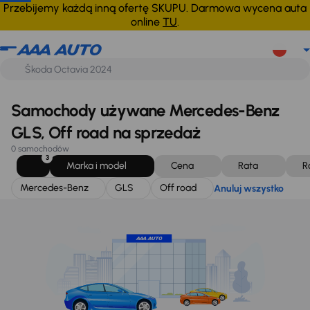
Mercedes-Benz
GLS
Off road
Anuluj wszystko
Przebijemy każdą inną ofertę SKUPU. Darmowa wycena auta
online
TU
.
Samochody używane Mercedes-Benz
GLS, Off road na sprzedaż
0 samochodów
3
Marka i model
Cena
Rata
R
Mercedes-Benz
GLS
Off road
Anuluj wszystko