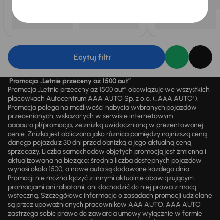
Edytuj filtr
Promocja „Letnie przeceny aż 1500 aut”
Promocja „Letnie przeceny aż 1500 aut” obowiązuje we wszystkich
placówkach Autocentrum AAA AUTO Sp. z o.o. („AAA AUTO”).
Promocja polega na możliwości nabycia wybranych pojazdów
przecenionych, wskazanych w serwisie internetowym
aaaauto.pl/promocja, ze zniżką uwidocznioną w prezentowanej
cenie. Zniżka jest obliczana jako różnica pomiędzy najniższą ceną
danego pojazdu z 30 dni przed obniżką a jego aktualną ceną
sprzedaży. Liczba samochodów objętych promocją jest zmienna i
aktualizowana na bieżąco; średnia liczba dostępnych pojazdów
wynosi około 1500, a nowe auta są dodawane każdego dnia.
Promocji nie można łączyć z innymi aktualnie obowiązującymi
promocjami ani rabatami, ani dochodzić do niej prawa z mocą
wsteczną. Szczegółowe informacje o zasadach promocji udzielane
są przez upoważnionych pracowników AAA AUTO. AAA AUTO
zastrzega sobie prawo do zawarcia umowy wyłącznie w formie