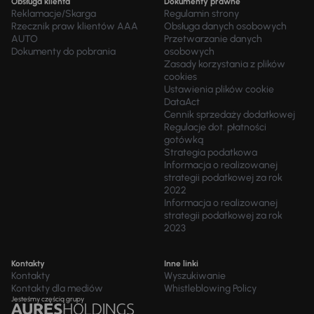
Obsługa klienta
Dokumenty prawne
Reklamacje/Skarga
Regulamin strony
Rzecznik praw klientów AAA
Obsługa danych osobowych
AUTO
Przetwarzanie danych
Dokumenty do pobrania
osobowych
Zasady korzystania z plików
cookies
Ustawienia plików cookie
DataAct
Cennik sprzedaży dodatkowej
Regulacje dot. płatności
gotówką
Strategia podatkowa
Informacja o realizowanej
strategii podatkowej za rok
2022
Informacja o realizowanej
strategii podatkowej za rok
2023
Kontakty
Inne linki
Kontakty
Wyszukiwanie
Kontakty dla mediów
Whistleblowing Policy
Jesteśmy częścią grupy