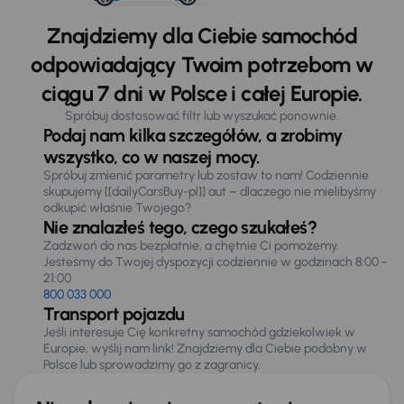
Znajdziemy dla Ciebie samochód
odpowiadający Twoim potrzebom w
ciągu 7 dni w Polsce i całej Europie.
Spróbuj dostosować filtr lub wyszukać ponownie.
Podaj nam kilka szczegółów, a zrobimy
wszystko, co w naszej mocy.
Spróbuj zmienić parametry lub zostaw to nam! Codziennie
skupujemy [[dailyCarsBuy-pl]] aut – dlaczego nie mielibyśmy
odkupić właśnie Twojego?
Nie znalazłeś tego, czego szukałeś?
Zadzwoń do nas bezpłatnie, a chętnie Ci pomożemy.
Jesteśmy do Twojej dyspozycji codziennie w godzinach 8:00 -
21:00
800 033 000
Transport pojazdu
Jeśli interesuje Cię konkretny samochód gdziekolwiek w
Europie, wyślij nam link! Znajdziemy dla Ciebie podobny w
Polsce lub sprowadzimy go z zagranicy.