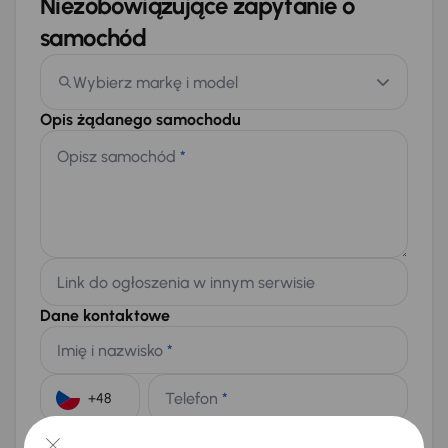
Niezobowiązujące zapytanie o
samochód
Wybierz markę i model
Opis żądanego samochodu
Opisz samochód
*
Link do ogłoszenia w innym serwisie
Dane kontaktowe
Imię i nazwisko
*
Telefon
*
+48
E-mail
*