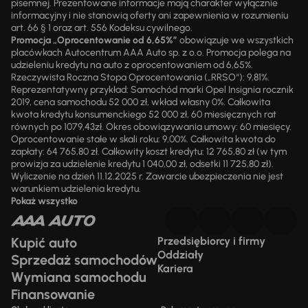
pisemnej. Prezentowane informacje mają charakter wyłącznie
informacyjny i nie stanowią oferty ani zapewnienia w rozumieniu
art. 66 § 1 oraz art. 556 Kodeksu cywilnego.
Promocja „Oprocentowanie od 6,65%”
obowiązuje we wszystkich
placówkach Autocentrum AAA Auto sp. z o.o. Promocja polega na
udzieleniu kredytu na auto z oprocentowaniem od 6,65%.
Rzeczywista Roczna Stopa Oprocentowania („RRSO“): 9,81%.
Reprezentatywny przykład: Samochód marki Opel Insignia rocznik
2019, cena samochodu 52 000 zł, wkład własny 0%. Całkowita
kwota kredytu konsumenckiego 52 000 zł, 60 miesięcznych rat
równych po 1079,43zł. Okres obowiązywania umowy: 60 miesięcy.
Oprocentowanie stałe w skali roku: 9,00%. Całkowita kwota do
zapłaty: 64 765,80 zł. Całkowity koszt kredytu: 12 765,80 zł (w tym
prowizja za udzielenie kredytu 1 040,00 zł, odsetki 11 725,80 zł).
Wyliczenie na dzień 11.12.2025 r. Zawarcie ubezpieczenia nie jest
warunkiem udzielenia kredytu.
Pokaż wszystko
Kupić auto
Przedsiębiorcy i firmy
Oddziały
Sprzedaż samochodów
Kariera
Wymiana samochodu
Finansowanie