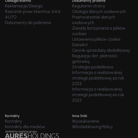
Obsługa klienta
Dokumenty prawne
Reklamacje/Skarga
Regulamin strony
Rzecznik praw klientów AAA
Obsługa danych osobowych
AUTO
Przetwarzanie danych
Dokumenty do pobrania
osobowych
Zasady korzystania z plików
cookies
Ustawienia plików cookie
DataAct
Cennik sprzedaży dodatkowej
Regulacje dot. płatności
gotówką
Strategia podatkowa
Informacja o realizowanej
strategii podatkowej za rok
2022
Informacja o realizowanej
strategii podatkowej za rok
2023
Kontakty
Inne linki
Kontakty
Wyszukiwanie
Kontakty dla mediów
Whistleblowing Policy
Jesteśmy częścią grupy