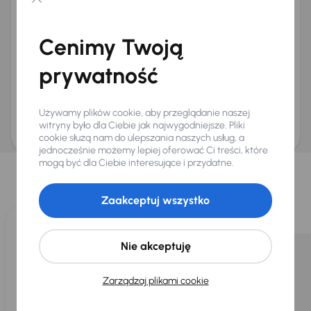
Chcę otrzymywać informacje o ofertach rabatowych
Na e-mail
(opcjonalnie)
Cenimy Twoją
Na numer telefonu
(opcjonalnie)
prywatność
Wyślij zapytanie
Zwracamy uwagę, że umówienie spotkania nie jest równoznaczne z rezerwacją
ani zagwarantowaną dostępnością pojazdu. AURES Holdings a.s., z siedzibą
Używamy plików cookie, aby przeglądanie naszej
Dopraváků 874/15, Čimice, 184 00 Praga 8, będzie przechowywać i przetwarzać
Twoje dane osobowe zgodnie z zasadami ochrony i przetwarzania
danych
witryny było dla Ciebie jak najwygodniejsze. Pliki
osobowych
.
cookie służą nam do ulepszania naszych usług, a
jednocześnie możemy lepiej oferować Ci treści, które
Wybraliśmy dla Ciebie
mogą być dla Ciebie interesujące i przydatne.
Wybieramy dla Ciebie
najlepsze pojazdy
z naszej oferty. Kupimy
dla Ciebie
do 400 pojazdów
każdego dnia.
Zaakceptuj wszystko
Nie akceptuję
Zarządzaj plikami cookie