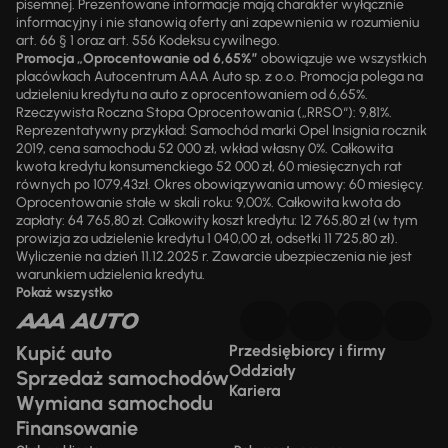
pisemnej. Prezentowane informacje mają charakter wyłącznie
informacyjny i nie stanowią oferty ani zapewnienia w rozumieniu
art. 66 § 1 oraz art. 556 Kodeksu cywilnego.
Promocja „Oprocentowanie od 6,65%”
obowiązuje we wszystkich
placówkach Autocentrum AAA Auto sp. z o.o. Promocja polega na
udzieleniu kredytu na auto z oprocentowaniem od 6,65%.
Rzeczywista Roczna Stopa Oprocentowania („RRSO“): 9,81%.
Reprezentatywny przykład: Samochód marki Opel Insignia rocznik
2019, cena samochodu 52 000 zł, wkład własny 0%. Całkowita
kwota kredytu konsumenckiego 52 000 zł, 60 miesięcznych rat
równych po 1079,43zł. Okres obowiązywania umowy: 60 miesięcy.
Oprocentowanie stałe w skali roku: 9,00%. Całkowita kwota do
zapłaty: 64 765,80 zł. Całkowity koszt kredytu: 12 765,80 zł (w tym
prowizja za udzielenie kredytu 1 040,00 zł, odsetki 11 725,80 zł).
Wyliczenie na dzień 11.12.2025 r. Zawarcie ubezpieczenia nie jest
warunkiem udzielenia kredytu.
Pokaż wszystko
Kupić auto
Przedsiębiorcy i firmy
Oddziały
Sprzedaż samochodów
Kariera
Wymiana samochodu
Finansowanie