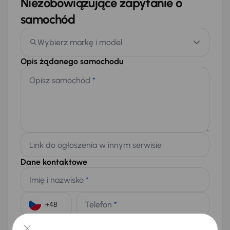
Niezobowiązujące zapytanie o
samochód
Wybierz markę i model
Opis żądanego samochodu
Opisz samochód
*
Link do ogłoszenia w innym serwisie
Dane kontaktowe
Imię i nazwisko
*
Telefon
*
+48
E-mail
*