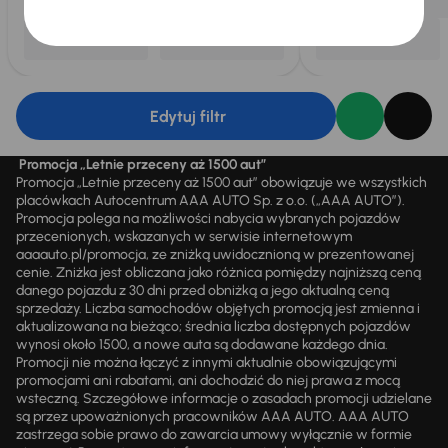
Edytuj filtr
Promocja „Letnie przeceny aż 1500 aut”
Promocja „Letnie przeceny aż 1500 aut” obowiązuje we wszystkich
placówkach Autocentrum AAA AUTO Sp. z o.o. („AAA AUTO”).
Promocja polega na możliwości nabycia wybranych pojazdów
przecenionych, wskazanych w serwisie internetowym
aaaauto.pl/promocja, ze zniżką uwidocznioną w prezentowanej
cenie. Zniżka jest obliczana jako różnica pomiędzy najniższą ceną
danego pojazdu z 30 dni przed obniżką a jego aktualną ceną
sprzedaży. Liczba samochodów objętych promocją jest zmienna i
aktualizowana na bieżąco; średnia liczba dostępnych pojazdów
wynosi około 1500, a nowe auta są dodawane każdego dnia.
Promocji nie można łączyć z innymi aktualnie obowiązującymi
promocjami ani rabatami, ani dochodzić do niej prawa z mocą
wsteczną. Szczegółowe informacje o zasadach promocji udzielane
są przez upoważnionych pracowników AAA AUTO. AAA AUTO
zastrzega sobie prawo do zawarcia umowy wyłącznie w formie