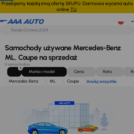
Mercedes-Benz
ML
Coupe
Anuluj wszystko
Przebijemy każdą inną ofertę SKUPU. Darmowa wycena auta
online
TU
.
Samochody używane Mercedes-Benz
ML, Coupe na sprzedaż
0 samochodów
3
Marka i model
Cena
Rata
R
Mercedes-Benz
ML
Coupe
Anuluj wszystko