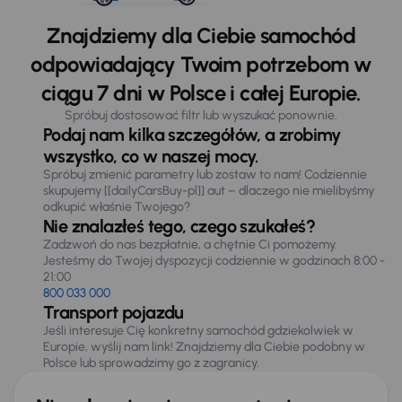
Znajdziemy dla Ciebie samochód
odpowiadający Twoim potrzebom w
ciągu 7 dni w Polsce i całej Europie.
Spróbuj dostosować filtr lub wyszukać ponownie.
Podaj nam kilka szczegółów, a zrobimy
wszystko, co w naszej mocy.
Spróbuj zmienić parametry lub zostaw to nam! Codziennie
skupujemy [[dailyCarsBuy-pl]] aut – dlaczego nie mielibyśmy
odkupić właśnie Twojego?
Nie znalazłeś tego, czego szukałeś?
Zadzwoń do nas bezpłatnie, a chętnie Ci pomożemy.
Jesteśmy do Twojej dyspozycji codziennie w godzinach 8:00 -
21:00
800 033 000
Transport pojazdu
Jeśli interesuje Cię konkretny samochód gdziekolwiek w
Europie, wyślij nam link! Znajdziemy dla Ciebie podobny w
Polsce lub sprowadzimy go z zagranicy.