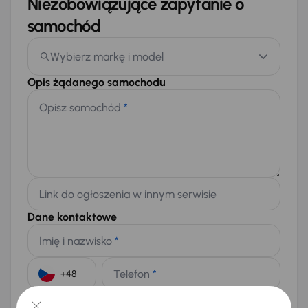
Niezobowiązujące zapytanie o
samochód
Wybierz markę i model
Opis żądanego samochodu
Opisz samochód
*
Link do ogłoszenia w innym serwisie
Dane kontaktowe
Imię i nazwisko
*
Telefon
*
+48
E-mail
*