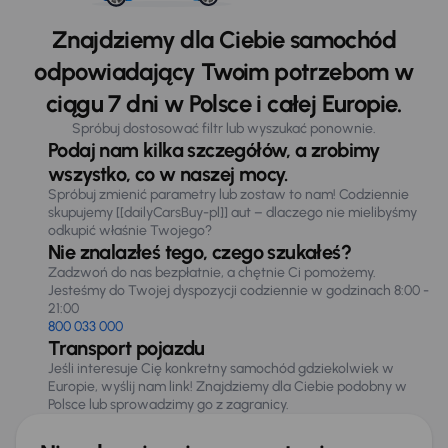
Znajdziemy dla Ciebie samochód
odpowiadający Twoim potrzebom w
ciągu 7 dni w Polsce i całej Europie.
Spróbuj dostosować filtr lub wyszukać ponownie.
Podaj nam kilka szczegółów, a zrobimy
wszystko, co w naszej mocy.
Spróbuj zmienić parametry lub zostaw to nam! Codziennie
skupujemy [[dailyCarsBuy-pl]] aut – dlaczego nie mielibyśmy
odkupić właśnie Twojego?
Nie znalazłeś tego, czego szukałeś?
Zadzwoń do nas bezpłatnie, a chętnie Ci pomożemy.
Jesteśmy do Twojej dyspozycji codziennie w godzinach 8:00 -
21:00
800 033 000
Transport pojazdu
Jeśli interesuje Cię konkretny samochód gdziekolwiek w
Europie, wyślij nam link! Znajdziemy dla Ciebie podobny w
Polsce lub sprowadzimy go z zagranicy.