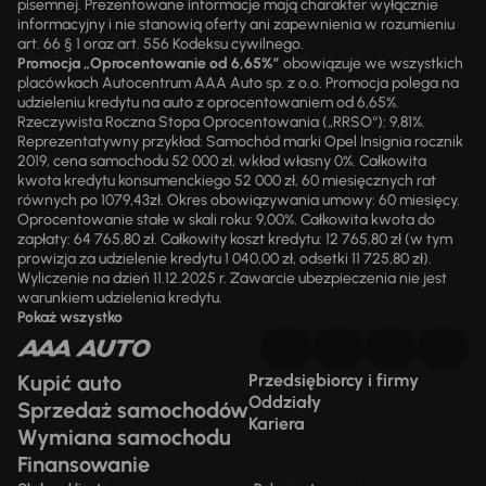
pisemnej. Prezentowane informacje mają charakter wyłącznie
informacyjny i nie stanowią oferty ani zapewnienia w rozumieniu
art. 66 § 1 oraz art. 556 Kodeksu cywilnego.
Promocja „Oprocentowanie od 6,65%”
obowiązuje we wszystkich
placówkach Autocentrum AAA Auto sp. z o.o. Promocja polega na
udzieleniu kredytu na auto z oprocentowaniem od 6,65%.
Rzeczywista Roczna Stopa Oprocentowania („RRSO“): 9,81%.
Reprezentatywny przykład: Samochód marki Opel Insignia rocznik
2019, cena samochodu 52 000 zł, wkład własny 0%. Całkowita
kwota kredytu konsumenckiego 52 000 zł, 60 miesięcznych rat
równych po 1079,43zł. Okres obowiązywania umowy: 60 miesięcy.
Oprocentowanie stałe w skali roku: 9,00%. Całkowita kwota do
zapłaty: 64 765,80 zł. Całkowity koszt kredytu: 12 765,80 zł (w tym
prowizja za udzielenie kredytu 1 040,00 zł, odsetki 11 725,80 zł).
Wyliczenie na dzień 11.12.2025 r. Zawarcie ubezpieczenia nie jest
warunkiem udzielenia kredytu.
Pokaż wszystko
Kupić auto
Przedsiębiorcy i firmy
Oddziały
Sprzedaż samochodów
Kariera
Wymiana samochodu
Finansowanie