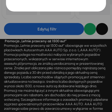
Edytuj filtr
Promocja „Letnie przeceny aż 1500 aut”
Promocja „Letnie przeceny aż 1500 aut” obowiązuje we wszystkich
placówkach Autocentrum AAA AUTO Sp. z o.o. („AAA AUTO”).
Promocja polega na możliwości nabycia wybranych pojazdów
przecenionych, wskazanych w serwisie internetowym
aaaauto.pl/promocja, ze zniżką uwidocznioną w prezentowanej
cenie. Zniżka jest obliczana jako różnica pomiędzy najniższą ceną
danego pojazdu z 30 dni przed obniżką a jego aktualną ceną
sprzedaży. Liczba samochodów objętych promocją jest zmienna i
aktualizowana na bieżąco; średnia liczba dostępnych pojazdów
wynosi około 1500, a nowe auta są dodawane każdego dnia.
Promocji nie można łączyć z innymi aktualnie obowiązującymi
promocjami ani rabatami, ani dochodzić do niej prawa z mocą
wsteczną. Szczegółowe informacje o zasadach promocji udzielane
są przez upoważnionych pracowników AAA AUTO. AAA AUTO
zastrzega sobie prawo do zawarcia umowy wyłącznie w formie