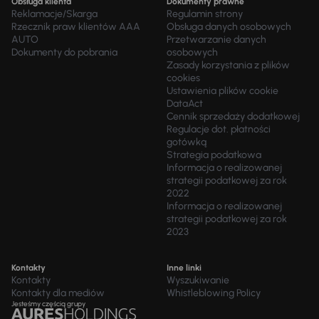
Obsługa klienta
Dokumenty prawne
Reklamacje/Skarga
Regulamin strony
Rzecznik praw klientów AAA
Obsługa danych osobowych
AUTO
Przetwarzanie danych
Dokumenty do pobrania
osobowych
Zasady korzystania z plików
cookies
Ustawienia plików cookie
DataAct
Cennik sprzedaży dodatkowej
Regulacje dot. płatności
gotówką
Strategia podatkowa
Informacja o realizowanej
strategii podatkowej za rok
2022
Informacja o realizowanej
strategii podatkowej za rok
2023
Kontakty
Inne linki
Kontakty
Wyszukiwanie
Kontakty dla mediów
Whistleblowing Policy
Jesteśmy częścią grupy