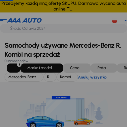
Mercedes-Benz
R
Kombi
Anuluj wszystko
Przebijemy każdą inną ofertę SKUPU. Darmowa wycena auta
online
TU
.
Samochody używane Mercedes-Benz R,
Kombi na sprzedaż
0 samochodów
3
Marka i model
Cena
Rata
R
Mercedes-Benz
R
Kombi
Anuluj wszystko