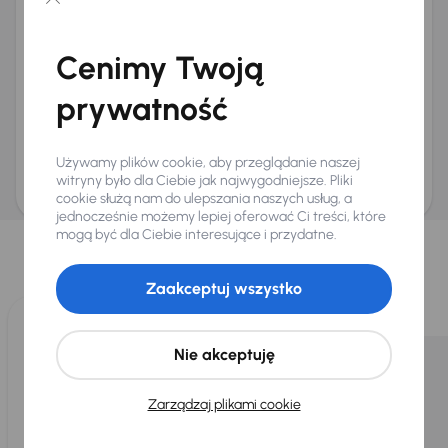
Chcę otrzymywać informacje o ofertach rabatowych
Na e-mail
(opcjonalnie)
Cenimy Twoją
Na numer telefonu
(opcjonalnie)
prywatność
Wyślij zapytanie
Zwracamy uwagę, że umówienie spotkania nie jest równoznaczne z rezerwacją
ani zagwarantowaną dostępnością pojazdu. AURES Holdings a.s., z siedzibą
Używamy plików cookie, aby przeglądanie naszej
Dopraváků 874/15, Čimice, 184 00 Praga 8, będzie przechowywać i przetwarzać
Twoje dane osobowe zgodnie z zasadami ochrony i przetwarzania
danych
witryny było dla Ciebie jak najwygodniejsze. Pliki
osobowych
.
cookie służą nam do ulepszania naszych usług, a
jednocześnie możemy lepiej oferować Ci treści, które
Wybraliśmy dla Ciebie
mogą być dla Ciebie interesujące i przydatne.
Wybieramy dla Ciebie
najlepsze pojazdy
z naszej oferty. Kupimy
dla Ciebie
do 400 pojazdów
każdego dnia.
Zaakceptuj wszystko
Nie akceptuję
Zarządzaj plikami cookie