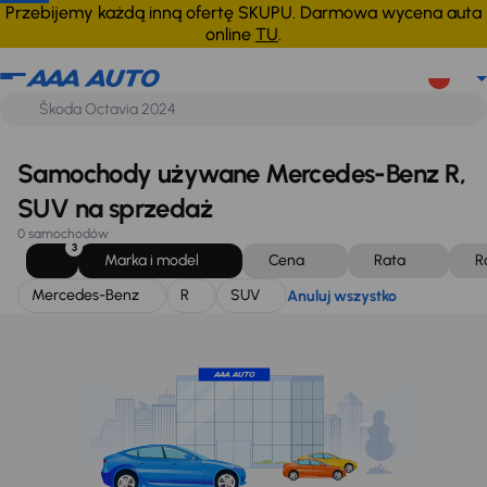
Mercedes-Benz
R
SUV
Anuluj wszystko
Przebijemy każdą inną ofertę SKUPU. Darmowa wycena auta
online
TU
.
Samochody używane Mercedes-Benz R,
SUV na sprzedaż
0 samochodów
3
Marka i model
Cena
Rata
R
Mercedes-Benz
R
SUV
Anuluj wszystko