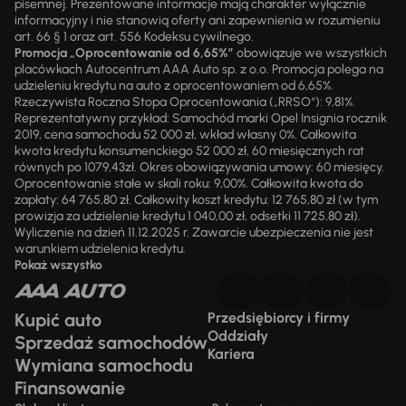
pisemnej. Prezentowane informacje mają charakter wyłącznie
informacyjny i nie stanowią oferty ani zapewnienia w rozumieniu
art. 66 § 1 oraz art. 556 Kodeksu cywilnego.
Promocja „Oprocentowanie od 6,65%”
obowiązuje we wszystkich
placówkach Autocentrum AAA Auto sp. z o.o. Promocja polega na
udzieleniu kredytu na auto z oprocentowaniem od 6,65%.
Rzeczywista Roczna Stopa Oprocentowania („RRSO“): 9,81%.
Reprezentatywny przykład: Samochód marki Opel Insignia rocznik
2019, cena samochodu 52 000 zł, wkład własny 0%. Całkowita
kwota kredytu konsumenckiego 52 000 zł, 60 miesięcznych rat
równych po 1079,43zł. Okres obowiązywania umowy: 60 miesięcy.
Oprocentowanie stałe w skali roku: 9,00%. Całkowita kwota do
zapłaty: 64 765,80 zł. Całkowity koszt kredytu: 12 765,80 zł (w tym
prowizja za udzielenie kredytu 1 040,00 zł, odsetki 11 725,80 zł).
Wyliczenie na dzień 11.12.2025 r. Zawarcie ubezpieczenia nie jest
warunkiem udzielenia kredytu.
Pokaż wszystko
Kupić auto
Przedsiębiorcy i firmy
Oddziały
Sprzedaż samochodów
Kariera
Wymiana samochodu
Finansowanie