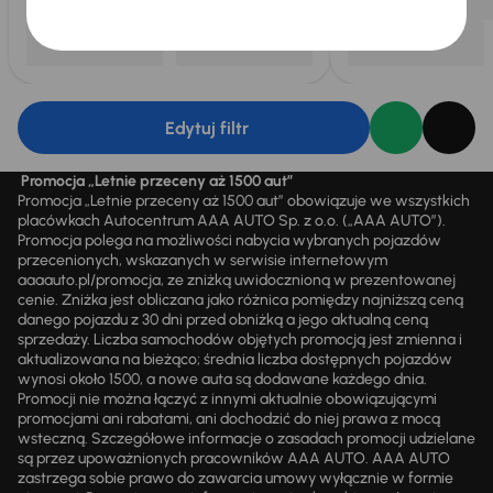
Edytuj filtr
Promocja „Letnie przeceny aż 1500 aut”
Promocja „Letnie przeceny aż 1500 aut” obowiązuje we wszystkich
placówkach Autocentrum AAA AUTO Sp. z o.o. („AAA AUTO”).
Promocja polega na możliwości nabycia wybranych pojazdów
przecenionych, wskazanych w serwisie internetowym
aaaauto.pl/promocja, ze zniżką uwidocznioną w prezentowanej
cenie. Zniżka jest obliczana jako różnica pomiędzy najniższą ceną
danego pojazdu z 30 dni przed obniżką a jego aktualną ceną
sprzedaży. Liczba samochodów objętych promocją jest zmienna i
aktualizowana na bieżąco; średnia liczba dostępnych pojazdów
wynosi około 1500, a nowe auta są dodawane każdego dnia.
Promocji nie można łączyć z innymi aktualnie obowiązującymi
promocjami ani rabatami, ani dochodzić do niej prawa z mocą
wsteczną. Szczegółowe informacje o zasadach promocji udzielane
są przez upoważnionych pracowników AAA AUTO. AAA AUTO
zastrzega sobie prawo do zawarcia umowy wyłącznie w formie