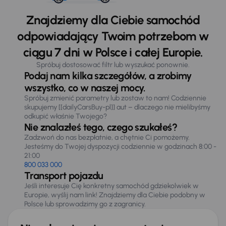
Znajdziemy dla Ciebie samochód
odpowiadający Twoim potrzebom w
ciągu 7 dni w Polsce i całej Europie.
Spróbuj dostosować filtr lub wyszukać ponownie.
Podaj nam kilka szczegółów, a zrobimy
wszystko, co w naszej mocy.
Spróbuj zmienić parametry lub zostaw to nam! Codziennie
skupujemy [[dailyCarsBuy-pl]] aut – dlaczego nie mielibyśmy
odkupić właśnie Twojego?
Nie znalazłeś tego, czego szukałeś?
Zadzwoń do nas bezpłatnie, a chętnie Ci pomożemy.
Jesteśmy do Twojej dyspozycji codziennie w godzinach 8:00 -
21:00
800 033 000
Transport pojazdu
Jeśli interesuje Cię konkretny samochód gdziekolwiek w
Europie, wyślij nam link! Znajdziemy dla Ciebie podobny w
Polsce lub sprowadzimy go z zagranicy.