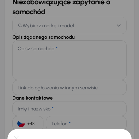
Niezobowiązujące zapytanie o
samochód
Wybierz markę i model
Opis żądanego samochodu
Opisz samochód
*
Link do ogłoszenia w innym serwisie
Dane kontaktowe
Imię i nazwisko
*
Telefon
*
+48
E-mail
*