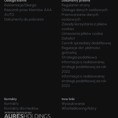
Obsługa klienta
Dokumenty prawne
Reklamacje/Skarga
Regulamin strony
Rzecznik praw klientów AAA
Obsługa danych osobowych
AUTO
Przetwarzanie danych
Dokumenty do pobrania
osobowych
Zasady korzystania z plików
cookies
Ustawienia plików cookie
DataAct
Cennik sprzedaży dodatkowej
Regulacje dot. płatności
gotówką
Strategia podatkowa
Informacja o realizowanej
strategii podatkowej za rok
2022
Informacja o realizowanej
strategii podatkowej za rok
2023
Kontakty
Inne linki
Kontakty
Wyszukiwanie
Kontakty dla mediów
Whistleblowing Policy
Jesteśmy częścią grupy