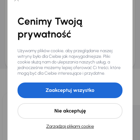
Chcę otrzymywać informacje o ofertach rabatowych
Na e-mail
(opcjonalnie)
Cenimy Twoją
Na numer telefonu
(opcjonalnie)
prywatność
Wyślij zapytanie
Zwracamy uwagę, że umówienie spotkania nie jest równoznaczne z rezerwacją
ani zagwarantowaną dostępnością pojazdu. AURES Holdings a.s., z siedzibą
Używamy plików cookie, aby przeglądanie naszej
Dopraváků 874/15, Čimice, 184 00 Praga 8, będzie przechowywać i przetwarzać
Twoje dane osobowe zgodnie z zasadami ochrony i przetwarzania
danych
witryny było dla Ciebie jak najwygodniejsze. Pliki
osobowych
.
cookie służą nam do ulepszania naszych usług, a
jednocześnie możemy lepiej oferować Ci treści, które
Wybraliśmy dla Ciebie
mogą być dla Ciebie interesujące i przydatne.
Wybieramy dla Ciebie
najlepsze pojazdy
z naszej oferty. Kupimy
dla Ciebie
do 400 pojazdów
każdego dnia.
Zaakceptuj wszystko
Nie akceptuję
Zarządzaj plikami cookie