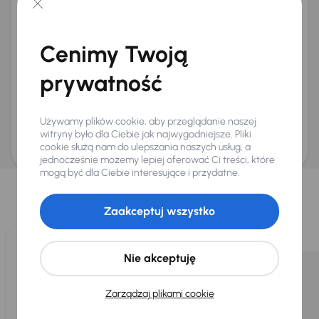
+48
E-mail
*
Chcę otrzymywać informacje o ofertach rabatowych
Cenimy Twoją
Na e-mail
(opcjonalnie)
Na numer telefonu
(opcjonalnie)
prywatność
Wyślij zapytanie
Zwracamy uwagę, że umówienie spotkania nie jest równoznaczne z rezerwacją
Używamy plików cookie, aby przeglądanie naszej
ani zagwarantowaną dostępnością pojazdu. AURES Holdings a.s., z siedzibą
Dopraváků 874/15, Čimice, 184 00 Praga 8, będzie przechowywać i przetwarzać
witryny było dla Ciebie jak najwygodniejsze. Pliki
Twoje dane osobowe zgodnie z zasadami ochrony i przetwarzania
danych
cookie służą nam do ulepszania naszych usług, a
osobowych
.
jednocześnie możemy lepiej oferować Ci treści, które
Wybraliśmy dla Ciebie
mogą być dla Ciebie interesujące i przydatne.
Wybieramy dla Ciebie
najlepsze pojazdy
z naszej oferty. Kupimy
Zaakceptuj wszystko
dla Ciebie
do 400 pojazdów
każdego dnia.
Nie akceptuję
Zarządzaj plikami cookie