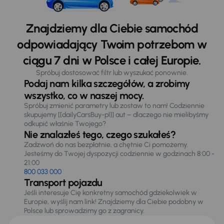
Znajdziemy dla Ciebie samochód
odpowiadający Twoim potrzebom w
ciągu 7 dni w Polsce i całej Europie.
Spróbuj dostosować filtr lub wyszukać ponownie.
Podaj nam kilka szczegółów, a zrobimy
wszystko, co w naszej mocy.
Spróbuj zmienić parametry lub zostaw to nam! Codziennie
skupujemy [[dailyCarsBuy-pl]] aut – dlaczego nie mielibyśmy
odkupić właśnie Twojego?
Nie znalazłeś tego, czego szukałeś?
Zadzwoń do nas bezpłatnie, a chętnie Ci pomożemy.
Jesteśmy do Twojej dyspozycji codziennie w godzinach 8:00 -
21:00
800 033 000
Transport pojazdu
Jeśli interesuje Cię konkretny samochód gdziekolwiek w
Europie, wyślij nam link! Znajdziemy dla Ciebie podobny w
Polsce lub sprowadzimy go z zagranicy.