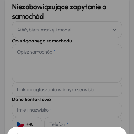
Niezobowiązujące zapytanie o
samochód
Wybierz markę i model
Opis żądanego samochodu
Opisz samochód
*
Link do ogłoszenia w innym serwisie
Dane kontaktowe
Imię i nazwisko
*
Telefon
*