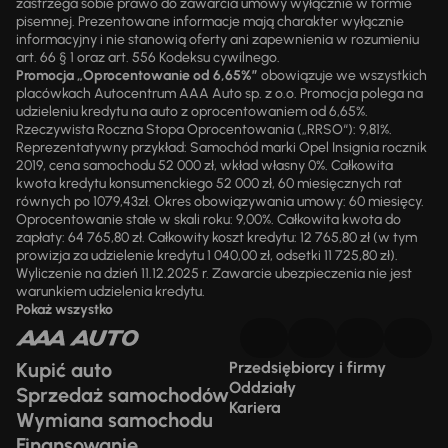
zastrzega sobie prawo do zawarcia umowy wyłącznie w formie
pisemnej. Prezentowane informacje mają charakter wyłącznie
informacyjny i nie stanowią oferty ani zapewnienia w rozumieniu
art. 66 § 1 oraz art. 556 Kodeksu cywilnego.
Promocja „Oprocentowanie od 6,65%”
obowiązuje we wszystkich
placówkach Autocentrum AAA Auto sp. z o.o. Promocja polega na
udzieleniu kredytu na auto z oprocentowaniem od 6,65%.
Rzeczywista Roczna Stopa Oprocentowania („RRSO“): 9,81%.
Reprezentatywny przykład: Samochód marki Opel Insignia rocznik
2019, cena samochodu 52 000 zł, wkład własny 0%. Całkowita
kwota kredytu konsumenckiego 52 000 zł, 60 miesięcznych rat
równych po 1079,43zł. Okres obowiązywania umowy: 60 miesięcy.
Oprocentowanie stałe w skali roku: 9,00%. Całkowita kwota do
zapłaty: 64 765,80 zł. Całkowity koszt kredytu: 12 765,80 zł (w tym
prowizja za udzielenie kredytu 1 040,00 zł, odsetki 11 725,80 zł).
Wyliczenie na dzień 11.12.2025 r. Zawarcie ubezpieczenia nie jest
warunkiem udzielenia kredytu.
Pokaż wszystko
Kupić auto
Przedsiębiorcy i firmy
Oddziały
Sprzedaż samochodów
Kariera
Wymiana samochodu
Finansowanie