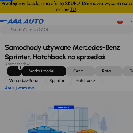
Mercedes-Benz
Sprinter
Hatchback
Anuluj wszystko
Przebijemy każdą inną ofertę SKUPU. Darmowa wycena auta
online
TU
.
Samochody używane Mercedes-Benz
Sprinter, Hatchback na sprzedaż
0 samochodów
3
Marka i model
Cena
Rata
R
Mercedes-Benz
Sprinter
Hatchback
Anuluj wszystko