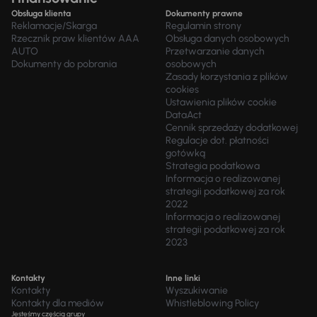
Obsługa klienta
Dokumenty prawne
Reklamacje/Skarga
Regulamin strony
Rzecznik praw klientów AAA
Obsługa danych osobowych
AUTO
Przetwarzanie danych
Dokumenty do pobrania
osobowych
Zasady korzystania z plików
cookies
Ustawienia plików cookie
DataAct
Cennik sprzedaży dodatkowej
Regulacje dot. płatności
gotówką
Strategia podatkowa
Informacja o realizowanej
strategii podatkowej za rok
2022
Informacja o realizowanej
strategii podatkowej za rok
2023
Kontakty
Inne linki
Kontakty
Wyszukiwanie
Kontakty dla mediów
Whistleblowing Policy
Jesteśmy częścią grupy