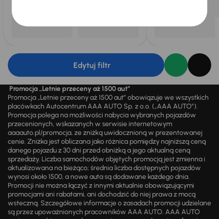
Edytuj filtr
Promocja „Letnie przeceny aż 1500 aut”
Promocja „Letnie przeceny aż 1500 aut” obowiązuje we wszystkich
placówkach Autocentrum AAA AUTO Sp. z o.o. („AAA AUTO”).
Promocja polega na możliwości nabycia wybranych pojazdów
przecenionych, wskazanych w serwisie internetowym
aaaauto.pl/promocja, ze zniżką uwidocznioną w prezentowanej
cenie. Zniżka jest obliczana jako różnica pomiędzy najniższą ceną
danego pojazdu z 30 dni przed obniżką a jego aktualną ceną
sprzedaży. Liczba samochodów objętych promocją jest zmienna i
aktualizowana na bieżąco; średnia liczba dostępnych pojazdów
wynosi około 1500, a nowe auta są dodawane każdego dnia.
Promocji nie można łączyć z innymi aktualnie obowiązującymi
promocjami ani rabatami, ani dochodzić do niej prawa z mocą
wsteczną. Szczegółowe informacje o zasadach promocji udzielane
są przez upoważnionych pracowników AAA AUTO. AAA AUTO