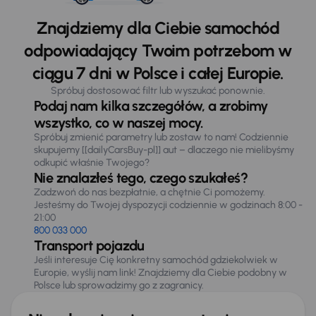
Znajdziemy dla Ciebie samochód
odpowiadający Twoim potrzebom w
ciągu 7 dni w Polsce i całej Europie.
Spróbuj dostosować filtr lub wyszukać ponownie.
Podaj nam kilka szczegółów, a zrobimy
wszystko, co w naszej mocy.
Spróbuj zmienić parametry lub zostaw to nam! Codziennie
skupujemy [[dailyCarsBuy-pl]] aut – dlaczego nie mielibyśmy
odkupić właśnie Twojego?
Nie znalazłeś tego, czego szukałeś?
Zadzwoń do nas bezpłatnie, a chętnie Ci pomożemy.
Jesteśmy do Twojej dyspozycji codziennie w godzinach 8:00 -
21:00
800 033 000
Transport pojazdu
Jeśli interesuje Cię konkretny samochód gdziekolwiek w
Europie, wyślij nam link! Znajdziemy dla Ciebie podobny w
Polsce lub sprowadzimy go z zagranicy.