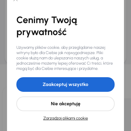
Chcę otrzymywać informacje o ofertach rabatowych
Na e-mail
(opcjonalnie)
Cenimy Twoją
Na numer telefonu
(opcjonalnie)
prywatność
Wyślij zapytanie
Zwracamy uwagę, że umówienie spotkania nie jest równoznaczne z rezerwacją
ani zagwarantowaną dostępnością pojazdu. AURES Holdings a.s., z siedzibą
Używamy plików cookie, aby przeglądanie naszej
Dopraváků 874/15, Čimice, 184 00 Praga 8, będzie przechowywać i przetwarzać
Twoje dane osobowe zgodnie z zasadami ochrony i przetwarzania
danych
witryny było dla Ciebie jak najwygodniejsze. Pliki
osobowych
.
cookie służą nam do ulepszania naszych usług, a
jednocześnie możemy lepiej oferować Ci treści, które
Wybraliśmy dla Ciebie
mogą być dla Ciebie interesujące i przydatne.
Wybieramy dla Ciebie
najlepsze pojazdy
z naszej oferty. Kupimy
dla Ciebie
do 400 pojazdów
każdego dnia.
Zaakceptuj wszystko
Nie akceptuję
Zarządzaj plikami cookie