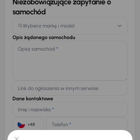
Niezobowiązujące zapytanie o
samochód
Wybierz markę i model
Opis żądanego samochodu
Opisz samochód
*
Link do ogłoszenia w innym serwisie
Dane kontaktowe
Imię i nazwisko
*
Telefon
*
+48
E-mail
*