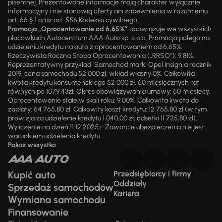
pisemnej. Prezentowane informacje mają charakter wyłącznie
informacyjny i nie stanowią oferty ani zapewnienia w rozumieniu
art. 66 § 1 oraz art. 556 Kodeksu cywilnego.
Promocja „Oprocentowanie od 6,65%”
obowiązuje we wszystkich
placówkach Autocentrum AAA Auto sp. z o.o. Promocja polega na
udzieleniu kredytu na auto z oprocentowaniem od 6,65%.
Rzeczywista Roczna Stopa Oprocentowania („RRSO“): 9,81%.
Reprezentatywny przykład: Samochód marki Opel Insignia rocznik
2019, cena samochodu 52 000 zł, wkład własny 0%. Całkowita
kwota kredytu konsumenckiego 52 000 zł, 60 miesięcznych rat
równych po 1079,43zł. Okres obowiązywania umowy: 60 miesięcy.
Oprocentowanie stałe w skali roku: 9,00%. Całkowita kwota do
zapłaty: 64 765,80 zł. Całkowity koszt kredytu: 12 765,80 zł (w tym
prowizja za udzielenie kredytu 1 040,00 zł, odsetki 11 725,80 zł).
Wyliczenie na dzień 11.12.2025 r. Zawarcie ubezpieczenia nie jest
warunkiem udzielenia kredytu.
Pokaż wszystko
Kupić auto
Przedsiębiorcy i firmy
Oddziały
Sprzedaż samochodów
Kariera
Wymiana samochodu
Finansowanie