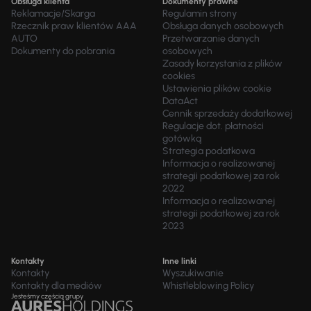
Obsługa klienta
Dokumenty prawne
Reklamacje/Skarga
Regulamin strony
Rzecznik praw klientów AAA
Obsługa danych osobowych
AUTO
Przetwarzanie danych
Dokumenty do pobrania
osobowych
Zasady korzystania z plików
cookies
Ustawienia plików cookie
DataAct
Cennik sprzedaży dodatkowej
Regulacje dot. płatności
gotówką
Strategia podatkowa
Informacja o realizowanej
strategii podatkowej za rok
2022
Informacja o realizowanej
strategii podatkowej za rok
2023
Kontakty
Inne linki
Kontakty
Wyszukiwanie
Kontakty dla mediów
Whistleblowing Policy
Jesteśmy częścią grupy