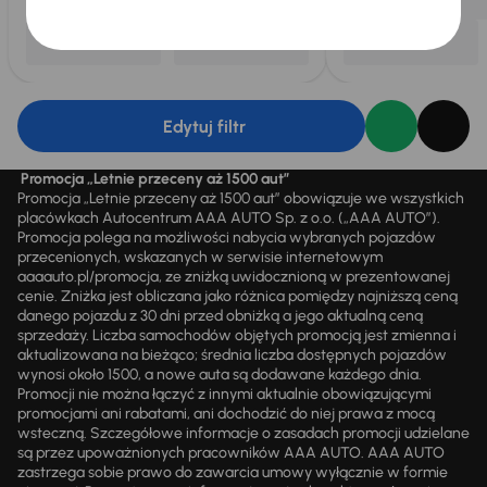
Edytuj filtr
Promocja „Letnie przeceny aż 1500 aut”
Promocja „Letnie przeceny aż 1500 aut” obowiązuje we wszystkich
placówkach Autocentrum AAA AUTO Sp. z o.o. („AAA AUTO”).
Promocja polega na możliwości nabycia wybranych pojazdów
przecenionych, wskazanych w serwisie internetowym
aaaauto.pl/promocja, ze zniżką uwidocznioną w prezentowanej
cenie. Zniżka jest obliczana jako różnica pomiędzy najniższą ceną
danego pojazdu z 30 dni przed obniżką a jego aktualną ceną
sprzedaży. Liczba samochodów objętych promocją jest zmienna i
aktualizowana na bieżąco; średnia liczba dostępnych pojazdów
wynosi około 1500, a nowe auta są dodawane każdego dnia.
Promocji nie można łączyć z innymi aktualnie obowiązującymi
promocjami ani rabatami, ani dochodzić do niej prawa z mocą
wsteczną. Szczegółowe informacje o zasadach promocji udzielane
są przez upoważnionych pracowników AAA AUTO. AAA AUTO
zastrzega sobie prawo do zawarcia umowy wyłącznie w formie