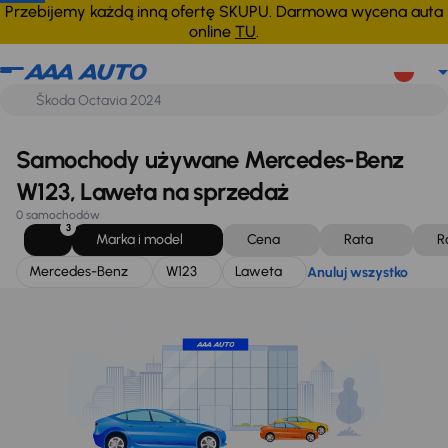
Mercedes-Benz
W123
Laweta
Anuluj wszystko
Przebijemy każdą inną ofertę SKUPU. Darmowa wycena auta
online
TU
.
Samochody używane Mercedes-Benz
W123, Laweta na sprzedaż
0 samochodów
3
Marka i model
Cena
Rata
R
Mercedes-Benz
W123
Laweta
Anuluj wszystko