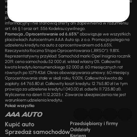
wsteczną. Szczegółowe informacje o zasadach promocji udzielane
są przez upoważnionych pracowników AAA AUTO. AAA AUTO
zastrzega sobie prawo do zawarcia umowy wyłącznie w formie
pisemnej. Prezentowane informacje mają charakter wyłącznie
informacyjny i nie stanowią oferty ani zapewnienia w rozumieniu
art. 66 § 1 oraz art. 556 Kodeksu cywilnego.
Promocja „Oprocentowanie od 6,65%”
obowiązuje we wszystkich
placówkach Autocentrum AAA Auto sp. z o.o. Promocja polega na
udzieleniu kredytu na auto z oprocentowaniem od 6,65%.
Rzeczywista Roczna Stopa Oprocentowania („RRSO“): 9,81%.
Reprezentatywny przykład: Samochód marki Opel Insignia rocznik
2019, cena samochodu 52 000 zł, wkład własny 0%. Całkowita
kwota kredytu konsumenckiego 52 000 zł, 60 miesięcznych rat
równych po 1079,43zł. Okres obowiązywania umowy: 60 miesięcy.
Oprocentowanie stałe w skali roku: 9,00%. Całkowita kwota do
zapłaty: 64 765,80 zł. Całkowity koszt kredytu: 12 765,80 zł (w tym
prowizja za udzielenie kredytu 1 040,00 zł, odsetki 11 725,80 zł).
Wyliczenie na dzień 11.12.2025 r. Zawarcie ubezpieczenia nie jest
warunkiem udzielenia kredytu.
Pokaż wszystko
Kupić auto
Przedsiębiorcy i firmy
Oddziały
Sprzedaż samochodów
Kariera