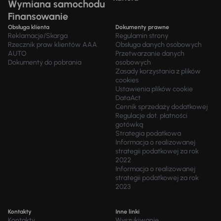
Wymiana samochodu
Finansowanie
Obsługa klienta
Dokumenty prawne
Reklamacje/Skarga
Regulamin strony
Rzecznik praw klientów AAA
Obsługa danych osobowych
AUTO
Przetwarzanie danych
Dokumenty do pobrania
osobowych
Zasady korzystania z plików
cookies
Ustawienia plików cookie
DataAct
Cennik sprzedaży dodatkowej
Regulacje dot. płatności
gotówką
Strategia podatkowa
Informacja o realizowanej
strategii podatkowej za rok
2022
Informacja o realizowanej
strategii podatkowej za rok
2023
Kontakty
Inne linki
Kontakty
Wyszukiwanie