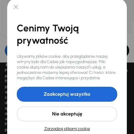
Cenimy Twoją
prywatność
Edytuj filtr
Używamy plików cookie, aby przeglądanie naszej
witryny było dla Ciebie jak najwygodniejsze. Pliki
Promocja „Letnie przeceny aż 1500 aut”
cookie służą nam do ulepszania naszych usług, a
Promocja „Letnie przeceny aż 1500 aut” obowiązuje we wszystkich
jednocześnie możemy lepiej oferować Ci treści, które
placówkach Autocentrum AAA AUTO Sp. z o.o. („AAA AUTO”).
mogą być dla Ciebie interesujące i przydatne.
Promocja polega na możliwości nabycia wybranych pojazdów
przecenionych, wskazanych w serwisie internetowym
aaaauto.pl/promocja, ze zniżką uwidocznioną w prezentowanej
Zaakceptuj wszystko
cenie. Zniżka jest obliczana jako różnica pomiędzy najniższą ceną
danego pojazdu z 30 dni przed obniżką a jego aktualną ceną
sprzedaży. Liczba samochodów objętych promocją jest zmienna i
aktualizowana na bieżąco; średnia liczba dostępnych pojazdów
Nie akceptuję
wynosi około 1500, a nowe auta są dodawane każdego dnia.
Promocji nie można łączyć z innymi aktualnie obowiązującymi
Zarządzaj plikami cookie
promocjami ani rabatami, ani dochodzić do niej prawa z mocą