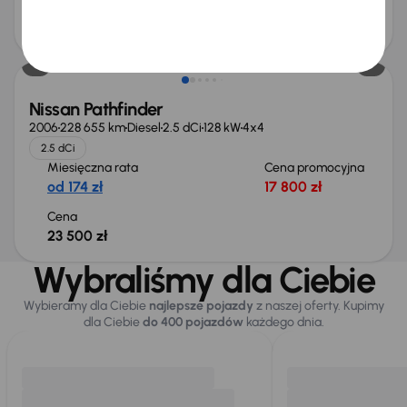
Cena
25 000 zł
Nissan Pathfinder
2006
228 655 km
Diesel
2.5 dCi
128 kW
4x4
2.5 dCi
Miesięczna rata
Cena promocyjna
od 174 zł
17 800 zł
Cena
23 500 zł
Wybraliśmy dla Ciebie
Wybieramy dla Ciebie
najlepsze pojazdy
z naszej oferty. Kupimy
dla Ciebie
do 400 pojazdów
każdego dnia.