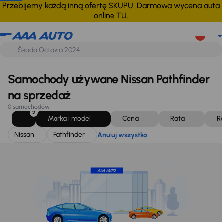
Nissan
Pathfinder
Anuluj wszystko
Przebijemy każdą inną ofertę SKUPU. Darmowa wycena auta
online
TU
.
Samochody używane Nissan Pathfinder
na sprzedaż
0 samochodów
2
Marka i model
Cena
Rata
R
Nissan
Pathfinder
Anuluj wszystko