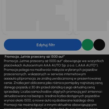
Edytuj filtr
Promocja „Letnie przeceny aż 1500 aut”
Promocja „Letnie przeceny aż 1500 aut” obowiązuje we wszystkich
placówkach Autocentrum AAA AUTO Sp. z o.o. („AAA AUTO”).
Promocja polega na możliwości nabycia wybranych pojazdów
przecenionych, wskazanych w serwisie internetowym
aaaauto.pl/promocja, ze zniżką uwidocznioną w prezentowanej
cenie. Zniżka jest obliczana jako różnica pomiędzy najniższą ceną
danego pojazdu z 30 dni przed obniżką a jego aktualną ceną
sprzedaży. Liczba samochodów objętych promocją jest zmienna i
aktualizowana na bieżąco; średnia liczba dostępnych pojazdów
wynosi około 1500, a nowe auta są dodawane każdego dnia.
Promocji nie można łączyć z innymi aktualnie obowiązującymi