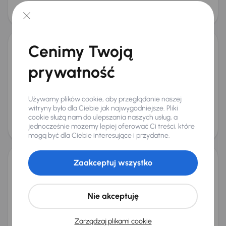
obniżką
30 500 zł
32 200 zł
Cenimy Twoją
Nissan Pathfinder
prywatność
2010
299 836 km
Diesel
2.5 dCi
140 kW
4x4
2.5 dCi
Miesięczna rata
Cena promocyjna
Używamy plików cookie, aby przeglądanie naszej
od 193 zł
26 700 zł
witryny było dla Ciebie jak najwygodniejsze. Pliki
Cena
cookie służą nam do ulepszania naszych usług, a
jednocześnie możemy lepiej oferować Ci treści, które
32 500 zł
mogą być dla Ciebie interesujące i przydatne.
Zaakceptuj wszystko
Nissan Pathfinder
2007
299 708 km
Diesel
2.5 dCi
128 kW
4x4
2.5 dCi
Nie akceptuję
Miesięczna rata
Cena promocyjna
od 185 zł
19 600 zł
Zarządzaj plikami cookie