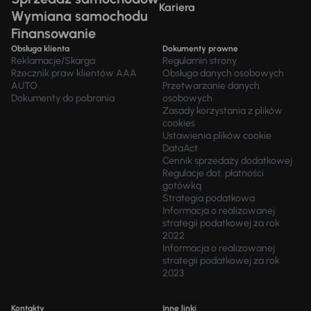
Kariera
Wymiana samochodu
Finansowanie
Obsługa klienta
Dokumenty prawne
Reklamacje/Skarga
Regulamin strony
Rzecznik praw klientów AAA
Obsługa danych osobowych
AUTO
Przetwarzanie danych
Dokumenty do pobrania
osobowych
Zasady korzystania z plików
cookies
Ustawienia plików cookie
DataAct
Cennik sprzedaży dodatkowej
Regulacje dot. płatności
gotówką
Strategia podatkowa
Informacja o realizowanej
strategii podatkowej za rok
2022
Informacja o realizowanej
strategii podatkowej za rok
2023
Kontakty
Inne linki