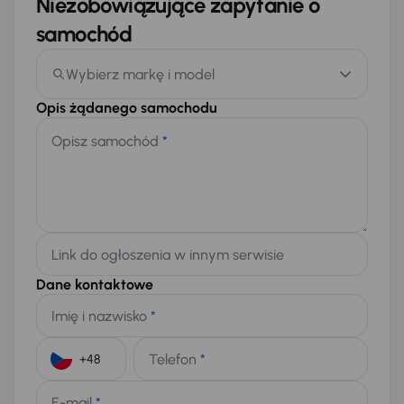
Niezobowiązujące zapytanie o
samochód
Wybierz markę i model
Opis żądanego samochodu
Opisz samochód
*
Link do ogłoszenia w innym serwisie
Dane kontaktowe
Imię i nazwisko
*
Telefon
*
+48
E-mail
*