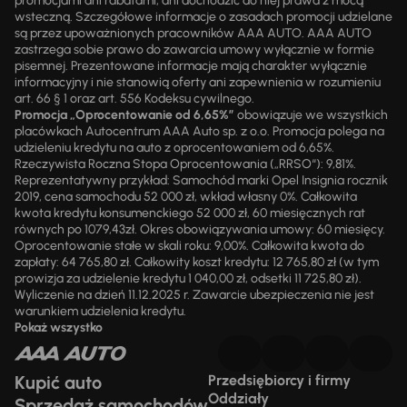
promocjami ani rabatami, ani dochodzić do niej prawa z mocą
wsteczną. Szczegółowe informacje o zasadach promocji udzielane
są przez upoważnionych pracowników AAA AUTO. AAA AUTO
zastrzega sobie prawo do zawarcia umowy wyłącznie w formie
pisemnej. Prezentowane informacje mają charakter wyłącznie
informacyjny i nie stanowią oferty ani zapewnienia w rozumieniu
art. 66 § 1 oraz art. 556 Kodeksu cywilnego.
Promocja „Oprocentowanie od 6,65%”
obowiązuje we wszystkich
placówkach Autocentrum AAA Auto sp. z o.o. Promocja polega na
udzieleniu kredytu na auto z oprocentowaniem od 6,65%.
Rzeczywista Roczna Stopa Oprocentowania („RRSO“): 9,81%.
Reprezentatywny przykład: Samochód marki Opel Insignia rocznik
2019, cena samochodu 52 000 zł, wkład własny 0%. Całkowita
kwota kredytu konsumenckiego 52 000 zł, 60 miesięcznych rat
równych po 1079,43zł. Okres obowiązywania umowy: 60 miesięcy.
Oprocentowanie stałe w skali roku: 9,00%. Całkowita kwota do
zapłaty: 64 765,80 zł. Całkowity koszt kredytu: 12 765,80 zł (w tym
prowizja za udzielenie kredytu 1 040,00 zł, odsetki 11 725,80 zł).
Wyliczenie na dzień 11.12.2025 r. Zawarcie ubezpieczenia nie jest
warunkiem udzielenia kredytu.
Pokaż wszystko
Kupić auto
Przedsiębiorcy i firmy
Oddziały
Sprzedaż samochodów