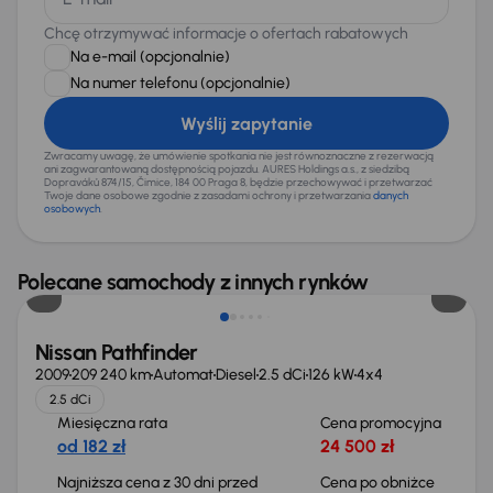
Chcę otrzymywać informacje o ofertach rabatowych
Na e-mail
(opcjonalnie)
Na numer telefonu
(opcjonalnie)
Wyślij zapytanie
Zwracamy uwagę, że umówienie spotkania nie jest równoznaczne z rezerwacją
ani zagwarantowaną dostępnością pojazdu. AURES Holdings a.s., z siedzibą
Dopraváků 874/15, Čimice, 184 00 Praga 8, będzie przechowywać i przetwarzać
Twoje dane osobowe zgodnie z zasadami ochrony i przetwarzania
danych
osobowych
.
Taniej o 1 700 zł
Polecane samochody z innych rynków
Nissan Pathfinder
2009
209 240 km
Automat
Diesel
2.5 dCi
126 kW
4x4
2.5 dCi
Miesięczna rata
Cena promocyjna
od 182 zł
24 500 zł
Najniższa cena z 30 dni przed
Cena po obniżce