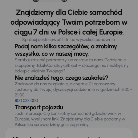
Znajdziemy dla Ciebie samochód
odpowiadający Twoim potrzebom w
ciągu 7 dni w Polsce i całej Europie.
Spróbuj dostosować filtr lub wyszukać ponownie.
Podaj nam kilka szczegółów, a zrobimy
wszystko, co w naszej mocy.
Spróbuj zmienić parametry lub zostaw to nam! Codziennie
skupujemy [[dailyCarsBuy-pl]] aut – dlaczego nie mielibyśmy
odkupić właśnie Twojego?
Nie znalazłeś tego, czego szukałeś?
Zadzwoń do nas bezpłatnie, a chętnie Ci pomożemy.
Jesteśmy do Twojej dyspozycji codziennie w godzinach 8:00 -
21:00
800 033 000
Transport pojazdu
Jeśli interesuje Cię konkretny samochód gdziekolwiek w
Europie, wyślij nam link! Znajdziemy dla Ciebie podobny w
Polsce lub sprowadzimy go z zagranicy.