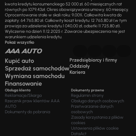
kwota kredytu konsumenckiego 52 000 zł, 60 miesięcznych rat
równych po 1079,43zł. Okres obowiązywania umowy: 60 miesięcy.
Oprocentowanie stałe w skali roku: 9,00%. Całkowita kwota do
zapłaty: 64 765,80 zł. Całkowity koszt kredytu: 12 765,80 zł (w tym
prowizja za udzielenie kredytu 1 040,00 zł, odsetki 11 725,80 zł).
Wyliczenie na dzień 11.12.2025 r. Zawarcie ubezpieczenia nie jest
warunkiem udzielenia kredytu.
Pokaż wszystko
Kupić auto
Przedsiębiorcy i firmy
Oddziały
Sprzedaż samochodów
Kariera
Wymiana samochodu
Finansowanie
Obsługa klienta
Dokumenty prawne
Reklamacje/Skarga
Regulamin strony
Rzecznik praw klientów AAA
Obsługa danych osobowych
AUTO
Przetwarzanie danych
Dokumenty do pobrania
osobowych
Zasady korzystania z plików
cookies
Ustawienia plików cookie
DataAct