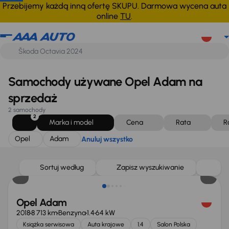
Opel
Adam
Anuluj wszystko
Przebijemy każdą inną ofertę SKUPU. Darmowa wycena auta
online
TU
.
Samochody używane Opel Adam na
sprzedaż
2 samochody
2
Marka i model
Cena
Rata
R
Opel
Adam
Anuluj wszystko
Sortuj według
Zapisz wyszukiwanie
Opel Adam
2018
8 713 km
Benzyna
1.4
64 kW
Książka serwisowa
Auta krajowe
1.4
Salon Polska