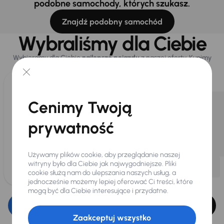
podobne samochody, których szukasz.
Znajdź podobny samochód
Wybraliśmy dla Ciebie
Wybieramy dla Ciebie
najlepsze pojazdy
z naszej oferty. Kupimy
dla Ciebie
do 400 pojazdów
każdego dnia.
Cenimy Twoją
prywatność
Używamy plików cookie, aby przeglądanie naszej
witryny było dla Ciebie jak najwygodniejsze. Pliki
cookie służą nam do ulepszania naszych usług, a
jednocześnie możemy lepiej oferować Ci treści, które
mogą być dla Ciebie interesujące i przydatne.
Edytuj filtr
Zaakceptuj wszystko