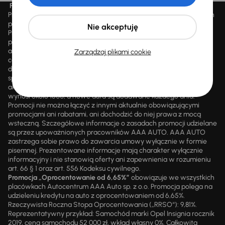
Promocja „Letnie przeceny aż 1500 aut”
Promocja „Letnie przeceny aż 1500 aut” obowiązuje we wszystkich
placówkach Autocentrum AAA AUTO Sp. z o.o. („AAA AUTO”).
Nie akceptuję
Promocja polega na możliwości nabycia wybranych pojazdów
przecenionych, wskazanych w serwisie internetowym
aaaauto.pl/promocja, ze zniżką uwidocznioną w prezentowanej
Zarządzaj plikami cookie
cenie. Zniżka jest obliczana jako różnica pomiędzy najniższą ceną
danego pojazdu z 30 dni przed obniżką a jego aktualną ceną
sprzedaży. Liczba samochodów objętych promocją jest zmienna i
aktualizowana na bieżąco; średnia liczba dostępnych pojazdów
wynosi około 1500, a nowe auta są dodawane każdego dnia.
Promocji nie można łączyć z innymi aktualnie obowiązującymi
promocjami ani rabatami, ani dochodzić do niej prawa z mocą
wsteczną. Szczegółowe informacje o zasadach promocji udzielane
są przez upoważnionych pracowników AAA AUTO. AAA AUTO
zastrzega sobie prawo do zawarcia umowy wyłącznie w formie
pisemnej. Prezentowane informacje mają charakter wyłącznie
informacyjny i nie stanowią oferty ani zapewnienia w rozumieniu
art. 66 § 1 oraz art. 556 Kodeksu cywilnego.
Promocja „Oprocentowanie od 6,65%”
obowiązuje we wszystkich
placówkach Autocentrum AAA Auto sp. z o.o. Promocja polega na
udzieleniu kredytu na auto z oprocentowaniem od 6,65%.
Rzeczywista Roczna Stopa Oprocentowania („RRSO“): 9,81%.
Reprezentatywny przykład: Samochód marki Opel Insignia rocznik
2019, cena samochodu 52 000 zł, wkład własny 0%. Całkowita