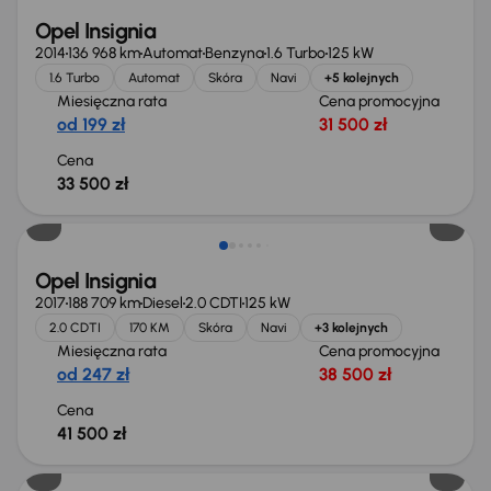
Opel Insignia
2014
136 968 km
Automat
Benzyna
1.6 Turbo
125 kW
1.6 Turbo
Automat
Skóra
Navi
+5 kolejnych
Miesięczna rata
Cena promocyjna
od 199 zł
31 500 zł
Cena
33 500 zł
Opel Insignia
2017
188 709 km
Diesel
2.0 CDTI
125 kW
2.0 CDTI
170 KM
Skóra
Navi
+3 kolejnych
Miesięczna rata
Cena promocyjna
od 247 zł
38 500 zł
Cena
41 500 zł