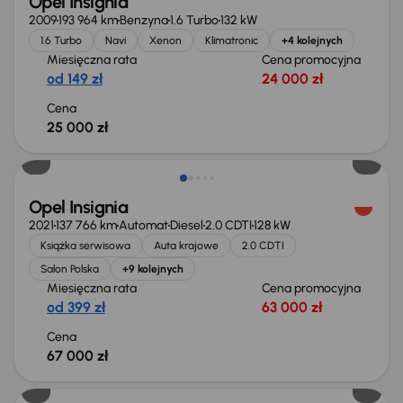
Opel Insignia
2009
193 964 km
Benzyna
1.6 Turbo
132 kW
1.6 Turbo
Navi
Xenon
Klimatronic
+4 kolejnych
Miesięczna rata
Cena promocyjna
od 149 zł
24 000 zł
Cena
25 000 zł
Możliwość odliczenia VAT
Opel Insignia
2021
137 766 km
Automat
Diesel
2.0 CDTI
128 kW
Książka serwisowa
Auta krajowe
2.0 CDTI
Salon Polska
+9 kolejnych
Miesięczna rata
Cena promocyjna
od 399 zł
63 000 zł
Cena
67 000 zł
Taniej o 1 000 zł