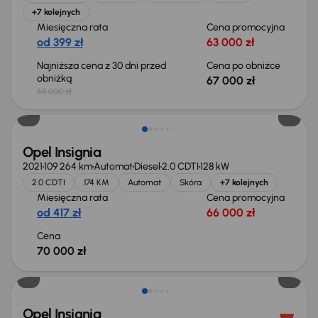
+7 kolejnych
Miesięczna rata
Cena promocyjna
od 399 zł
63 000 zł
Najniższa cena z 30 dni przed
Cena po obniżce
obniżką
67 000 zł
68 000 zł
Opel Insignia
2021
109 264 km
Automat
Diesel
2.0 CDTI
128 kW
2.0 CDTI
174 KM
Automat
Skóra
+7 kolejnych
Miesięczna rata
Cena promocyjna
od 417 zł
66 000 zł
Cena
70 000 zł
Możliwość odliczenia VAT
Opel Insignia