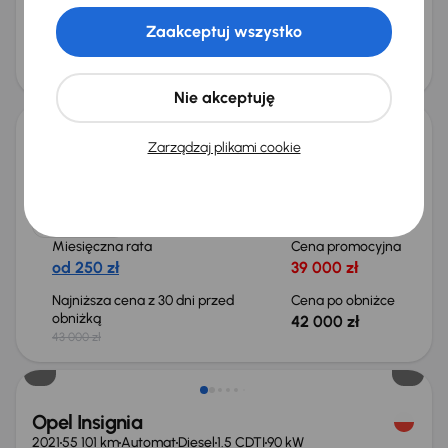
od 336 zł
53 500 zł
Zaakceptuj wszystko
Najniższa cena z 30 dni przed
Cena po obniżce
obniżką
56 500 zł
57 500 zł
Taniej o 1 000 zł
Nie akceptuję
Zarządzaj plikami cookie
Opel Insignia
2021
207 593 km
Diesel
1.5 CDTI
90 kW
Książka serwisowa
Auta krajowe
1.5 CDTI
Salon Polska
+5 kolejnych
Miesięczna rata
Cena promocyjna
od 250 zł
39 000 zł
Najniższa cena z 30 dni przed
Cena po obniżce
obniżką
42 000 zł
43 000 zł
Taniej o 1 500 zł
Opel Insignia
2021
55 101 km
Automat
Diesel
1.5 CDTI
90 kW