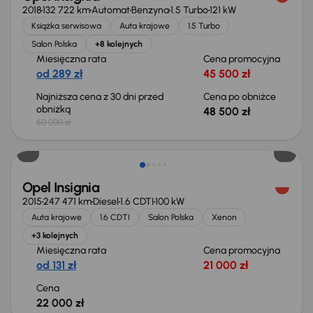
2018
132 722 km
Automat
Benzyna
1.5 Turbo
121 kW
Książka serwisowa
Auta krajowe
1.5 Turbo
Salon Polska
+8 kolejnych
Miesięczna rata
Cena promocyjna
od 289 zł
45 500 zł
Najniższa cena z 30 dni przed
Cena po obniżce
obniżką
48 500 zł
50 000 zł
Opel Insignia
2015
247 471 km
Diesel
1.6 CDTI
100 kW
Auta krajowe
1.6 CDTI
Salon Polska
Xenon
+3 kolejnych
Miesięczna rata
Cena promocyjna
od 131 zł
21 000 zł
Cena
22 000 zł
Taniej o 1 500 zł