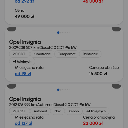
od 292 zł
46 000 zł
Cena
49 000 zł
Taniej o 500 zł
Opel Insignia
2009
238 507 km
Diesel
2.0 CDTI
96 kW
2.0 CDTI
Klimatronic
Tempomat
Parktronic
+1 kolejnych
Miesięczna rata
Cena po obniżce
od 98 zł
16 500 zł
Opel Insignia
2012
175 999 km
Automat
Diesel
2.0 CDTI
96 kW
2.0 CDTI
Automat
Navi
Xenon
+4 kolejnych
Miesięczna rata
Cena promocyjna
od 137 zł
22 000 zł