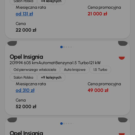
Salon Polska
+4 kolejnych
Miesięczna rata
Cena promocyjna
od 131 zł
21 000 zł
Cena
22 000 zł
Świeżo skupione
Opel Insignia
2019
94 605 km
Automat
Benzyna
1.5 Turbo
121 kW
Od pierwszego właściciela
Auta krajowe
1.5 Turbo
Salon Polska
+9 kolejnych
Miesięczna rata
Cena promocyjna
od 310 zł
49 000 zł
Cena
52 000 zł
Taniej o 1 500 zł
Opel Insignia