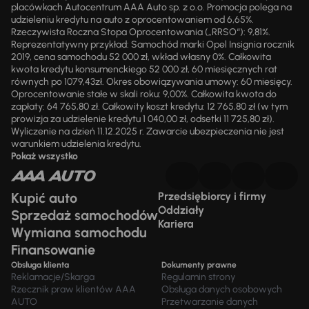
placówkach Autocentrum AAA Auto sp. z o.o. Promocja polega na
udzieleniu kredytu na auto z oprocentowaniem od 6,65%.
Rzeczywista Roczna Stopa Oprocentowania („RRSO“): 9,81%.
Reprezentatywny przykład: Samochód marki Opel Insignia rocznik
2019, cena samochodu 52 000 zł, wkład własny 0%. Całkowita
kwota kredytu konsumenckiego 52 000 zł, 60 miesięcznych rat
równych po 1079,43zł. Okres obowiązywania umowy: 60 miesięcy.
Oprocentowanie stałe w skali roku: 9,00%. Całkowita kwota do
zapłaty: 64 765,80 zł. Całkowity koszt kredytu: 12 765,80 zł (w tym
prowizja za udzielenie kredytu 1 040,00 zł, odsetki 11 725,80 zł).
Wyliczenie na dzień 11.12.2025 r. Zawarcie ubezpieczenia nie jest
warunkiem udzielenia kredytu.
Pokaż wszystko
Kupić auto
Przedsiębiorcy i firmy
Oddziały
Sprzedaż samochodów
Kariera
Wymiana samochodu
Finansowanie
Obsługa klienta
Dokumenty prawne
Reklamacje/Skarga
Regulamin strony
Rzecznik praw klientów AAA
Obsługa danych osobowych
AUTO
Przetwarzanie danych