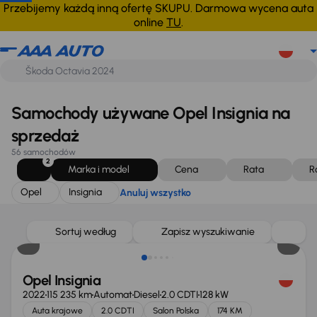
Opel
Insignia
Anuluj wszystko
Przebijemy każdą inną ofertę SKUPU. Darmowa wycena auta
online
TU
.
Samochody używane Opel Insignia na
sprzedaż
56 samochodów
2
Marka i model
Cena
Rata
R
Opel
Insignia
Anuluj wszystko
Taniej o 1 000 zł
Sortuj według
Zapisz wyszukiwanie
Opel Insignia
2022
115 235 km
Automat
Diesel
2.0 CDTI
128 kW
Auta krajowe
2.0 CDTI
Salon Polska
174 KM