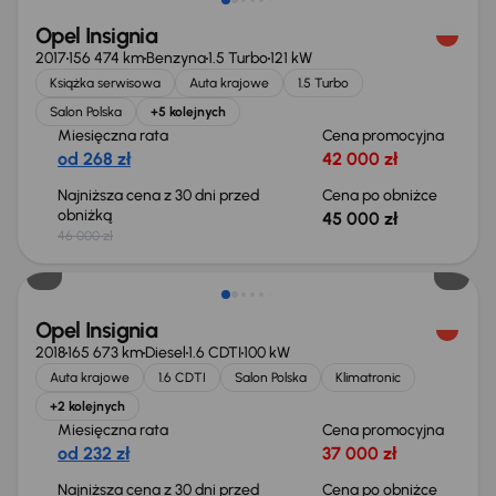
Opel Insignia
2017
156 474 km
Benzyna
1.5 Turbo
121 kW
Książka serwisowa
Auta krajowe
1.5 Turbo
Salon Polska
+5 kolejnych
Miesięczna rata
Cena promocyjna
od 268 zł
42 000 zł
Najniższa cena z 30 dni przed
Cena po obniżce
obniżką
45 000 zł
46 000 zł
Taniej o 1 000 zł
Opel Insignia
2018
165 673 km
Diesel
1.6 CDTI
100 kW
Auta krajowe
1.6 CDTI
Salon Polska
Klimatronic
+2 kolejnych
Miesięczna rata
Cena promocyjna
od 232 zł
37 000 zł
Najniższa cena z 30 dni przed
Cena po obniżce