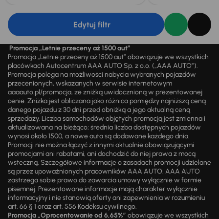
Edytuj filtr
Promocja „Letnie przeceny aż 1500 aut”
Promocja „Letnie przeceny aż 1500 aut” obowiązuje we wszystkich
placówkach Autocentrum AAA AUTO Sp. z o.o. („AAA AUTO”).
Promocja polega na możliwości nabycia wybranych pojazdów
przecenionych, wskazanych w serwisie internetowym
aaaauto.pl/promocja, ze zniżką uwidocznioną w prezentowanej
cenie. Zniżka jest obliczana jako różnica pomiędzy najniższą ceną
danego pojazdu z 30 dni przed obniżką a jego aktualną ceną
sprzedaży. Liczba samochodów objętych promocją jest zmienna i
aktualizowana na bieżąco; średnia liczba dostępnych pojazdów
wynosi około 1500, a nowe auta są dodawane każdego dnia.
Promocji nie można łączyć z innymi aktualnie obowiązującymi
promocjami ani rabatami, ani dochodzić do niej prawa z mocą
wsteczną. Szczegółowe informacje o zasadach promocji udzielane
są przez upoważnionych pracowników AAA AUTO. AAA AUTO
zastrzega sobie prawo do zawarcia umowy wyłącznie w formie
pisemnej. Prezentowane informacje mają charakter wyłącznie
informacyjny i nie stanowią oferty ani zapewnienia w rozumieniu
art. 66 § 1 oraz art. 556 Kodeksu cywilnego.
Promocja „Oprocentowanie od 6,65%”
obowiązuje we wszystkich