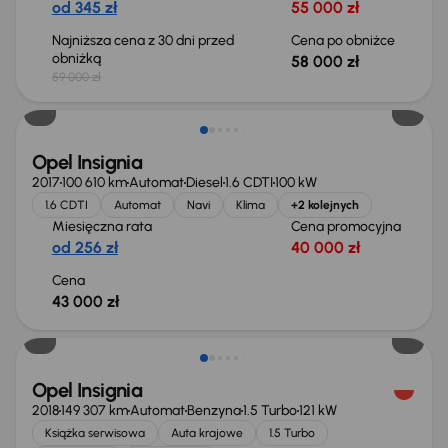
od 345 zł
55 000 zł
Najniższa cena z 30 dni przed
Cena po obniżce
obniżką
58 000 zł
59 000 zł
Opel Insignia
2017
100 610 km
Automat
Diesel
1.6 CDTI
100 kW
1.6 CDTI
Automat
Navi
Klima
+2 kolejnych
Miesięczna rata
Cena promocyjna
od 256 zł
40 000 zł
Cena
43 000 zł
Opel Insignia
2018
149 307 km
Automat
Benzyna
1.5 Turbo
121 kW
Książka serwisowa
Auta krajowe
1.5 Turbo