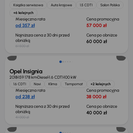
Książka serwisowa
Auta krajowe
1.5 CDTI
Salon Polska
+6 kolejnych
Miesięczna rata
Cena promocyjna
od 357 zł
57 000 zł
Najniższa cena z 30 dni przed
Cena po obniżce
obniżką
60 000 zł
61 500 zł
Taniej o 1 000 zł
Opel Insignia
2018
159 178 km
Diesel
1.6 CDTI
100 kW
1.6 CDTI
Navi
Klima
Tempomat
+2 kolejnych
Miesięczna rata
Cena promocyjna
od 238 zł
38 000 zł
Najniższa cena z 30 dni przed
Cena po obniżce
obniżką
40 000 zł
41 000 zł
Taniej o 1 000 zł