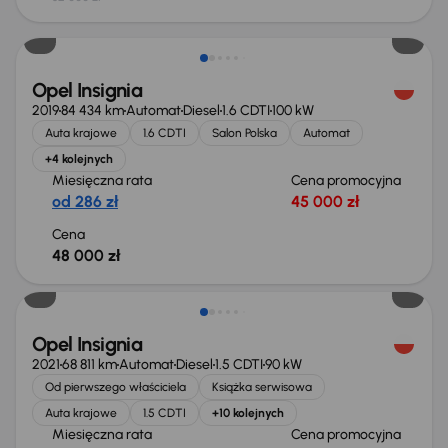
Opel Insignia
2019
84 434 km
Automat
Diesel
1.6 CDTI
100 kW
Auta krajowe
1.6 CDTI
Salon Polska
Automat
+4 kolejnych
Miesięczna rata
Cena promocyjna
od 286 zł
45 000 zł
Cena
48 000 zł
Taniej o 1 000 zł
Opel Insignia
2021
68 811 km
Automat
Diesel
1.5 CDTI
90 kW
Od pierwszego właściciela
Książka serwisowa
Auta krajowe
1.5 CDTI
+10 kolejnych
Miesięczna rata
Cena promocyjna