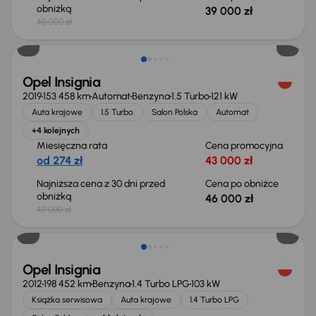
obniżką
39 000 zł
40 000 zł
Taniej o 1 000 zł
Opel Insignia
2019
153 458 km
Automat
Benzyna
1.5 Turbo
121 kW
Auta krajowe
1.5 Turbo
Salon Polska
Automat
+4 kolejnych
Miesięczna rata
Cena promocyjna
od 274 zł
43 000 zł
Najniższa cena z 30 dni przed
Cena po obniżce
obniżką
46 000 zł
47 000 zł
Opel Insignia
2012
198 452 km
Benzyna
1.4 Turbo LPG
103 kW
Książka serwisowa
Auta krajowe
1.4 Turbo LPG