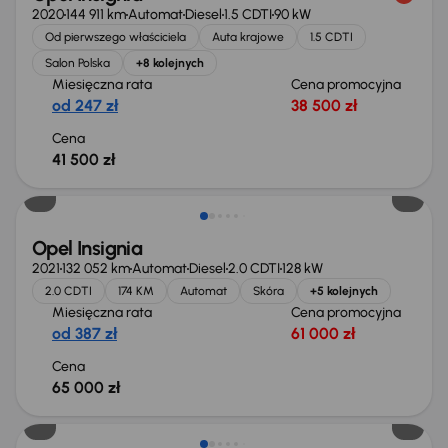
2020
144 911 km
Automat
Diesel
1.5 CDTI
90 kW
Od pierwszego właściciela
Auta krajowe
1.5 CDTI
Salon Polska
+8 kolejnych
Miesięczna rata
Cena promocyjna
od 247 zł
38 500 zł
Cena
41 500 zł
Opel Insignia
2021
132 052 km
Automat
Diesel
2.0 CDTI
128 kW
2.0 CDTI
174 KM
Automat
Skóra
+5 kolejnych
Miesięczna rata
Cena promocyjna
od 387 zł
61 000 zł
Cena
65 000 zł