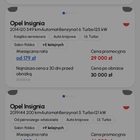
Opel Insignia
2014
120 549 km
Automat
Benzyna
1.6 Turbo
125 kW
Książka serwisowa
Auta krajowe
1.6 Turbo
Salon Polska
+5 kolejnych
Miesięczna rata
Cena promocyjna
od 179 zł
29 000 zł
Najniższa cena z 30 dni przed
Cena po obniżce
obniżką
30 000 zł
31 500 zł
Możliwość odliczenia VAT
Opel Insignia
2019
144 200 km
Automat
Benzyna
1.5 Turbo
121 kW
Od pierwszego właściciela
Auta krajowe
1.5 Turbo
Salon Polska
+9 kolejnych
Miesięczna rata
Cena promocyjna