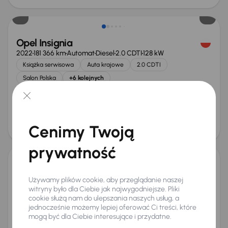
Możliwość odliczenia VAT
Opel Insignia
2022
181 366 km
Automat
Diesel
2.0 CDTI
128 kW
Książka serwisowa
Auta krajowe
2.0 CDTI
Salon Polska
+6 kolejnych
Miesięczna rata
Cena promocyjna
od 298 zł
47 000 zł
Cena
Cenimy Twoją
50 000 zł
Taniej o 1 000 zł
prywatność
Opel Insignia
Używamy plików cookie, aby przeglądanie naszej
2017
62 550 km
Diesel
2.0 CDTI
125 kW
witryny było dla Ciebie jak najwygodniejsze. Pliki
Auta krajowe
2.0 CDTI
Salon Polska
170 KM
cookie służą nam do ulepszania naszych usług, a
jednocześnie możemy lepiej oferować Ci treści, które
+8 kolejnych
mogą być dla Ciebie interesujące i przydatne.
Miesięczna rata
Cena promocyjna