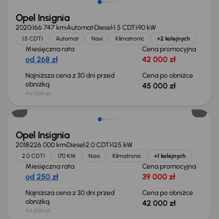
Opel Insignia
2020
166 747 km
Automat
Diesel
1.5 CDTI
90 kW
1.5 CDTI
Automat
Navi
Klimatronic
+2 kolejnych
Miesięczna rata
Cena promocyjna
od 268 zł
42 000 zł
Najniższa cena z 30 dni przed
Cena po obniżce
obniżką
45 000 zł
46 000 zł
Taniej o 2 500 zł
Opel Insignia
2018
226 000 km
Diesel
2.0 CDTI
125 kW
2.0 CDTI
170 KM
Navi
Klimatronic
+1 kolejnych
Miesięczna rata
Cena promocyjna
od 250 zł
39 000 zł
Najniższa cena z 30 dni przed
Cena po obniżce
obniżką
42 000 zł
44 500 zł