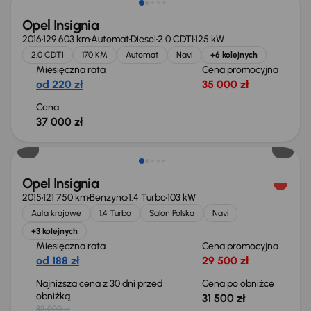
Opel Insignia
2016
129 603 km
Automat
Diesel
2.0 CDTI
125 kW
2.0 CDTI
170 KM
Automat
Navi
+6 kolejnych
Miesięczna rata
Cena promocyjna
od 220 zł
35 000 zł
Cena
37 000 zł
Taniej o 500 zł
Opel Insignia
2015
121 750 km
Benzyna
1.4 Turbo
103 kW
Auta krajowe
1.4 Turbo
Salon Polska
Navi
+3 kolejnych
Miesięczna rata
Cena promocyjna
od 188 zł
29 500 zł
Najniższa cena z 30 dni przed
Cena po obniżce
obniżką
31 500 zł
32 000 zł