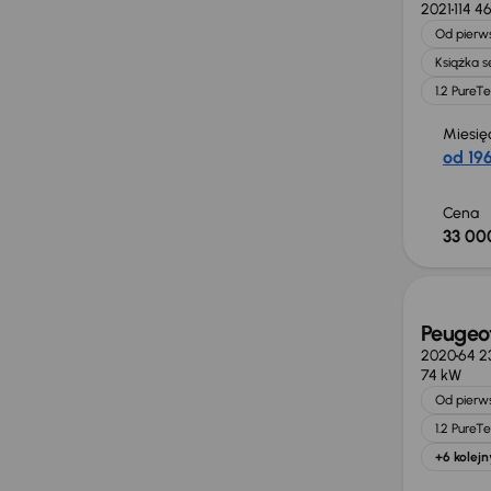
2021
114 4
Od pierws
Książka 
1.2 PureT
Miesię
od 196
Cena
33 000
Świeżo
Peugeo
2020
64 2
74 kW
Od pierws
1.2 PureT
+6 kolejn