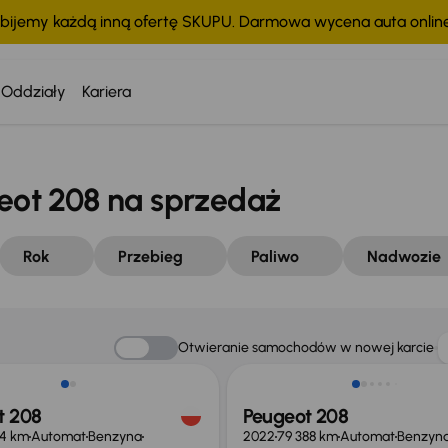
bijemy każdą inną ofertę SKUPU. Darmowa wycena auta onli
Oddziały
Kariera
ot 208 na sprzedaż
Rok
Przebieg
Paliwo
Nadwozie
Świeżo skupione
Otwieranie samochodów w nowej karcie
t 208
Peugeot 208
94 km
Automat
Benzyna
2022
79 388 km
Automat
Benzyn