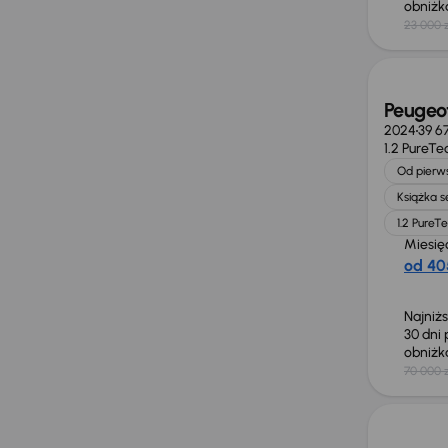
obniż
23 000 z
Świeżo
Peugeo
2024
39 6
1.2 PureTe
Od pierws
Książka 
1.2 PureT
Miesię
od 40
Najniż
30 dni
obniż
70 000 z
Świeżo