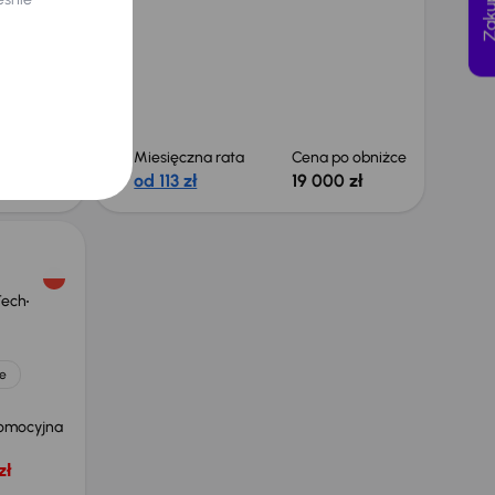
yjna
 zł
 obniżce
 zł
Miesięczna rata
Cena po obniżce
od 113 zł
19 000 zł
Tech
e
omocyjna
zł