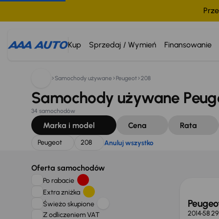
Prze
Szukam:
Peugeot
208
Anuluj wszystko
Kup
Sprzedaj / Wymień
Finansowanie
Samochody używane
Peugeot
208
Samochody używane Peuge
34 samochodów
Marka i model
Cena
Rata
Peugeot
208
Anuluj wszystko
Oferta samochodów
Po rabacie
Extra zniżka
Peugeo
Świeżo skupione
2014
58 2
Z odliczeniem VAT