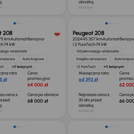
ką
obniżką
ł
58 000 zł
 skupione
Świeżo skupione
t 208
Peugeot 208
75 km
Automat
Benzyna
2024
45 357 km
Automat
Benzyn
ch
74 kW
1.2 PureTech
74 kW
zego właściciela
Od pierwszego właściciela
serwisowa
Auta krajowe
Książka serwisowa
Auta krajow
ech
+11 kolejnych
1.2 PureTech
+11 kolejnych
czna rata
Cena
Miesięczna rata
Cena
promocyjna
promoc
5 zł
od 393 zł
64 000 zł
62 000
sza cena z
Cena po obniżce
Najniższa cena z
Cena po
 przed
30 dni przed
68 000 zł
66 000
ką
obniżką
ł
67 000 zł
 skupione
Świeżo skupione