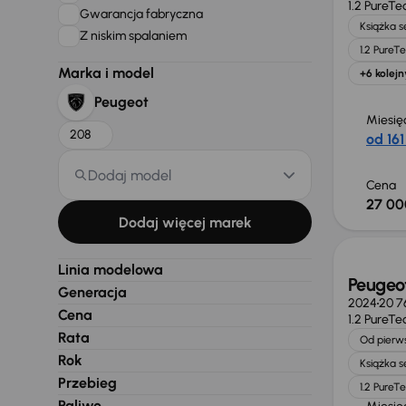
1.2 PureTe
Gwarancja fabryczna
Książka 
Z niskim spalaniem
1.2 PureT
Marka i model
+6 kolejn
Peugeot
Miesię
208
od 161
Dodaj model
Cena
27 00
Świeżo
Dodaj więcej marek
Linia modelowa
Peugeo
Generacja
2024
20 7
Cena
1.2 PureTe
Rata
Od pierws
Rok
Książka 
Przebieg
1.2 PureT
Paliwo