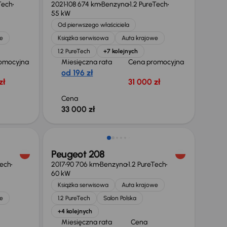
Tech
2021
108 674 km
Benzyna
1.2 PureTech
55 kW
Od pierwszego właściciela
e
Książka serwisowa
Auta krajowe
1.2 PureTech
+7 kolejnych
omocyjna
Miesięczna rata
Cena promocyjna
od 196 zł
zł
31 000 zł
Cena
33 000 zł
Świeżo skupione
Peugeot 208
Tech
2017
90 706 km
Benzyna
1.2 PureTech
60 kW
Książka serwisowa
Auta krajowe
e
1.2 PureTech
Salon Polska
+4 kolejnych
Miesięczna rata
Cena