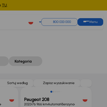
ne
TU
.
Sortuj według
Zapisz wyszukiwanie
800 033 000
Menu
Kategoria
Świeżo skupione
Sortuj według
Zapisz wyszukiwanie
Peugeot 208
a
2023
76 966 km
Automat
Benzyna