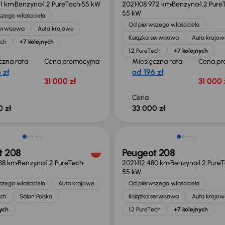
61 km
Benzyna
1.2 PureTech
55 kW
2021
108 972 km
Benzyna
1.2 Pure
55 kW
zego właściciela
Od pierwszego właściciela
serwisowa
Auta krajowe
Książka serwisowa
Auta krajow
ech
+7 kolejnych
1.2 PureTech
+7 kolejnych
czna rata
Cena promocyjna
Miesięczna rata
Cena pr
 zł
od 196 zł
31 000 zł
31 000 
Cena
 zł
33 000 zł
 skupione
Świeżo skupione
t 208
Peugeot 208
38 km
Benzyna
1.2 PureTech
2021
112 480 km
Benzyna
1.2 Pure
55 kW
zego właściciela
Auta krajowe
Od pierwszego właściciela
ech
Salon Polska
Książka serwisowa
Auta krajow
ych
1.2 PureTech
+7 kolejnych