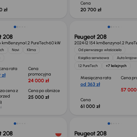
Cena
0 zł
20 700 zł
 skupione
Świeżo skupione
t 208
Peugeot 208
6 km
Benzyna
1.2 PureTech
60 kW
2024
12 154 km
Benzyna
1.2 PureT
ech
Navi
Klima
Od pierwszego właściciela
c
Książka serwisowa
Auta krajow
1.2 PureTech
+7 kolejnych
czna rata
Cena
promocyjna
 zł
Miesięczna rata
Cena pr
24 000 zł
od 363 zł
57 000 
sza cena z
Cena po obniżce
 przed
25 000 zł
Cena
ką
61 000 zł
zł
 skupione
Świeżo skupione
t 208
Peugeot 208