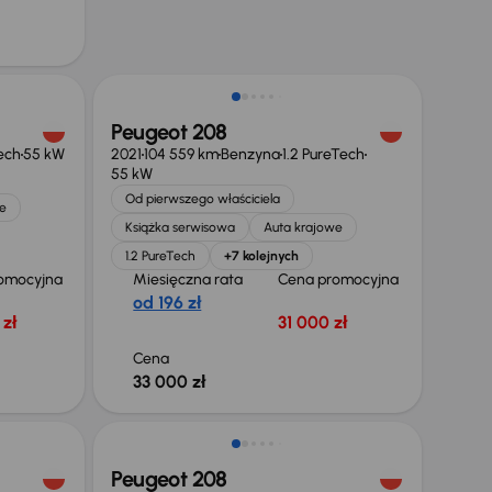
Świeżo skupione
Peugeot 208
ech
55 kW
2021
104 559 km
Benzyna
1.2 PureTech
55 kW
Od pierwszego właściciela
e
Książka serwisowa
Auta krajowe
1.2 PureTech
+7 kolejnych
omocyjna
Miesięczna rata
Cena promocyjna
od 196 zł
zł
31 000 zł
Cena
33 000 zł
Świeżo skupione
Peugeot 208