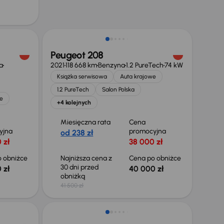
Świeżo skupione
Peugeot 208
a
2021
118 668 km
Benzyna
1.2 PureTech
74 kW
Książka serwisowa
Auta krajowe
1.2 PureTech
Salon Polska
e
+4 kolejnych
Miesięczna rata
Cena
yjna
promocyjna
od 238 zł
 zł
38 000 zł
 obniżce
Najniższa cena z
Cena po obniżce
30 dni przed
 zł
40 000 zł
obniżką
41 500 zł
Świeżo skupione