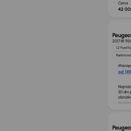
Cena
42 00
Świeżo
Peugeo
2017
81 95
1.2 PureT
Parktroni
Miesię
od 149
Najniż
30 dni
obniż
26 000 
Świeżo
Peugeo