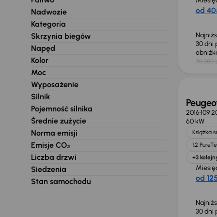
Miesię
od 40
Nadwozie
Kategoria
Najniż
Skrzynia biegów
30 dni
Napęd
obniż
Kolor
70 000 z
Świeżo
Moc
Wyposażenie
Silnik
Peugeo
Pojemność silnika
2016
109 2
Średnie zużycie
60 kW
Norma emisji
Książka 
Emisje CO₂
1.2 PureT
Liczba drzwi
+3 kolejn
Miesię
Siedzenia
od 125
Stan samochodu
Najniż
30 dni