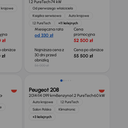
1.2 PureTech
74 kW
 krajowe
Od pierwszego właściciela
Książka serwisowa
Auta krajowe
1.2 PureTech
+11 kolejnych
Miesięczna rata
Cena
yjna
promocyjna
od 330 zł
 zł
52 500 zł
 obniżce
Najniższa cena z
Cena po obniżce
30 dni przed
 zł
55 500 zł
obniżką
56 000 zł
Świeżo skupione
Peugeot 208
a
2014
114 099 km
Benzyna
1.2 PureTech
60 kW
Auta krajowe
1.2 PureTech
e
Salon Polska
Klimatronic
+3 kolejnych