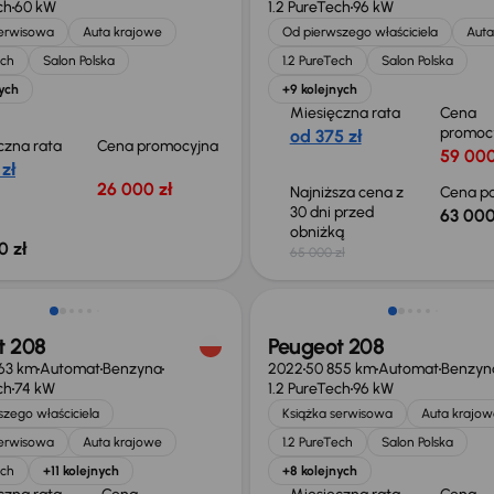
ch
60 kW
1.2 PureTech
96 kW
serwisowa
Auta krajowe
Od pierwszego właściciela
Auta
ech
Salon Polska
1.2 PureTech
Salon Polska
ych
+9 kolejnych
Miesięczna rata
Cena
promoc
od 375 zł
czna rata
Cena promocyjna
59 000
 zł
26 000 zł
Najniższa cena z
Cena po
30 dni przed
63 000
obniżką
0 zł
65 000 zł
 skupione
Świeżo skupione
t 208
Peugeot 208
63 km
Automat
Benzyna
2022
50 855 km
Automat
Benzyn
ch
74 kW
1.2 PureTech
96 kW
zego właściciela
Książka serwisowa
Auta krajow
serwisowa
Auta krajowe
1.2 PureTech
Salon Polska
ech
+11 kolejnych
+8 kolejnych