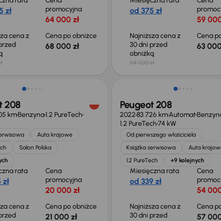
czna rata
Cena
Miesięczna rata
Cena
promocyjna
promoc
5 zł
od 375 zł
64 000 zł
59 000
sza cena z
Cena po obniżce
Najniższa cena z
Cena po
 przed
30 dni przed
68 000 zł
63 000
ką
obniżką
ł
64 000 zł
 skupione
Świeżo skupione
t 208
Peugeot 208
05 km
Benzyna
1.2 PureTech
2022
83 726 km
Automat
Benzyn
1.2 PureTech
74 kW
serwisowa
Auta krajowe
Od pierwszego właściciela
ech
Salon Polska
Książka serwisowa
Auta krajow
ych
1.2 PureTech
+9 kolejnych
czna rata
Cena
Miesięczna rata
Cena
promocyjna
promoc
 zł
od 339 zł
20 000 zł
54 000
sza cena z
Cena po obniżce
Najniższa cena z
Cena po
 przed
30 dni przed
21 000 zł
57 000