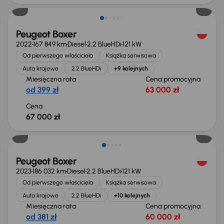
Peugeot Boxer
2022
167 849 km
Diesel
2.2 BlueHDi
121 kW
Od pierwszego właściciela
Książka serwisowa
Auta krajowe
2.2 BlueHDi
+9 kolejnych
Miesięczna rata
Cena promocyjna
od 399 zł
63 000 zł
Cena
67 000 zł
Możliwość odliczenia VAT
Peugeot Boxer
2023
186 032 km
Diesel
2.2 BlueHDi
121 kW
Od pierwszego właściciela
Książka serwisowa
Auta krajowe
2.2 BlueHDi
+10 kolejnych
Miesięczna rata
Cena promocyjna
od 381 zł
60 000 zł