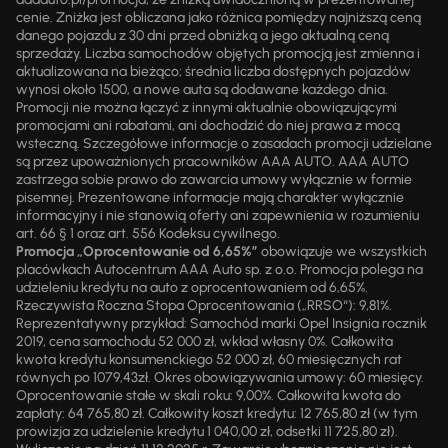
cenie. Zniżka jest obliczana jako różnica pomiędzy najniższą ceną
danego pojazdu z 30 dni przed obniżką a jego aktualną ceną
sprzedaży. Liczba samochodów objętych promocją jest zmienna i
aktualizowana na bieżąco; średnia liczba dostępnych pojazdów
wynosi około 1500, a nowe auta są dodawane każdego dnia.
Promocji nie można łączyć z innymi aktualnie obowiązującymi
promocjami ani rabatami, ani dochodzić do niej prawa z mocą
wsteczną. Szczegółowe informacje o zasadach promocji udzielane
są przez upoważnionych pracowników AAA AUTO. AAA AUTO
zastrzega sobie prawo do zawarcia umowy wyłącznie w formie
pisemnej. Prezentowane informacje mają charakter wyłącznie
informacyjny i nie stanowią oferty ani zapewnienia w rozumieniu
art. 66 § 1 oraz art. 556 Kodeksu cywilnego.
Promocja „Oprocentowanie od 6,65%”
obowiązuje we wszystkich
placówkach Autocentrum AAA Auto sp. z o.o. Promocja polega na
udzieleniu kredytu na auto z oprocentowaniem od 6,65%.
Rzeczywista Roczna Stopa Oprocentowania („RRSO“): 9,81%.
Reprezentatywny przykład: Samochód marki Opel Insignia rocznik
2019, cena samochodu 52 000 zł, wkład własny 0%. Całkowita
kwota kredytu konsumenckiego 52 000 zł, 60 miesięcznych rat
równych po 1079,43zł. Okres obowiązywania umowy: 60 miesięcy.
Oprocentowanie stałe w skali roku: 9,00%. Całkowita kwota do
zapłaty: 64 765,80 zł. Całkowity koszt kredytu: 12 765,80 zł (w tym
prowizja za udzielenie kredytu 1 040,00 zł, odsetki 11 725,80 zł).