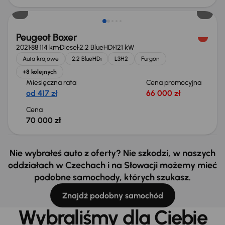
Peugeot Boxer
2021
88 114 km
Diesel
2.2 BlueHDi
121 kW
Auta krajowe
2.2 BlueHDi
L3H2
Furgon
+8 kolejnych
Miesięczna rata
Cena promocyjna
od 417 zł
66 000 zł
Cena
70 000 zł
Nie wybrałeś auto z oferty? Nie szkodzi, w naszych
oddziałach w Czechach i na Słowacji możemy mieć
podobne samochody, których szukasz.
Znajdź podobny samochód
Wybraliśmy dla Ciebie