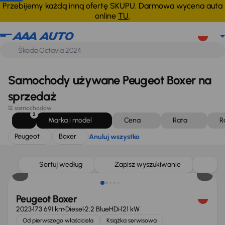
Peugeot
Boxer
Anuluj wszystko
Przebijemy każdą inną ofertę SKUPU. Darmowa wycena auta
online
TU
.
Samochody używane Peugeot Boxer na
sprzedaż
12 samochodów
2
Marka i model
Cena
Rata
R
Peugeot
Boxer
Anuluj wszystko
Możliwość odliczenia VAT
Sortuj według
Zapisz wyszukiwanie
Peugeot Boxer
2023
173 691 km
Diesel
2.2 BlueHDi
121 kW
Od pierwszego właściciela
Książka serwisowa