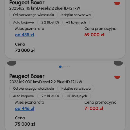
Peugeot Boxer
2023
162 116 km
Diesel
2.2 BlueHDi
121 kW
Od pierwszego właściciela
Książka serwisowa
Auta krajowe
2.2 BlueHDi
+5 kolejnych
Miesięczna rata
Cena promocyjna
od 435 zł
69 000 zł
Cena
73 000 zł
Możliwość odliczenia VAT
Peugeot Boxer
2023
169 000 km
Diesel
2.2 BlueHDi
121 kW
Od pierwszego właściciela
Książka serwisowa
Auta krajowe
2.2 BlueHDi
+10 kolejnych
Miesięczna rata
Cena promocyjna
od 446 zł
71 000 zł
Cena
75 000 zł
Możliwość odliczenia VAT