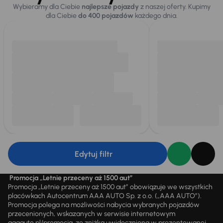
Wybieramy dla Ciebie
najlepsze pojazdy
z naszej oferty. Kupimy
dla Ciebie
do 400 pojazdów
każdego dnia.
Edytuj filtr
Promocja „Letnie przeceny aż 1500 aut”
Promocja „Letnie przeceny aż 1500 aut” obowiązuje we wszystkich
placówkach Autocentrum AAA AUTO Sp. z o.o. („AAA AUTO”).
Promocja polega na możliwości nabycia wybranych pojazdów
przecenionych, wskazanych w serwisie internetowym
aaaauto.pl/promocja, ze zniżką uwidocznioną w prezentowanej