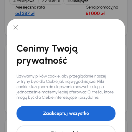
Auta krajowe
2.2 BlueHDi
+10 kolejnych
Miesięczna rata
Cena promocyjna
od 387 zł
61 000 zł
Cena
65 000 zł
Możliwość odliczenia VAT
Cenimy Twoją
Peugeot Boxer
prywatność
2023
156 169 km
Diesel
2.2 BlueHDi
121 kW
Od pierwszego właściciela
Książka serwisowa
Używamy plików cookie, aby przeglądanie naszej
Auta krajowe
2.2 BlueHDi
+10 kolejnych
witryny było dla Ciebie jak najwygodniejsze. Pliki
Miesięczna rata
Cena promocyjna
cookie służą nam do ulepszania naszych usług, a
od 446 zł
71 000 zł
jednocześnie możemy lepiej oferować Ci treści, które
mogą być dla Ciebie interesujące i przydatne.
Cena
75 000 zł
Taniej o 1 500 zł
Zaakceptuj wszystko