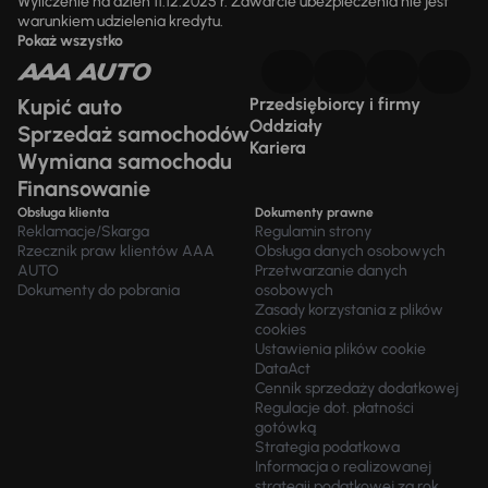
Wyliczenie na dzień 11.12.2025 r. Zawarcie ubezpieczenia nie jest
warunkiem udzielenia kredytu.
Pokaż wszystko
Kupić auto
Przedsiębiorcy i firmy
Oddziały
Sprzedaż samochodów
Kariera
Wymiana samochodu
Finansowanie
Obsługa klienta
Dokumenty prawne
Reklamacje/Skarga
Regulamin strony
Rzecznik praw klientów AAA
Obsługa danych osobowych
AUTO
Przetwarzanie danych
Dokumenty do pobrania
osobowych
Zasady korzystania z plików
cookies
Ustawienia plików cookie
DataAct
Cennik sprzedaży dodatkowej
Regulacje dot. płatności
gotówką
Strategia podatkowa
Informacja o realizowanej
strategii podatkowej za rok