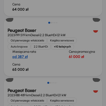
Cena
64 000 zł
Możliwość odliczenia VAT
Peugeot Boxer
2023
199 519 km
Diesel
2.2 BlueHDi
121 kW
Od pierwszego właściciela
Książka serwisowa
Auta krajowe
2.2 BlueHDi
+10 kolejnych
Miesięczna rata
Cena promocyjna
od 387 zł
61 000 zł
Cena
65 000 zł
Możliwość odliczenia VAT
Peugeot Boxer
2023
188 489 km
Diesel
2.2 BlueHDi
121 kW
Od pierwszego właściciela
Książka serwisowa