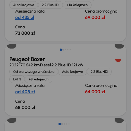
Auta krajowe
2.2 BlueHDi
+10 kolejnych
Miesięczna rata
Cena promocyjna
od 435 zł
69 000 zł
Cena
73 000 zł
Możliwość odliczenia VAT
Peugeot Boxer
2022
170 542 km
Diesel
2.2 BlueHDi
121 kW
Od pierwszego właściciela
Auta krajowe
2.2 BlueHDi
L4H3
+8 kolejnych
Miesięczna rata
Cena promocyjna
od 405 zł
64 000 zł
Cena
68 000 zł
Możliwość odliczenia VAT