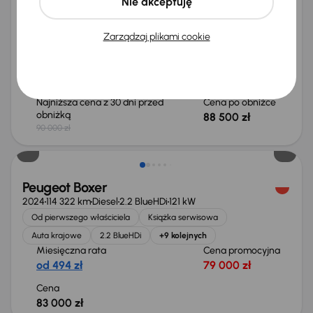
Peugeot Boxer
Nie akceptuję
2024
80 968 km
Diesel
2.2 BlueHDi
121 kW
Od pierwszego właściciela
Książka serwisowa
Zarządzaj plikami cookie
Auta krajowe
2.2 BlueHDi
+9 kolejnych
Miesięczna rata
Cena promocyjna
od 527 zł
84 500 zł
Najniższa cena z 30 dni przed
Cena po obniżce
obniżką
88 500 zł
90 000 zł
Możliwość odliczenia VAT
Peugeot Boxer
2024
114 322 km
Diesel
2.2 BlueHDi
121 kW
Od pierwszego właściciela
Książka serwisowa
Auta krajowe
2.2 BlueHDi
+9 kolejnych
Miesięczna rata
Cena promocyjna
od 494 zł
79 000 zł
Cena
83 000 zł
Możliwość odliczenia VAT