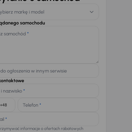
ybierz markę i model
żądanego samochodu
sz samochód
*
 do ogłoszenia w innym serwisie
kontaktowe
 i nazwisko
*
Telefon
*
+48
ail
*
trzymywać informacje o ofertach rabatowych