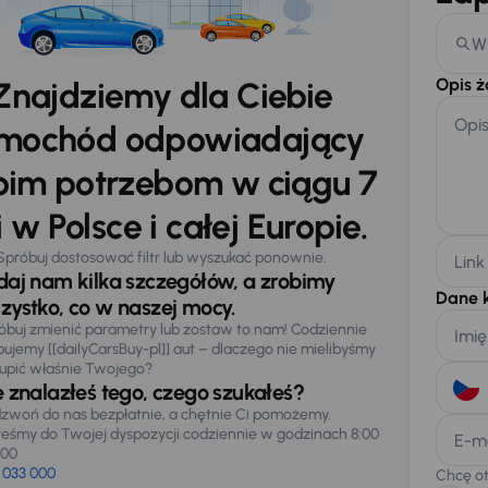
W
Opis 
Znajdziemy dla Ciebie
Opi
mochód odpowiadający
im potrzebom w ciągu 7
 w Polsce i całej Europie.
Spróbuj dostosować filtr lub wyszukać ponownie.
Link
daj nam kilka szczegółów, a zrobimy
Dane 
zystko, co w naszej mocy.
óbuj zmienić parametry lub zostaw to nam! Codziennie
Imię
pujemy [[dailyCarsBuy-pl]] aut – dlaczego nie mielibyśmy
upić właśnie Twojego?
e znalazłeś tego, czego szukałeś?
zwoń do nas bezpłatnie, a chętnie Ci pomożemy.
teśmy do Twojej dyspozycji codziennie w godzinach 8:00
E-m
:00
 033 000
Chcę o