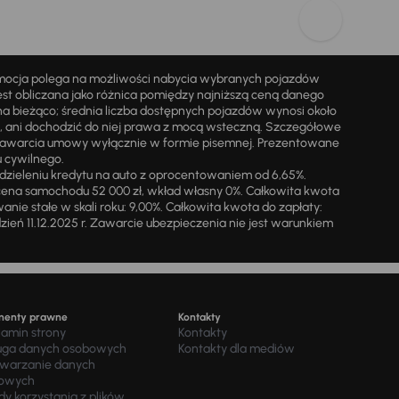
omocja polega na możliwości nabycia wybranych pojazdów
st obliczana jako różnica pomiędzy najniższą ceną danego
na bieżąco; średnia liczba dostępnych pojazdów wynosi około
i, ani dochodzić do niej prawa z mocą wsteczną. Szczegółowe
zawarcia umowy wyłącznie w formie pisemnej. Prezentowane
u cywilnego.
zieleniu kredytu na auto z oprocentowaniem od 6,65%.
cena samochodu 52 000 zł, wkład własny 0%. Całkowita kwota
ie stałe w skali roku: 9,00%. Całkowita kwota do zapłaty:
a dzień 11.12.2025 r. Zawarcie ubezpieczenia nie jest warunkiem
menty prawne
Kontakty
lamin strony
Kontakty
uga danych osobowych
Kontakty dla mediów
twarzanie danych
owych
y korzystania z plików