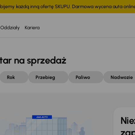
bijemy każdą inną ofertę SKUPU. Darmowa wycena auta onli
Oddziały
Kariera
ar na sprzedaż
Rok
Przebieg
Paliwo
Nadwozie
Nie
zap