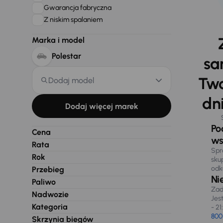
Gwarancja fabryczna
Z niskim spalaniem
Marka i model
Polestar
sa
Two
Dodaj model
dni
Dodaj więcej marek
Po
Cena
ws
Rata
Spr
Rok
sku
odk
Przebieg
Ni
Paliwo
Zad
Nadwozie
Jes
Kategoria
- 21
800
Skrzynia biegów