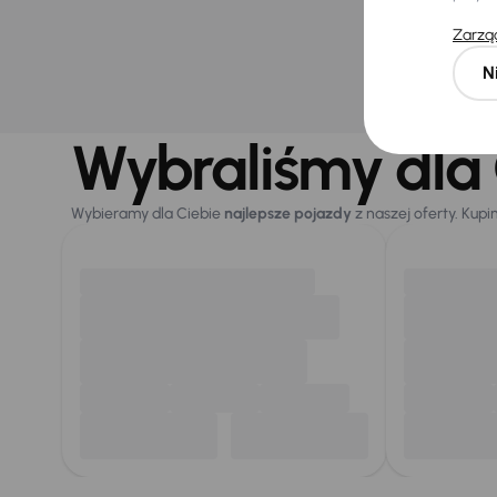
Zarząd
Najniż
30 dni
N
obniż
128 900 
Wybraliśmy dla 
Wybieramy dla Ciebie
najlepsze pojazdy
z naszej oferty. Kupi