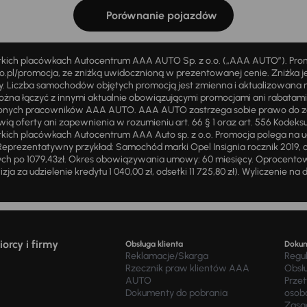
Porównanie pojazdów
stkich placówkach Autocentrum AAA AUTO Sp. z o.o. („AAA AUTO”). Pr
pl/promocja, ze zniżką uwidocznioną w prezentowanej cenie. Zniżka je
ży. Liczba samochodów objętych promocją jest zmienna i aktualizowana 
ożna łączyć z innymi aktualnie obowiązującymi promocjami ani rabatam
żnionych pracowników AAA AUTO. AAA AUTO zastrzega sobie prawo do 
ią oferty ani zapewnienia w rozumieniu art. 66 § 1 oraz art. 556 Kodeks
ich placówkach Autocentrum AAA Auto sp. z o.o. Promocja polega na ud
eprezentatywny przykład: Samochód marki Opel Insignia rocznik 2019, 
ch po 1079,43zł. Okres obowiązywania umowy: 60 miesięcy. Oprocentowan
zja za udzielenie kredytu 1 040,00 zł, odsetki 11 725,80 zł). Wyliczenie n
orcy i firmy
Obsługa klienta
Doku
Reklamacje/Skarga
Regu
Rzecznik praw klientów AAA
Obsł
AUTO
Prze
Dokumenty do pobrania
osob
Zasad