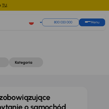
ne
TU
.
Sortuj według
Zapisz wyszukiwanie
800 033 000
Menu
Kategoria
zobowiązujące
ytanie o samochód