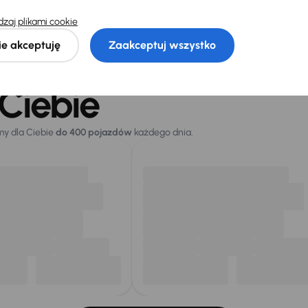
111 800 zł
zaj plikami cookie
sza cena z
Cena po obniżce
 przed
120 500 zł
ie akceptuję
Zaakceptuj wszystko
ką
zł
Ciebie
my dla Ciebie
do 400 pojazdów
każdego dnia.