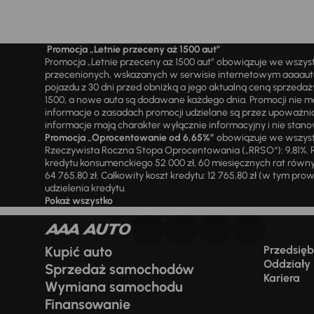
Promocja „Letnie przeceny aż 1500 aut”
Promocja „Letnie przeceny aż 1500 aut” obowiązuje we wszy
przecenionych, wskazanych w serwisie internetowym aaaauto.
pojazdu z 30 dni przed obniżką a jego aktualną ceną sprzeda
1500, a nowe auta są dodawane każdego dnia. Promocji nie m
informacje o zasadach promocji udzielane są przez upowa
informacje mają charakter wyłącznie informacyjny i nie stanow
Promocja „Oprocentowanie od 6,65%”
obowiązuje we wszystk
Rzeczywista Roczna Stopa Oprocentowania („RRSO“): 9,81%. R
kredytu konsumenckiego 52 000 zł, 60 miesięcznych rat równy
64 765,80 zł. Całkowity koszt kredytu: 12 765,80 zł (w tym prowi
udzielenia kredytu.
Pokaż wszystko
Kupić auto
Przedsiębi
Oddziały
Sprzedaż samochodów
Kariera
Wymiana samochodu
Finansowanie