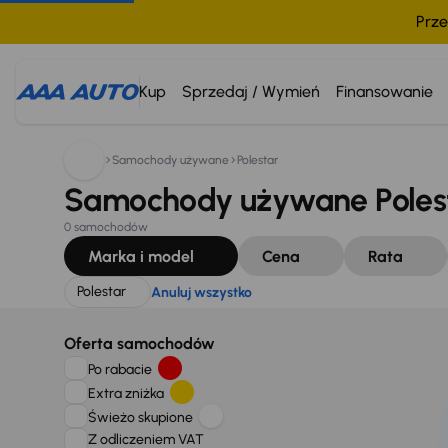
Prze
Szukam:
Polestar
Anuluj wszystko
Kup
Sprzedaj / Wymień
Finansowanie
Samochody używane
Polestar
Samochody używane Polest
0 samochodów
Marka i model
Cena
Rata
Polestar
Anuluj wszystko
Oferta samochodów
Po rabacie
Extra zniżka
Świeżo skupione
Z odliczeniem VAT