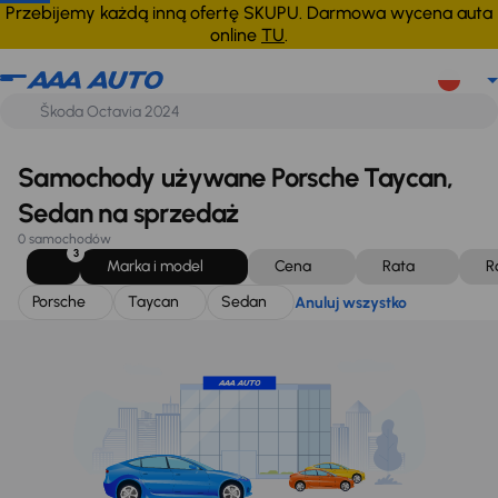
Porsche
Taycan
Sedan
Anuluj wszystko
Przebijemy każdą inną ofertę SKUPU. Darmowa wycena auta
online
TU
.
Samochody używane Porsche Taycan,
Sedan na sprzedaż
0 samochodów
3
Marka i model
Cena
Rata
R
Porsche
Taycan
Sedan
Anuluj wszystko