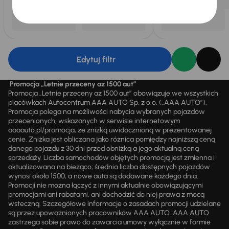
Edytuj filtr
Promocja „Letnie przeceny aż 1500 aut”
Promocja „Letnie przeceny aż 1500 aut” obowiązuje we wszystkich
placówkach Autocentrum AAA AUTO Sp. z o.o. („AAA AUTO”).
Promocja polega na możliwości nabycia wybranych pojazdów
przecenionych, wskazanych w serwisie internetowym
aaaauto.pl/promocja, ze zniżką uwidocznioną w prezentowanej
cenie. Zniżka jest obliczana jako różnica pomiędzy najniższą ceną
danego pojazdu z 30 dni przed obniżką a jego aktualną ceną
sprzedaży. Liczba samochodów objętych promocją jest zmienna i
aktualizowana na bieżąco; średnia liczba dostępnych pojazdów
wynosi około 1500, a nowe auta są dodawane każdego dnia.
Promocji nie można łączyć z innymi aktualnie obowiązującymi
promocjami ani rabatami, ani dochodzić do niej prawa z mocą
wsteczną. Szczegółowe informacje o zasadach promocji udzielane
są przez upoważnionych pracowników AAA AUTO. AAA AUTO
zastrzega sobie prawo do zawarcia umowy wyłącznie w formie