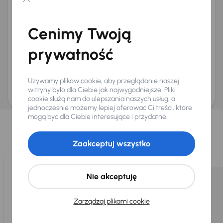
Chcę otrzymywać informacje o ofertach rabatowych
Na e-mail
(opcjonalnie)
Cenimy Twoją
Na numer telefonu
(opcjonalnie)
prywatność
Wyślij zapytanie
Zwracamy uwagę, że umówienie spotkania nie jest równoznaczne z rezerwacją
ani zagwarantowaną dostępnością pojazdu. AURES Holdings a.s., z siedzibą
Używamy plików cookie, aby przeglądanie naszej
Dopraváků 874/15, Čimice, 184 00 Praga 8, będzie przechowywać i przetwarzać
Twoje dane osobowe zgodnie z zasadami ochrony i przetwarzania
danych
witryny było dla Ciebie jak najwygodniejsze. Pliki
osobowych
.
cookie służą nam do ulepszania naszych usług, a
jednocześnie możemy lepiej oferować Ci treści, które
Wybraliśmy dla Ciebie
mogą być dla Ciebie interesujące i przydatne.
Wybieramy dla Ciebie
najlepsze pojazdy
z naszej oferty. Kupimy
dla Ciebie
do 400 pojazdów
każdego dnia.
Zaakceptuj wszystko
Nie akceptuję
Zarządzaj plikami cookie