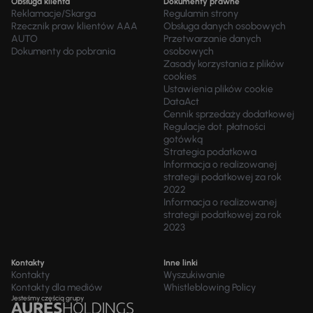
Obsługa klienta
Dokumenty prawne
Reklamacje/Skarga
Regulamin strony
Rzecznik praw klientów AAA
Obsługa danych osobowych
AUTO
Przetwarzanie danych
Dokumenty do pobrania
osobowych
Zasady korzystania z plików
cookies
Ustawienia plików cookie
DataAct
Cennik sprzedaży dodatkowej
Regulacje dot. płatności
gotówką
Strategia podatkowa
Informacja o realizowanej
strategii podatkowej za rok
2022
Informacja o realizowanej
strategii podatkowej za rok
2023
Kontakty
Inne linki
Kontakty
Wyszukiwanie
Kontakty dla mediów
Whistleblowing Policy
Jesteśmy częścią grupy