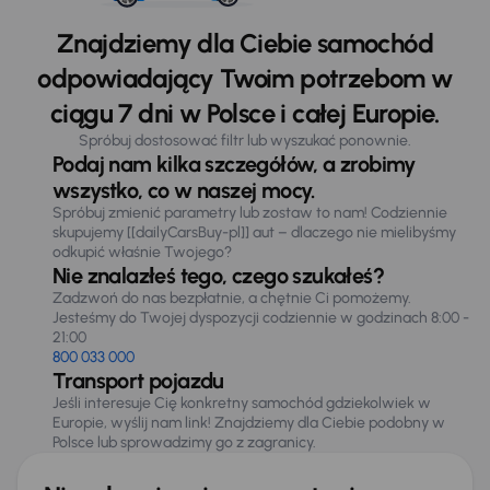
Znajdziemy dla Ciebie samochód
odpowiadający Twoim potrzebom w
ciągu 7 dni w Polsce i całej Europie.
Spróbuj dostosować filtr lub wyszukać ponownie.
Podaj nam kilka szczegółów, a zrobimy
wszystko, co w naszej mocy.
Spróbuj zmienić parametry lub zostaw to nam! Codziennie
skupujemy [[dailyCarsBuy-pl]] aut – dlaczego nie mielibyśmy
odkupić właśnie Twojego?
Nie znalazłeś tego, czego szukałeś?
Zadzwoń do nas bezpłatnie, a chętnie Ci pomożemy.
Jesteśmy do Twojej dyspozycji codziennie w godzinach 8:00 -
21:00
800 033 000
Transport pojazdu
Jeśli interesuje Cię konkretny samochód gdziekolwiek w
Europie, wyślij nam link! Znajdziemy dla Ciebie podobny w
Polsce lub sprowadzimy go z zagranicy.