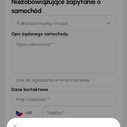
Niezobowiązujące zapytanie o
samochód
Wybierz markę i model
Opis żądanego samochodu
Opisz samochód
*
Link do ogłoszenia w innym serwisie
Dane kontaktowe
Imię i nazwisko
*
Telefon
*
+48
E-mail
*