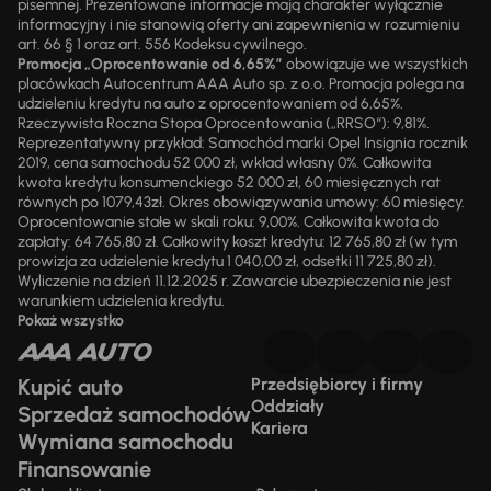
pisemnej. Prezentowane informacje mają charakter wyłącznie
informacyjny i nie stanowią oferty ani zapewnienia w rozumieniu
art. 66 § 1 oraz art. 556 Kodeksu cywilnego.
Promocja „Oprocentowanie od 6,65%”
obowiązuje we wszystkich
placówkach Autocentrum AAA Auto sp. z o.o. Promocja polega na
udzieleniu kredytu na auto z oprocentowaniem od 6,65%.
Rzeczywista Roczna Stopa Oprocentowania („RRSO“): 9,81%.
Reprezentatywny przykład: Samochód marki Opel Insignia rocznik
2019, cena samochodu 52 000 zł, wkład własny 0%. Całkowita
kwota kredytu konsumenckiego 52 000 zł, 60 miesięcznych rat
równych po 1079,43zł. Okres obowiązywania umowy: 60 miesięcy.
Oprocentowanie stałe w skali roku: 9,00%. Całkowita kwota do
zapłaty: 64 765,80 zł. Całkowity koszt kredytu: 12 765,80 zł (w tym
prowizja za udzielenie kredytu 1 040,00 zł, odsetki 11 725,80 zł).
Wyliczenie na dzień 11.12.2025 r. Zawarcie ubezpieczenia nie jest
warunkiem udzielenia kredytu.
Pokaż wszystko
Kupić auto
Przedsiębiorcy i firmy
Oddziały
Sprzedaż samochodów
Kariera
Wymiana samochodu
Finansowanie