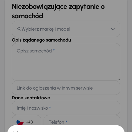
Niezobowiązujące zapytanie o
samochód
Wybierz markę i model
Opis żądanego samochodu
Opisz samochód
*
Link do ogłoszenia w innym serwisie
Dane kontaktowe
Imię i nazwisko
*
Telefon
*