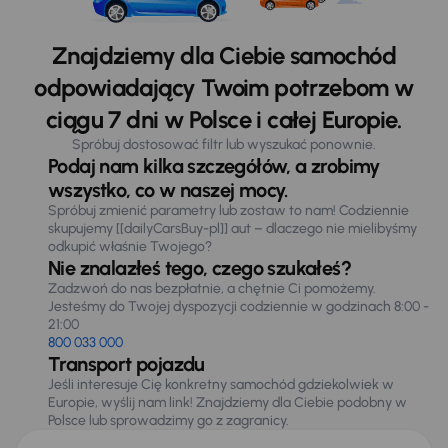
Znajdziemy dla Ciebie samochód
odpowiadający Twoim potrzebom w
ciągu 7 dni w Polsce i całej Europie.
Spróbuj dostosować filtr lub wyszukać ponownie.
Podaj nam kilka szczegółów, a zrobimy
wszystko, co w naszej mocy.
Spróbuj zmienić parametry lub zostaw to nam! Codziennie
skupujemy [[dailyCarsBuy-pl]] aut – dlaczego nie mielibyśmy
odkupić właśnie Twojego?
Nie znalazłeś tego, czego szukałeś?
Zadzwoń do nas bezpłatnie, a chętnie Ci pomożemy.
Jesteśmy do Twojej dyspozycji codziennie w godzinach 8:00 -
21:00
800 033 000
Transport pojazdu
Jeśli interesuje Cię konkretny samochód gdziekolwiek w
Europie, wyślij nam link! Znajdziemy dla Ciebie podobny w
Polsce lub sprowadzimy go z zagranicy.