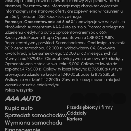
zastrzega sobie prawo do zawarcia umowy wyłącznie w formie
pisemnej. Prezentowane informacje mają charakter wyłącznie
informacyjny i nie stanowią oferty ani zapewnienia w rozumieniu
art. 66 § 1 oraz art. 556 Kodeksu cywilnego.
Promocja „Oprocentowanie od 6,65%”
obowiązuje we wszystkich
placówkach Autocentrum AAA Auto sp. z o.o. Promocja polega na
udzieleniu kredytu na auto z oprocentowaniem od 6,65%.
Rzeczywista Roczna Stopa Oprocentowania („RRSO“): 9,81%.
Reprezentatywny przykład: Samochód marki Opel Insignia rocznik
2019, cena samochodu 52 000 zł, wkład własny 0%. Całkowita
kwota kredytu konsumenckiego 52 000 zł, 60 miesięcznych rat
równych po 1079,43zł. Okres obowiązywania umowy: 60 miesięcy.
Oprocentowanie stałe w skali roku: 9,00%. Całkowita kwota do
zapłaty: 64 765,80 zł. Całkowity koszt kredytu: 12 765,80 zł (w tym
prowizja za udzielenie kredytu 1 040,00 zł, odsetki 11 725,80 zł).
Wyliczenie na dzień 11.12.2025 r. Zawarcie ubezpieczenia nie jest
warunkiem udzielenia kredytu.
Pokaż wszystko
Kupić auto
Przedsiębiorcy i firmy
Oddziały
Sprzedaż samochodów
Kariera
Wymiana samochodu
Finansowanie