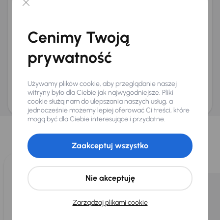
+48
E-mail
*
Chcę otrzymywać informacje o ofertach rabatowych
Cenimy Twoją
Na e-mail
(opcjonalnie)
Na numer telefonu
(opcjonalnie)
prywatność
Wyślij zapytanie
Zwracamy uwagę, że umówienie spotkania nie jest równoznaczne z rezerwacją
Używamy plików cookie, aby przeglądanie naszej
ani zagwarantowaną dostępnością pojazdu. AURES Holdings a.s., z siedzibą
Dopraváků 874/15, Čimice, 184 00 Praga 8, będzie przechowywać i przetwarzać
witryny było dla Ciebie jak najwygodniejsze. Pliki
Twoje dane osobowe zgodnie z zasadami ochrony i przetwarzania
danych
cookie służą nam do ulepszania naszych usług, a
osobowych
.
jednocześnie możemy lepiej oferować Ci treści, które
Wybraliśmy dla Ciebie
mogą być dla Ciebie interesujące i przydatne.
Wybieramy dla Ciebie
najlepsze pojazdy
z naszej oferty. Kupimy
Zaakceptuj wszystko
dla Ciebie
do 400 pojazdów
każdego dnia.
Nie akceptuję
Zarządzaj plikami cookie