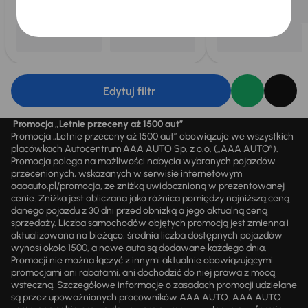
Edytuj filtr
Promocja „Letnie przeceny aż 1500 aut”
Promocja „Letnie przeceny aż 1500 aut” obowiązuje we wszystkich
placówkach Autocentrum AAA AUTO Sp. z o.o. („AAA AUTO”).
Promocja polega na możliwości nabycia wybranych pojazdów
przecenionych, wskazanych w serwisie internetowym
aaaauto.pl/promocja, ze zniżką uwidocznioną w prezentowanej
cenie. Zniżka jest obliczana jako różnica pomiędzy najniższą ceną
danego pojazdu z 30 dni przed obniżką a jego aktualną ceną
sprzedaży. Liczba samochodów objętych promocją jest zmienna i
aktualizowana na bieżąco; średnia liczba dostępnych pojazdów
wynosi około 1500, a nowe auta są dodawane każdego dnia.
Promocji nie można łączyć z innymi aktualnie obowiązującymi
promocjami ani rabatami, ani dochodzić do niej prawa z mocą
wsteczną. Szczegółowe informacje o zasadach promocji udzielane
są przez upoważnionych pracowników AAA AUTO. AAA AUTO