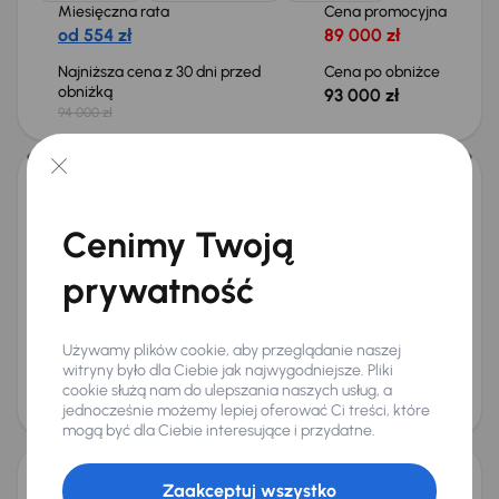
Miesięczna rata
Cena promocyjna
od 554 zł
89 000 zł
Najniższa cena z 30 dni przed
Cena po obniżce
obniżką
93 000 zł
94 000 zł
Taniej o 1 500 zł
Subaru Impreza
2017
114 295 km
Automat
Benzyna
2.0R
110 kW
4x4
Cenimy Twoją
Książka serwisowa
Auta krajowe
2.0R
Salon Polska
prywatność
+9 kolejnych
Miesięczna rata
Cena promocyjna
od 339 zł
54 000 zł
Używamy plików cookie, aby przeglądanie naszej
Najniższa cena z 30 dni przed
Cena po obniżce
witryny było dla Ciebie jak najwygodniejsze. Pliki
obniżką
cookie służą nam do ulepszania naszych usług, a
57 000 zł
58 500 zł
jednocześnie możemy lepiej oferować Ci treści, które
mogą być dla Ciebie interesujące i przydatne.
Zaakceptuj wszystko