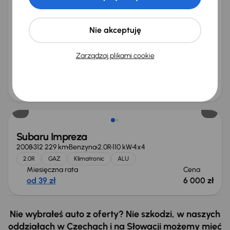
Subaru Impreza
2017
148 933 km
Automat
Benzyna
2.0R
110 kW
4x4
Książka serwisowa
Auta krajowe
2.0R
Salon Polska
Nie akceptuję
+8 kolejnych
Miesięczna rata
Cena promocyjna
Zarządzaj plikami cookie
od 324 zł
51 500 zł
Cena
54 500 zł
Subaru Impreza
2008
312 229 km
Benzyna
2.0R
110 kW
4x4
2.0R
GAZ
Klimatronic
ALU
Miesięczna rata
Cena
od 39 zł
6 000 zł
Nie wybrałeś auto z oferty? Nie szkodzi, w naszych
oddziałach w Czechach i na Słowacji możemy mieć