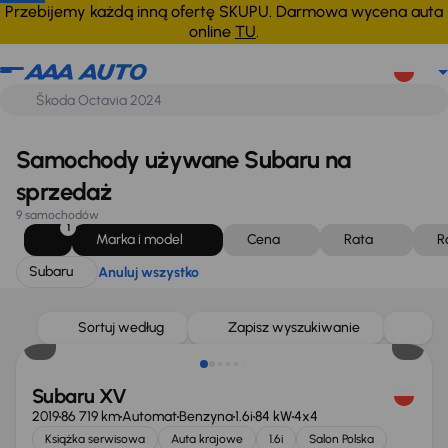
Subaru
Anuluj wszystko
Przebijemy każdą inną ofertę SKUPU. Darmowa wycena auta
online
TU
.
Samochody używane Subaru na
sprzedaż
9 samochodów
1
Marka i model
Cena
Rata
R
Subaru
Anuluj wszystko
Taniej o 1 500 zł
Sortuj według
Zapisz wyszukiwanie
Subaru XV
2019
86 719 km
Automat
Benzyna
1.6i
84 kW
4x4
Książka serwisowa
Auta krajowe
1.6i
Salon Polska