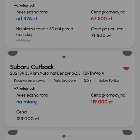
+6 kolejnych
Miesięczna rata
Cena promocyjna
od 426 zł
67 500 zł
Najniższa cena z 30 dni przed
Cena po obniżce
obniżką
71 500 zł
73 000 zł
Subaru Outback
2021
84 359 km
Automat
Benzyna
2.5 i
129 kW
4x4
Książka serwisowa
Auta krajowe
2.5 i
Salon Polska
+7 kolejnych
Miesięczna rata
Cena promocyjna
na miarę
119 000 zł
Cena
123 000 zł
Taniej o 2 000 zł