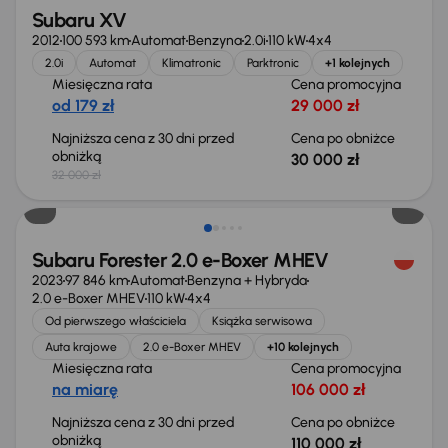
Subaru XV
2012
100 593 km
Automat
Benzyna
2.0i
110 kW
4x4
2.0i
Automat
Klimatronic
Parktronic
+1 kolejnych
Miesięczna rata
Cena promocyjna
od 179 zł
29 000 zł
Najniższa cena z 30 dni przed
Cena po obniżce
obniżką
30 000 zł
32 000 zł
Taniej o 2 000 zł
Subaru Forester 2.0 e-Boxer MHEV
2023
97 846 km
Automat
Benzyna + Hybryda
2.0 e-Boxer MHEV
110 kW
4x4
Od pierwszego właściciela
Książka serwisowa
Auta krajowe
2.0 e-Boxer MHEV
+10 kolejnych
Miesięczna rata
Cena promocyjna
na miarę
106 000 zł
Najniższa cena z 30 dni przed
Cena po obniżce
obniżką
110 000 zł