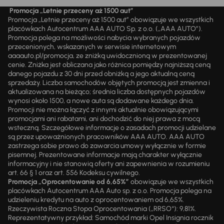
Promocja „Letnie przeceny aż 1500 aut”
Promocja „Letnie przeceny aż 1500 aut” obowiązuje we wszystkich
placówkach Autocentrum AAA AUTO Sp. z o.o. („AAA AUTO”).
Promocja polega na możliwości nabycia wybranych pojazdów
przecenionych, wskazanych w serwisie internetowym
aaaauto.pl/promocja, ze zniżką uwidocznioną w prezentowanej
cenie. Zniżka jest obliczana jako różnica pomiędzy najniższą ceną
danego pojazdu z 30 dni przed obniżką a jego aktualną ceną
sprzedaży. Liczba samochodów objętych promocją jest zmienna i
aktualizowana na bieżąco; średnia liczba dostępnych pojazdów
wynosi około 1500, a nowe auta są dodawane każdego dnia.
Promocji nie można łączyć z innymi aktualnie obowiązującymi
promocjami ani rabatami, ani dochodzić do niej prawa z mocą
wsteczną. Szczegółowe informacje o zasadach promocji udzielane
są przez upoważnionych pracowników AAA AUTO. AAA AUTO
zastrzega sobie prawo do zawarcia umowy wyłącznie w formie
pisemnej. Prezentowane informacje mają charakter wyłącznie
informacyjny i nie stanowią oferty ani zapewnienia w rozumieniu
art. 66 § 1 oraz art. 556 Kodeksu cywilnego.
Promocja „Oprocentowanie od 6,65%”
obowiązuje we wszystkich
placówkach Autocentrum AAA Auto sp. z o.o. Promocja polega na
udzieleniu kredytu na auto z oprocentowaniem od 6,65%.
Rzeczywista Roczna Stopa Oprocentowania („RRSO“): 9,81%.
Reprezentatywny przykład: Samochód marki Opel Insignia rocznik