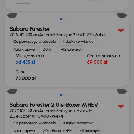
112 000 zł
Możliwość odliczenia VAT
Subaru Forester
2016
142 433 km
Automat
Benzyna
2.0 XT
177 kW
4x4
Od pierwszego właściciela
Książka serwisowa
Auta krajowe
2.0 XT
+12 kolejnych
Miesięczna rata
Cena promocyjna
od 435 zł
69 000 zł
Cena
73 000 zł
Taniej o 1 000 zł
Subaru Forester 2.0 e-Boxer MHEV
2020
103 148 km
Automat
Benzyna + Hybryda
2.0 e-Boxer MHEV
110 kW
4x4
Od pierwszego właściciela
Książka serwisowa
Auta krajowe
2.0 e-Boxer MHEV
+11 kolejnych