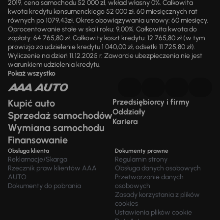
2019, cena samochodu 52 000 zł, wkład własny 0%. Całkowita
kwota kredytu konsumenckiego 52 000 zł, 60 miesięcznych rat
równych po 1079,43zł. Okres obowiązywania umowy: 60 miesięcy.
Oprocentowanie stałe w skali roku: 9,00%. Całkowita kwota do
zapłaty: 64 765,80 zł. Całkowity koszt kredytu: 12 765,80 zł (w tym
prowizja za udzielenie kredytu 1 040,00 zł, odsetki 11 725,80 zł).
Wyliczenie na dzień 11.12.2025 r. Zawarcie ubezpieczenia nie jest
warunkiem udzielenia kredytu.
Pokaż wszystko
Kupić auto
Przedsiębiorcy i firmy
Oddziały
Sprzedaż samochodów
Kariera
Wymiana samochodu
Finansowanie
Obsługa klienta
Dokumenty prawne
Reklamacje/Skarga
Regulamin strony
Rzecznik praw klientów AAA
Obsługa danych osobowych
AUTO
Przetwarzanie danych
Dokumenty do pobrania
osobowych
Zasady korzystania z plików
cookies
Ustawienia plików cookie