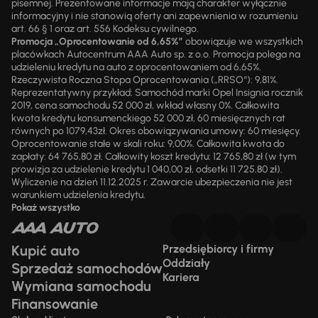
pisemnej. Prezentowane informacje mają charakter wyłącznie
informacyjny i nie stanowią oferty ani zapewnienia w rozumieniu
art. 66 § 1 oraz art. 556 Kodeksu cywilnego.
Promocja „Oprocentowanie od 6,65%”
obowiązuje we wszystkich
placówkach Autocentrum AAA Auto sp. z o.o. Promocja polega na
udzieleniu kredytu na auto z oprocentowaniem od 6,65%.
Rzeczywista Roczna Stopa Oprocentowania („RRSO“): 9,81%.
Reprezentatywny przykład: Samochód marki Opel Insignia rocznik
2019, cena samochodu 52 000 zł, wkład własny 0%. Całkowita
kwota kredytu konsumenckiego 52 000 zł, 60 miesięcznych rat
równych po 1079,43zł. Okres obowiązywania umowy: 60 miesięcy.
Oprocentowanie stałe w skali roku: 9,00%. Całkowita kwota do
zapłaty: 64 765,80 zł. Całkowity koszt kredytu: 12 765,80 zł (w tym
prowizja za udzielenie kredytu 1 040,00 zł, odsetki 11 725,80 zł).
Wyliczenie na dzień 11.12.2025 r. Zawarcie ubezpieczenia nie jest
warunkiem udzielenia kredytu.
Pokaż wszystko
Kupić auto
Przedsiębiorcy i firmy
Oddziały
Sprzedaż samochodów
Kariera
Wymiana samochodu
Finansowanie