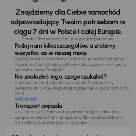
Znajdziemy dla Ciebie samochód
odpowiadający Twoim potrzebom w
ciągu 7 dni w Polsce i całej Europie.
Spróbuj dostosować filtr lub wyszukać ponownie.
Podaj nam kilka szczegółów, a zrobimy
wszystko, co w naszej mocy.
Spróbuj zmienić parametry lub zostaw to nam! Codziennie
skupujemy [[dailyCarsBuy-pl]] aut – dlaczego nie mielibyśmy
odkupić właśnie Twojego?
Nie znalazłeś tego, czego szukałeś?
Zadzwoń do nas bezpłatnie, a chętnie Ci pomożemy.
Jesteśmy do Twojej dyspozycji codziennie w godzinach 8:00 -
21:00
800 033 000
Transport pojazdu
Jeśli interesuje Cię konkretny samochód gdziekolwiek w
Europie, wyślij nam link! Znajdziemy dla Ciebie podobny w
Polsce lub sprowadzimy go z zagranicy.