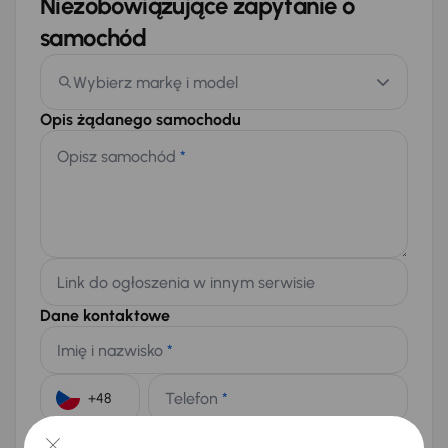
Niezobowiązujące zapytanie o
samochód
Wybierz markę i model
Opis żądanego samochodu
Opisz samochód
*
Link do ogłoszenia w innym serwisie
Dane kontaktowe
Imię i nazwisko
*
Telefon
*
+48
E-mail
*