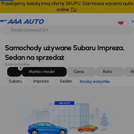
Subaru
Impreza
Sedan
Anuluj wszystko
Przebijemy każdą inną ofertę SKUPU. Darmowa wycena auta
online
TU
.
Samochody używane Subaru Impreza,
Sedan na sprzedaż
0 samochodów
3
Marka i model
Cena
Rata
R
Subaru
Impreza
Sedan
Anuluj wszystko