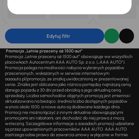
Edytuj filtr
Promocja „Letnie przeceny aż 1500 aut”
Promocja „Letnie przeceny aż 1500 aut” obowiązuje we wszystkich
placówkach Autocentrum AAA AUTO Sp. z o.o. („AAA AUTO”).
Promocja polega na możliwości nabycia wybranych pojazdów
przecenionych, wskazanych w serwisie internetowym
aaaauto.pl/promocja, ze zniżką uwidocznioną w prezentowanej
cenie. Zniżka jest obliczana jako różnica pomiędzy najniższą ceną
danego pojazdu z 30 dni przed obniżką a jego aktualną ceną
sprzedaży. Liczba samochodów objętych promocją jest zmienna i
aktualizowana na bieżąco; średnia liczba dostępnych pojazdów
wynosi około 1500, a nowe auta są dodawane każdego dnia.
Promocji nie można łączyć z innymi aktualnie obowiązującymi
promocjami ani rabatami, ani dochodzić do niej prawa z mocą
wsteczną. Szczegółowe informacje o zasadach promocji udzielane
są przez upoważnionych pracowników AAA AUTO. AAA AUTO
zastrzega sobie prawo do zawarcia umowy wyłącznie w formie