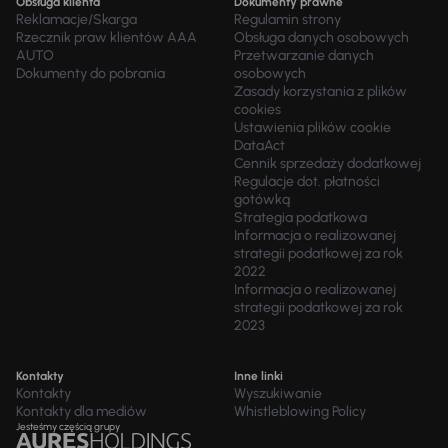
Obsługa klienta
Dokumenty prawne
Reklamacje/Skarga
Regulamin strony
Rzecznik praw klientów AAA
Obsługa danych osobowych
AUTO
Przetwarzanie danych
Dokumenty do pobrania
osobowych
Zasady korzystania z plików
cookies
Ustawienia plików cookie
DataAct
Cennik sprzedaży dodatkowej
Regulacje dot. płatności
gotówką
Strategia podatkowa
Informacja o realizowanej
strategii podatkowej za rok
2022
Informacja o realizowanej
strategii podatkowej za rok
2023
Kontakty
Inne linki
Kontakty
Wyszukiwanie
Kontakty dla mediów
Whistleblowing Policy
Jesteśmy częścią grupy