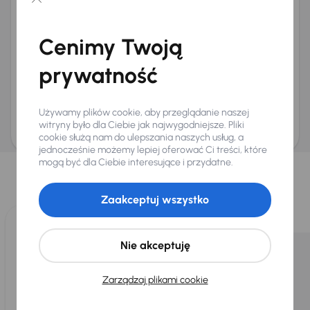
Chcę otrzymywać informacje o ofertach rabatowych
Na e-mail
(opcjonalnie)
Cenimy Twoją
Na numer telefonu
(opcjonalnie)
prywatność
Wyślij zapytanie
Zwracamy uwagę, że umówienie spotkania nie jest równoznaczne z rezerwacją
ani zagwarantowaną dostępnością pojazdu. AURES Holdings a.s., z siedzibą
Używamy plików cookie, aby przeglądanie naszej
Dopraváků 874/15, Čimice, 184 00 Praga 8, będzie przechowywać i przetwarzać
Twoje dane osobowe zgodnie z zasadami ochrony i przetwarzania
danych
witryny było dla Ciebie jak najwygodniejsze. Pliki
osobowych
.
cookie służą nam do ulepszania naszych usług, a
jednocześnie możemy lepiej oferować Ci treści, które
Wybraliśmy dla Ciebie
mogą być dla Ciebie interesujące i przydatne.
Wybieramy dla Ciebie
najlepsze pojazdy
z naszej oferty. Kupimy
dla Ciebie
do 400 pojazdów
każdego dnia.
Zaakceptuj wszystko
Nie akceptuję
Zarządzaj plikami cookie