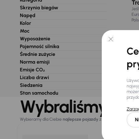
Tr
Skrzynia biegów
Jeś
Eur
Napęd
Pol
Kolor
Moc
Wyposażenie
Pojemność silnika
Ce
Średnie zużycie
pr
Norma emisji
Emisje CO₂
Liczba drzwi
Używam
Siedzenia
najwyg
możemy
Stan samochodu
przyd
Wybraliśmy dla 
Zarząd
N
Wybieramy dla Ciebie
najlepsze pojazdy
z naszej oferty. Kupi