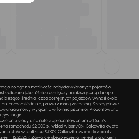
omocja polega na możliwości nabycia wybranych pojazdów
st obliczana jako różnica pomiędzy najniższą ceną danego
na bieżąco; średnia liczba dostępnych pojazdów wynosi około
i, ani dochodzić do niej prawa z mocą wsteczną. Szczegółowe
zawarcia umowy wyłącznie w formie pisemnej. Prezentowane
u cywilnego.
zieleniu kredytu na auto z oprocentowaniem od 6,65%.
cena samochodu 52 000 zł, wkład własny 0%. Całkowita kwota
ie stałe w skali roku: 9,00%. Całkowita kwota do zapłaty:
a dzień 11.12.2025 r. Zawarcie ubezpieczenia nie jest warunkiem