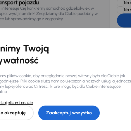
ansport pojazdu
Na 
li interesuje Cię konkretny samochód gdziekolwiek w
Na 
opie, wyślij nam link! Znajdziemy dla Ciebie podobny w
sce lub sprowadzimy go z zagranicy.
Zwracamy u
zagwaranto
874/15, Či
osobowe z
nimy Twoją
ywatność
y plików cookie, aby przeglądanie naszej witryny było dla Ciebie jak
odniejsze. Pliki cookie służą nam do ulepszania naszych usług, a jednocz
 lepiej oferować Ci treści, które mogą być dla Ciebie interesujące i
atne.
Ciebie
zaj plikami cookie
ie akceptuję
Zaakceptuj wszystko
my dla Ciebie
do 400 pojazdów
każdego dnia.