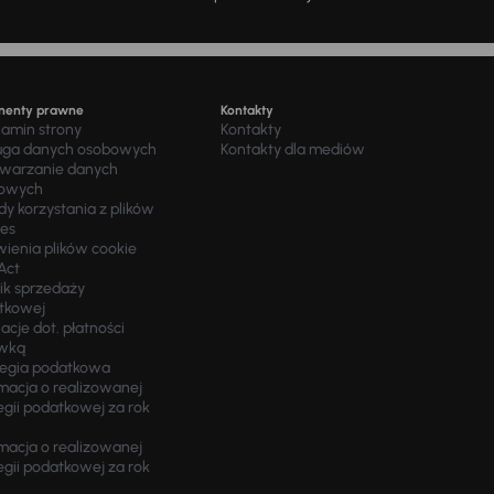
menty prawne
Kontakty
lamin strony
Kontakty
uga danych osobowych
Kontakty dla mediów
twarzanie danych
owych
y korzystania z plików
ies
wienia plików cookie
Act
ik sprzedaży
tkowej
acje dot. płatności
wką
tegia podatkowa
macja o realizowanej
egii podatkowej za rok
macja o realizowanej
egii podatkowej za rok