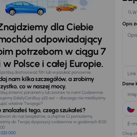
W
Opis 
Znajdziemy dla Ciebie
Opi
mochód odpowiadający
im potrzebom w ciągu 7
 w Polsce i całej Europie.
Spróbuj dostosować filtr lub wyszukać ponownie.
Link
daj nam kilka szczegółów, a zrobimy
Dane 
zystko, co w naszej mocy.
óbuj zmienić parametry lub zostaw to nam! Codziennie
Imię
pujemy [[dailyCarsBuy-pl]] aut – dlaczego nie mielibyśmy
upić właśnie Twojego?
e znalazłeś tego, czego szukałeś?
zwoń do nas bezpłatnie, a chętnie Ci pomożemy.
teśmy do Twojej dyspozycji codziennie w godzinach 8:00
E-m
:00
 033 000
Chcę o