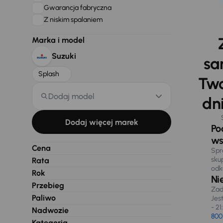
Gwarancja fabryczna
Z niskim spalaniem
Marka i model
Suzuki
sa
Splash
Two
Dodaj model
dni
Dodaj więcej marek
Po
ws
Cena
Spr
sku
Rata
odk
Rok
Ni
Przebieg
Zad
Paliwo
Jes
- 21
Nadwozie
800
Kategoria