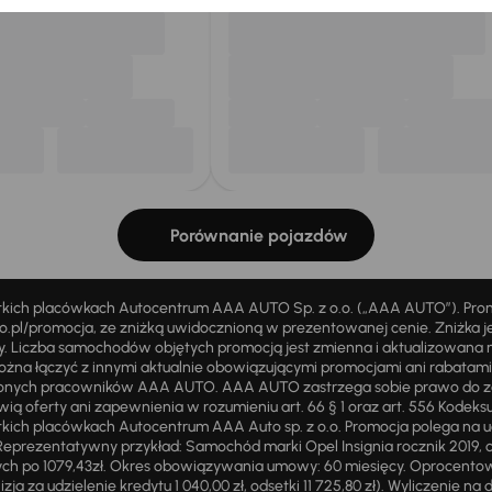
Porównanie pojazdów
stkich placówkach Autocentrum AAA AUTO Sp. z o.o. („AAA AUTO”). Pr
pl/promocja, ze zniżką uwidocznioną w prezentowanej cenie. Zniżka je
ży. Liczba samochodów objętych promocją jest zmienna i aktualizowana 
ożna łączyć z innymi aktualnie obowiązującymi promocjami ani rabatam
żnionych pracowników AAA AUTO. AAA AUTO zastrzega sobie prawo do 
ią oferty ani zapewnienia w rozumieniu art. 66 § 1 oraz art. 556 Kodeks
ich placówkach Autocentrum AAA Auto sp. z o.o. Promocja polega na ud
eprezentatywny przykład: Samochód marki Opel Insignia rocznik 2019, 
ch po 1079,43zł. Okres obowiązywania umowy: 60 miesięcy. Oprocentowan
zja za udzielenie kredytu 1 040,00 zł, odsetki 11 725,80 zł). Wyliczenie n