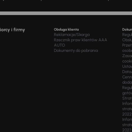
orcy i firmy
Obsługa klienta
Doku
Reklamacje/Skarga
Regu
Rzecznik praw klientów AAA
Obsł
AUTO
Prze
Dokumenty do pobrania
osob
Zasad
cook
Usta
Data
Cenn
doda
Regul
gotó
Stra
Infor
strat
2022
Infor
strat
2023