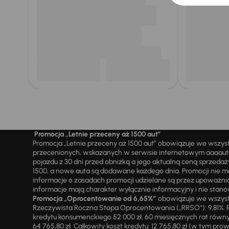
Promocja „Letnie przeceny aż 1500 aut”
Promocja „Letnie przeceny aż 1500 aut” obowiązuje we wszy
przecenionych, wskazanych w serwisie internetowym aaaauto.
pojazdu z 30 dni przed obniżką a jego aktualną ceną sprzeda
1500, a nowe auta są dodawane każdego dnia. Promocji nie m
informacje o zasadach promocji udzielane są przez upowa
informacje mają charakter wyłącznie informacyjny i nie stanow
Promocja „Oprocentowanie od 6,65%”
obowiązuje we wszystk
Rzeczywista Roczna Stopa Oprocentowania („RRSO“): 9,81%. R
kredytu konsumenckiego 52 000 zł, 60 miesięcznych rat równy
64 765,80 zł. Całkowity koszt kredytu: 12 765,80 zł (w tym prowi