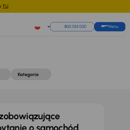
ne
TU
.
Sortuj według
Zapisz wyszukiwanie
800 033 000
Menu
Kategoria
zobowiązujące
ytanie o samochód