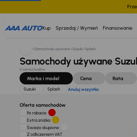
Prze
Szukam:
Suzuki
Splash
Anuluj wszystko
Kup
Sprzedaj / Wymień
Finansowanie
Samochody używane
Suzuki
Splash
Samochody używane Suzuki
0 samochodów
Marka i model
Cena
Rata
Suzuki
Splash
Anuluj wszystko
Oferta samochodów
Po rabacie
Extra zniżka
Świeżo skupione
Z odliczeniem VAT