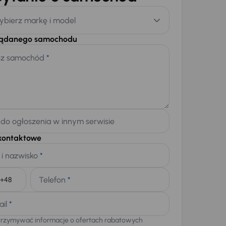
ybierz markę i model
żądanego samochodu
sz samochód
*
 do ogłoszenia w innym serwisie
kontaktowe
 i nazwisko
*
Telefon
*
+48
ail
*
trzymywać informacje o ofertach rabatowych