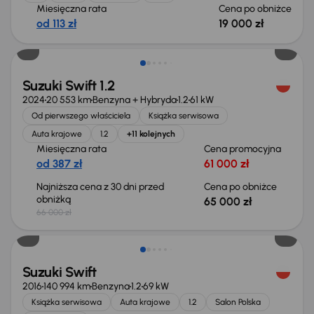
Miesięczna rata
Cena po obniżce
od 113 zł
19 000 zł
Taniej o 1 000 zł
Suzuki Swift 1.2
2024
20 553 km
Benzyna + Hybryda
1.2
61 kW
Od pierwszego właściciela
Książka serwisowa
Auta krajowe
1.2
+11 kolejnych
Miesięczna rata
Cena promocyjna
od 387 zł
61 000 zł
Najniższa cena z 30 dni przed
Cena po obniżce
obniżką
65 000 zł
66 000 zł
Świeżo skupione
Suzuki Swift
2016
140 994 km
Benzyna
1.2
69 kW
Książka serwisowa
Auta krajowe
1.2
Salon Polska