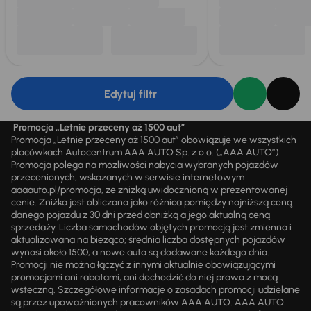
Edytuj filtr
Promocja „Letnie przeceny aż 1500 aut”
Promocja „Letnie przeceny aż 1500 aut” obowiązuje we wszystkich
placówkach Autocentrum AAA AUTO Sp. z o.o. („AAA AUTO”).
Promocja polega na możliwości nabycia wybranych pojazdów
przecenionych, wskazanych w serwisie internetowym
aaaauto.pl/promocja, ze zniżką uwidocznioną w prezentowanej
cenie. Zniżka jest obliczana jako różnica pomiędzy najniższą ceną
danego pojazdu z 30 dni przed obniżką a jego aktualną ceną
sprzedaży. Liczba samochodów objętych promocją jest zmienna i
aktualizowana na bieżąco; średnia liczba dostępnych pojazdów
wynosi około 1500, a nowe auta są dodawane każdego dnia.
Promocji nie można łączyć z innymi aktualnie obowiązującymi
promocjami ani rabatami, ani dochodzić do niej prawa z mocą
wsteczną. Szczegółowe informacje o zasadach promocji udzielane
są przez upoważnionych pracowników AAA AUTO. AAA AUTO