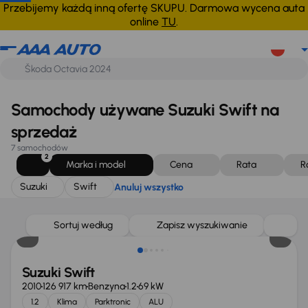
Suzuki
Swift
Anuluj wszystko
Przebijemy każdą inną ofertę SKUPU. Darmowa wycena auta
online
TU
.
Samochody używane Suzuki Swift na
sprzedaż
7 samochodów
2
Marka i model
Cena
Rata
R
Suzuki
Swift
Anuluj wszystko
Taniej o 500 zł
Sortuj według
Zapisz wyszukiwanie
Suzuki Swift
2010
126 917 km
Benzyna
1.2
69 kW
1.2
Klima
Parktronic
ALU