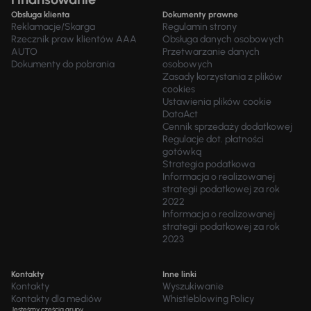
Obsługa klienta
Dokumenty prawne
Reklamacje/Skarga
Regulamin strony
Rzecznik praw klientów AAA
Obsługa danych osobowych
AUTO
Przetwarzanie danych
Dokumenty do pobrania
osobowych
Zasady korzystania z plików
cookies
Ustawienia plików cookie
DataAct
Cennik sprzedaży dodatkowej
Regulacje dot. płatności
gotówką
Strategia podatkowa
Informacja o realizowanej
strategii podatkowej za rok
2022
Informacja o realizowanej
strategii podatkowej za rok
2023
Kontakty
Inne linki
Kontakty
Wyszukiwanie
Kontakty dla mediów
Whistleblowing Policy
Jesteśmy częścią grupy