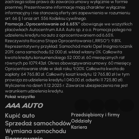
zastrzega sobie prawo do zawarcia umowy wyłącznie w formie
pisemnej. Prezentowane informacje mają charakter wyłącznie
informacyjny i nie stanowią oferty ani zapewnienia w rozumieniu
art. 66 § 1 oraz art. 556 Kodeksu cywilnego.
Promocja „Oprocentowanie od 6,65%”
obowiązuje we wszystkich
placówkach Autocentrum AAA Auto sp. z o.o. Promocja polega na
udzieleniu kredytu na auto z oprocentowaniem od 6,65%.
Rzeczywista Roczna Stopa Oprocentowania („RRSO“): 9,81%.
Reprezentatywny przykład: Samochód marki Opel Insignia rocznik
2019, cena samochodu 52 000 zł, wkład własny 0%. Całkowita
kwota kredytu konsumenckiego 52 000 zł, 60 miesięcznych rat
równych po 1079,43zł. Okres obowiązywania umowy: 60 miesięcy.
Oprocentowanie stałe w skali roku: 9,00%. Całkowita kwota do
zapłaty: 64 765,80 zł. Całkowity koszt kredytu: 12 765,80 zł (w tym
prowizja za udzielenie kredytu 1 040,00 zł, odsetki 11 725,80 zł).
Wyliczenie na dzień 11.12.2025 r. Zawarcie ubezpieczenia nie jest
warunkiem udzielenia kredytu.
Pokaż wszystko
Kupić auto
Przedsiębiorcy i firmy
Oddziały
Sprzedaż samochodów
Kariera
Wymiana samochodu
Finansowanie