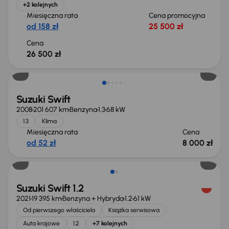
+2 kolejnych
Miesięczna rata
Cena promocyjna
od 158 zł
25 500 zł
Cena
26 500 zł
Suzuki Swift
2008
201 607 km
Benzyna
1.3
68 kW
1.3
Klima
Miesięczna rata
Cena
od 52 zł
8 000 zł
Suzuki Swift 1.2
2021
19 395 km
Benzyna + Hybryda
1.2
61 kW
Od pierwszego właściciela
Książka serwisowa
Auta krajowe
1.2
+7 kolejnych