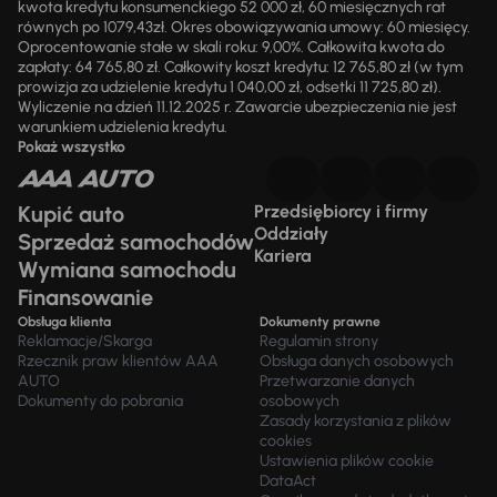
kwota kredytu konsumenckiego 52 000 zł, 60 miesięcznych rat
równych po 1079,43zł. Okres obowiązywania umowy: 60 miesięcy.
Oprocentowanie stałe w skali roku: 9,00%. Całkowita kwota do
zapłaty: 64 765,80 zł. Całkowity koszt kredytu: 12 765,80 zł (w tym
prowizja za udzielenie kredytu 1 040,00 zł, odsetki 11 725,80 zł).
Wyliczenie na dzień 11.12.2025 r. Zawarcie ubezpieczenia nie jest
warunkiem udzielenia kredytu.
Pokaż wszystko
Kupić auto
Przedsiębiorcy i firmy
Oddziały
Sprzedaż samochodów
Kariera
Wymiana samochodu
Finansowanie
Obsługa klienta
Dokumenty prawne
Reklamacje/Skarga
Regulamin strony
Rzecznik praw klientów AAA
Obsługa danych osobowych
AUTO
Przetwarzanie danych
Dokumenty do pobrania
osobowych
Zasady korzystania z plików
cookies
Ustawienia plików cookie
DataAct