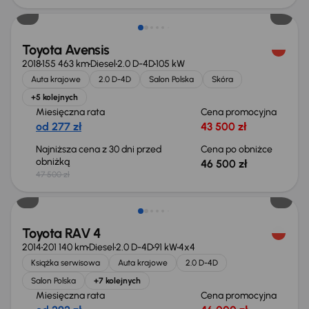
Toyota Avensis
2018
155 463 km
Diesel
2.0 D-4D
105 kW
Auta krajowe
2.0 D-4D
Salon Polska
Skóra
+5 kolejnych
Miesięczna rata
Cena promocyjna
od 277 zł
43 500 zł
Najniższa cena z 30 dni przed
Cena po obniżce
obniżką
46 500 zł
47 500 zł
Taniej o 1 000 zł
Toyota RAV 4
2014
201 140 km
Diesel
2.0 D-4D
91 kW
4x4
Książka serwisowa
Auta krajowe
2.0 D-4D
Salon Polska
+7 kolejnych
Miesięczna rata
Cena promocyjna