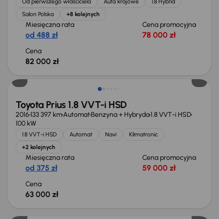
Od pierwszego właściciela
Auta krajowe
1.8 Hybrid
Salon Polska
+8 kolejnych
Miesięczna rata
Cena promocyjna
od 488 zł
78 000 zł
Cena
82 000 zł
Toyota Prius 1.8 VVT-i HSD
2016
133 397 km
Automat
Benzyna + Hybryda
1.8 VVT-i HSD
100 kW
1.8 VVT-i HSD
Automat
Navi
Klimatronic
+2 kolejnych
Miesięczna rata
Cena promocyjna
od 375 zł
59 000 zł
Cena
63 000 zł
Możliwość odliczenia VAT