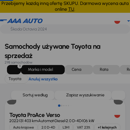
Toyota
Anuluj wszystko
Przebijemy każdą inną ofertę SKUPU. Darmowa wycena auta
online
TU
.
Samochody używane Toyota na
sprzedaż
298 samochodów
1
Marka i model
Cena
Rata
R
Toyota
Anuluj wszystko
Taniej o 1 000 zł
Sortuj według
Zapisz wyszukiwanie
Toyota ProAce Verso
2022
131 403 km
Automat
Diesel
2.0 D-4D
106 kW
Auta krajowe
2.0 D-4D
L3H1
VAT 23%
+1 kolejnych