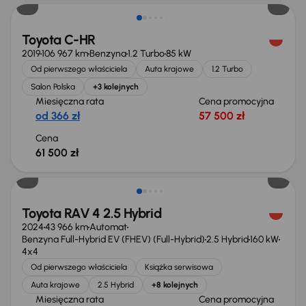
Toyota C-HR
2019
106 967 km
Benzyna
1.2 Turbo
85 kW
Od pierwszego właściciela
Auta krajowe
1.2 Turbo
Salon Polska
+3 kolejnych
Miesięczna rata
Cena promocyjna
od 366 zł
57 500 zł
Cena
61 500 zł
Toyota RAV 4 2.5 Hybrid
2024
43 966 km
Automat
Benzyna Full-Hybrid EV (FHEV) (Full-Hybrid)
2.5 Hybrid
160 kW
4x4
Od pierwszego właściciela
Książka serwisowa
Auta krajowe
2.5 Hybrid
+8 kolejnych
Miesięczna rata
Cena promocyjna