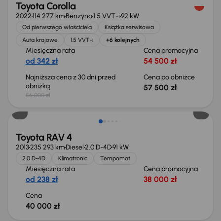
Toyota Corolla
2022
114 277 km
Benzyna
1.5 VVT-i
92 kW
Od pierwszego właściciela
Książka serwisowa
Auta krajowe
1.5 VVT-i
+6 kolejnych
Miesięczna rata
Cena promocyjna
od 342 zł
54 500 zł
Najniższa cena z 30 dni przed
Cena po obniżce
obniżką
57 500 zł
56 000 zł
Toyota RAV 4
2013
235 293 km
Diesel
2.0 D-4D
91 kW
2.0 D-4D
Klimatronic
Tempomat
Miesięczna rata
Cena promocyjna
od 238 zł
38 000 zł
Cena
40 000 zł