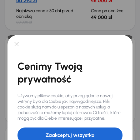
od 292 zł
46 000 zł
Najniższa cena z 30 dni przed
Cena po obniżce
obniżką
49 000 zł
50 000 zł
Toyota RAV 4 2.5 Hybrid
2019
139 595 km
Automat
Cenimy Twoją
Benzyna Full-Hybrid EV (FHEV) (Full-Hybrid)
2.5 Hybrid
163 kW
4x4
prywatność
Od pierwszego właściciela
Książka serwisowa
Auta krajowe
2.5 Hybrid
+11 kolejnych
Miesięczna rata
Cena promocyjna
Używamy plików cookie, aby przeglądanie naszej
na miarę
116 000 zł
witryny było dla Ciebie jak najwygodniejsze. Pliki
cookie służą nam do ulepszania naszych usług, a
Cena
jednocześnie możemy lepiej oferować Ci treści, które
120 000 zł
Możliwość odliczenia VAT
mogą być dla Ciebie interesujące i przydatne.
Zaakceptuj wszystko