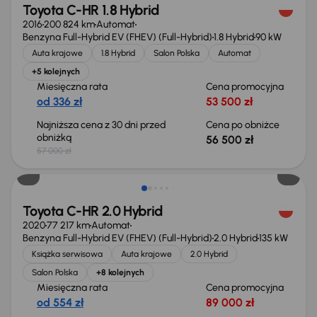
Toyota C-HR 1.8 Hybrid
2016
200 824 km
Automat
Benzyna Full-Hybrid EV (FHEV) (Full-Hybrid)
1.8 Hybrid
90 kW
Auta krajowe
1.8 Hybrid
Salon Polska
Automat
+5 kolejnych
Miesięczna rata
Cena promocyjna
od 336 zł
53 500 zł
Najniższa cena z 30 dni przed
Cena po obniżce
obniżką
56 500 zł
57 000 zł
Extra zniżka 950 zł
Toyota C-HR 2.0 Hybrid
2020
77 217 km
Automat
Benzyna Full-Hybrid EV (FHEV) (Full-Hybrid)
2.0 Hybrid
135 kW
Książka serwisowa
Auta krajowe
2.0 Hybrid
Salon Polska
+8 kolejnych
Miesięczna rata
Cena promocyjna
od 554 zł
89 000 zł