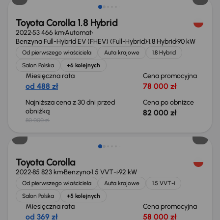
Toyota Corolla 1.8 Hybrid
2022
53 466 km
Automat
Benzyna Full-Hybrid EV (FHEV) (Full-Hybrid)
1.8 Hybrid
90 kW
Od pierwszego właściciela
Auta krajowe
1.8 Hybrid
Salon Polska
+6 kolejnych
Miesięczna rata
Cena promocyjna
od 488 zł
78 000 zł
Najniższa cena z 30 dni przed
Cena po obniżce
obniżką
82 000 zł
80 000 zł
Możliwość odliczenia VAT
Toyota Corolla
2022
85 823 km
Benzyna
1.5 VVT-i
92 kW
Od pierwszego właściciela
Auta krajowe
1.5 VVT-i
Salon Polska
+5 kolejnych
Miesięczna rata
Cena promocyjna
od 369 zł
58 000 zł