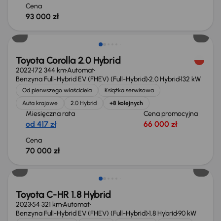
Cena
93 000 zł
Świeżo skupione
Toyota Corolla 2.0 Hybrid
2022
172 344 km
Automat
Benzyna Full-Hybrid EV (FHEV) (Full-Hybrid)
2.0 Hybrid
132 kW
Od pierwszego właściciela
Książka serwisowa
Auta krajowe
2.0 Hybrid
+8 kolejnych
Miesięczna rata
Cena promocyjna
od 417 zł
66 000 zł
Cena
70 000 zł
Możliwość odliczenia VAT
Toyota C-HR 1.8 Hybrid
2023
54 321 km
Automat
Benzyna Full-Hybrid EV (FHEV) (Full-Hybrid)
1.8 Hybrid
90 kW