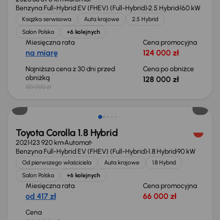
Benzyna Full-Hybrid EV (FHEV) (Full-Hybrid)
2.5 Hybrid
160 kW
Książka serwisowa
Auta krajowe
2.5 Hybrid
Salon Polska
+6 kolejnych
Miesięczna rata
Cena promocyjna
na miarę
124 000 zł
Najniższa cena z 30 dni przed
Cena po obniżce
obniżką
128 000 zł
130 000 zł
Możliwość odliczenia VAT
Toyota Corolla 1.8 Hybrid
2021
123 920 km
Automat
Benzyna Full-Hybrid EV (FHEV) (Full-Hybrid)
1.8 Hybrid
90 kW
Od pierwszego właściciela
Auta krajowe
1.8 Hybrid
Salon Polska
+6 kolejnych
Miesięczna rata
Cena promocyjna
od 417 zł
66 000 zł
Cena