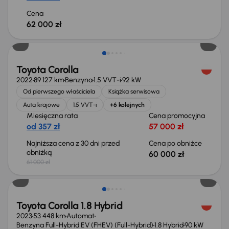
Cena
62 000 zł
Taniej o 1 000 zł
Toyota Corolla
2022
89 127 km
Benzyna
1.5 VVT-i
92 kW
Od pierwszego właściciela
Książka serwisowa
Auta krajowe
1.5 VVT-i
+6 kolejnych
Miesięczna rata
Cena promocyjna
od 357 zł
57 000 zł
Najniższa cena z 30 dni przed
Cena po obniżce
obniżką
60 000 zł
61 000 zł
Możliwość odliczenia VAT
Toyota Corolla 1.8 Hybrid
2023
53 448 km
Automat
Benzyna Full-Hybrid EV (FHEV) (Full-Hybrid)
1.8 Hybrid
90 kW