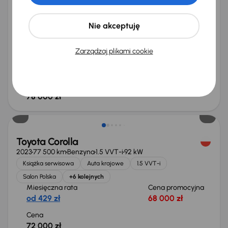
Toyota Corolla 2.0 Hybrid
2020
140 073 km
Automat
Benzyna Full-Hybrid EV (FHEV) (Full-Hybrid)
2.0 Hybrid
132 kW
Nie akceptuję
Książka serwisowa
Auta krajowe
2.0 Hybrid
Salon Polska
+8 kolejnych
Zarządzaj plikami cookie
Miesięczna rata
Cena promocyjna
od 464 zł
74 000 zł
Cena
78 000 zł
Toyota Corolla
2023
77 500 km
Benzyna
1.5 VVT-i
92 kW
Książka serwisowa
Auta krajowe
1.5 VVT-i
Salon Polska
+6 kolejnych
Miesięczna rata
Cena promocyjna
od 429 zł
68 000 zł
Cena
72 000 zł