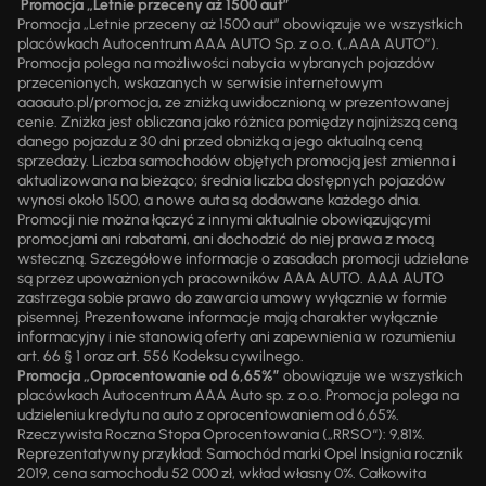
Promocja „Letnie przeceny aż 1500 aut”
Promocja „Letnie przeceny aż 1500 aut” obowiązuje we wszystkich
placówkach Autocentrum AAA AUTO Sp. z o.o. („AAA AUTO”).
Promocja polega na możliwości nabycia wybranych pojazdów
przecenionych, wskazanych w serwisie internetowym
aaaauto.pl/promocja, ze zniżką uwidocznioną w prezentowanej
cenie. Zniżka jest obliczana jako różnica pomiędzy najniższą ceną
danego pojazdu z 30 dni przed obniżką a jego aktualną ceną
sprzedaży. Liczba samochodów objętych promocją jest zmienna i
aktualizowana na bieżąco; średnia liczba dostępnych pojazdów
wynosi około 1500, a nowe auta są dodawane każdego dnia.
Promocji nie można łączyć z innymi aktualnie obowiązującymi
promocjami ani rabatami, ani dochodzić do niej prawa z mocą
wsteczną. Szczegółowe informacje o zasadach promocji udzielane
są przez upoważnionych pracowników AAA AUTO. AAA AUTO
zastrzega sobie prawo do zawarcia umowy wyłącznie w formie
pisemnej. Prezentowane informacje mają charakter wyłącznie
informacyjny i nie stanowią oferty ani zapewnienia w rozumieniu
art. 66 § 1 oraz art. 556 Kodeksu cywilnego.
Promocja „Oprocentowanie od 6,65%”
obowiązuje we wszystkich
placówkach Autocentrum AAA Auto sp. z o.o. Promocja polega na
udzieleniu kredytu na auto z oprocentowaniem od 6,65%.
Rzeczywista Roczna Stopa Oprocentowania („RRSO“): 9,81%.
Reprezentatywny przykład: Samochód marki Opel Insignia rocznik
2019, cena samochodu 52 000 zł, wkład własny 0%. Całkowita