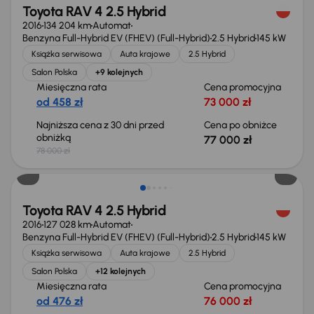
Toyota RAV 4 2.5 Hybrid
2016
134 204 km
Automat
Benzyna Full-Hybrid EV (FHEV) (Full-Hybrid)
2.5 Hybrid
145 kW
Książka serwisowa
Auta krajowe
2.5 Hybrid
Salon Polska
+9 kolejnych
Miesięczna rata
Cena promocyjna
od 458 zł
73 000 zł
Najniższa cena z 30 dni przed
Cena po obniżce
obniżką
77 000 zł
78 000 zł
Możliwość odliczenia VAT
Toyota RAV 4 2.5 Hybrid
2016
127 028 km
Automat
Benzyna Full-Hybrid EV (FHEV) (Full-Hybrid)
2.5 Hybrid
145 kW
Książka serwisowa
Auta krajowe
2.5 Hybrid
Salon Polska
+12 kolejnych
Miesięczna rata
Cena promocyjna
od 476 zł
76 000 zł