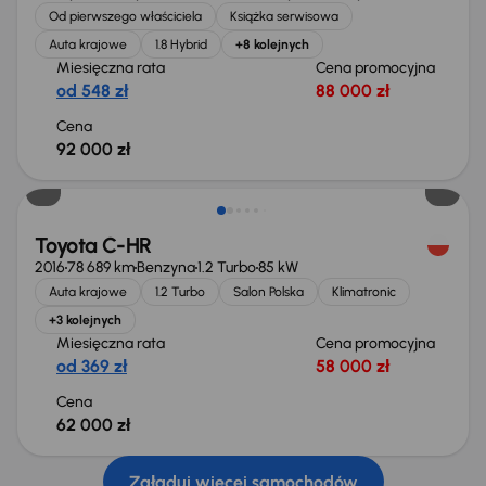
Od pierwszego właściciela
Książka serwisowa
Auta krajowe
1.8 Hybrid
+8 kolejnych
Miesięczna rata
Cena promocyjna
od 548 zł
88 000 zł
Cena
92 000 zł
Toyota C-HR
2016
78 689 km
Benzyna
1.2 Turbo
85 kW
Auta krajowe
1.2 Turbo
Salon Polska
Klimatronic
+3 kolejnych
Miesięczna rata
Cena promocyjna
od 369 zł
58 000 zł
Cena
62 000 zł
Załaduj więcej samochodów