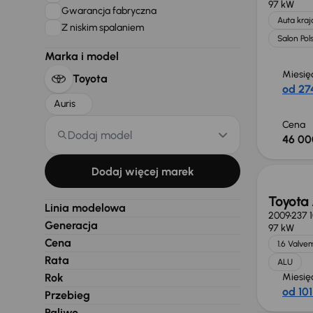
97 kW
Gwarancja fabryczna
Auta kra
Z niskim spalaniem
Salon Pol
Marka i model
Miesię
Toyota
od 274
Auris
Cena
Dodaj model
46 00
Dodaj więcej marek
Toyota 
Linia modelowa
2009
237 
Generacja
97 kW
Cena
1.6 Valve
Rata
ALU
Rok
Miesię
od 101
Przebieg
Paliwo