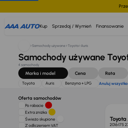
Prze
Szukam:
Toyota
Auris
Benzyna + LPG
Anuluj wszys
Kup
Sprzedaj / Wymień
Finansowanie
Samochody używane
Toyota
Auris
Samochody używane Toyota
4 samochody
Marka i model
Cena
Rata
Toyota
Auris
Benzyna + LPG
Anuluj wszystko
Możliw
Oferta samochodów
Po rabacie
Extra zniżka
Toyota 
Świeżo skupione
2016
175 
Z odliczeniem VAT