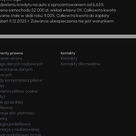
zieleniu kredytu na auto z oprocentowaniem od 6,65%.
cena samochodu 52 000 zł, wkład własny 0%. Całkowita kwota
ie stałe w skali roku: 9,00%. Całkowita kwota do zapłaty:
a dzień 11.12.2025 r. Zawarcie ubezpieczenia nie jest warunkiem
menty prawne
Kontakty
lamin strony
Kontakty
uga danych osobowych
Kontakty dla mediów
twarzanie danych
owych
y korzystania z plików
ies
wienia plików cookie
Act
ik sprzedaży
tkowej
acje dot. płatności
wką
tegia podatkowa
macja o realizowanej
egii podatkowej za rok