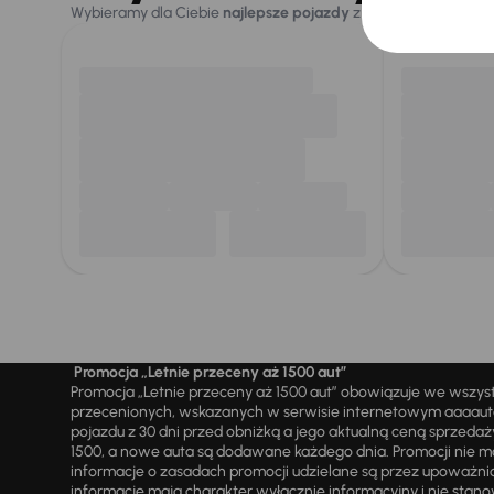
Wybieramy dla Ciebie
najlepsze pojazdy
z naszej oferty. Kupi
Promocja „Letnie przeceny aż 1500 aut”
Promocja „Letnie przeceny aż 1500 aut” obowiązuje we wszy
przecenionych, wskazanych w serwisie internetowym aaaauto.
pojazdu z 30 dni przed obniżką a jego aktualną ceną sprzeda
1500, a nowe auta są dodawane każdego dnia. Promocji nie m
informacje o zasadach promocji udzielane są przez upowa
informacje mają charakter wyłącznie informacyjny i nie stanow