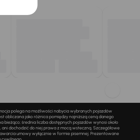
omocja polega na możliwości nabycia wybranych pojazdów
st obliczana jako różnica pomiędzy najniższą ceną danego
na bieżąco; średnia liczba dostępnych pojazdów wynosi około
i, ani dochodzić do niej prawa z mocą wsteczną. Szczegółowe
zawarcia umowy wyłącznie w formie pisemnej. Prezentowane
u cywilnego.