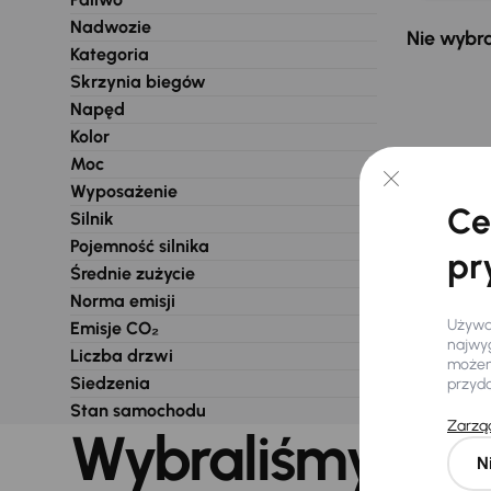
Nadwozie
Nie wybra
Kategoria
Skrzynia biegów
Napęd
Kolor
Moc
Wyposażenie
Ce
Silnik
Pojemność silnika
pr
Średnie zużycie
Norma emisji
Używam
Emisje CO₂
najwyg
Liczba drzwi
możemy
Siedzenia
przyd
Stan samochodu
Zarząd
Wybraliśmy dla 
N