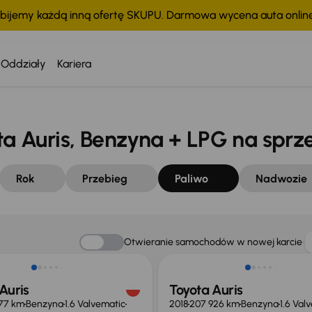
bijemy każdą inną ofertę SKUPU. Darmowa wycena auta onli
tko
Oddziały
Kariera
 Auris, Benzyna + LPG na sprz
Rok
Przebieg
Paliwo
Nadwozie
ość odliczenia VAT
Otwieranie samochodów w nowej karcie
Auris
Toyota Auris
277 km
Benzyna
1.6 Valvematic
2018
207 926 km
Benzyna
1.6 Val