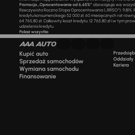
Promocja „Oprocentowanie od 6,65%”
obowiązuje we wszystk
Rzeczywista Roczna Stopa Oprocentowania („RRSO“): 9,81%. R
kredytu konsumenckiego 52 000 zł, 60 miesięcznych rat równy
64 765,80 zł. Całkowity koszt kredytu: 12 765,80 zł (w tym prowi
udzielenia kredytu.
Pokaż wszystko
Kupić auto
Przedsiębi
Oddziały
Sprzedaż samochodów
Kariera
Wymiana samochodu
Finansowanie