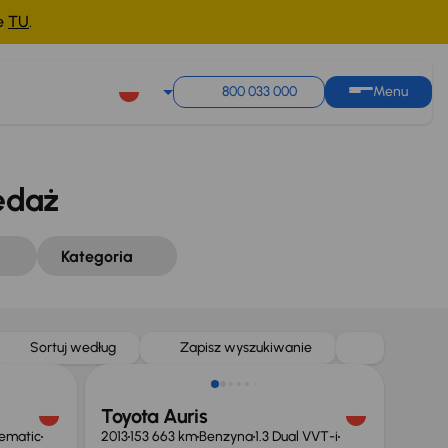
ne
TU
.
Sortuj według
Zapisz wyszukiwanie
800 033 000
Menu
edaż
Kategoria
Taniej o 500 zł
Sortuj według
Zapisz wyszukiwanie
Toyota Auris
vematic
2013
153 663 km
Benzyna
1.3 Dual VVT-i