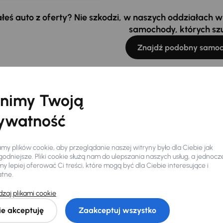
łeś auto z oferty? Nie szkodzi, w naszych oddziałach
samochody, których sz
Znajdź podobny samo
nimy Twoją
ywatność
y plików cookie, aby przeglądanie naszej witryny było dla Ciebie jak
odniejsze. Pliki cookie służą nam do ulepszania naszych usług, a jednocz
 lepiej oferować Ci treści, które mogą być dla Ciebie interesujące i
atne.
zaj plikami cookie
Ciebie
ie akceptuję
Zaakceptuj wszystko