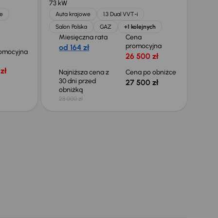
73 kW
e
Auta krajowe
1.3 Dual VVT-i
Salon Polska
GAZ
+1 kolejnych
Miesięczna rata
Cena
promocyjna
od 164 zł
omocyjna
26 500 zł
zł
Najniższa cena z
Cena po obniżce
30 dni przed
27 500 zł
obniżką
28 000 zł