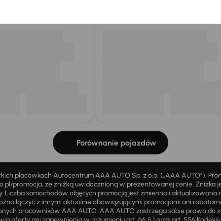
my dla Ciebie
do 400 pojazdów
każdego dnia.
Porównanie pojazdów
stkich placówkach Autocentrum AAA AUTO Sp. z o.o. („AAA AUTO”). Pr
pl/promocja, ze zniżką uwidocznioną w prezentowanej cenie. Zniżka je
ży. Liczba samochodów objętych promocją jest zmienna i aktualizowana 
ożna łączyć z innymi aktualnie obowiązującymi promocjami ani rabatam
żnionych pracowników AAA AUTO. AAA AUTO zastrzega sobie prawo do 
ią oferty ani zapewnienia w rozumieniu art. 66 § 1 oraz art. 556 Kodeks