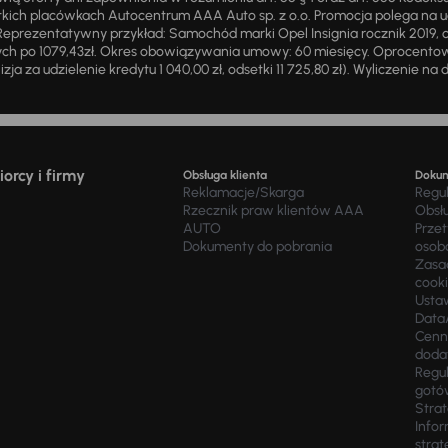
ich placówkach Autocentrum AAA Auto sp. z o.o. Promocja polega na ud
eprezentatywny przykład: Samochód marki Opel Insignia rocznik 2019, 
ch po 1079,43zł. Okres obowiązywania umowy: 60 miesięcy. Oprocentowan
zja za udzielenie kredytu 1 040,00 zł, odsetki 11 725,80 zł). Wyliczenie n
orcy i firmy
Obsługa klienta
Doku
Reklamacje/Skarga
Regu
Rzecznik praw klientów AAA
Obsł
AUTO
Prze
Dokumenty do pobrania
osob
Zasad
cook
Usta
Data
Cenn
doda
Regul
gotó
Stra
Infor
strat