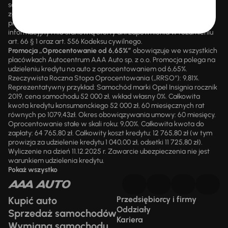
są przez upoważnionych pracowników AAA AUTO. AAA AUTO
zastrzega sobie prawo do zawarcia umowy wyłącznie w formie
pisemnej. Prezentowane informacje mają charakter wyłącznie
informacyjny i nie stanowią oferty ani zapewnienia w rozumieniu
art. 66 § 1 oraz art. 556 Kodeksu cywilnego.
Promocja „Oprocentowanie od 6,65%”
obowiązuje we wszystkich
placówkach Autocentrum AAA Auto sp. z o.o. Promocja polega na
udzieleniu kredytu na auto z oprocentowaniem od 6,65%.
Rzeczywista Roczna Stopa Oprocentowania („RRSO“): 9,81%.
Reprezentatywny przykład: Samochód marki Opel Insignia rocznik
2019, cena samochodu 52 000 zł, wkład własny 0%. Całkowita
kwota kredytu konsumenckiego 52 000 zł, 60 miesięcznych rat
równych po 1079,43zł. Okres obowiązywania umowy: 60 miesięcy.
Oprocentowanie stałe w skali roku: 9,00%. Całkowita kwota do
zapłaty: 64 765,80 zł. Całkowity koszt kredytu: 12 765,80 zł (w tym
prowizja za udzielenie kredytu 1 040,00 zł, odsetki 11 725,80 zł).
Wyliczenie na dzień 11.12.2025 r. Zawarcie ubezpieczenia nie jest
warunkiem udzielenia kredytu.
Pokaż wszystko
Kupić auto
Przedsiębiorcy i firmy
Oddziały
Sprzedaż samochodów
Kariera
Wymiana samochodu