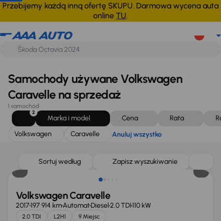
Volkswagen
Caravelle
Anuluj wszystko
Przebijemy każdą inną ofertę SKUPU. Darmowa wycena auta
online
TU
.
Samochody używane Volkswagen
Caravelle na sprzedaż
1 samochód
2
Marka i model
Cena
Rata
R
Volkswagen
Caravelle
Anuluj wszystko
Sortuj według
Zapisz wyszukiwanie
Volkswagen Caravelle
2017
197 914 km
Automat
Diesel
2.0 TDI
110 kW
2.0 TDI
L2H1
9 Miejsc