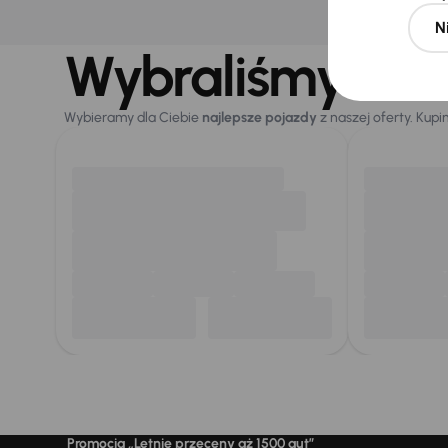
N
Wybraliśmy dla 
Wybieramy dla Ciebie
najlepsze pojazdy
z naszej oferty. Kupi
Promocja „Letnie przeceny aż 1500 aut”