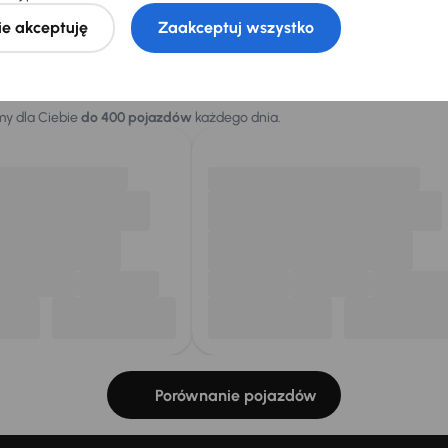
Znajdź podobny samo
ie akceptuję
Zaakceptuj wszystko
Ciebie
my dla Ciebie
do 400 pojazdów
każdego dnia.
Porównanie pojazdów