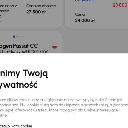
23 000 
sza cena z
Cena po obniżce
 przed
27 500 zł
Cena
ką
24 000 zł
ł
agen Passat CC
351 km
Benzyna
1.8 TSI
118 kW
jowe
1.8 TSI
Salon Polska
+2 kolejnych
nimy Twoją
czna rata
Cena promocyjna
 zł
ywatność
29 000 zł
0 zł
y plików cookie, aby przeglądanie naszej witryny było dla Ciebie jak
odniejsze. Pliki cookie służą nam do ulepszania naszych usług, a jednocz
 lepiej oferować Ci treści, które mogą być dla Ciebie interesujące i
atne.
łeś auto z oferty? Nie szkodzi, w naszych oddziałach
samochody, których sz
zaj plikami cookie