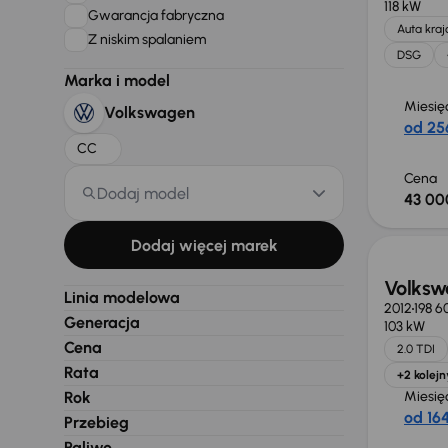
118 kW
Gwarancja fabryczna
Auta kra
Z niskim spalaniem
DSG
Marka i model
Miesię
Volkswagen
od 256
CC
Cena
Dodaj model
43 00
Taniej 
Dodaj więcej marek
Volksw
Linia modelowa
2012
198 6
Generacja
103 kW
Cena
2.0 TDI
Rata
+2 kolejn
Rok
Miesię
od 164
Przebieg
Paliwo