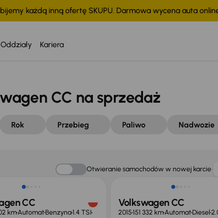
bijemy każdą inną ofertę SKUPU. Darmowa wycena auta onli
Oddziały
Kariera
wagen CC na sprzedaż
Rok
Przebieg
Paliwo
Nadwozie
 skupione
Taniej o 3 000 zł
Otwieranie samochodów w nowej karcie
agen CC
Volkswagen CC
02 km
Automat
Benzyna
1.4 TSI
2015
151 332 km
Automat
Diesel
2.