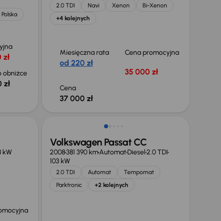
2.0 TDI
Navi
Xenon
Bi-Xenon
 Polska
+4 kolejnych
yjna
Miesięczna rata
Cena promocyjna
 zł
od 220 zł
35 000 zł
 obniżce
 zł
Cena
37 000 zł
Volkswagen Passat CC
8 kW
2008
381 390 km
Automat
Diesel
2.0 TDI
103 kW
2.0 TDI
Automat
Tempomat
Parktronic
+2 kolejnych
omocyjna