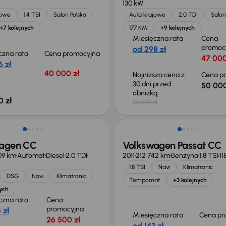
130 kW
jowe
1.4 TSI
Salon Polska
Auta krajowe
2.0 TDI
Salon
+7 kolejnych
177 KM
+9 kolejnych
Miesięczna rata
Cena
promoc
od 298 zł
czna rata
Cena promocyjna
47 000
 zł
40 000 zł
Najniższa cena z
Cena po
30 dni przed
50 000
obniżką
0 zł
53 000 zł
o 500 zł
agen CC
Volkswagen Passat CC
09 km
Automat
Diesel
2.0 TDI
2011
212 742 km
Benzyna
1.8 TSI
11
1.8 TSI
Navi
Klimatronic
DSG
Navi
Klimatronic
Tempomat
+3 kolejnych
ych
czna rata
Cena
promocyjna
 zł
Miesięczna rata
Cena pr
26 500 zł
od 143 zł