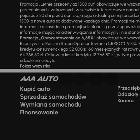
Promocja „Letnie przeceny aż 1500 aut” obowiązuje we wszy
przecenionych, wskazanych w serwisie internetowym aaaauto.
pojazdu z 30 dni przed obniżką a jego aktualną ceną sprzeda
1500, a nowe auta są dodawane każdego dnia. Promocji nie m
informacje o zasadach promocji udzielane są przez upowa
informacje mają charakter wyłącznie informacyjny i nie stanow
Promocja „Oprocentowanie od 6,65%”
obowiązuje we wszystk
Rzeczywista Roczna Stopa Oprocentowania („RRSO“): 9,81%. R
kredytu konsumenckiego 52 000 zł, 60 miesięcznych rat równy
64 765,80 zł. Całkowity koszt kredytu: 12 765,80 zł (w tym prowi
udzielenia kredytu.
Pokaż wszystko
Kupić auto
Przedsiębi
Oddziały
Sprzedaż samochodów
Kariera
Wymiana samochodu
Finansowanie