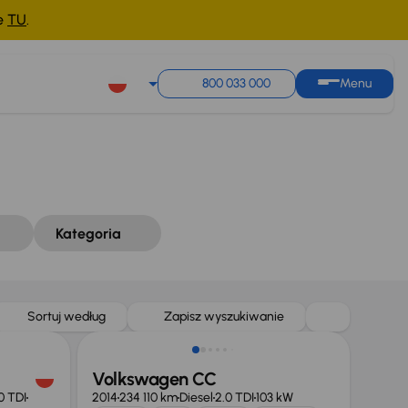
ne
TU
.
Sortuj według
Zapisz wyszukiwanie
800 033 000
Menu
Kategoria
Sortuj według
Zapisz wyszukiwanie
Volkswagen CC
0 TDI
2014
234 110 km
Diesel
2.0 TDI
103 kW