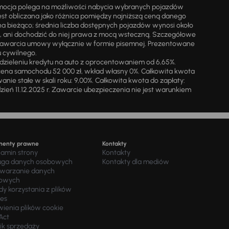
omocja polega na możliwości nabycia wybranych pojazdów
st obliczana jako różnica pomiędzy najniższą ceną danego
na bieżąco; średnia liczba dostępnych pojazdów wynosi około
i, ani dochodzić do niej prawa z mocą wsteczną. Szczegółowe
zawarcia umowy wyłącznie w formie pisemnej. Prezentowane
u cywilnego.
zieleniu kredytu na auto z oprocentowaniem od 6,65%.
cena samochodu 52 000 zł, wkład własny 0%. Całkowita kwota
ie stałe w skali roku: 9,00%. Całkowita kwota do zapłaty:
a dzień 11.12.2025 r. Zawarcie ubezpieczenia nie jest warunkiem
menty prawne
Kontakty
lamin strony
Kontakty
uga danych osobowych
Kontakty dla mediów
twarzanie danych
owych
y korzystania z plików
ies
wienia plików cookie
Act
ik sprzedaży