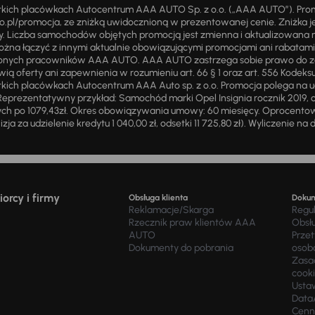
stkich placówkach Autocentrum AAA AUTO Sp. z o.o. („AAA AUTO”). Pr
pl/promocja, ze zniżką uwidocznioną w prezentowanej cenie. Zniżka je
ży. Liczba samochodów objętych promocją jest zmienna i aktualizowana 
ożna łączyć z innymi aktualnie obowiązującymi promocjami ani rabatam
żnionych pracowników AAA AUTO. AAA AUTO zastrzega sobie prawo do 
ią oferty ani zapewnienia w rozumieniu art. 66 § 1 oraz art. 556 Kodeks
ich placówkach Autocentrum AAA Auto sp. z o.o. Promocja polega na ud
eprezentatywny przykład: Samochód marki Opel Insignia rocznik 2019, 
ch po 1079,43zł. Okres obowiązywania umowy: 60 miesięcy. Oprocentowan
zja za udzielenie kredytu 1 040,00 zł, odsetki 11 725,80 zł). Wyliczenie n
orcy i firmy
Obsługa klienta
Doku
Reklamacje/Skarga
Regu
Rzecznik praw klientów AAA
Obsł
AUTO
Prze
Dokumenty do pobrania
osob
Zasad
cook
Usta
Data
Cenn