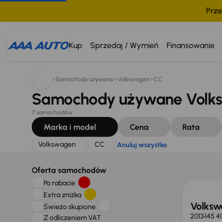
Prze
Szukam:
Volkswagen
CC
Anuluj wszystko
Kup
Sprzedaj / Wymień
Finansowanie
Samochody używane
Volkswagen
CC
Samochody używane Volks
7 samochodów
Marka i model
Cena
Rata
Volkswagen
CC
Anuluj wszystko
Świeżo
Oferta samochodów
Po rabacie
Extra zniżka
Volksw
Świeżo skupione
2013
145 4
Z odliczeniem VAT