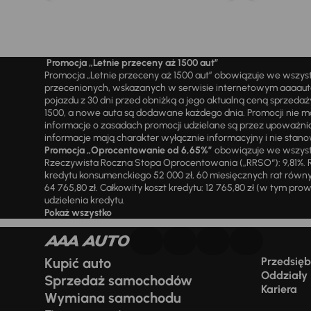
Promocja „Letnie przeceny aż 1500 aut”
Promocja „Letnie przeceny aż 1500 aut” obowiązuje we wszy
przecenionych, wskazanych w serwisie internetowym aaaauto.
pojazdu z 30 dni przed obniżką a jego aktualną ceną sprzeda
1500, a nowe auta są dodawane każdego dnia. Promocji nie m
informacje o zasadach promocji udzielane są przez upowa
informacje mają charakter wyłącznie informacyjny i nie stanow
Promocja „Oprocentowanie od 6,65%”
obowiązuje we wszystk
Rzeczywista Roczna Stopa Oprocentowania („RRSO“): 9,81%. R
kredytu konsumenckiego 52 000 zł, 60 miesięcznych rat równy
64 765,80 zł. Całkowity koszt kredytu: 12 765,80 zł (w tym prowi
udzielenia kredytu.
Pokaż wszystko
Kupić auto
Przedsiębi
Oddziały
Sprzedaż samochodów
Kariera
Wymiana samochodu