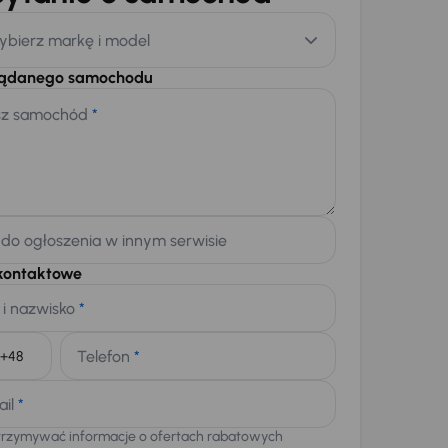
ybierz markę i model
żądanego samochodu
sz samochód
*
 do ogłoszenia w innym serwisie
kontaktowe
 i nazwisko
*
Telefon
*
+48
ail
*
trzymywać informacje o ofertach rabatowych