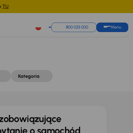
ne
TU
.
Sortuj według
Zapisz wyszukiwanie
800 033 000
Menu
Kategoria
zobowiązujące
ytanie o samochód