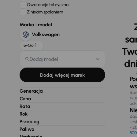
Gwarancja fabryczna
Z niskim spalaniem
Marka i model
Volkswagen
sa
e-Golf
Two
Dodaj model
dni
Dodaj więcej marek
Po
ws
Generacja
Spr
sku
Cena
odk
Rata
Ni
Rok
Zad
Przebieg
Jes
- 21
Paliwo
800
Nadwozie