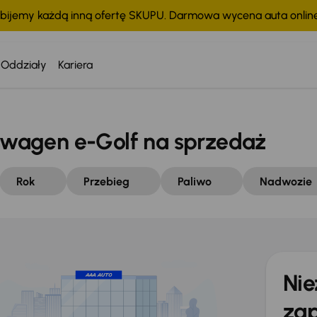
bijemy każdą inną ofertę SKUPU. Darmowa wycena auta onli
Oddziały
Kariera
wagen e-Golf na sprzedaż
Rok
Przebieg
Paliwo
Nadwozie
Nie
zap