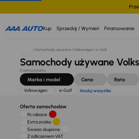
Prze
Szukam:
Volkswagen
e-Golf
Anuluj wszystko
Kup
Sprzedaj / Wymień
Finansowanie
Samochody używane
Volkswagen
e-Golf
Samochody używane Volks
0 samochodów
Marka i model
Cena
Rata
Volkswagen
e-Golf
Anuluj wszystko
Oferta samochodów
Po rabacie
Extra zniżka
Świeżo skupione
Z odliczeniem VAT