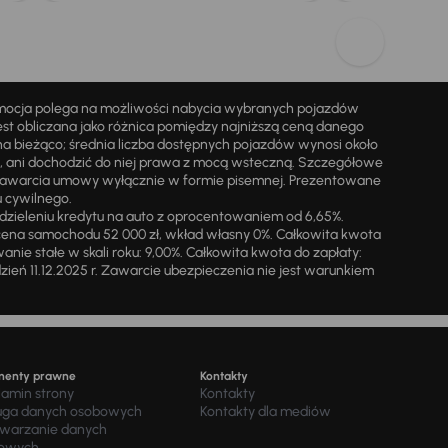
omocja polega na możliwości nabycia wybranych pojazdów
st obliczana jako różnica pomiędzy najniższą ceną danego
na bieżąco; średnia liczba dostępnych pojazdów wynosi około
i, ani dochodzić do niej prawa z mocą wsteczną. Szczegółowe
zawarcia umowy wyłącznie w formie pisemnej. Prezentowane
u cywilnego.
zieleniu kredytu na auto z oprocentowaniem od 6,65%.
cena samochodu 52 000 zł, wkład własny 0%. Całkowita kwota
ie stałe w skali roku: 9,00%. Całkowita kwota do zapłaty:
a dzień 11.12.2025 r. Zawarcie ubezpieczenia nie jest warunkiem
menty prawne
Kontakty
lamin strony
Kontakty
uga danych osobowych
Kontakty dla mediów
twarzanie danych
owych