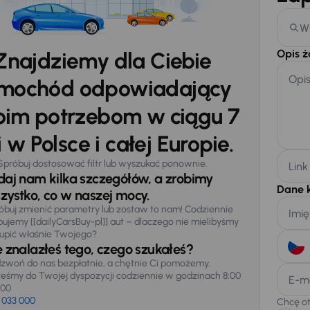
W
Opis 
Znajdziemy dla Ciebie
Opi
mochód odpowiadający
im potrzebom w ciągu 7
 w Polsce i całej Europie.
Spróbuj dostosować filtr lub wyszukać ponownie.
Link
daj nam kilka szczegółów, a zrobimy
Dane 
zystko, co w naszej mocy.
óbuj zmienić parametry lub zostaw to nam! Codziennie
Imię
pujemy [[dailyCarsBuy-pl]] aut – dlaczego nie mielibyśmy
upić właśnie Twojego?
e znalazłeś tego, czego szukałeś?
zwoń do nas bezpłatnie, a chętnie Ci pomożemy.
teśmy do Twojej dyspozycji codziennie w godzinach 8:00
E-m
:00
 033 000
Chcę o