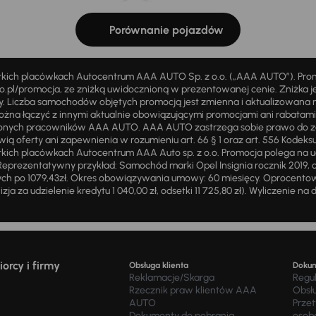
Porównanie pojazdów
stkich placówkach Autocentrum AAA AUTO Sp. z o.o. („AAA AUTO”). Pr
pl/promocja, ze zniżką uwidocznioną w prezentowanej cenie. Zniżka je
ży. Liczba samochodów objętych promocją jest zmienna i aktualizowana 
ożna łączyć z innymi aktualnie obowiązującymi promocjami ani rabatam
żnionych pracowników AAA AUTO. AAA AUTO zastrzega sobie prawo do 
ią oferty ani zapewnienia w rozumieniu art. 66 § 1 oraz art. 556 Kodeks
ich placówkach Autocentrum AAA Auto sp. z o.o. Promocja polega na ud
eprezentatywny przykład: Samochód marki Opel Insignia rocznik 2019, 
ch po 1079,43zł. Okres obowiązywania umowy: 60 miesięcy. Oprocentowan
zja za udzielenie kredytu 1 040,00 zł, odsetki 11 725,80 zł). Wyliczenie n
orcy i firmy
Obsługa klienta
Doku
Reklamacje/Skarga
Regu
Rzecznik praw klientów AAA
Obsł
AUTO
Prze
Dokumenty do pobrania
osob