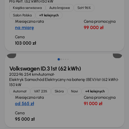
Pro Perf. (62 kWh)
150 kW
Książka serwisowa
Auta krajowe
SoH 96%
Salon Polska
+9 kolejnych
Miesięczna rata
Cena promocyjna
na miarę
99 000 zł
Cena
103 000 zł
Świeżo skupione
Volkswagen ID.3 1st (62 kWh)
2022
96 254 km
Automat
Elektryk Samochód Elektryczny na baterię (BEV)
1st (62 kWh)
150 kW
Automat
VAT 23%
Skóra
Navi
+4 kolejnych
Miesięczna rata
Cena promocyjna
od 565 zł
91 000 zł
Cena
95 000 zł