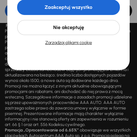
Zaakceptuj wszystko
Edytuj filtr
Promocja „Letnie przeceny aż 1500 aut”
Nie akceptuję
Promocja „Letnie przeceny aż 1500 aut” obowiązuje we wszystkich
placówkach Autocentrum AAA AUTO Sp. z o.o. („AAA AUTO”).
Promocja polega na możliwości nabycia wybranych pojazdów
Zarządzaj plikami cookie
przecenionych, wskazanych w serwisie internetowym
aaaauto.pl/promocja, ze zniżką uwidocznioną w prezentowanej
cenie. Zniżka jest obliczana jako różnica pomiędzy najniższą ceną
danego pojazdu z 30 dni przed obniżką a jego aktualną ceną
sprzedaży. Liczba samochodów objętych promocją jest zmienna i
aktualizowana na bieżąco; średnia liczba dostępnych pojazdów
wynosi około 1500, a nowe auta są dodawane każdego dnia.
Promocji nie można łączyć z innymi aktualnie obowiązującymi
promocjami ani rabatami, ani dochodzić do niej prawa z mocą
wsteczną. Szczegółowe informacje o zasadach promocji udzielane
są przez upoważnionych pracowników AAA AUTO. AAA AUTO
zastrzega sobie prawo do zawarcia umowy wyłącznie w formie
pisemnej. Prezentowane informacje mają charakter wyłącznie
informacyjny i nie stanowią oferty ani zapewnienia w rozumieniu
art. 66 § 1 oraz art. 556 Kodeksu cywilnego.
Promocja „Oprocentowanie od 6,65%”
obowiązuje we wszystkich
placówkach Autocentrum AAA Auto sp. z o.o. Promocja polega na