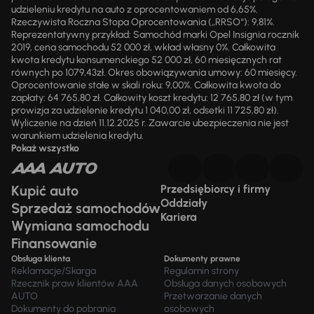
udzieleniu kredytu na auto z oprocentowaniem od 6,65%.
Rzeczywista Roczna Stopa Oprocentowania („RRSO“): 9,81%.
Reprezentatywny przykład: Samochód marki Opel Insignia rocznik
2019, cena samochodu 52 000 zł, wkład własny 0%. Całkowita
kwota kredytu konsumenckiego 52 000 zł, 60 miesięcznych rat
równych po 1079,43zł. Okres obowiązywania umowy: 60 miesięcy.
Oprocentowanie stałe w skali roku: 9,00%. Całkowita kwota do
zapłaty: 64 765,80 zł. Całkowity koszt kredytu: 12 765,80 zł (w tym
prowizja za udzielenie kredytu 1 040,00 zł, odsetki 11 725,80 zł).
Wyliczenie na dzień 11.12.2025 r. Zawarcie ubezpieczenia nie jest
warunkiem udzielenia kredytu.
Pokaż wszystko
Kupić auto
Przedsiębiorcy i firmy
Oddziały
Sprzedaż samochodów
Kariera
Wymiana samochodu
Finansowanie
Obsługa klienta
Dokumenty prawne
Reklamacje/Skarga
Regulamin strony
Rzecznik praw klientów AAA
Obsługa danych osobowych
AUTO
Przetwarzanie danych
Dokumenty do pobrania
osobowych