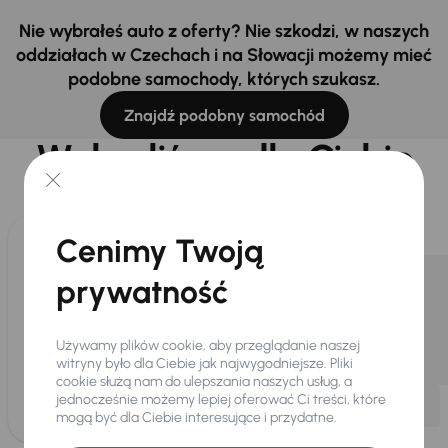
Nie wybrałeś auto z oferty? Nie szkodzi, w naszych
oddziałach w Czechach i na Słowacji możemy mieć
podobne samochody, których szukasz.
Znajdź podobny samochód
Wybraliśmy dla Ciebie
Wybieramy dla Ciebie
najlepsze pojazdy
z naszej oferty. Kupimy
dla Ciebie
do 400 pojazdów
każdego dnia.
Cenimy Twoją
prywatność
Używamy plików cookie, aby przeglądanie naszej
witryny było dla Ciebie jak najwygodniejsze. Pliki
cookie służą nam do ulepszania naszych usług, a
jednocześnie możemy lepiej oferować Ci treści, które
mogą być dla Ciebie interesujące i przydatne.