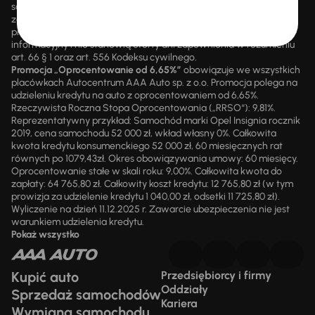
są przez upoważnionych pracowników AAA AUTO. AAA AUTO
zastrzega sobie prawo do zawarcia umowy wyłącznie w formie
pisemnej. Prezentowane informacje mają charakter wyłącznie
informacyjny i nie stanowią oferty ani zapewnienia w rozumieniu
art. 66 § 1 oraz art. 556 Kodeksu cywilnego.
Promocja „Oprocentowanie od 6,65%”
obowiązuje we wszystkich
placówkach Autocentrum AAA Auto sp. z o.o. Promocja polega na
udzieleniu kredytu na auto z oprocentowaniem od 6,65%.
Rzeczywista Roczna Stopa Oprocentowania („RRSO“): 9,81%.
Reprezentatywny przykład: Samochód marki Opel Insignia rocznik
2019, cena samochodu 52 000 zł, wkład własny 0%. Całkowita
kwota kredytu konsumenckiego 52 000 zł, 60 miesięcznych rat
równych po 1079,43zł. Okres obowiązywania umowy: 60 miesięcy.
Oprocentowanie stałe w skali roku: 9,00%. Całkowita kwota do
zapłaty: 64 765,80 zł. Całkowity koszt kredytu: 12 765,80 zł (w tym
prowizja za udzielenie kredytu 1 040,00 zł, odsetki 11 725,80 zł).
Wyliczenie na dzień 11.12.2025 r. Zawarcie ubezpieczenia nie jest
warunkiem udzielenia kredytu.
Pokaż wszystko
Kupić auto
Przedsiębiorcy i firmy
Oddziały
Sprzedaż samochodów
Kariera
Wymiana samochodu