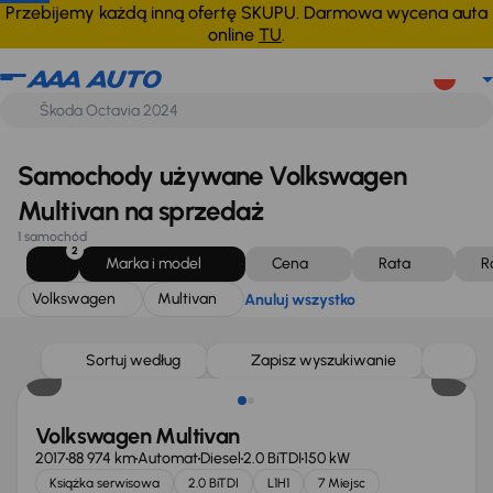
Volkswagen
Multivan
Anuluj wszystko
Przebijemy każdą inną ofertę SKUPU. Darmowa wycena auta
online
TU
.
Samochody używane Volkswagen
Multivan na sprzedaż
1 samochód
2
Marka i model
Cena
Rata
R
Volkswagen
Multivan
Anuluj wszystko
Sortuj według
Zapisz wyszukiwanie
Volkswagen Multivan
2017
88 974 km
Automat
Diesel
2.0 BiTDI
150 kW
Książka serwisowa
2.0 BiTDI
L1H1
7 Miejsc