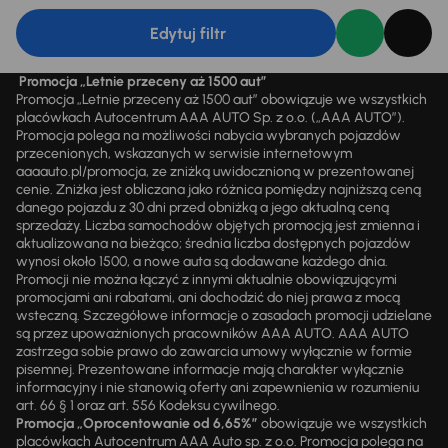
Edytuj filtr
Promocja „Letnie przeceny aż 1500 aut”
Promocja „Letnie przeceny aż 1500 aut” obowiązuje we wszystkich
placówkach Autocentrum AAA AUTO Sp. z o.o. („AAA AUTO”).
Promocja polega na możliwości nabycia wybranych pojazdów
przecenionych, wskazanych w serwisie internetowym
aaaauto.pl/promocja, ze zniżką uwidocznioną w prezentowanej
cenie. Zniżka jest obliczana jako różnica pomiędzy najniższą ceną
danego pojazdu z 30 dni przed obniżką a jego aktualną ceną
sprzedaży. Liczba samochodów objętych promocją jest zmienna i
aktualizowana na bieżąco; średnia liczba dostępnych pojazdów
wynosi około 1500, a nowe auta są dodawane każdego dnia.
Promocji nie można łączyć z innymi aktualnie obowiązującymi
promocjami ani rabatami, ani dochodzić do niej prawa z mocą
wsteczną. Szczegółowe informacje o zasadach promocji udzielane
są przez upoważnionych pracowników AAA AUTO. AAA AUTO
zastrzega sobie prawo do zawarcia umowy wyłącznie w formie
pisemnej. Prezentowane informacje mają charakter wyłącznie
informacyjny i nie stanowią oferty ani zapewnienia w rozumieniu
art. 66 § 1 oraz art. 556 Kodeksu cywilnego.
Promocja „Oprocentowanie od 6,65%”
obowiązuje we wszystkich
placówkach Autocentrum AAA Auto sp. z o.o. Promocja polega na