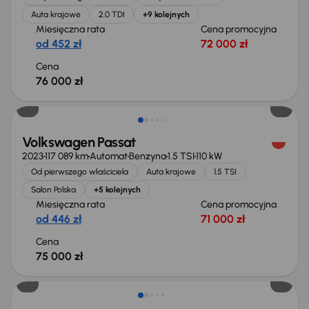
Auta krajowe
2.0 TDI
+9 kolejnych
Miesięczna rata
Cena promocyjna
od 452 zł
72 000 zł
Cena
76 000 zł
Świeżo skupione
Volkswagen Passat
2023
117 089 km
Automat
Benzyna
1.5 TSI
110 kW
Od pierwszego właściciela
Auta krajowe
1.5 TSI
Salon Polska
+5 kolejnych
Miesięczna rata
Cena promocyjna
od 446 zł
71 000 zł
Cena
75 000 zł
Taniej o 1 000 zł