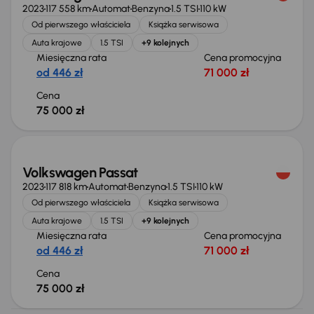
2023
117 558 km
Automat
Benzyna
1.5 TSI
110 kW
Od pierwszego właściciela
Książka serwisowa
Auta krajowe
1.5 TSI
+9 kolejnych
Miesięczna rata
Cena promocyjna
od 446 zł
71 000 zł
Cena
75 000 zł
Świeżo skupione
Volkswagen Passat
2023
117 818 km
Automat
Benzyna
1.5 TSI
110 kW
Od pierwszego właściciela
Książka serwisowa
Auta krajowe
1.5 TSI
+9 kolejnych
Miesięczna rata
Cena promocyjna
od 446 zł
71 000 zł
Cena
75 000 zł