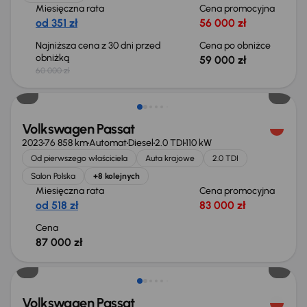
Miesięczna rata
Cena promocyjna
od 351 zł
56 000 zł
Najniższa cena z 30 dni przed
Cena po obniżce
obniżką
59 000 zł
60 000 zł
Możliwość odliczenia VAT
Volkswagen Passat
2023
76 858 km
Automat
Diesel
2.0 TDI
110 kW
Od pierwszego właściciela
Auta krajowe
2.0 TDI
Salon Polska
+8 kolejnych
Miesięczna rata
Cena promocyjna
od 518 zł
83 000 zł
Cena
87 000 zł
Świeżo skupione
Volkswagen Passat