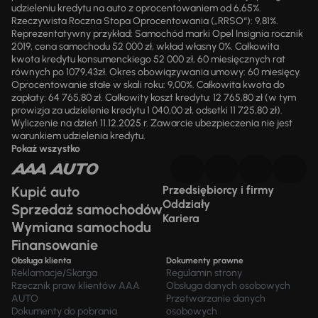
udzieleniu kredytu na auto z oprocentowaniem od 6,65%.
Rzeczywista Roczna Stopa Oprocentowania („RRSO“): 9,81%.
Reprezentatywny przykład: Samochód marki Opel Insignia rocznik
2019, cena samochodu 52 000 zł, wkład własny 0%. Całkowita
kwota kredytu konsumenckiego 52 000 zł, 60 miesięcznych rat
równych po 1079,43zł. Okres obowiązywania umowy: 60 miesięcy.
Oprocentowanie stałe w skali roku: 9,00%. Całkowita kwota do
zapłaty: 64 765,80 zł. Całkowity koszt kredytu: 12 765,80 zł (w tym
prowizja za udzielenie kredytu 1 040,00 zł, odsetki 11 725,80 zł).
Wyliczenie na dzień 11.12.2025 r. Zawarcie ubezpieczenia nie jest
warunkiem udzielenia kredytu.
Pokaż wszystko
Kupić auto
Przedsiębiorcy i firmy
Oddziały
Sprzedaż samochodów
Kariera
Wymiana samochodu
Finansowanie
Obsługa klienta
Dokumenty prawne
Reklamacje/Skarga
Regulamin strony
Rzecznik praw klientów AAA
Obsługa danych osobowych
AUTO
Przetwarzanie danych
Dokumenty do pobrania
osobowych