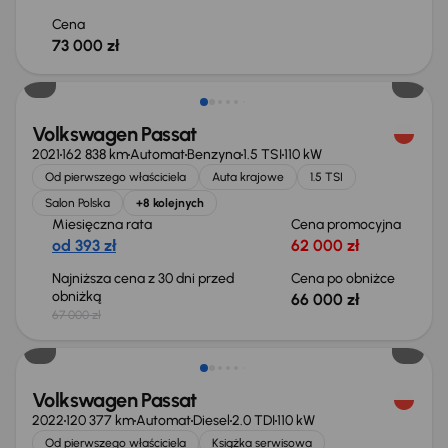
Cena
73 000 zł
Taniej o 1 000 zł
Volkswagen Passat
2021
162 838 km
Automat
Benzyna
1.5 TSI
110 kW
Od pierwszego właściciela
Auta krajowe
1.5 TSI
Salon Polska
+8 kolejnych
Miesięczna rata
Cena promocyjna
od 393 zł
62 000 zł
Najniższa cena z 30 dni przed
Cena po obniżce
obniżką
66 000 zł
67 000 zł
Możliwość odliczenia VAT
Volkswagen Passat
2022
120 377 km
Automat
Diesel
2.0 TDI
110 kW
Od pierwszego właściciela
Książka serwisowa