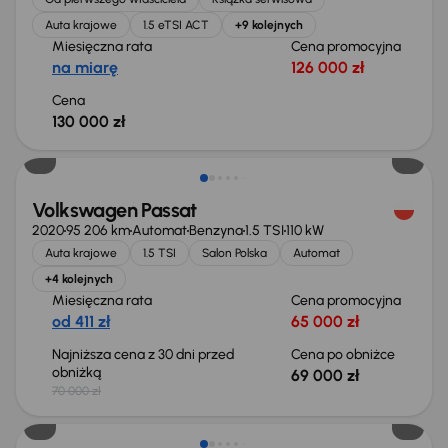
Auta krajowe
1.5 eTSI ACT
+9 kolejnych
Miesięczna rata
Cena promocyjna
na miarę
126 000 zł
Cena
130 000 zł
Taniej o 1 000 zł
Volkswagen Passat
2020
95 206 km
Automat
Benzyna
1.5 TSI
110 kW
Auta krajowe
1.5 TSI
Salon Polska
Automat
+4 kolejnych
Miesięczna rata
Cena promocyjna
od 411 zł
65 000 zł
Najniższa cena z 30 dni przed
Cena po obniżce
obniżką
69 000 zł
70 000 zł
Taniej o 2 000 zł