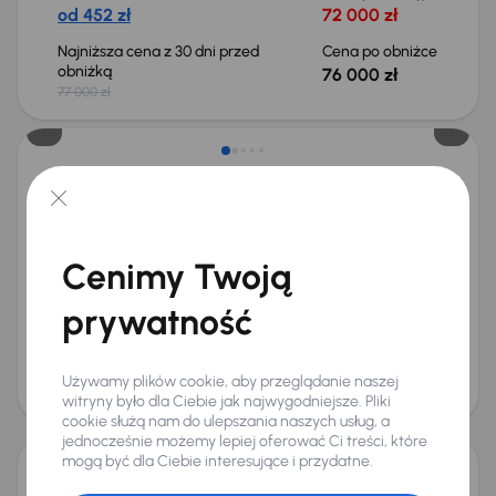
od 452 zł
72 000 zł
Najniższa cena z 30 dni przed
Cena po obniżce
obniżką
76 000 zł
77 000 zł
Możliwość odliczenia VAT
Volkswagen Passat 1.5 eTSI ACT
2024
41 302 km
Automat
Benzyna + Hybryda
1.5 eTSI ACT
110 kW
Od pierwszego właściciela
Książka serwisowa
Cenimy Twoją
Auta krajowe
1.5 eTSI ACT
+9 kolejnych
Miesięczna rata
Cena promocyjna
prywatność
na miarę
126 000 zł
Cena
Używamy plików cookie, aby przeglądanie naszej
130 000 zł
witryny było dla Ciebie jak najwygodniejsze. Pliki
Świeżo skupione
cookie służą nam do ulepszania naszych usług, a
jednocześnie możemy lepiej oferować Ci treści, które
mogą być dla Ciebie interesujące i przydatne.