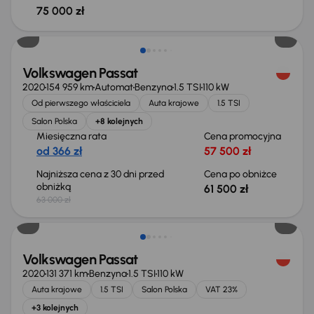
75 000 zł
Taniej o 1 500 zł
Volkswagen Passat
2020
154 959 km
Automat
Benzyna
1.5 TSI
110 kW
Od pierwszego właściciela
Auta krajowe
1.5 TSI
Salon Polska
+8 kolejnych
Miesięczna rata
Cena promocyjna
od 366 zł
57 500 zł
Najniższa cena z 30 dni przed
Cena po obniżce
obniżką
61 500 zł
63 000 zł
Taniej o 1 000 zł
Volkswagen Passat
2020
131 371 km
Benzyna
1.5 TSI
110 kW
Auta krajowe
1.5 TSI
Salon Polska
VAT 23%
+3 kolejnych