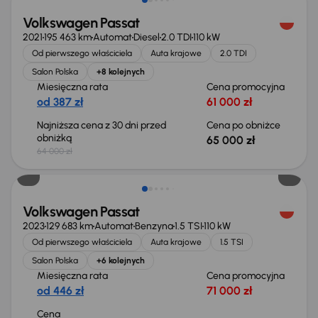
Volkswagen Passat
2021
195 463 km
Automat
Diesel
2.0 TDI
110 kW
Od pierwszego właściciela
Auta krajowe
2.0 TDI
Salon Polska
+8 kolejnych
Miesięczna rata
Cena promocyjna
od 387 zł
61 000 zł
Najniższa cena z 30 dni przed
Cena po obniżce
obniżką
65 000 zł
64 000 zł
Możliwość odliczenia VAT
Volkswagen Passat
2023
129 683 km
Automat
Benzyna
1.5 TSI
110 kW
Od pierwszego właściciela
Auta krajowe
1.5 TSI
Salon Polska
+6 kolejnych
Miesięczna rata
Cena promocyjna
od 446 zł
71 000 zł
Cena