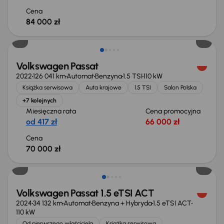
Cena
84 000 zł
Volkswagen Passat
2022
126 041 km
Automat
Benzyna
1.5 TSI
110 kW
Książka serwisowa
Auta krajowe
1.5 TSI
Salon Polska
+7 kolejnych
Miesięczna rata
Cena promocyjna
od 417 zł
66 000 zł
Cena
70 000 zł
Możliwość odliczenia VAT
Volkswagen Passat 1.5 eTSI ACT
2024
34 132 km
Automat
Benzyna + Hybryda
1.5 eTSI ACT
110 kW
Od pierwszego właściciela
Książka serwisowa