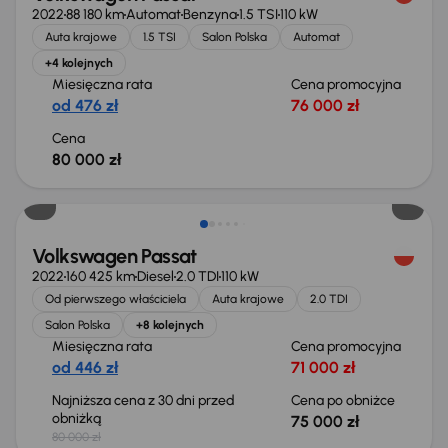
2022
88 180 km
Automat
Benzyna
1.5 TSI
110 kW
Auta krajowe
1.5 TSI
Salon Polska
Automat
+4 kolejnych
Miesięczna rata
Cena promocyjna
od 476 zł
76 000 zł
Cena
80 000 zł
Taniej o 5 000 zł
Volkswagen Passat
2022
160 425 km
Diesel
2.0 TDI
110 kW
Od pierwszego właściciela
Auta krajowe
2.0 TDI
Salon Polska
+8 kolejnych
Miesięczna rata
Cena promocyjna
od 446 zł
71 000 zł
Najniższa cena z 30 dni przed
Cena po obniżce
obniżką
75 000 zł
80 000 zł