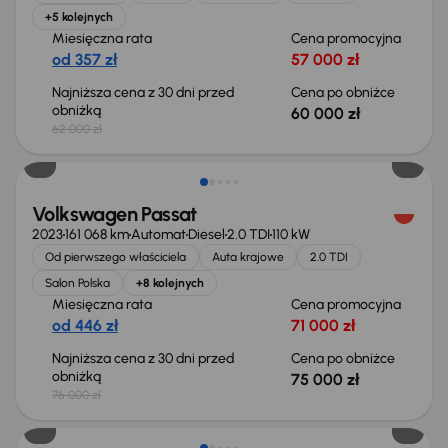
+5 kolejnych
Miesięczna rata
Cena promocyjna
od 357 zł
57 000 zł
Najniższa cena z 30 dni przed
Cena po obniżce
obniżką
60 000 zł
62 000 zł
Świeżo skupione
Volkswagen Passat
2023
161 068 km
Automat
Diesel
2.0 TDI
110 kW
Od pierwszego właściciela
Auta krajowe
2.0 TDI
Salon Polska
+8 kolejnych
Miesięczna rata
Cena promocyjna
od 446 zł
71 000 zł
Najniższa cena z 30 dni przed
Cena po obniżce
obniżką
75 000 zł
76 000 zł
Możliwość odliczenia VAT