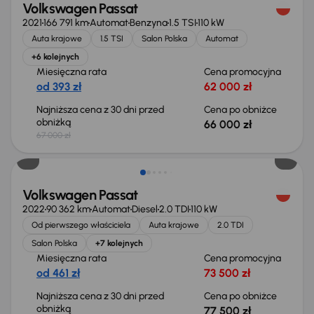
Volkswagen Passat
2021
166 791 km
Automat
Benzyna
1.5 TSI
110 kW
Auta krajowe
1.5 TSI
Salon Polska
Automat
+6 kolejnych
Miesięczna rata
Cena promocyjna
od 393 zł
62 000 zł
Najniższa cena z 30 dni przed
Cena po obniżce
obniżką
66 000 zł
67 000 zł
Taniej o 1 000 zł
Volkswagen Passat
2022
90 362 km
Automat
Diesel
2.0 TDI
110 kW
Od pierwszego właściciela
Auta krajowe
2.0 TDI
Salon Polska
+7 kolejnych
Miesięczna rata
Cena promocyjna
od 461 zł
73 500 zł
Najniższa cena z 30 dni przed
Cena po obniżce
obniżką
77 500 zł