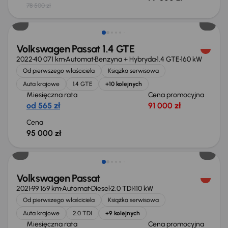
78 500 zł
Możliwość odliczenia VAT
Volkswagen Passat 1.4 GTE
2022
40 071 km
Automat
Benzyna + Hybryda
1.4 GTE
160 kW
Od pierwszego właściciela
Książka serwisowa
Auta krajowe
1.4 GTE
+10 kolejnych
Miesięczna rata
Cena promocyjna
od 565 zł
91 000 zł
Cena
95 000 zł
Taniej o 1 000 zł
Volkswagen Passat
2021
99 169 km
Automat
Diesel
2.0 TDI
110 kW
Od pierwszego właściciela
Książka serwisowa
Auta krajowe
2.0 TDI
+9 kolejnych
Miesięczna rata
Cena promocyjna