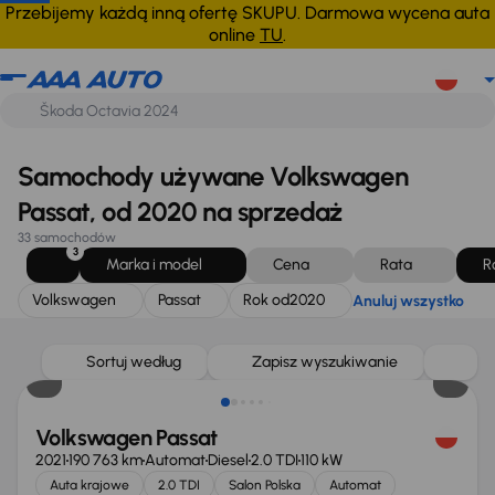
Volkswagen
Passat
Rok od
2020
Anuluj wszystko
Przebijemy każdą inną ofertę SKUPU. Darmowa wycena auta
online
TU
.
Samochody używane Volkswagen
Passat, od 2020 na sprzedaż
33 samochodów
3
Marka i model
Cena
Rata
R
Volkswagen
Passat
Rok od
2020
Anuluj wszystko
Taniej o 2 000 zł
Sortuj według
Zapisz wyszukiwanie
Volkswagen Passat
2021
190 763 km
Automat
Diesel
2.0 TDI
110 kW
Auta krajowe
2.0 TDI
Salon Polska
Automat