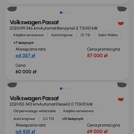
Volkswagen Passat
2020
199 346 km
Automat
Benzyna
1.5 TSI
110 kW
Książka serwisowa
Auta krajowe
1.5 TSI
Salon Polska
+7 kolejnych
Miesięczna rata
Cena promocyjna
od 357 zł
57 000 zł
Cena
60 000 zł
Możliwość odliczenia VAT
Volkswagen Passat
2021
155 343 km
Automat
Diesel
2.0 TDI
110 kW
Od pierwszego właściciela
Książka serwisowa
Auta krajowe
2.0 TDI
+10 kolejnych
Miesięczna rata
Cena promocyjna
od 435 zł
69 000 zł