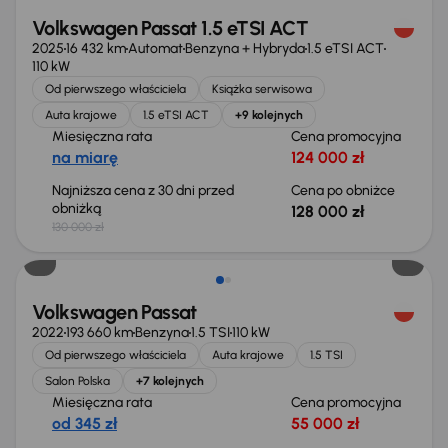
Volkswagen Passat 1.5 eTSI ACT
2025
16 432 km
Automat
Benzyna + Hybryda
1.5 eTSI ACT
110 kW
Od pierwszego właściciela
Książka serwisowa
Auta krajowe
1.5 eTSI ACT
+9 kolejnych
Miesięczna rata
Cena promocyjna
na miarę
124 000 zł
Najniższa cena z 30 dni przed
Cena po obniżce
obniżką
128 000 zł
130 000 zł
Możliwość odliczenia VAT
Volkswagen Passat
2022
193 660 km
Benzyna
1.5 TSI
110 kW
Od pierwszego właściciela
Auta krajowe
1.5 TSI
Salon Polska
+7 kolejnych
Miesięczna rata
Cena promocyjna
od 345 zł
55 000 zł