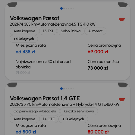
Volkswagen Passat
2021
74 383 km
Automat
Benzyna
1.5 TSI
110 kW
Auta krajowe
1.5 TSI
Salon Polska
Automat
+4 kolejnych
Miesięczna rata
Cena promocyjna
od 435 zł
69 000 zł
Najniższa cena z 30 dni przed
Cena po obniżce
obniżką
73 000 zł
74 000 zł
Możliwość odliczenia VAT
Volkswagen Passat 1.4 GTE
2021
73 770 km
Automat
Benzyna + Hybryda
1.4 GTE
160 kW
Od pierwszego właściciela
Książka serwisowa
Auta krajowe
1.4 GTE
+10 kolejnych
Miesięczna rata
Cena promocyjna
od 500 zł
80 000 zł